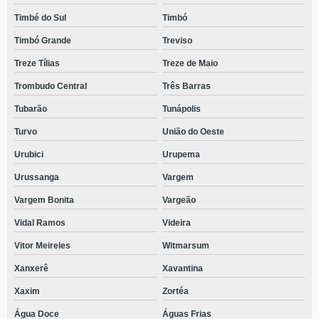
Timbé do Sul
Timbó
Timbó Grande
Treviso
Treze Tílias
Treze de Maio
Trombudo Central
Três Barras
Tubarão
Tunápolis
Turvo
União do Oeste
Urubici
Urupema
Urussanga
Vargem
Vargem Bonita
Vargeão
Vidal Ramos
Videira
Vitor Meireles
Witmarsum
Xanxerê
Xavantina
Xaxim
Zortéa
Água Doce
Águas Frias