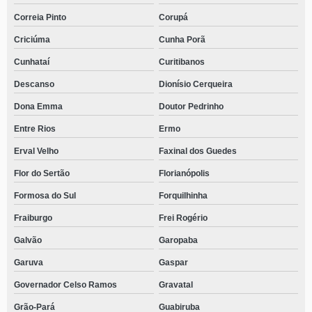
Correia Pinto
Corupá
Criciúma
Cunha Porã
Cunhataí
Curitibanos
Descanso
Dionísio Cerqueira
Dona Emma
Doutor Pedrinho
Entre Rios
Ermo
Erval Velho
Faxinal dos Guedes
Flor do Sertão
Florianópolis
Formosa do Sul
Forquilhinha
Fraiburgo
Frei Rogério
Galvão
Garopaba
Garuva
Gaspar
Governador Celso Ramos
Gravatal
Grão-Pará
Guabiruba