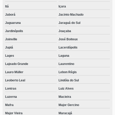
Itá
Içara
Jaborá
Jacinto Machado
Jaguaruna
Jaraguá do Sul
Jardinópolis
Joaçaba
Joinville
José Boiteux
Jupiá
Lacerdópolis
Lages
Laguna
Lajeado Grande
Laurentino
Lauro Müller
Lebon Régis
Leoberto Leal
Lindóia do Sul
Lontras
Luiz Alves
Luzerna
Macieira
Mafra
Major Gercino
Major Vieira
Maracajá