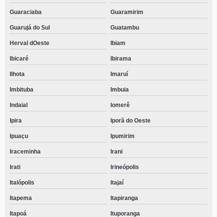
Guaraciaba
Guaramirim
Guarujá do Sul
Guatambu
Herval dOeste
Ibiam
Ibicaré
Ibirama
Ilhota
Imaruí
Imbituba
Imbuia
Indaial
Iomerê
Ipira
Iporã do Oeste
Ipuaçu
Ipumirim
Iraceminha
Irani
Irati
Irineópolis
Itaiópolis
Itajaí
Itapema
Itapiranga
Itapoá
Ituporanga