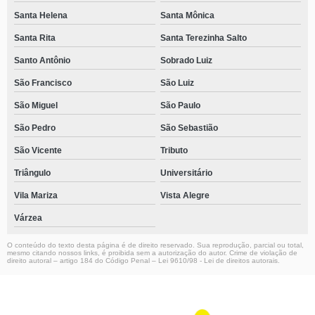
Santa Helena
Santa Mônica
Santa Rita
Santa Terezinha Salto
Santo Antônio
Sobrado Luiz
São Francisco
São Luiz
São Miguel
São Paulo
São Pedro
São Sebastião
São Vicente
Tributo
Triângulo
Universitário
Vila Mariza
Vista Alegre
Várzea
O conteúdo do texto desta página é de direito reservado. Sua reprodução, parcial ou total,
mesmo citando nossos links, é proibida sem a autorização do autor. Crime de violação de
direito autoral – artigo 184 do Código Penal –
Lei 9610/98 - Lei de direitos autorais
.