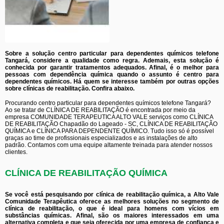
Sobre a solução centro particular para dependentes químicos telefone
Tangará, considere a qualidade como regra. Ademais, esta solução é
conhecida por garantir tratamentos adequados. Afinal, é o melhor para
pessoas com dependência química quando o assunto é centro para
dependentes químicos. Há quem se interesse também por outras opções
sobre clínicas de reabilitação. Confira abaixo.
Procurando centro particular para dependentes químicos telefone Tangará?
Ao se tratar de CLÍNICA DE REABILITAÇÃO é encontrada por meio da
empresa COMUNIDADE TERAPEUTICA ALTO VALE serviços como CLÍNICA
DE REABILITAÇÃO Chapadão do Lageado - SC, CLÍNICA DE REABILITAÇÃO
QUÍMICA e CLÍNICA PARA DEPENDENTE QUÍMICO. Tudo isso só é possível
graças ao time de profissionais especializados e as instalações de alto
padrão. Contamos com uma equipe altamente treinada para atender nossos
clientes.
CLÍNICA DE REABILITAÇÃO QUÍMICA
Se você está pesquisando por clínica de reabilitação química, a Alto Vale
Comunidade Terapêutica oferece as melhores soluções no segmento de
clínica de reabilitação, o que é ideal para homens com vícios em
substâncias químicas. Afinal, são os maiores interessados em uma
alternativa completa e que seja oferecida por uma empresa de confiança e