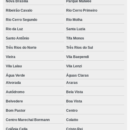
Nova Brasília
Parque Malwee
Ribeirão Cavalo
Rio Cerro Primeiro
Rio Cerro Segundo
Rio Molha
Rio da Luz
Santa Luzia
Santo Antônio
Tifa Monos
Três Rios do Norte
Três Rios do Sul
Vieira
Vila Baependi
Vila Lalau
Vila Lenzi
Água Verde
Águas Claras
Alvorada
Araras
Autódromo
Bela Vista
Belvedere
Boa Vista
Bom Pastor
Centro
Centro Marechal Bormann
Colatto
Colônia Cella
Cristo Rei