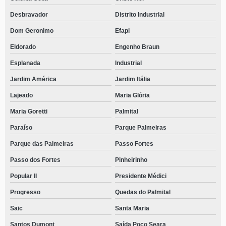
Desbravador
Distrito Industrial
Dom Geronimo
Efapi
Eldorado
Engenho Braun
Esplanada
Industrial
Jardim América
Jardim Itália
Lajeado
Maria Glória
Maria Goretti
Palmital
Paraíso
Parque Palmeiras
Parque das Palmeiras
Passo Fortes
Passo dos Fortes
Pinheirinho
Popular II
Presidente Médici
Progresso
Quedas do Palmital
Saic
Santa Maria
Santos Dumont
Saída Poço Seara