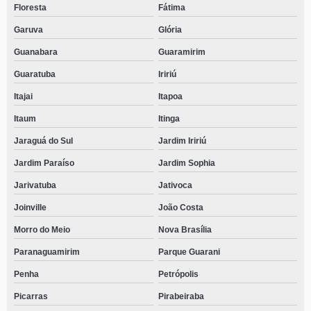
Floresta
Fátima
Garuva
Glória
Guanabara
Guaramirim
Guaratuba
Iririú
Itajai
Itapoa
Itaum
Itinga
Jaraguá do Sul
Jardim Iririú
Jardim Paraíso
Jardim Sophia
Jarivatuba
Jativoca
Joinville
João Costa
Morro do Meio
Nova Brasília
Paranaguamirim
Parque Guarani
Penha
Petrópolis
Picarras
Pirabeiraba