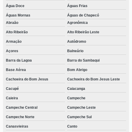
Água Doce
Águas Frias
Águas Mornas
Águas de Chapecó
Abraão
Agronômica
Alto Ribeirão
Alto Ribeirão Leste
Armação
Autódromo
Açores
Balneário
Barra da Lagoa
Barra do Sambaqui
Base Aérea
Bom Abrigo
Cachoeira do Bom Jesus
Cachoeira do Bom Jesus Leste
Cacupé
Caiacanga
Caieira
Campeche
Campeche Central
Campeche Leste
Campeche Norte
Campeche Sul
Canasvieiras
Canto