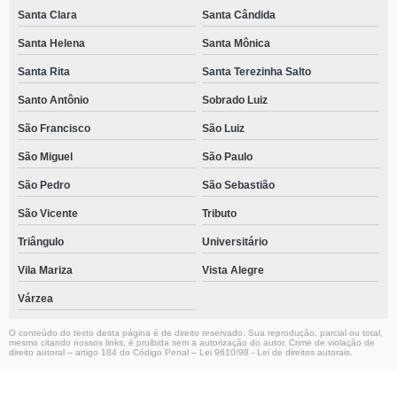
Santa Clara
Santa Cândida
Santa Helena
Santa Mônica
Santa Rita
Santa Terezinha Salto
Santo Antônio
Sobrado Luiz
São Francisco
São Luiz
São Miguel
São Paulo
São Pedro
São Sebastião
São Vicente
Tributo
Triângulo
Universitário
Vila Mariza
Vista Alegre
Várzea
O conteúdo do texto desta página é de direito reservado. Sua reprodução, parcial ou total,
mesmo citando nossos links, é proibida sem a autorização do autor. Crime de violação de
direito autoral – artigo 184 do Código Penal –
Lei 9610/98 - Lei de direitos autorais
.