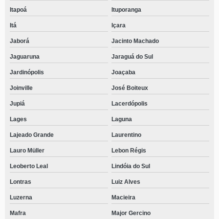
Itapoá
Ituporanga
Itá
Içara
Jaborá
Jacinto Machado
Jaguaruna
Jaraguá do Sul
Jardinópolis
Joaçaba
Joinville
José Boiteux
Jupiá
Lacerdópolis
Lages
Laguna
Lajeado Grande
Laurentino
Lauro Müller
Lebon Régis
Leoberto Leal
Lindóia do Sul
Lontras
Luiz Alves
Luzerna
Macieira
Mafra
Major Gercino