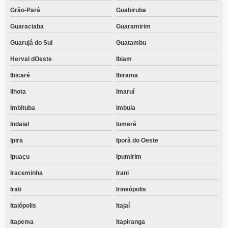
Grão-Pará
Guabiruba
Guaraciaba
Guaramirim
Guarujá do Sul
Guatambu
Herval dOeste
Ibiam
Ibicaré
Ibirama
Ilhota
Imaruí
Imbituba
Imbuia
Indaial
Iomerê
Ipira
Iporã do Oeste
Ipuaçu
Ipumirim
Iraceminha
Irani
Irati
Irineópolis
Itaiópolis
Itajaí
Itapema
Itapiranga