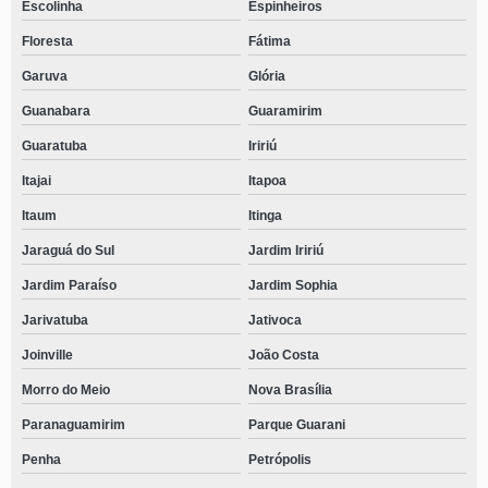
Escolinha
Espinheiros
Floresta
Fátima
Garuva
Glória
Guanabara
Guaramirim
Guaratuba
Iririú
Itajai
Itapoa
Itaum
Itinga
Jaraguá do Sul
Jardim Iririú
Jardim Paraíso
Jardim Sophia
Jarivatuba
Jativoca
Joinville
João Costa
Morro do Meio
Nova Brasília
Paranaguamirim
Parque Guarani
Penha
Petrópolis