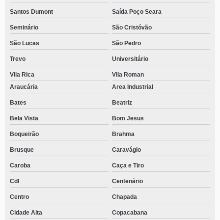
Santos Dumont
Saída Poço Seara
Seminário
São Cristóvão
São Lucas
São Pedro
Trevo
Universitário
Vila Rica
Vila Roman
Araucária
Area Industrial
Bates
Beatriz
Bela Vista
Bom Jesus
Boqueirão
Brahma
Brusque
Caravágio
Caroba
Caça e Tiro
Cdl
Centenário
Centro
Chapada
Cidade Alta
Copacabana