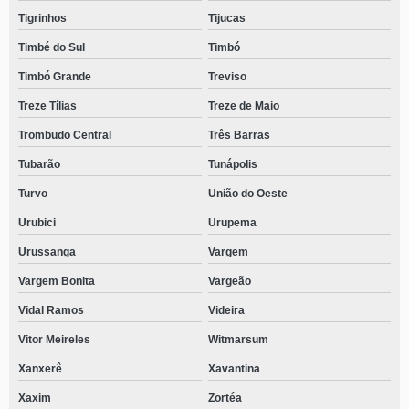
Tigrinhos
Tijucas
Timbé do Sul
Timbó
Timbó Grande
Treviso
Treze Tílias
Treze de Maio
Trombudo Central
Três Barras
Tubarão
Tunápolis
Turvo
União do Oeste
Urubici
Urupema
Urussanga
Vargem
Vargem Bonita
Vargeão
Vidal Ramos
Videira
Vitor Meireles
Witmarsum
Xanxerê
Xavantina
Xaxim
Zortéa