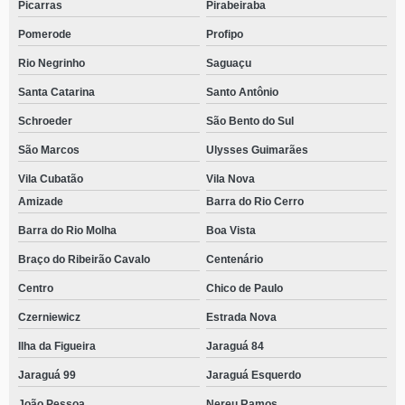
Picarras
Pirabeiraba
Pomerode
Profipo
Rio Negrinho
Saguaçu
Santa Catarina
Santo Antônio
Schroeder
São Bento do Sul
São Marcos
Ulysses Guimarães
Vila Cubatão
Vila Nova
Amizade
Barra do Rio Cerro
Barra do Rio Molha
Boa Vista
Braço do Ribeirão Cavalo
Centenário
Centro
Chico de Paulo
Czerniewicz
Estrada Nova
Ilha da Figueira
Jaraguá 84
Jaraguá 99
Jaraguá Esquerdo
João Pessoa
Nereu Ramos