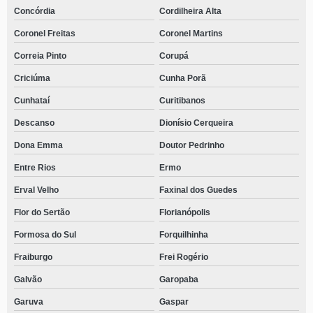
Concórdia
Cordilheira Alta
Coronel Freitas
Coronel Martins
Correia Pinto
Corupá
Criciúma
Cunha Porã
Cunhataí
Curitibanos
Descanso
Dionísio Cerqueira
Dona Emma
Doutor Pedrinho
Entre Rios
Ermo
Erval Velho
Faxinal dos Guedes
Flor do Sertão
Florianópolis
Formosa do Sul
Forquilhinha
Fraiburgo
Frei Rogério
Galvão
Garopaba
Garuva
Gaspar