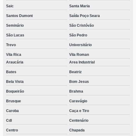
Saic
Santa Maria
Santos Dumont
Saída Poço Seara
Seminário
São Cristóvão
São Lucas
São Pedro
Trevo
Universitário
Vila Rica
Vila Roman
Araucária
Area Industrial
Bates
Beatriz
Bela Vista
Bom Jesus
Boqueirão
Brahma
Brusque
Caravágio
Caroba
Caça e Tiro
Cdl
Centenário
Centro
Chapada