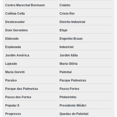
Centro Marechal Bormann
Colatto
Colônia Cella
Cristo Rei
Desbravador
Distrito Industrial
Dom Geronimo
Efapi
Eldorado
Engenho Braun
Esplanada
Industrial
Jardim América
Jardim Itália
Lajeado
Maria Glória
Maria Goretti
Palmital
Paraíso
Parque Palmeiras
Parque das Palmeiras
Passo Fortes
Passo dos Fortes
Pinheirinho
Popular II
Presidente Médici
Progresso
Quedas do Palmital