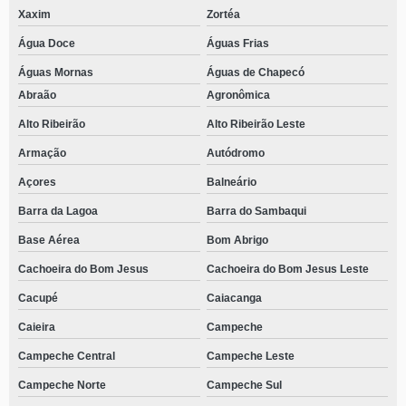
Xaxim
Zortéa
Água Doce
Águas Frias
Águas Mornas
Águas de Chapecó
Abraão
Agronômica
Alto Ribeirão
Alto Ribeirão Leste
Armação
Autódromo
Açores
Balneário
Barra da Lagoa
Barra do Sambaqui
Base Aérea
Bom Abrigo
Cachoeira do Bom Jesus
Cachoeira do Bom Jesus Leste
Cacupé
Caiacanga
Caieira
Campeche
Campeche Central
Campeche Leste
Campeche Norte
Campeche Sul