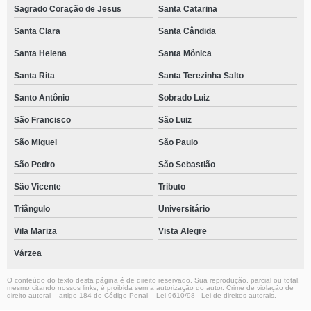
Sagrado Coração de Jesus
Santa Catarina
Santa Clara
Santa Cândida
Santa Helena
Santa Mônica
Santa Rita
Santa Terezinha Salto
Santo Antônio
Sobrado Luiz
São Francisco
São Luiz
São Miguel
São Paulo
São Pedro
São Sebastião
São Vicente
Tributo
Triângulo
Universitário
Vila Mariza
Vista Alegre
Várzea
O conteúdo do texto desta página é de direito reservado. Sua reprodução, parcial ou total,
mesmo citando nossos links, é proibida sem a autorização do autor. Crime de violação de
direito autoral – artigo 184 do Código Penal –
Lei 9610/98 - Lei de direitos autorais
.