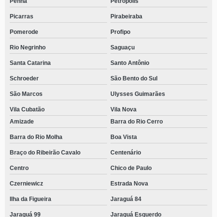
Penha
Petrópolis
Picarras
Pirabeiraba
Pomerode
Profipo
Rio Negrinho
Saguaçu
Santa Catarina
Santo Antônio
Schroeder
São Bento do Sul
São Marcos
Ulysses Guimarães
Vila Cubatão
Vila Nova
Amizade
Barra do Rio Cerro
Barra do Rio Molha
Boa Vista
Braço do Ribeirão Cavalo
Centenário
Centro
Chico de Paulo
Czerniewicz
Estrada Nova
Ilha da Figueira
Jaraguá 84
Jaraguá 99
Jaraguá Esquerdo