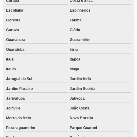
Corupa
Costa e Silva
Escolinha
Espinheiros
Floresta
Fátima
Garuva
Glória
Guanabara
Guaramirim
Guaratuba
Iririú
Itajai
Itapoa
Itaum
Itinga
Jaraguá do Sul
Jardim Iririú
Jardim Paraíso
Jardim Sophia
Jarivatuba
Jativoca
Joinville
João Costa
Morro do Meio
Nova Brasília
Paranaguamirim
Parque Guarani