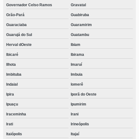
Governador Celso Ramos
Gravatal
Grão-Pará
Guabiruba
Guaraciaba
Guaramirim
Guarujá do Sul
Guatambu
Herval dOeste
Ibiam
Ibicaré
Ibirama
Ilhota
Imaruí
Imbituba
Imbuia
Indaial
Iomerê
Ipira
Iporã do Oeste
Ipuaçu
Ipumirim
Iraceminha
Irani
Irati
Irineópolis
Itaiópolis
Itajaí