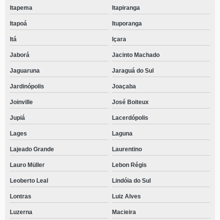
Itapema
Itapiranga
Itapoá
Ituporanga
Itá
Içara
Jaborá
Jacinto Machado
Jaguaruna
Jaraguá do Sul
Jardinópolis
Joaçaba
Joinville
José Boiteux
Jupiá
Lacerdópolis
Lages
Laguna
Lajeado Grande
Laurentino
Lauro Müller
Lebon Régis
Leoberto Leal
Lindóia do Sul
Lontras
Luiz Alves
Luzerna
Macieira