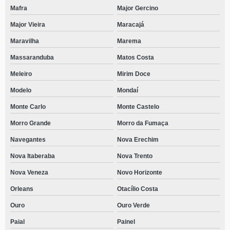
Mafra
Major Gercino
Major Vieira
Maracajá
Maravilha
Marema
Massaranduba
Matos Costa
Meleiro
Mirim Doce
Modelo
Mondaí
Monte Carlo
Monte Castelo
Morro Grande
Morro da Fumaça
Navegantes
Nova Erechim
Nova Itaberaba
Nova Trento
Nova Veneza
Novo Horizonte
Orleans
Otacílio Costa
Ouro
Ouro Verde
Paial
Painel