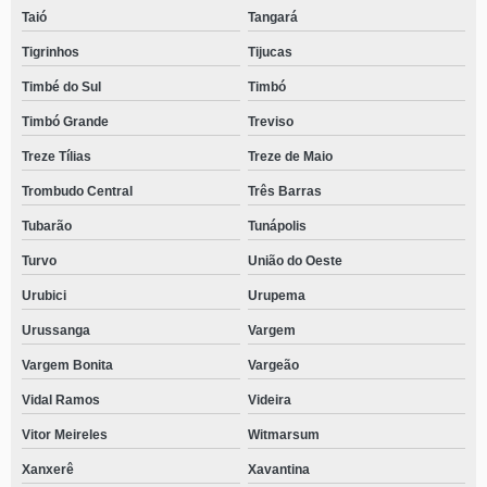
Taió
Tangará
Tigrinhos
Tijucas
Timbé do Sul
Timbó
Timbó Grande
Treviso
Treze Tílias
Treze de Maio
Trombudo Central
Três Barras
Tubarão
Tunápolis
Turvo
União do Oeste
Urubici
Urupema
Urussanga
Vargem
Vargem Bonita
Vargeão
Vidal Ramos
Videira
Vitor Meireles
Witmarsum
Xanxerê
Xavantina