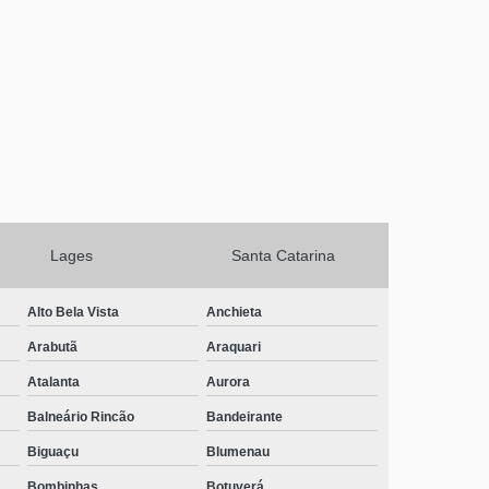
Lages
Santa Catarina
Alto Bela Vista
Anchieta
Arabutã
Araquari
Atalanta
Aurora
Balneário Rincão
Bandeirante
Biguaçu
Blumenau
Bombinhas
Botuverá