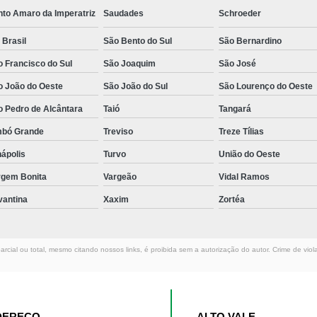
nto Amaro da Imperatriz
Saudades
Schroeder
 Brasil
São Bento do Sul
São Bernardino
 Francisco do Sul
São Joaquim
São José
o João do Oeste
São João do Sul
São Lourenço do Oeste
o Pedro de Alcântara
Taió
Tangará
mbó Grande
Treviso
Treze Tílias
ápolis
Turvo
União do Oeste
rgem Bonita
Vargeão
Vidal Ramos
vantina
Xaxim
Zortéa
rcial ou total, mesmo citando nossos links, é proibida sem a autorização do autor. Crime de viol
DEREÇO
ALTO VALE