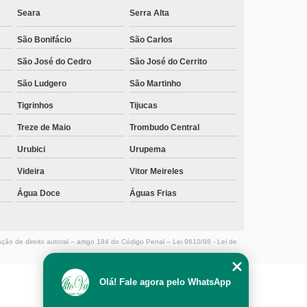
Seara
Serra Alta
São Bonifácio
São Carlos
São José do Cedro
São José do Cerrito
São Ludgero
São Martinho
Tigrinhos
Tijucas
Treze de Maio
Trombudo Central
Urubici
Urupema
Videira
Vitor Meireles
Água Doce
Águas Frias
ação de direito autoral – artigo 184 do Código Penal –
Lei 9610/98 - Lei de
Olá! Fale agora pelo WhatsApp
MENU