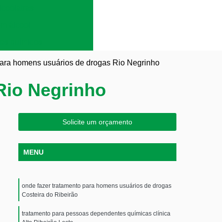
lcoólatras
em álcool
es químicos
para homens usuários de drogas Rio Negrinho
Rio Negrinho
Solicite um orçamento
MENU
onde fazer tratamento para homens usuários de drogas
Costeira do Ribeirão
tratamento para pessoas dependentes químicas clínica