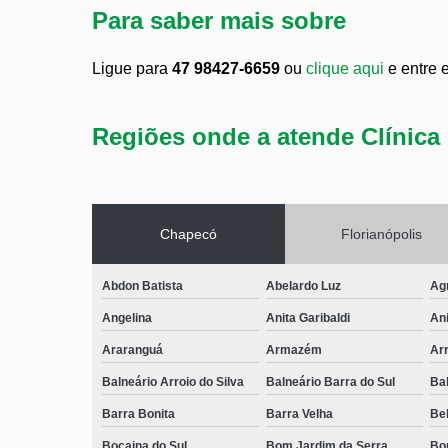
Para saber mais sobre
Ligue para
47 98427-6659
ou
clique aqui
e entre 
Regiões onde a atende Clínica 
Chapecó
Florianópolis
Abdon Batista
Abelardo Luz
Ag
Angelina
Anita Garibaldi
Ani
Araranguá
Armazém
Arr
Balneário Arroio do Silva
Balneário Barra do Sul
Ba
Barra Bonita
Barra Velha
Bel
Bocaina do Sul
Bom Jardim da Serra
Bo