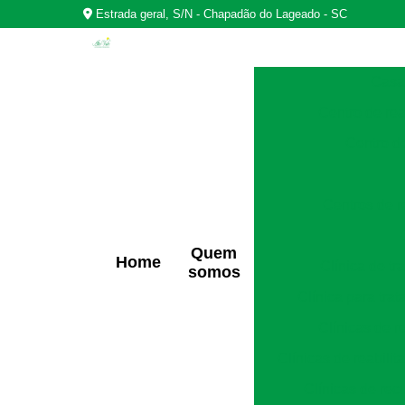
Estrada geral, S/N - Chapadão do Lageado - SC
Casas
Centro de rea
Centro d
Centros de r
Quem
Home
Clínica de t
somos
Clínica para tra
Clínicas de r
Clínicas de reabili
Clínicas de rec