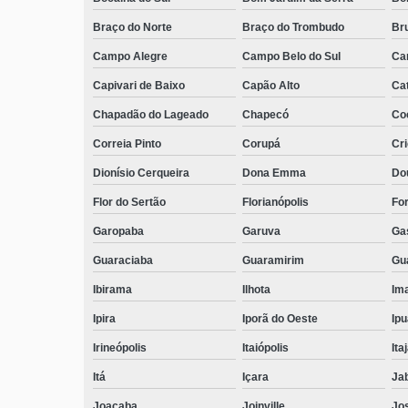
Braço do Norte
Braço do Trombudo
Br
Campo Alegre
Campo Belo do Sul
Ca
Capivari de Baixo
Capão Alto
Ca
Chapadão do Lageado
Chapecó
Coc
Correia Pinto
Corupá
Cr
Dionísio Cerqueira
Dona Emma
Do
Flor do Sertão
Florianópolis
Fo
Garopaba
Garuva
Ga
Guaraciaba
Guaramirim
Gua
Ibirama
Ilhota
Ima
Ipira
Iporã do Oeste
Ip
Irineópolis
Itaiópolis
Itaj
Itá
Içara
Ja
Joaçaba
Joinville
Jo