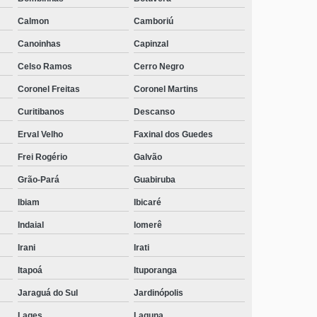
Calmon
Camboriú
Canoinhas
Capinzal
Celso Ramos
Cerro Negro
Coronel Freitas
Coronel Martins
Curitibanos
Descanso
Erval Velho
Faxinal dos Guedes
Frei Rogério
Galvão
Grão-Pará
Guabiruba
Ibiam
Ibicaré
Indaial
Iomerê
Irani
Irati
Itapoá
Ituporanga
Jaraguá do Sul
Jardinópolis
Lages
Laguna