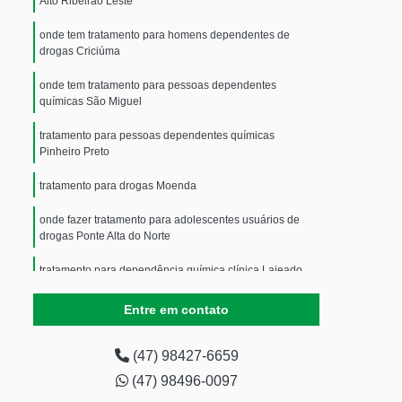
Alto Ribeirão Leste
onde tem tratamento para homens dependentes de
drogas Criciúma
onde tem tratamento para pessoas dependentes
químicas São Miguel
tratamento para pessoas dependentes químicas
Pinheiro Preto
tratamento para drogas Moenda
onde fazer tratamento para adolescentes usuários de
drogas Ponte Alta do Norte
tratamento para dependência química clínica Lajeado
Grande
Entre em contato
tratamento dependente químico Agronômica
onde fazer tratamento para álcool e drogas Braço do
(47) 98427-6659
Norte
(47) 98496-0097