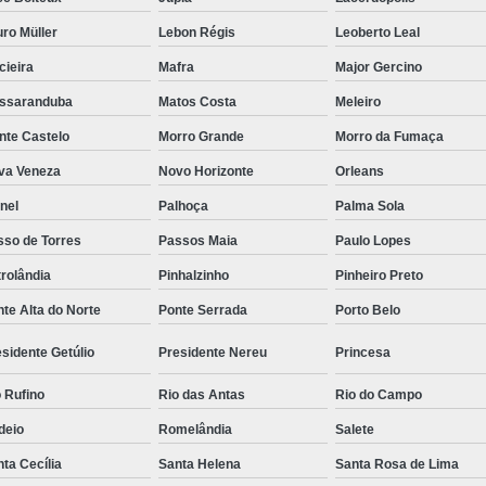
ro Müller
Lebon Régis
Leoberto Leal
cieira
Mafra
Major Gercino
ssaranduba
Matos Costa
Meleiro
nte Castelo
Morro Grande
Morro da Fumaça
va Veneza
Novo Horizonte
Orleans
nel
Palhoça
Palma Sola
sso de Torres
Passos Maia
Paulo Lopes
rolândia
Pinhalzinho
Pinheiro Preto
te Alta do Norte
Ponte Serrada
Porto Belo
sidente Getúlio
Presidente Nereu
Princesa
 Rufino
Rio das Antas
Rio do Campo
deio
Romelândia
Salete
ta Cecília
Santa Helena
Santa Rosa de Lima