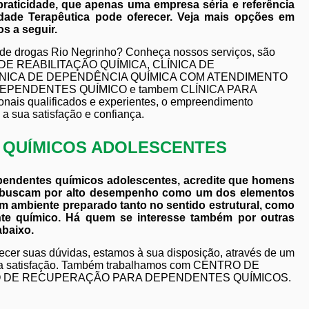
raticidade, que apenas uma empresa séria e referência
ade Terapêutica pode oferecer. Veja mais opções em
s a seguir.
 de drogas Rio Negrinho? Conheça nossos serviços, são
CA DE REABILITAÇÃO QUÍMICA, CLÍNICA DE
CLÍNICA DE DEPENDÊNCIA QUÍMICA COM ATENDIMENTO
DEPENDENTES QUÍMICO e tambem CLÍNICA PARA
is qualificados e experientes, o empreendimento
a sua satisfação e confiança.
S QUÍMICOS ADOLESCENTES
ependentes químicos adolescentes, acredite que homens
e buscam por alto desempenho como um dos elementos
m ambiente preparado tanto no sentido estrutural, como
nte químico. Há quem se interesse também por outras
abaixo.
ecer suas dúvidas, estamos à sua disposição, através de um
ua satisfação. Também trabalhamos com CENTRO DE
O DE RECUPERAÇÃO PARA DEPENDENTES QUÍMICOS.