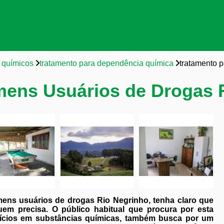
as de tratamento para dependentes químicos
Clínicas para a
cas para dependentes químicos
Reabilitação para viciados 
to para dependentes químicos
Tratamentos para dependent
 químicos
tratamento para dependência química
tratamento 
mens Usuários de Drogas 
ens usuários de drogas Rio Negrinho, tenha claro que
uem precisa. O público habitual que procura por esta
ícios em substâncias químicas, também busca por um