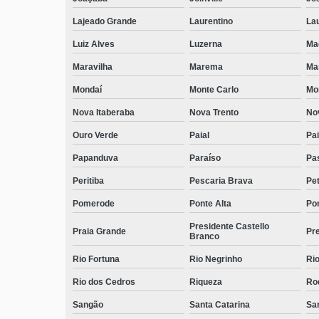
Lajeado Grande
Laurentino
Lau
Luiz Alves
Luzerna
Ma
Maravilha
Marema
Ma
Mondaí
Monte Carlo
Mo
Nova Itaberaba
Nova Trento
No
Ouro Verde
Paial
Pai
Papanduva
Paraíso
Pa
Peritiba
Pescaria Brava
Pet
Pomerode
Ponte Alta
Pon
Presidente Castello
Praia Grande
Pre
Branco
Rio Fortuna
Rio Negrinho
Rio
Rio dos Cedros
Riqueza
Ro
Sangão
Santa Catarina
San