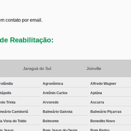
em contato por email.
de Reabilitação:
Jaraguá do Sul
Joinville
rolândia
Agronômica
Alfredo Wagner
tápolis
Antônio Carlos
Apiúna
oio Trinta
Arvoredo
Ascurra
lneário Camboriú
Balneário Gaivota
Balneário Piçarras
a Vista do Toldo
Belmonte
Benedito Novo
m Jesus
Bom Jesus do Oeste
Bom Retiro