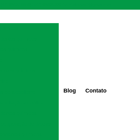
(47) 98427-6659
(47) 98496-0097
ctaltovale2@gmail.com
químicos
ndentes químicos
tes químicos
ão
dentes químicos
mica
Blog
Contato
os de alcoolismo
eabilitação alcoólica
ndentes químicos
 recuperação de drogas
pendentes químicos