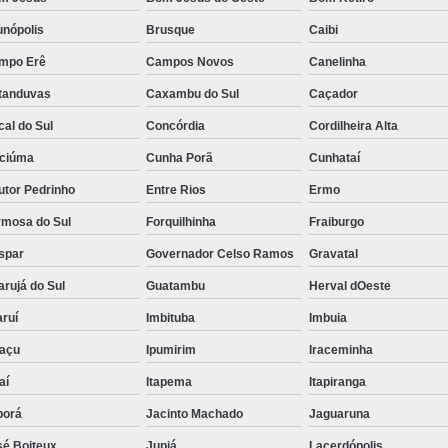
unópolis
Brusque
Caibi
mpo Erê
Campos Novos
Canelinha
tanduvas
Caxambu do Sul
Caçador
al do Sul
Concórdia
Cordilheira Alta
iciúma
Cunha Porã
Cunhataí
utor Pedrinho
Entre Rios
Ermo
rmosa do Sul
Forquilhinha
Fraiburgo
spar
Governador Celso Ramos
Gravatal
rujá do Sul
Guatambu
Herval dOeste
ruí
Imbituba
Imbuia
uaçu
Ipumirim
Iraceminha
aí
Itapema
Itapiranga
borá
Jacinto Machado
Jaguaruna
sé Boiteux
Jupiá
Lacerdópolis