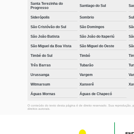
Santa Terezinha do
Santiago do Sul
Sa
Progresso
Siderópolis
Sombrio
Sul
São Cristóvão do Sul
São Domingos
São
São João Batista
São João do Itaperiú
Sã
São Miguel da Boa Vista
São Miguel do Oeste
Sã
Timbé do Sul
Timbó
Ti
Três Barras
Tubarão
Tun
Urussanga
Vargem
Va
Witmarsum
Xanxerê
Xa
Águas Mornas
Águas de Chapecó
O conteúdo do texto desta página é de direito reservado. Sua reprodução, pa
direitos autorais
.
EN