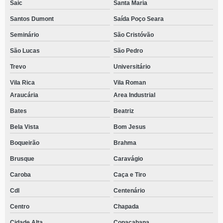
Saic
Santa Maria
Santos Dumont
Saída Poço Seara
Seminário
São Cristóvão
São Lucas
São Pedro
Trevo
Universitário
Vila Rica
Vila Roman
Araucária
Area Industrial
Bates
Beatriz
Bela Vista
Bom Jesus
Boqueirão
Brahma
Brusque
Caravágio
Caroba
Caça e Tiro
Cdl
Centenário
Centro
Chapada
Cidade Alta
Copacabana