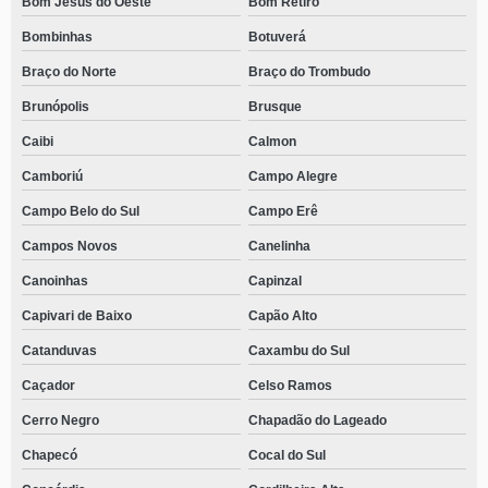
Bom Jesus do Oeste
Bom Retiro
Bombinhas
Botuverá
Braço do Norte
Braço do Trombudo
Brunópolis
Brusque
Caibi
Calmon
Camboriú
Campo Alegre
Campo Belo do Sul
Campo Erê
Campos Novos
Canelinha
Canoinhas
Capinzal
Capivari de Baixo
Capão Alto
Catanduvas
Caxambu do Sul
Caçador
Celso Ramos
Cerro Negro
Chapadão do Lageado
Chapecó
Cocal do Sul