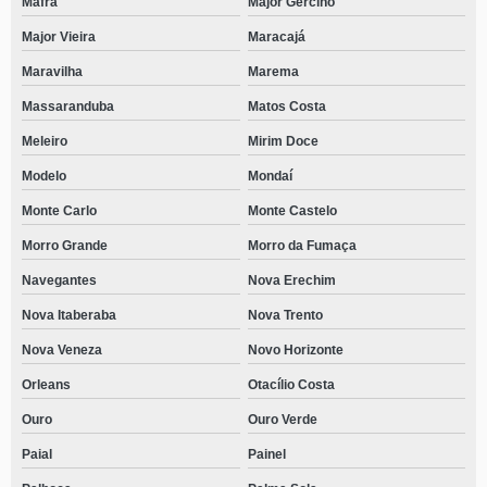
Mafra
Major Gercino
Major Vieira
Maracajá
Maravilha
Marema
Massaranduba
Matos Costa
Meleiro
Mirim Doce
Modelo
Mondaí
Monte Carlo
Monte Castelo
Morro Grande
Morro da Fumaça
Navegantes
Nova Erechim
Nova Itaberaba
Nova Trento
Nova Veneza
Novo Horizonte
Orleans
Otacílio Costa
Ouro
Ouro Verde
Paial
Painel