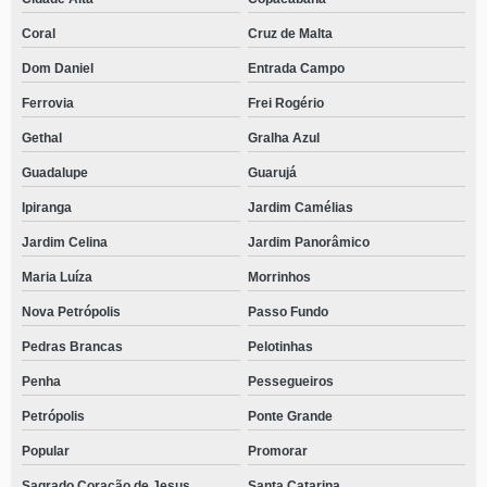
Coral
Cruz de Malta
Dom Daniel
Entrada Campo
Ferrovia
Frei Rogério
Gethal
Gralha Azul
Guadalupe
Guarujá
Ipiranga
Jardim Camélias
Jardim Celina
Jardim Panorâmico
Maria Luíza
Morrinhos
Nova Petrópolis
Passo Fundo
Pedras Brancas
Pelotinhas
Penha
Pessegueiros
Petrópolis
Ponte Grande
Popular
Promorar
Sagrado Coração de Jesus
Santa Catarina