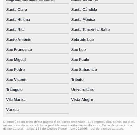
Santa Clara
Santa Cândida
Santa Helena
Santa Mônica
Santa Rita
Santa Terezinha Salto
Santo Antônio
Sobrado Luiz
São Francisco
São Luiz
São Miguel
São Paulo
São Pedro
São Sebastião
São Vicente
Tributo
Triângulo
Universitário
Vila Mariza
Vista Alegre
Várzea
O conteúdo do texto desta página é de direito reservado. Sua reprodução, parcial ou total,
mesmo citando nossos links, é proibida sem a autorização do autor. Crime de violação de
direito autoral – artigo 184 do Código Penal –
Lei 9610/98 - Lei de direitos autorais
.