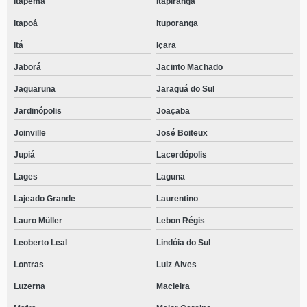
Itapema
Itapiranga
Itapoá
Ituporanga
Itá
Içara
Jaborá
Jacinto Machado
Jaguaruna
Jaraguá do Sul
Jardinópolis
Joaçaba
Joinville
José Boiteux
Jupiá
Lacerdópolis
Lages
Laguna
Lajeado Grande
Laurentino
Lauro Müller
Lebon Régis
Leoberto Leal
Lindóia do Sul
Lontras
Luiz Alves
Luzerna
Macieira