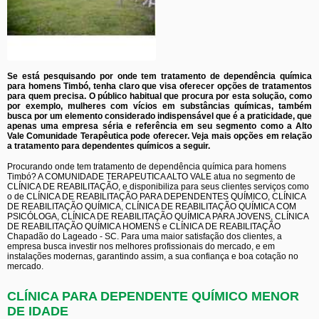
Se está pesquisando por onde tem tratamento de dependência química
para homens Timbó, tenha claro que visa oferecer opções de tratamentos
para quem precisa. O público habitual que procura por esta solução, como
por exemplo, mulheres com vícios em substâncias químicas, também
busca por um elemento considerado indispensável que é a praticidade, que
apenas uma empresa séria e referência em seu segmento como a Alto
Vale Comunidade Terapêutica pode oferecer. Veja mais opções em relação
a tratamento para dependentes químicos a seguir.
Procurando onde tem tratamento de dependência química para homens
Timbó? A COMUNIDADE TERAPEUTICA ALTO VALE atua no segmento de
CLÍNICA DE REABILITAÇÃO, e disponibiliza para seus clientes serviços como
o de CLÍNICA DE REABILITAÇÃO PARA DEPENDENTES QUÍMICO, CLÍNICA
DE REABILITAÇÃO QUÍMICA, CLÍNICA DE REABILITAÇÃO QUÍMICA COM
PSICÓLOGA, CLÍNICA DE REABILITAÇÃO QUÍMICA PARA JOVENS, CLÍNICA
DE REABILITAÇÃO QUÍMICA HOMENS e CLÍNICA DE REABILITAÇÃO
Chapadão do Lageado - SC. Para uma maior satisfação dos clientes, a
empresa busca investir nos melhores profissionais do mercado, e em
instalações modernas, garantindo assim, a sua confiança e boa cotação no
mercado.
CLÍNICA PARA DEPENDENTE QUÍMICO MENOR
DE IDADE