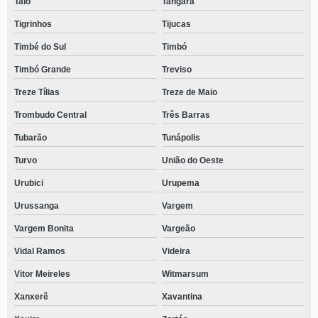
Taió
Tangará
Tigrinhos
Tijucas
Timbé do Sul
Timbó
Timbó Grande
Treviso
Treze Tílias
Treze de Maio
Trombudo Central
Três Barras
Tubarão
Tunápolis
Turvo
União do Oeste
Urubici
Urupema
Urussanga
Vargem
Vargem Bonita
Vargeão
Vidal Ramos
Videira
Vitor Meireles
Witmarsum
Xanxerê
Xavantina