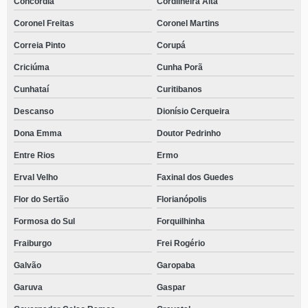
Concórdia
Cordilheira Alta
Coronel Freitas
Coronel Martins
Correia Pinto
Corupá
Criciúma
Cunha Porã
Cunhataí
Curitibanos
Descanso
Dionísio Cerqueira
Dona Emma
Doutor Pedrinho
Entre Rios
Ermo
Erval Velho
Faxinal dos Guedes
Flor do Sertão
Florianópolis
Formosa do Sul
Forquilhinha
Fraiburgo
Frei Rogério
Galvão
Garopaba
Garuva
Gaspar