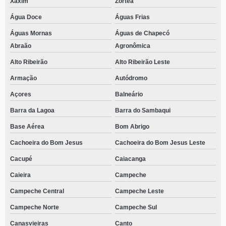
Xaxim
Zortéa
Água Doce
Águas Frias
Águas Mornas
Águas de Chapecó
Abraão
Agronômica
Alto Ribeirão
Alto Ribeirão Leste
Armação
Autódromo
Açores
Balneário
Barra da Lagoa
Barra do Sambaqui
Base Aérea
Bom Abrigo
Cachoeira do Bom Jesus
Cachoeira do Bom Jesus Leste
Cacupé
Caiacanga
Caieira
Campeche
Campeche Central
Campeche Leste
Campeche Norte
Campeche Sul
Canasvieiras
Canto