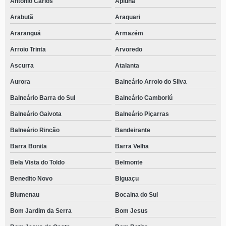
Antônio Carlos
Apiúna
Arabutã
Araquari
Araranguá
Armazém
Arroio Trinta
Arvoredo
Ascurra
Atalanta
Aurora
Balneário Arroio do Silva
Balneário Barra do Sul
Balneário Camboriú
Balneário Gaivota
Balneário Piçarras
Balneário Rincão
Bandeirante
Barra Bonita
Barra Velha
Bela Vista do Toldo
Belmonte
Benedito Novo
Biguaçu
Blumenau
Bocaina do Sul
Bom Jardim da Serra
Bom Jesus