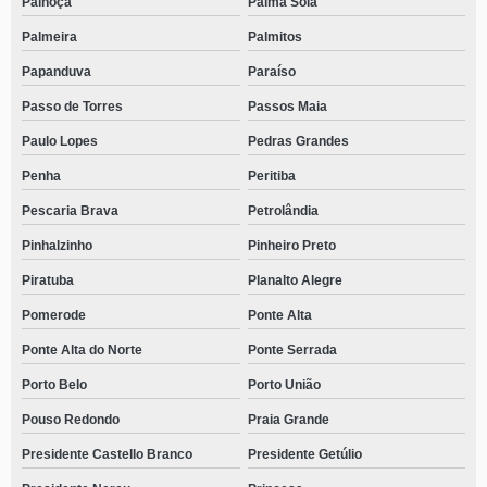
Palhoça
Palma Sola
Palmeira
Palmitos
Papanduva
Paraíso
Passo de Torres
Passos Maia
Paulo Lopes
Pedras Grandes
Penha
Peritiba
Pescaria Brava
Petrolândia
Pinhalzinho
Pinheiro Preto
Piratuba
Planalto Alegre
Pomerode
Ponte Alta
Ponte Alta do Norte
Ponte Serrada
Porto Belo
Porto União
Pouso Redondo
Praia Grande
Presidente Castello Branco
Presidente Getúlio