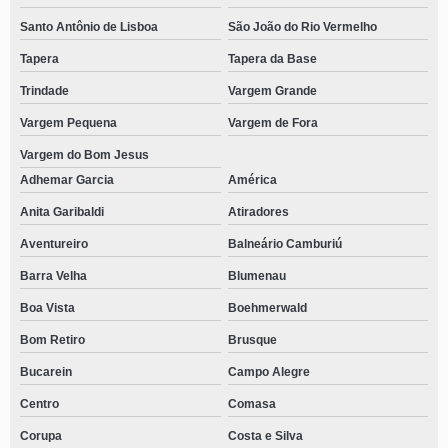
Santo Antônio de Lisboa
São João do Rio Vermelho
Tapera
Tapera da Base
Trindade
Vargem Grande
Vargem Pequena
Vargem de Fora
Vargem do Bom Jesus
Adhemar Garcia
América
Anita Garibaldi
Atiradores
Aventureiro
Balneário Camburiú
Barra Velha
Blumenau
Boa Vista
Boehmerwald
Bom Retiro
Brusque
Bucarein
Campo Alegre
Centro
Comasa
Corupa
Costa e Silva