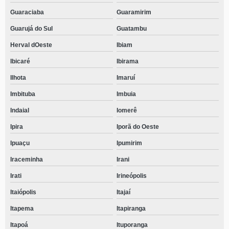
Guaraciaba
Guaramirim
Guarujá do Sul
Guatambu
Herval dOeste
Ibiam
Ibicaré
Ibirama
Ilhota
Imaruí
Imbituba
Imbuia
Indaial
Iomerê
Ipira
Iporã do Oeste
Ipuaçu
Ipumirim
Iraceminha
Irani
Irati
Irineópolis
Itaiópolis
Itajaí
Itapema
Itapiranga
Itapoá
Ituporanga