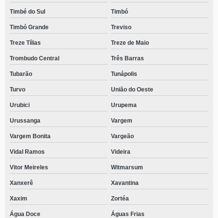
Timbé do Sul
Timbó
Timbó Grande
Treviso
Treze Tílias
Treze de Maio
Trombudo Central
Três Barras
Tubarão
Tunápolis
Turvo
União do Oeste
Urubici
Urupema
Urussanga
Vargem
Vargem Bonita
Vargeão
Vidal Ramos
Videira
Vitor Meireles
Witmarsum
Xanxerê
Xavantina
Xaxim
Zortéa
Água Doce
Águas Frias