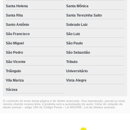
Santa Helena
Santa Mônica
Santa Rita
Santa Terezinha Salto
Santo Antônio
Sobrado Luiz
São Francisco
São Luiz
São Miguel
São Paulo
São Pedro
São Sebastião
São Vicente
Tributo
Triângulo
Universitário
Vila Mariza
Vista Alegre
Várzea
O conteúdo do texto desta página é de direito reservado. Sua reprodução, parcial ou total,
mesmo citando nossos links, é proibida sem a autorização do autor. Crime de violação de
direito autoral – artigo 184 do Código Penal –
Lei 9610/98 - Lei de direitos autorais
.