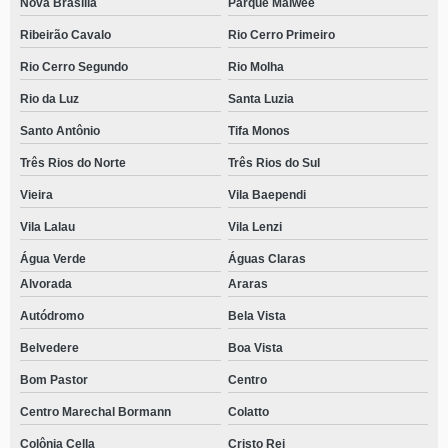
Nova Brasília
Parque Malwee
Ribeirão Cavalo
Rio Cerro Primeiro
Rio Cerro Segundo
Rio Molha
Rio da Luz
Santa Luzia
Santo Antônio
Tifa Monos
Três Rios do Norte
Três Rios do Sul
Vieira
Vila Baependi
Vila Lalau
Vila Lenzi
Água Verde
Águas Claras
Alvorada
Araras
Autódromo
Bela Vista
Belvedere
Boa Vista
Bom Pastor
Centro
Centro Marechal Bormann
Colatto
Colônia Cella
Cristo Rei