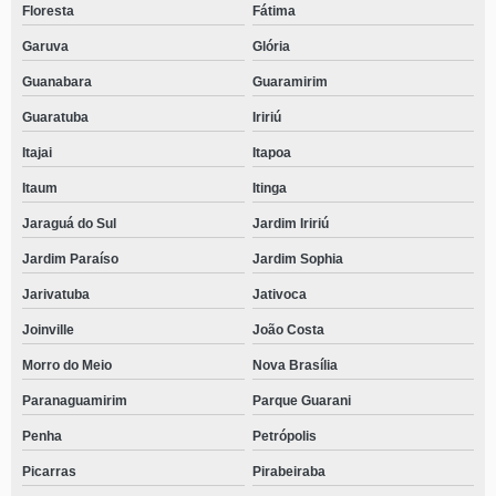
Floresta
Fátima
Garuva
Glória
Guanabara
Guaramirim
Guaratuba
Iririú
Itajai
Itapoa
Itaum
Itinga
Jaraguá do Sul
Jardim Iririú
Jardim Paraíso
Jardim Sophia
Jarivatuba
Jativoca
Joinville
João Costa
Morro do Meio
Nova Brasília
Paranaguamirim
Parque Guarani
Penha
Petrópolis
Picarras
Pirabeiraba