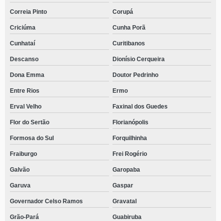
Correia Pinto
Corupá
Criciúma
Cunha Porã
Cunhataí
Curitibanos
Descanso
Dionísio Cerqueira
Dona Emma
Doutor Pedrinho
Entre Rios
Ermo
Erval Velho
Faxinal dos Guedes
Flor do Sertão
Florianópolis
Formosa do Sul
Forquilhinha
Fraiburgo
Frei Rogério
Galvão
Garopaba
Garuva
Gaspar
Governador Celso Ramos
Gravatal
Grão-Pará
Guabiruba