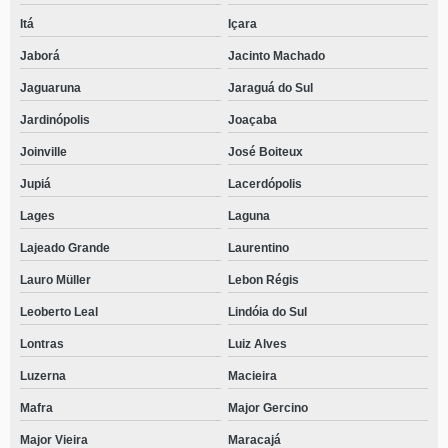
Itá
Içara
Jaborá
Jacinto Machado
Jaguaruna
Jaraguá do Sul
Jardinópolis
Joaçaba
Joinville
José Boiteux
Jupiá
Lacerdópolis
Lages
Laguna
Lajeado Grande
Laurentino
Lauro Müller
Lebon Régis
Leoberto Leal
Lindóia do Sul
Lontras
Luiz Alves
Luzerna
Macieira
Mafra
Major Gercino
Major Vieira
Maracajá