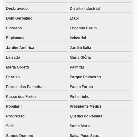
Desbravador
Distrito Industrial
Dom Geronimo
Efapi
Eldorado
Engenho Braun
Esplanada
Industrial
Jardim América
Jardim Itália
Lajeado
Maria Glória
Maria Goretti
Palmital
Paraíso
Parque Palmeiras
Parque das Palmeiras
Passo Fortes
Passo dos Fortes
Pinheirinho
Popular II
Presidente Médici
Progresso
Quedas do Palmital
Saic
Santa Maria
Santos Dumont
Saída Poço Seara