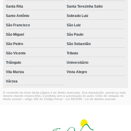
Santa Rita
Santa Terezinha Salto
Santo Antônio
Sobrado Luiz
São Francisco
São Luiz
São Miguel
São Paulo
São Pedro
São Sebastião
São Vicente
Tributo
Triângulo
Universitário
Vila Mariza
Vista Alegre
Várzea
O conteúdo do texto desta página é de direito reservado. Sua reprodução, parcial ou total,
mesmo citando nossos links, é proibida sem a autorização do autor. Crime de violação de
direito autoral – artigo 184 do Código Penal –
Lei 9610/98 - Lei de direitos autorais
.