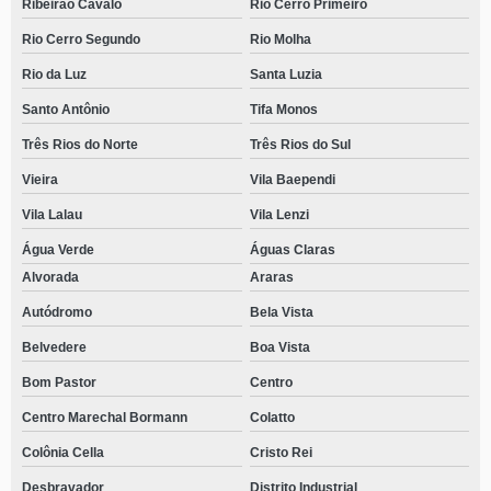
Ribeirão Cavalo
Rio Cerro Primeiro
Rio Cerro Segundo
Rio Molha
Rio da Luz
Santa Luzia
Santo Antônio
Tifa Monos
Três Rios do Norte
Três Rios do Sul
Vieira
Vila Baependi
Vila Lalau
Vila Lenzi
Água Verde
Águas Claras
Alvorada
Araras
Autódromo
Bela Vista
Belvedere
Boa Vista
Bom Pastor
Centro
Centro Marechal Bormann
Colatto
Colônia Cella
Cristo Rei
Desbravador
Distrito Industrial