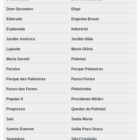
Dom Geronimo
Efapi
Eldorado
Engenho Braun
Esplanada
Industrial
Jardim América
Jardim Itália
Lajeado
Maria Glória
Maria Goretti
Palmital
Paraíso
Parque Palmeiras
Parque das Palmeiras
Passo Fortes
Passo dos Fortes
Pinheirinho
Popular II
Presidente Médici
Progresso
Quedas do Palmital
Saic
Santa Maria
Santos Dumont
Saída Poço Seara
Seminário
São Cristóvão