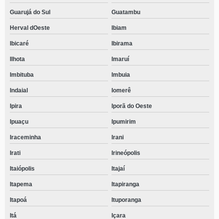
Guarujá do Sul
Guatambu
Herval dOeste
Ibiam
Ibicaré
Ibirama
Ilhota
Imaruí
Imbituba
Imbuia
Indaial
Iomerê
Ipira
Iporã do Oeste
Ipuaçu
Ipumirim
Iraceminha
Irani
Irati
Irineópolis
Itaiópolis
Itajaí
Itapema
Itapiranga
Itapoá
Ituporanga
Itá
Içara