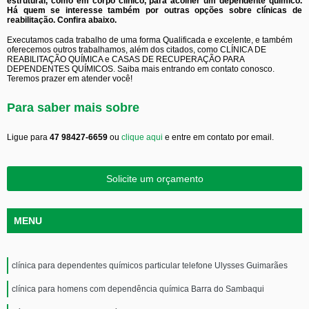
estrutural, como em corpo clínico, para acolher um dependente químico.
Há quem se interesse também por outras opções sobre clínicas de
reabilitação. Confira abaixo.
Executamos cada trabalho de uma forma Qualificada e excelente, e também
oferecemos outros trabalhamos, além dos citados, como CLÍNICA DE
REABILITAÇÃO QUÍMICA e CASAS DE RECUPERAÇÃO PARA
DEPENDENTES QUÍMICOS. Saiba mais entrando em contato conosco.
Teremos prazer em atender você!
Para saber mais sobre
Ligue para
47 98427-6659
ou
clique aqui
e entre em contato por email.
Solicite um orçamento
MENU
clínica para dependentes químicos particular telefone Ulysses Guimarães
clínica para homens com dependência química Barra do Sambaqui