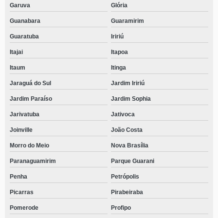
Garuva
Glória
Guanabara
Guaramirim
Guaratuba
Iririú
Itajai
Itapoa
Itaum
Itinga
Jaraguá do Sul
Jardim Iririú
Jardim Paraíso
Jardim Sophia
Jarivatuba
Jativoca
Joinville
João Costa
Morro do Meio
Nova Brasília
Paranaguamirim
Parque Guarani
Penha
Petrópolis
Picarras
Pirabeiraba
Pomerode
Profipo