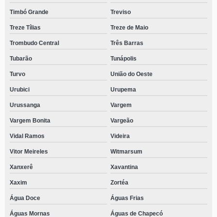
Timbó Grande
Treviso
Treze Tílias
Treze de Maio
Trombudo Central
Três Barras
Tubarão
Tunápolis
Turvo
União do Oeste
Urubici
Urupema
Urussanga
Vargem
Vargem Bonita
Vargeão
Vidal Ramos
Videira
Vitor Meireles
Witmarsum
Xanxerê
Xavantina
Xaxim
Zortéa
Água Doce
Águas Frias
Águas Mornas
Águas de Chapecó