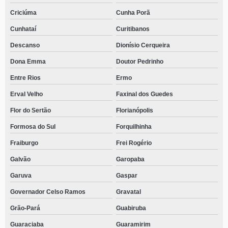
Criciúma
Cunha Porã
Cunhataí
Curitibanos
Descanso
Dionísio Cerqueira
Dona Emma
Doutor Pedrinho
Entre Rios
Ermo
Erval Velho
Faxinal dos Guedes
Flor do Sertão
Florianópolis
Formosa do Sul
Forquilhinha
Fraiburgo
Frei Rogério
Galvão
Garopaba
Garuva
Gaspar
Governador Celso Ramos
Gravatal
Grão-Pará
Guabiruba
Guaraciaba
Guaramirim