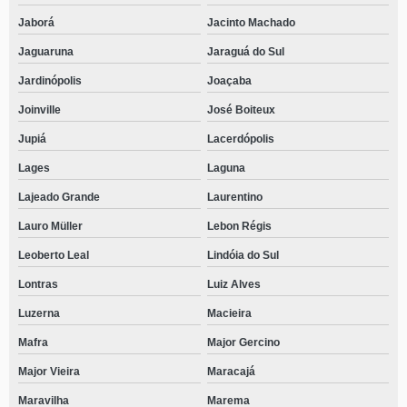
Jaborá
Jacinto Machado
Jaguaruna
Jaraguá do Sul
Jardinópolis
Joaçaba
Joinville
José Boiteux
Jupiá
Lacerdópolis
Lages
Laguna
Lajeado Grande
Laurentino
Lauro Müller
Lebon Régis
Leoberto Leal
Lindóia do Sul
Lontras
Luiz Alves
Luzerna
Macieira
Mafra
Major Gercino
Major Vieira
Maracajá
Maravilha
Marema