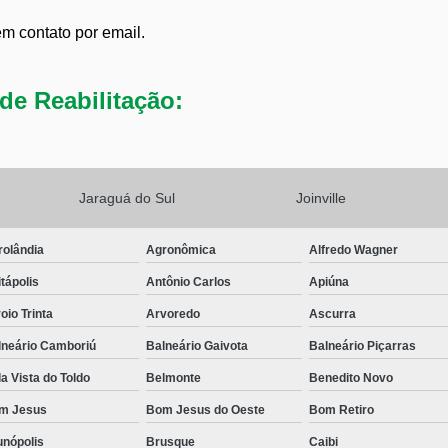
em contato por email.
de Reabilitação:
Jaraguá do Sul
Joinville
rolândia
Agronômica
Alfredo Wagner
tápolis
Antônio Carlos
Apiúna
oio Trinta
Arvoredo
Ascurra
lneário Camboriú
Balneário Gaivota
Balneário Piçarras
a Vista do Toldo
Belmonte
Benedito Novo
m Jesus
Bom Jesus do Oeste
Bom Retiro
unópolis
Brusque
Caibi