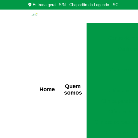
Estrada geral, S/N - Chapadão do Lageado - SC
Casas
Centro de rea
Centro d
Centros de r
Quem
Home
Clínica de t
somos
Clínica para tra
Clínicas de r
Clínicas de reabili
Clínicas de rec