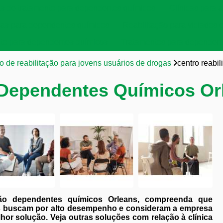
as de tratamento para dependentes químicos
Clínicas para a
cas para dependentes químicos
Reabilitação para viciados 
to para dependentes químicos
Tratamentos para dependent
o de reabilitação para jovens usuários de drogas
centro reabi
 Dependentes Químicos Or
ção dependentes químicos Orleans, compreenda que
s buscam por alto desempenho e consideram a empresa
or solução. Veja outras soluções com relação à clínica