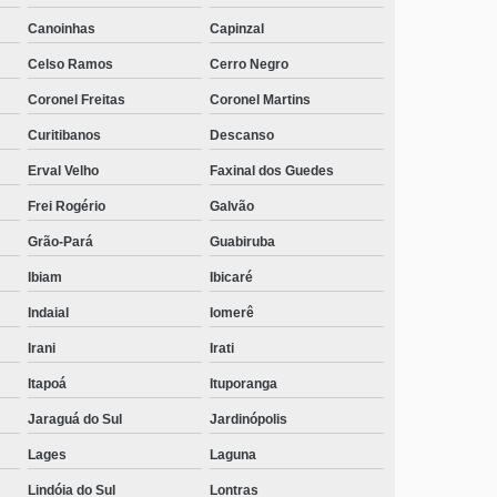
Canoinhas
Capinzal
Celso Ramos
Cerro Negro
Coronel Freitas
Coronel Martins
Curitibanos
Descanso
Erval Velho
Faxinal dos Guedes
Frei Rogério
Galvão
Grão-Pará
Guabiruba
Ibiam
Ibicaré
Indaial
Iomerê
Irani
Irati
Itapoá
Ituporanga
Jaraguá do Sul
Jardinópolis
Lages
Laguna
Lindóia do Sul
Lontras