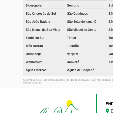
Siderópolis
Sombrio
Sul
São Cristóvão do Sul
São Domingos
São
São João Batista
São João do Itaperiú
Sã
São Miguel da Boa Vista
São Miguel do Oeste
Sã
Timbé do Sul
Timbó
Ti
Três Barras
Tubarão
Tun
Urussanga
Vargem
Va
Witmarsum
Xanxerê
Xa
Águas Mornas
Águas de Chapecó
O conteúdo do texto desta página é de direito reservado. Sua reprodução, pa
direitos autorais
.
EN
E