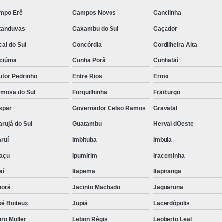
mpo Erê
Campos Novos
Canelinha
tanduvas
Caxambu do Sul
Caçador
al do Sul
Concórdia
Cordilheira Alta
iciúma
Cunha Porã
Cunhataí
utor Pedrinho
Entre Rios
Ermo
rmosa do Sul
Forquilhinha
Fraiburgo
spar
Governador Celso Ramos
Gravatal
rujá do Sul
Guatambu
Herval dOeste
ruí
Imbituba
Imbuia
uaçu
Ipumirim
Iraceminha
aí
Itapema
Itapiranga
borá
Jacinto Machado
Jaguaruna
sé Boiteux
Jupiá
Lacerdópolis
ro Müller
Lebon Régis
Leoberto Leal