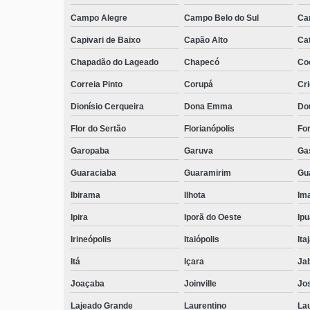
Campo Alegre
Campo Belo do Sul
Ca
Capivari de Baixo
Capão Alto
Ca
Chapadão do Lageado
Chapecó
Coc
Correia Pinto
Corupá
Cr
Dionísio Cerqueira
Dona Emma
Do
Flor do Sertão
Florianópolis
Fo
Garopaba
Garuva
Ga
Guaraciaba
Guaramirim
Gua
Ibirama
Ilhota
Ima
Ipira
Iporã do Oeste
Ip
Irineópolis
Itaiópolis
Itaj
Itá
Içara
Ja
Joaçaba
Joinville
Jo
Lajeado Grande
Laurentino
Lau