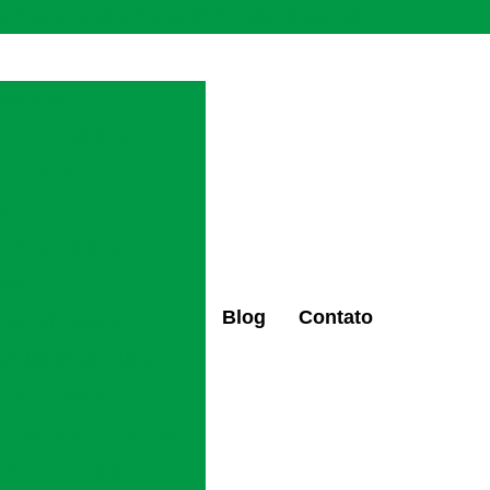
(47) 98427-6659
(47) 98496-0097
ctaltovale2@gmail.com
químicos
ndentes químicos
tes químicos
ão
dentes químicos
mica
Blog
Contato
os de alcoolismo
eabilitação alcoólica
ndentes químicos
 recuperação de drogas
pendentes químicos