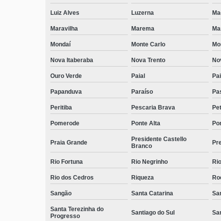
Luiz Alves
Luzerna
Ma
Maravilha
Marema
Ma
Mondaí
Monte Carlo
Mo
Nova Itaberaba
Nova Trento
No
Ouro Verde
Paial
Pai
Papanduva
Paraíso
Pa
Peritiba
Pescaria Brava
Pet
Pomerode
Ponte Alta
Pon
Presidente Castello
Praia Grande
Pre
Branco
Rio Fortuna
Rio Negrinho
Rio
Rio dos Cedros
Riqueza
Ro
Sangão
Santa Catarina
San
Santa Terezinha do
Santiago do Sul
Sa
Progresso