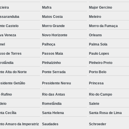
cieira
Mafra
Major Gercino
ssaranduba
Matos Costa
Meleiro
nte Castelo
Morro Grande
Morro da Fumaça
va Veneza
Novo Horizonte
Orleans
nel
Palhoça
Palma Sola
sso de Torres
Passos Maia
Paulo Lopes
rolândia
Pinhalzinho
Pinheiro Preto
te Alta do Norte
Ponte Serrada
Porto Belo
sidente Getúlio
Presidente Nereu
Princesa
 Rufino
Rio das Antas
Rio do Campo
deio
Romelândia
Salete
ta Cecília
Santa Helena
Santa Rosa de Lima
nto Amaro da Imperatriz
Saudades
Schroeder