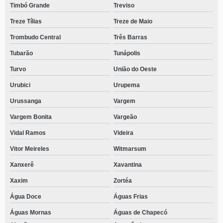
Timbó Grande
Treviso
Treze Tílias
Treze de Maio
Trombudo Central
Três Barras
Tubarão
Tunápolis
Turvo
União do Oeste
Urubici
Urupema
Urussanga
Vargem
Vargem Bonita
Vargeão
Vidal Ramos
Videira
Vitor Meireles
Witmarsum
Xanxerê
Xavantina
Xaxim
Zortéa
Água Doce
Águas Frias
Águas Mornas
Águas de Chapecó