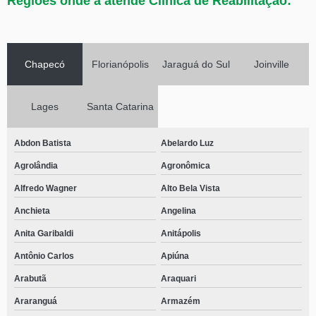
Regiões onde a atende Clínica de Reabilitação:
Chapecó
Florianópolis
Jaraguá do Sul
Joinville
Lages
Santa Catarina
Abdon Batista
Abelardo Luz
Agrolândia
Agronômica
Alfredo Wagner
Alto Bela Vista
Anchieta
Angelina
Anita Garibaldi
Anitápolis
Antônio Carlos
Apiúna
Arabutã
Araquari
Araranguá
Armazém