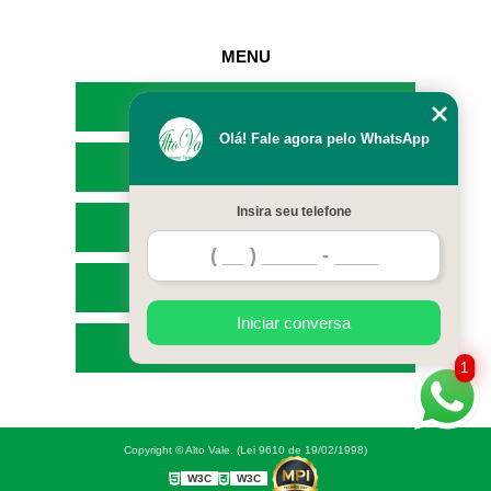
MENU
HOME
Olá! Fale agora pelo WhatsApp
EMPRESA
Insira seu telefone
SERVIÇOS
CONTATO
Iniciar conversa
MAPA DO SITE
1
Copyright © Alto Vale. (Lei 9610 de 19/02/1998)
W3C
W3C