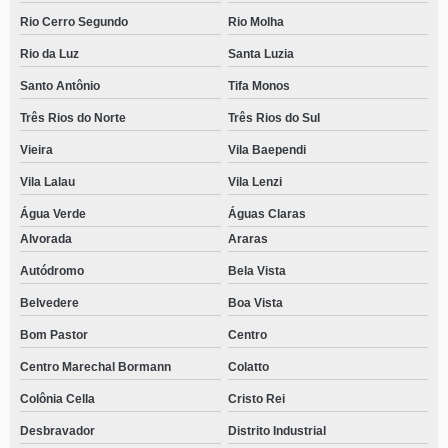
Rio Cerro Segundo
Rio Molha
Rio da Luz
Santa Luzia
Santo Antônio
Tifa Monos
Três Rios do Norte
Três Rios do Sul
Vieira
Vila Baependi
Vila Lalau
Vila Lenzi
Água Verde
Águas Claras
Alvorada
Araras
Autódromo
Bela Vista
Belvedere
Boa Vista
Bom Pastor
Centro
Centro Marechal Bormann
Colatto
Colônia Cella
Cristo Rei
Desbravador
Distrito Industrial