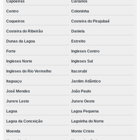
Capoeiras
Carianos
Centro
Coloninha
Coqueiros
Costeira do Pirajubaé
Costeira do Ribeirão
Daniela
Dunas da Lagoa
Estreito
Forte
Ingleses Centro
Ingleses Norte
Ingleses Sul
Ingleses do Rio Vermelho
Itacorubi
Itaguaçu
Jardim Atlântico
José Mendes
João Paulo
Jurere Leste
Jurere Oeste
Lagoa
Lagoa Pequena
Lagoa da Conceição
Lagoinha do Norte
Moenda
Monte Cristo