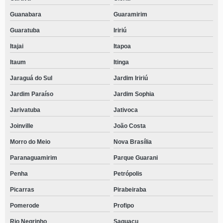
Guanabara
Guaramirim
Guaratuba
Iririú
Itajai
Itapoa
Itaum
Itinga
Jaraguá do Sul
Jardim Iririú
Jardim Paraíso
Jardim Sophia
Jarivatuba
Jativoca
Joinville
João Costa
Morro do Meio
Nova Brasília
Paranaguamirim
Parque Guarani
Penha
Petrópolis
Picarras
Pirabeiraba
Pomerode
Profipo
Rio Negrinho
Saguaçu