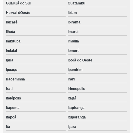
Guarujá do Sul
Guatambu
Herval dOeste
Ibiam
Ibicaré
Ibirama
Ilhota
Imaruí
Imbituba
Imbuia
Indaial
Iomerê
Ipira
Iporã do Oeste
Ipuaçu
Ipumirim
Iraceminha
Irani
Irati
Irineópolis
Itaiópolis
Itajaí
Itapema
Itapiranga
Itapoá
Ituporanga
Itá
Içara