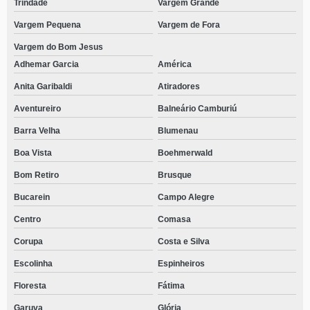
Trindade
Vargem Grande
Vargem Pequena
Vargem de Fora
Vargem do Bom Jesus
Adhemar Garcia
América
Anita Garibaldi
Atiradores
Aventureiro
Balneário Camburiú
Barra Velha
Blumenau
Boa Vista
Boehmerwald
Bom Retiro
Brusque
Bucarein
Campo Alegre
Centro
Comasa
Corupa
Costa e Silva
Escolinha
Espinheiros
Floresta
Fátima
Garuva
Glória