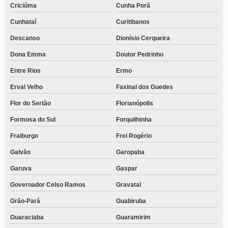
Criciúma
Cunha Porã
Cunhataí
Curitibanos
Descanso
Dionísio Cerqueira
Dona Emma
Doutor Pedrinho
Entre Rios
Ermo
Erval Velho
Faxinal dos Guedes
Flor do Sertão
Florianópolis
Formosa do Sul
Forquilhinha
Fraiburgo
Frei Rogério
Galvão
Garopaba
Garuva
Gaspar
Governador Celso Ramos
Gravatal
Grão-Pará
Guabiruba
Guaraciaba
Guaramirim