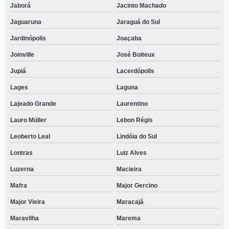
Jaborá
Jacinto Machado
Jaguaruna
Jaraguá do Sul
Jardinópolis
Joaçaba
Joinville
José Boiteux
Jupiá
Lacerdópolis
Lages
Laguna
Lajeado Grande
Laurentino
Lauro Müller
Lebon Régis
Leoberto Leal
Lindóia do Sul
Lontras
Luiz Alves
Luzerna
Macieira
Mafra
Major Gercino
Major Vieira
Maracajá
Maravilha
Marema