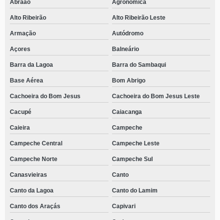
Abraão
Agronômica
Alto Ribeirão
Alto Ribeirão Leste
Armação
Autódromo
Açores
Balneário
Barra da Lagoa
Barra do Sambaqui
Base Aérea
Bom Abrigo
Cachoeira do Bom Jesus
Cachoeira do Bom Jesus Leste
Cacupé
Caiacanga
Caieira
Campeche
Campeche Central
Campeche Leste
Campeche Norte
Campeche Sul
Canasvieiras
Canto
Canto da Lagoa
Canto do Lamim
Canto dos Araçás
Capivari