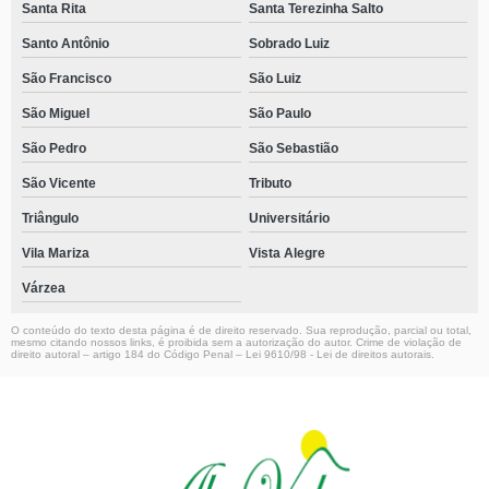
Santa Rita
Santa Terezinha Salto
Santo Antônio
Sobrado Luiz
São Francisco
São Luiz
São Miguel
São Paulo
São Pedro
São Sebastião
São Vicente
Tributo
Triângulo
Universitário
Vila Mariza
Vista Alegre
Várzea
O conteúdo do texto desta página é de direito reservado. Sua reprodução, parcial ou total,
mesmo citando nossos links, é proibida sem a autorização do autor. Crime de violação de
direito autoral – artigo 184 do Código Penal –
Lei 9610/98 - Lei de direitos autorais
.