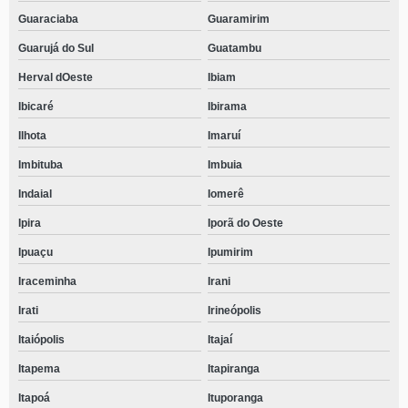
Guaraciaba
Guaramirim
Guarujá do Sul
Guatambu
Herval dOeste
Ibiam
Ibicaré
Ibirama
Ilhota
Imaruí
Imbituba
Imbuia
Indaial
Iomerê
Ipira
Iporã do Oeste
Ipuaçu
Ipumirim
Iraceminha
Irani
Irati
Irineópolis
Itaiópolis
Itajaí
Itapema
Itapiranga
Itapoá
Ituporanga