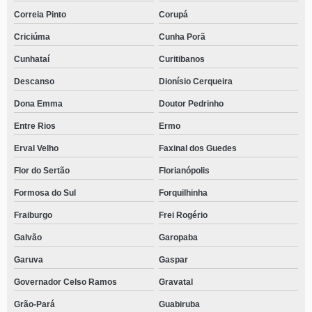
Correia Pinto
Corupá
Criciúma
Cunha Porã
Cunhataí
Curitibanos
Descanso
Dionísio Cerqueira
Dona Emma
Doutor Pedrinho
Entre Rios
Ermo
Erval Velho
Faxinal dos Guedes
Flor do Sertão
Florianópolis
Formosa do Sul
Forquilhinha
Fraiburgo
Frei Rogério
Galvão
Garopaba
Garuva
Gaspar
Governador Celso Ramos
Gravatal
Grão-Pará
Guabiruba