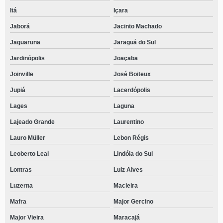
Itá
Içara
Jaborá
Jacinto Machado
Jaguaruna
Jaraguá do Sul
Jardinópolis
Joaçaba
Joinville
José Boiteux
Jupiá
Lacerdópolis
Lages
Laguna
Lajeado Grande
Laurentino
Lauro Müller
Lebon Régis
Leoberto Leal
Lindóia do Sul
Lontras
Luiz Alves
Luzerna
Macieira
Mafra
Major Gercino
Major Vieira
Maracajá