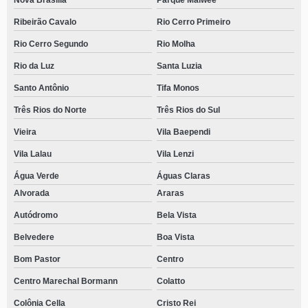
Nova Brasília
Parque Malwee
Ribeirão Cavalo
Rio Cerro Primeiro
Rio Cerro Segundo
Rio Molha
Rio da Luz
Santa Luzia
Santo Antônio
Tifa Monos
Três Rios do Norte
Três Rios do Sul
Vieira
Vila Baependi
Vila Lalau
Vila Lenzi
Água Verde
Águas Claras
Alvorada
Araras
Autódromo
Bela Vista
Belvedere
Boa Vista
Bom Pastor
Centro
Centro Marechal Bormann
Colatto
Colônia Cella
Cristo Rei