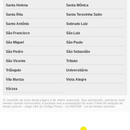
Santa Helena
Santa Mônica
Santa Rita
Santa Terezinha Salto
Santo Antônio
Sobrado Luiz
São Francisco
São Luiz
São Miguel
São Paulo
São Pedro
São Sebastião
São Vicente
Tributo
Triângulo
Universitário
Vila Mariza
Vista Alegre
Várzea
O conteúdo do texto desta página é de direito reservado. Sua reprodução, parcial ou total,
mesmo citando nossos links, é proibida sem a autorização do autor. Crime de violação de
direito autoral – artigo 184 do Código Penal –
Lei 9610/98 - Lei de direitos autorais
.