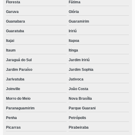
Floresta
Fátima
Garuva
Glória
Guanabara
Guaramirim
Guaratuba
Iririú
Itajai
Itapoa
Itaum
Itinga
Jaraguá do Sul
Jardim Iririú
Jardim Paraíso
Jardim Sophia
Jarivatuba
Jativoca
Joinville
João Costa
Morro do Meio
Nova Brasília
Paranaguamirim
Parque Guarani
Penha
Petrópolis
Picarras
Pirabeiraba