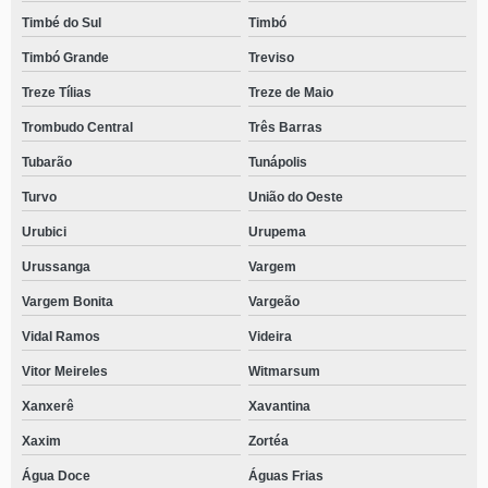
Timbé do Sul
Timbó
Timbó Grande
Treviso
Treze Tílias
Treze de Maio
Trombudo Central
Três Barras
Tubarão
Tunápolis
Turvo
União do Oeste
Urubici
Urupema
Urussanga
Vargem
Vargem Bonita
Vargeão
Vidal Ramos
Videira
Vitor Meireles
Witmarsum
Xanxerê
Xavantina
Xaxim
Zortéa
Água Doce
Águas Frias