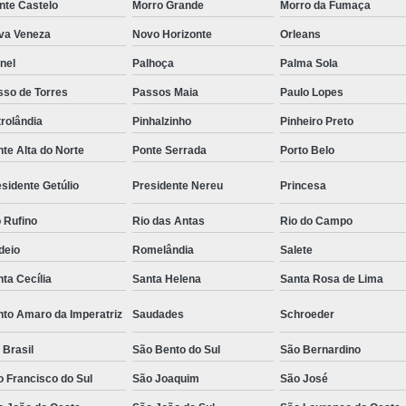
nte Castelo
Morro Grande
Morro da Fumaça
va Veneza
Novo Horizonte
Orleans
nel
Palhoça
Palma Sola
sso de Torres
Passos Maia
Paulo Lopes
rolândia
Pinhalzinho
Pinheiro Preto
te Alta do Norte
Ponte Serrada
Porto Belo
sidente Getúlio
Presidente Nereu
Princesa
 Rufino
Rio das Antas
Rio do Campo
deio
Romelândia
Salete
ta Cecília
Santa Helena
Santa Rosa de Lima
nto Amaro da Imperatriz
Saudades
Schroeder
 Brasil
São Bento do Sul
São Bernardino
 Francisco do Sul
São Joaquim
São José