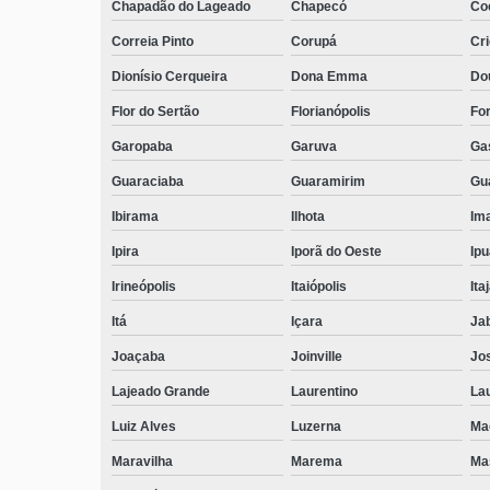
Chapadão do Lageado
Chapecó
Coc
Correia Pinto
Corupá
Cr
Dionísio Cerqueira
Dona Emma
Do
Flor do Sertão
Florianópolis
Fo
Garopaba
Garuva
Ga
Guaraciaba
Guaramirim
Gua
Ibirama
Ilhota
Ima
Ipira
Iporã do Oeste
Ip
Irineópolis
Itaiópolis
Itaj
Itá
Içara
Ja
Joaçaba
Joinville
Jo
Lajeado Grande
Laurentino
Lau
Luiz Alves
Luzerna
Ma
Maravilha
Marema
Ma