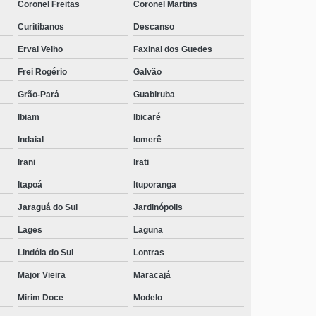
Coronel Freitas
Coronel Martins
Curitibanos
Descanso
Erval Velho
Faxinal dos Guedes
Frei Rogério
Galvão
Grão-Pará
Guabiruba
Ibiam
Ibicaré
Indaial
Iomerê
Irani
Irati
Itapoá
Ituporanga
Jaraguá do Sul
Jardinópolis
Lages
Laguna
Lindóia do Sul
Lontras
Major Vieira
Maracajá
Mirim Doce
Modelo