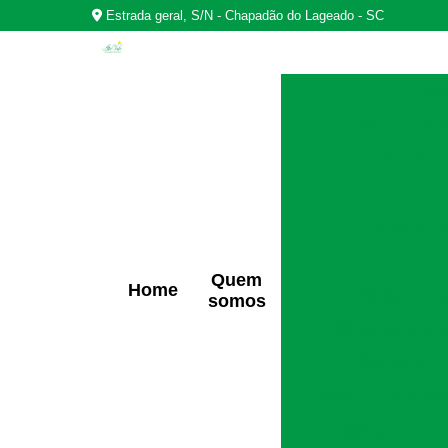
Estrada geral, S/N - Chapadão do Lageado - SC
Casas
Centro de rea
Centro d
Centros de r
Quem
Home
Clínica de t
somos
Clínica para tra
Clínicas de r
Clínicas de reabili
Clínicas de rec