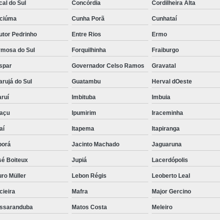
al do Sul
Concórdia
Cordilheira Alta
iciúma
Cunha Porã
Cunhataí
utor Pedrinho
Entre Rios
Ermo
rmosa do Sul
Forquilhinha
Fraiburgo
spar
Governador Celso Ramos
Gravatal
rujá do Sul
Guatambu
Herval dOeste
ruí
Imbituba
Imbuia
uaçu
Ipumirim
Iraceminha
aí
Itapema
Itapiranga
borá
Jacinto Machado
Jaguaruna
sé Boiteux
Jupiá
Lacerdópolis
ro Müller
Lebon Régis
Leoberto Leal
cieira
Mafra
Major Gercino
ssaranduba
Matos Costa
Meleiro