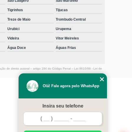
São Ludgero
São Martinho
Tigrinhos
Tijucas
Treze de Maio
Trombudo Central
Urubici
Urupema
Videira
Vitor Meireles
Água Doce
Águas Frias
ação de direito autoral – artigo 184 do Código Penal –
Lei 9610/98 - Lei de
Olá! Fale agora pelo WhatsApp
MENU
HOME
Insira seu telefone
EMPRESA
SERVIÇOS
CONTATO