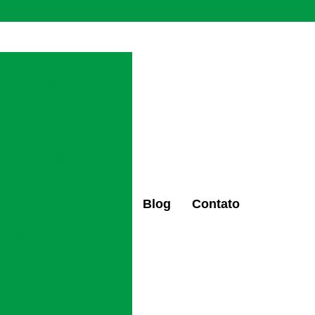
(47) 98427-6659
(47) 98496-0097
ctaltovale2@gmail.com
químicos
ndentes químicos
tes químicos
ão
dentes químicos
mica
Blog
Contato
os de alcoolismo
eabilitação alcoólica
ndentes químicos
 recuperação de drogas
pendentes químicos