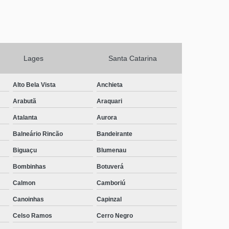
Lages
Santa Catarina
Alto Bela Vista
Anchieta
Arabutã
Araquari
Atalanta
Aurora
Balneário Rincão
Bandeirante
Biguaçu
Blumenau
Bombinhas
Botuverá
Calmon
Camboriú
Canoinhas
Capinzal
Celso Ramos
Cerro Negro