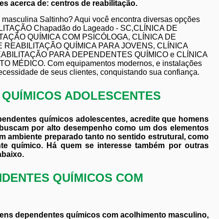
s acerca de: centros de reabilitação.
o masculina Saltinho? Aqui você encontra diversas opções
BILITAÇÃO Chapadão do Lageado - SC,CLÍNICA DE
ITAÇÃO QUÍMICA COM PSICÓLOGA, CLÍNICA DE
E REABILITAÇÃO QUÍMICA PARA JOVENS, CLÍNICA
EABILITAÇÃO PARA DEPENDENTES QUÍMICO e CLÍNICA
ÉDICO. Com equipamentos modernos, e instalações
ecessidade de seus clientes, conquistando sua confiança.
S QUÍMICOS ADOLESCENTES
ependentes químicos adolescentes, acredite que homens
e buscam por alto desempenho como um dos elementos
m ambiente preparado tanto no sentido estrutural, como
nte químico. Há quem se interesse também por outras
abaixo.
NDENTES QUÍMICOS COM
ovens dependentes químicos com acolhimento masculino,