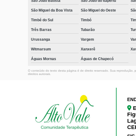
São João Batista
São João do Itaperiú
Sã
São Miguel da Boa Vista
São Miguel do Oeste
Sã
Timbé do Sul
Timbó
Ti
Três Barras
Tubarão
Tun
Urussanga
Vargem
Va
Witmarsum
Xanxerê
Xa
Águas Mornas
Águas de Chapecó
O conteúdo do texto desta página é de direito reservado. Sua reprodução, pa
direitos autorais
.
EN
E
Fig
La
CEP