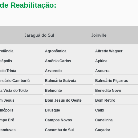
de Reabilitação:
Jaraguá do Sul
Joinville
rolândia
Agronômica
Alfredo Wagner
tápolis
Antônio Carlos
Apiúna
oio Trinta
Arvoredo
Ascurra
lneário Camboriú
Balneário Gaivota
Balneário Piçarras
a Vista do Toldo
Belmonte
Benedito Novo
m Jesus
Bom Jesus do Oeste
Bom Retiro
unópolis
Brusque
Caibi
mpo Erê
Campos Novos
Canelinha
tanduvas
Caxambu do Sul
Caçador