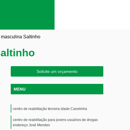
lcoólatras
em álcool
es químicos
o masculina Saltinho
altinho
Solicite um orçamento
MENU
centro de reabilitação terceira idade Canelinha
centro de reabilitação para jovens usuários de drogas
endereço José Mendes