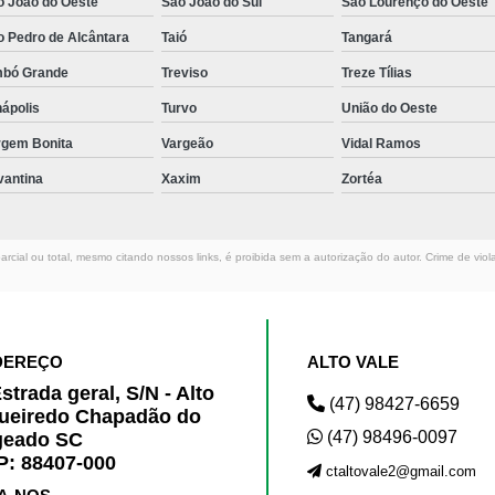
o João do Oeste
São João do Sul
São Lourenço do Oeste
o Pedro de Alcântara
Taió
Tangará
mbó Grande
Treviso
Treze Tílias
ápolis
Turvo
União do Oeste
rgem Bonita
Vargeão
Vidal Ramos
vantina
Xaxim
Zortéa
rcial ou total, mesmo citando nossos links, é proibida sem a autorização do autor. Crime de viol
DEREÇO
ALTO VALE
strada geral, S/N - Alto
(47) 98427-6659
ueiredo Chapadão do
(47) 98496-0097
geado SC
: 88407-000
ctaltovale2@gmail.com