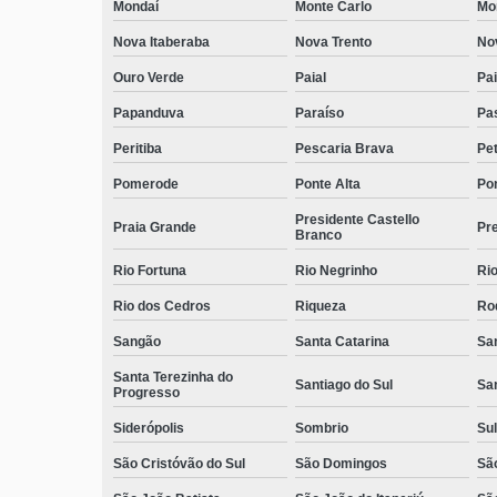
Mondaí
Monte Carlo
Mo
Nova Itaberaba
Nova Trento
No
Ouro Verde
Paial
Pai
Papanduva
Paraíso
Pa
Peritiba
Pescaria Brava
Pet
Pomerode
Ponte Alta
Pon
Presidente Castello
Praia Grande
Pre
Branco
Rio Fortuna
Rio Negrinho
Rio
Rio dos Cedros
Riqueza
Ro
Sangão
Santa Catarina
San
Santa Terezinha do
Santiago do Sul
Sa
Progresso
Siderópolis
Sombrio
Sul
São Cristóvão do Sul
São Domingos
São