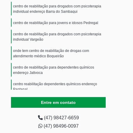
centro de reabilitação para drogados com psicoterapia
individual endereço Barra do Sambaqui
centro de reabilitação para jovens e idosos Pedregal
centro de reabilitação para drogados com psicoterapia
individual Vargeão
onde tem centro de reabilitação de drogas com
atendimento médico Boqueirão
centro de reabilitação para dependentes químicos
endereço Jativoca
centro reabilitação dependentes químicos endereço
Pantanal
onde tem centro de reabilitação para adolescente
Entre em contato
Autódromo
centro de reabilitação masculina Nova Brasília
(47) 98427-6659
(47) 98496-0097