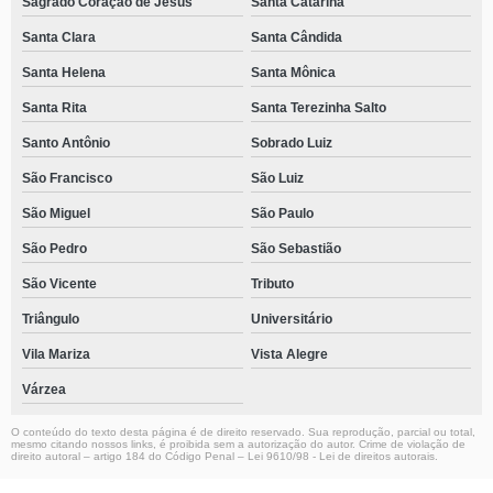
Sagrado Coração de Jesus
Santa Catarina
Santa Clara
Santa Cândida
Santa Helena
Santa Mônica
Santa Rita
Santa Terezinha Salto
Santo Antônio
Sobrado Luiz
São Francisco
São Luiz
São Miguel
São Paulo
São Pedro
São Sebastião
São Vicente
Tributo
Triângulo
Universitário
Vila Mariza
Vista Alegre
Várzea
O conteúdo do texto desta página é de direito reservado. Sua reprodução, parcial ou total,
mesmo citando nossos links, é proibida sem a autorização do autor. Crime de violação de
direito autoral – artigo 184 do Código Penal –
Lei 9610/98 - Lei de direitos autorais
.