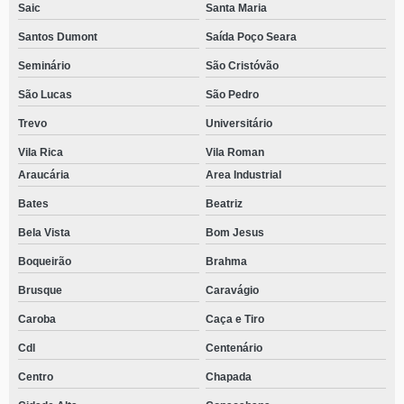
Saic
Santa Maria
Santos Dumont
Saída Poço Seara
Seminário
São Cristóvão
São Lucas
São Pedro
Trevo
Universitário
Vila Rica
Vila Roman
Araucária
Area Industrial
Bates
Beatriz
Bela Vista
Bom Jesus
Boqueirão
Brahma
Brusque
Caravágio
Caroba
Caça e Tiro
Cdl
Centenário
Centro
Chapada