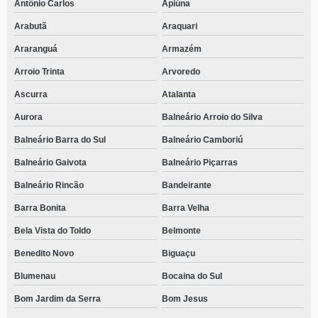
Antônio Carlos
Apiúna
Arabutã
Araquari
Araranguá
Armazém
Arroio Trinta
Arvoredo
Ascurra
Atalanta
Aurora
Balneário Arroio do Silva
Balneário Barra do Sul
Balneário Camboriú
Balneário Gaivota
Balneário Piçarras
Balneário Rincão
Bandeirante
Barra Bonita
Barra Velha
Bela Vista do Toldo
Belmonte
Benedito Novo
Biguaçu
Blumenau
Bocaina do Sul
Bom Jardim da Serra
Bom Jesus