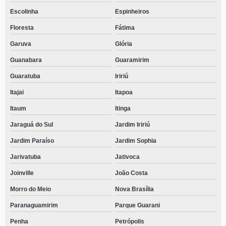
Escolinha
Espinheiros
Floresta
Fátima
Garuva
Glória
Guanabara
Guaramirim
Guaratuba
Iririú
Itajai
Itapoa
Itaum
Itinga
Jaraguá do Sul
Jardim Iririú
Jardim Paraíso
Jardim Sophia
Jarivatuba
Jativoca
Joinville
João Costa
Morro do Meio
Nova Brasília
Paranaguamirim
Parque Guarani
Penha
Petrópolis