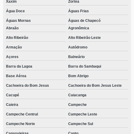
Xaxim
Zortéa
Água Doce
Águas Frias
Águas Mornas
Águas de Chapecó
Abraão
Agronômica
Alto Ribeirão
Alto Ribeirão Leste
Armação
Autódromo
Açores
Balneário
Barra da Lagoa
Barra do Sambaqui
Base Aérea
Bom Abrigo
Cachoeira do Bom Jesus
Cachoeira do Bom Jesus Leste
Cacupé
Caiacanga
Caieira
Campeche
Campeche Central
Campeche Leste
Campeche Norte
Campeche Sul
Canasvieiras
Canto