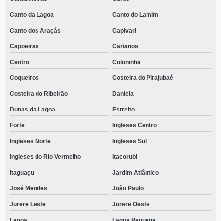
Canto da Lagoa
Canto do Lamim
Canto dos Araçás
Capivari
Capoeiras
Carianos
Centro
Coloninha
Coqueiros
Costeira do Pirajubaé
Costeira do Ribeirão
Daniela
Dunas da Lagoa
Estreito
Forte
Ingleses Centro
Ingleses Norte
Ingleses Sul
Ingleses do Rio Vermelho
Itacorubi
Itaguaçu
Jardim Atlântico
José Mendes
João Paulo
Jurere Leste
Jurere Oeste
Lagoa
Lagoa Pequena