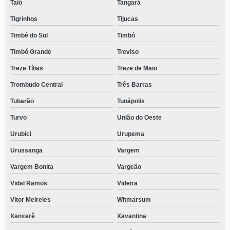
Taió
Tangará
Tigrinhos
Tijucas
Timbé do Sul
Timbó
Timbó Grande
Treviso
Treze Tílias
Treze de Maio
Trombudo Central
Três Barras
Tubarão
Tunápolis
Turvo
União do Oeste
Urubici
Urupema
Urussanga
Vargem
Vargem Bonita
Vargeão
Vidal Ramos
Videira
Vitor Meireles
Witmarsum
Xanxerê
Xavantina