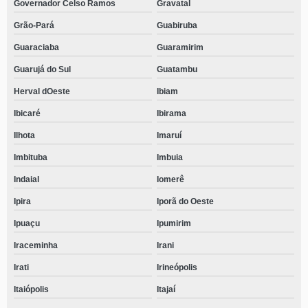
Governador Celso Ramos
Gravatal
Grão-Pará
Guabiruba
Guaraciaba
Guaramirim
Guarujá do Sul
Guatambu
Herval dOeste
Ibiam
Ibicaré
Ibirama
Ilhota
Imaruí
Imbituba
Imbuia
Indaial
Iomerê
Ipira
Iporã do Oeste
Ipuaçu
Ipumirim
Iraceminha
Irani
Irati
Irineópolis
Itaiópolis
Itajaí