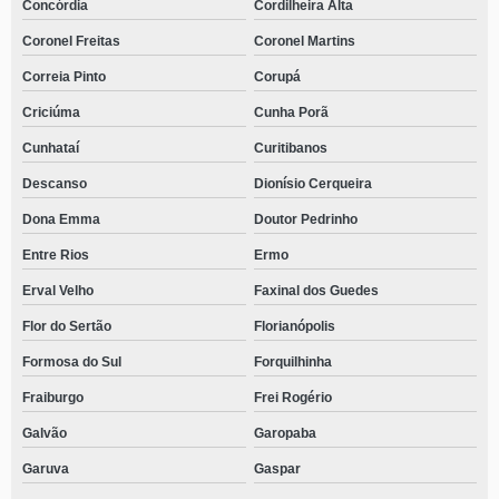
Concórdia
Cordilheira Alta
Coronel Freitas
Coronel Martins
Correia Pinto
Corupá
Criciúma
Cunha Porã
Cunhataí
Curitibanos
Descanso
Dionísio Cerqueira
Dona Emma
Doutor Pedrinho
Entre Rios
Ermo
Erval Velho
Faxinal dos Guedes
Flor do Sertão
Florianópolis
Formosa do Sul
Forquilhinha
Fraiburgo
Frei Rogério
Galvão
Garopaba
Garuva
Gaspar