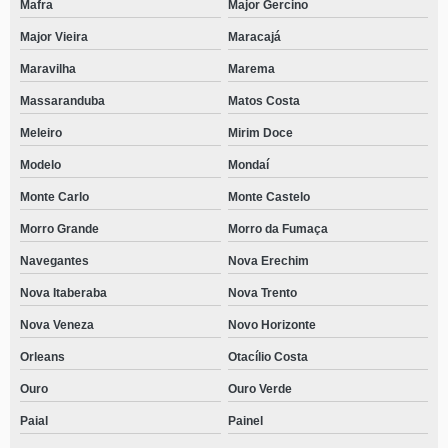
Mafra
Major Gercino
Major Vieira
Maracajá
Maravilha
Marema
Massaranduba
Matos Costa
Meleiro
Mirim Doce
Modelo
Mondaí
Monte Carlo
Monte Castelo
Morro Grande
Morro da Fumaça
Navegantes
Nova Erechim
Nova Itaberaba
Nova Trento
Nova Veneza
Novo Horizonte
Orleans
Otacílio Costa
Ouro
Ouro Verde
Paial
Painel