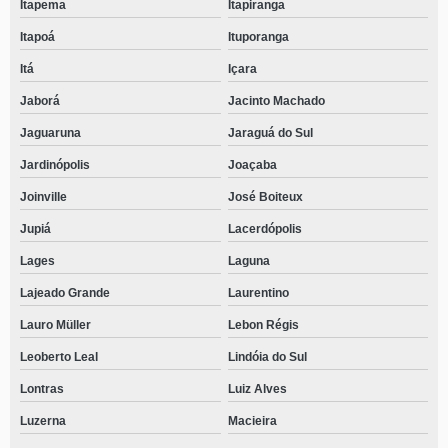
Itapema
Itapiranga
Itapoá
Ituporanga
Itá
Içara
Jaborá
Jacinto Machado
Jaguaruna
Jaraguá do Sul
Jardinópolis
Joaçaba
Joinville
José Boiteux
Jupiá
Lacerdópolis
Lages
Laguna
Lajeado Grande
Laurentino
Lauro Müller
Lebon Régis
Leoberto Leal
Lindóia do Sul
Lontras
Luiz Alves
Luzerna
Macieira