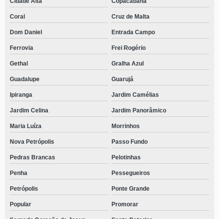
Cidade Alta
Copacabana
Coral
Cruz de Malta
Dom Daniel
Entrada Campo
Ferrovia
Frei Rogério
Gethal
Gralha Azul
Guadalupe
Guarujá
Ipiranga
Jardim Camélias
Jardim Celina
Jardim Panorâmico
Maria Luíza
Morrinhos
Nova Petrópolis
Passo Fundo
Pedras Brancas
Pelotinhas
Penha
Pessegueiros
Petrópolis
Ponte Grande
Popular
Promorar