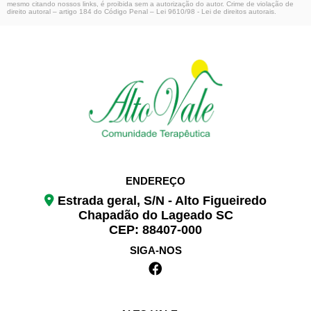
mesmo citando nossos links, é proibida sem a autorização do autor. Crime de violação de
direito autoral – artigo 184 do Código Penal –
Lei 9610/98 - Lei de direitos autorais
.
ENDEREÇO
Estrada geral, S/N - Alto Figueiredo
Chapadão do Lageado SC
CEP: 88407-000
SIGA-NOS