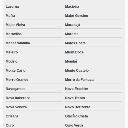
Luzerna
Macieira
Mafra
Major Gercino
Major Vieira
Maracajá
Maravilha
Marema
Massaranduba
Matos Costa
Meleiro
Mirim Doce
Modelo
Mondaí
Monte Carlo
Monte Castelo
Morro Grande
Morro da Fumaça
Navegantes
Nova Erechim
Nova Itaberaba
Nova Trento
Nova Veneza
Novo Horizonte
Orleans
Otacílio Costa
Ouro
Ouro Verde