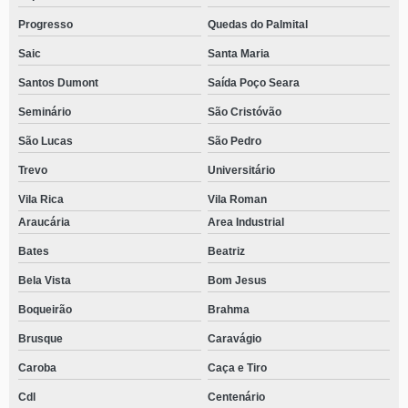
Progresso
Quedas do Palmital
Saic
Santa Maria
Santos Dumont
Saída Poço Seara
Seminário
São Cristóvão
São Lucas
São Pedro
Trevo
Universitário
Vila Rica
Vila Roman
Araucária
Area Industrial
Bates
Beatriz
Bela Vista
Bom Jesus
Boqueirão
Brahma
Brusque
Caravágio
Caroba
Caça e Tiro
Cdl
Centenário