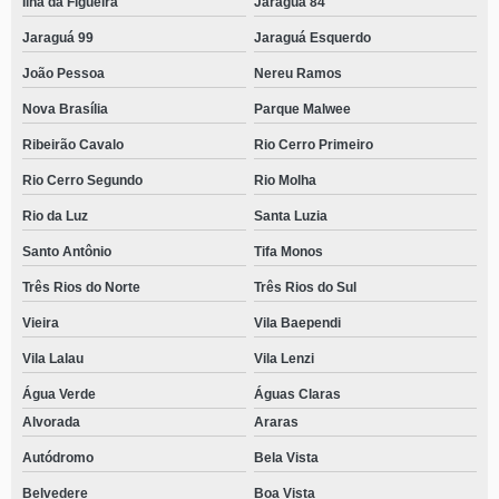
Ilha da Figueira
Jaraguá 84
Jaraguá 99
Jaraguá Esquerdo
João Pessoa
Nereu Ramos
Nova Brasília
Parque Malwee
Ribeirão Cavalo
Rio Cerro Primeiro
Rio Cerro Segundo
Rio Molha
Rio da Luz
Santa Luzia
Santo Antônio
Tifa Monos
Três Rios do Norte
Três Rios do Sul
Vieira
Vila Baependi
Vila Lalau
Vila Lenzi
Água Verde
Águas Claras
Alvorada
Araras
Autódromo
Bela Vista
Belvedere
Boa Vista