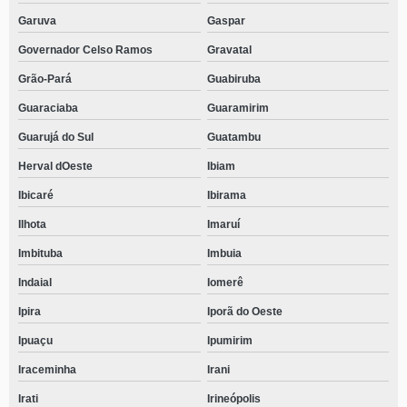
Garuva
Gaspar
Governador Celso Ramos
Gravatal
Grão-Pará
Guabiruba
Guaraciaba
Guaramirim
Guarujá do Sul
Guatambu
Herval dOeste
Ibiam
Ibicaré
Ibirama
Ilhota
Imaruí
Imbituba
Imbuia
Indaial
Iomerê
Ipira
Iporã do Oeste
Ipuaçu
Ipumirim
Iraceminha
Irani
Irati
Irineópolis