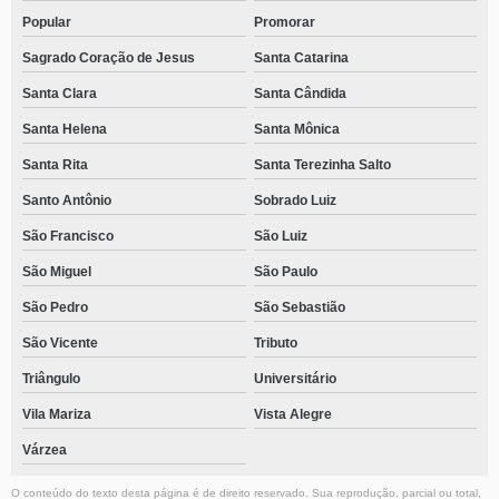
Popular
Promorar
Sagrado Coração de Jesus
Santa Catarina
Santa Clara
Santa Cândida
Santa Helena
Santa Mônica
Santa Rita
Santa Terezinha Salto
Santo Antônio
Sobrado Luiz
São Francisco
São Luiz
São Miguel
São Paulo
São Pedro
São Sebastião
São Vicente
Tributo
Triângulo
Universitário
Vila Mariza
Vista Alegre
Várzea
O conteúdo do texto desta página é de direito reservado. Sua reprodução, parcial ou total,