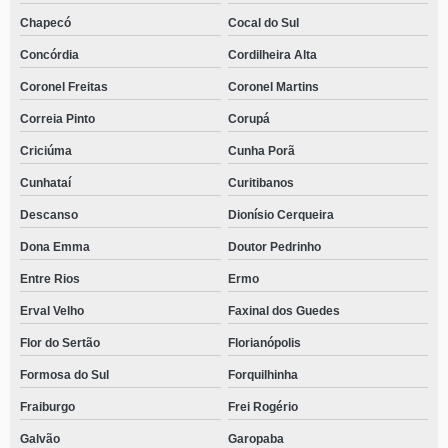
Chapecó
Cocal do Sul
Concórdia
Cordilheira Alta
Coronel Freitas
Coronel Martins
Correia Pinto
Corupá
Criciúma
Cunha Porã
Cunhataí
Curitibanos
Descanso
Dionísio Cerqueira
Dona Emma
Doutor Pedrinho
Entre Rios
Ermo
Erval Velho
Faxinal dos Guedes
Flor do Sertão
Florianópolis
Formosa do Sul
Forquilhinha
Fraiburgo
Frei Rogério
Galvão
Garopaba