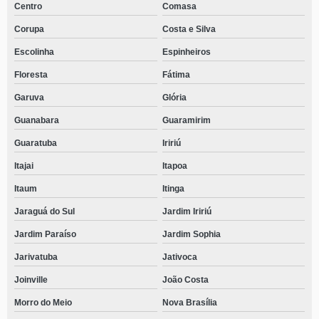
Centro
Comasa
Corupa
Costa e Silva
Escolinha
Espinheiros
Floresta
Fátima
Garuva
Glória
Guanabara
Guaramirim
Guaratuba
Iririú
Itajai
Itapoa
Itaum
Itinga
Jaraguá do Sul
Jardim Iririú
Jardim Paraíso
Jardim Sophia
Jarivatuba
Jativoca
Joinville
João Costa
Morro do Meio
Nova Brasília