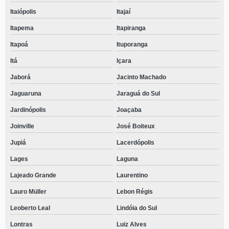
Itaiópolis
Itajaí
Itapema
Itapiranga
Itapoá
Ituporanga
Itá
Içara
Jaborá
Jacinto Machado
Jaguaruna
Jaraguá do Sul
Jardinópolis
Joaçaba
Joinville
José Boiteux
Jupiá
Lacerdópolis
Lages
Laguna
Lajeado Grande
Laurentino
Lauro Müller
Lebon Régis
Leoberto Leal
Lindóia do Sul
Lontras
Luiz Alves