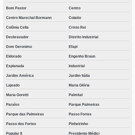
Bom Pastor
Centro
Centro Marechal Bormann
Colatto
Colônia Cella
Cristo Rei
Desbravador
Distrito Industrial
Dom Geronimo
Efapi
Eldorado
Engenho Braun
Esplanada
Industrial
Jardim América
Jardim Itália
Lajeado
Maria Glória
Maria Goretti
Palmital
Paraíso
Parque Palmeiras
Parque das Palmeiras
Passo Fortes
Passo dos Fortes
Pinheirinho
Popular II
Presidente Médici