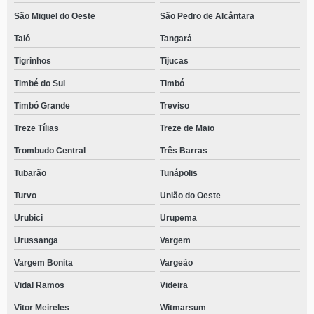
São Miguel do Oeste
São Pedro de Alcântara
Taió
Tangará
Tigrinhos
Tijucas
Timbé do Sul
Timbó
Timbó Grande
Treviso
Treze Tílias
Treze de Maio
Trombudo Central
Três Barras
Tubarão
Tunápolis
Turvo
União do Oeste
Urubici
Urupema
Urussanga
Vargem
Vargem Bonita
Vargeão
Vidal Ramos
Videira
Vitor Meireles
Witmarsum