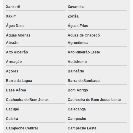
Xanxerê
Xavantina
Xaxim
Zortéa
Água Doce
Águas Frias
Águas Mornas
Águas de Chapecó
Abraão
Agronômica
Alto Ribeirão
Alto Ribeirão Leste
Armação
Autódromo
Açores
Balneário
Barra da Lagoa
Barra do Sambaqui
Base Aérea
Bom Abrigo
Cachoeira do Bom Jesus
Cachoeira do Bom Jesus Leste
Cacupé
Caiacanga
Caieira
Campeche
Campeche Central
Campeche Leste