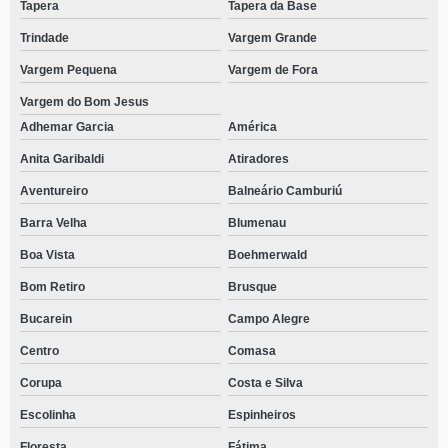
Tapera
Tapera da Base
Trindade
Vargem Grande
Vargem Pequena
Vargem de Fora
Vargem do Bom Jesus
Adhemar Garcia
América
Anita Garibaldi
Atiradores
Aventureiro
Balneário Camburiú
Barra Velha
Blumenau
Boa Vista
Boehmerwald
Bom Retiro
Brusque
Bucarein
Campo Alegre
Centro
Comasa
Corupa
Costa e Silva
Escolinha
Espinheiros
Floresta
Fátima