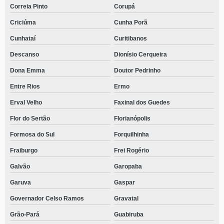
Correia Pinto
Corupá
Criciúma
Cunha Porã
Cunhataí
Curitibanos
Descanso
Dionísio Cerqueira
Dona Emma
Doutor Pedrinho
Entre Rios
Ermo
Erval Velho
Faxinal dos Guedes
Flor do Sertão
Florianópolis
Formosa do Sul
Forquilhinha
Fraiburgo
Frei Rogério
Galvão
Garopaba
Garuva
Gaspar
Governador Celso Ramos
Gravatal
Grão-Pará
Guabiruba