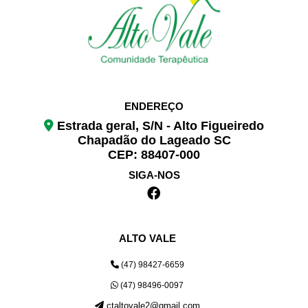
ENDEREÇO
Estrada geral, S/N - Alto Figueiredo
Chapadão do Lageado SC
CEP: 88407-000
SIGA-NOS
ALTO VALE
(47) 98427-6659
(47) 98496-0097
ctaltovale2@gmail.com