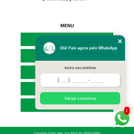
MENU
HOME
Olá! Fale agora pelo WhatsApp
EMPRESA
Insira seu telefone
SERVIÇOS
CONTATO
Iniciar conversa
MAPA DO SITE
1
Copyright © Alto Vale. (Lei 9610 de 19/02/1998)