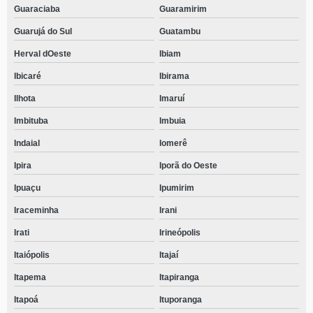
Guaraciaba
Guaramirim
Guarujá do Sul
Guatambu
Herval dOeste
Ibiam
Ibicaré
Ibirama
Ilhota
Imaruí
Imbituba
Imbuia
Indaial
Iomerê
Ipira
Iporã do Oeste
Ipuaçu
Ipumirim
Iraceminha
Irani
Irati
Irineópolis
Itaiópolis
Itajaí
Itapema
Itapiranga
Itapoá
Ituporanga