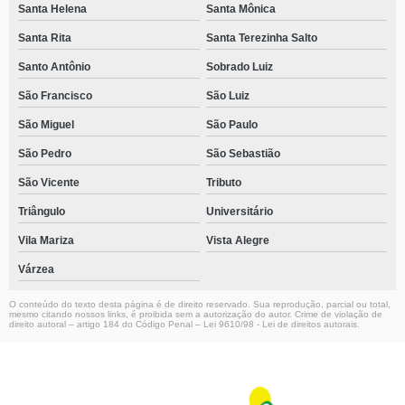
Santa Helena
Santa Mônica
Santa Rita
Santa Terezinha Salto
Santo Antônio
Sobrado Luiz
São Francisco
São Luiz
São Miguel
São Paulo
São Pedro
São Sebastião
São Vicente
Tributo
Triângulo
Universitário
Vila Mariza
Vista Alegre
Várzea
O conteúdo do texto desta página é de direito reservado. Sua reprodução, parcial ou total,
mesmo citando nossos links, é proibida sem a autorização do autor. Crime de violação de
direito autoral – artigo 184 do Código Penal –
Lei 9610/98 - Lei de direitos autorais
.