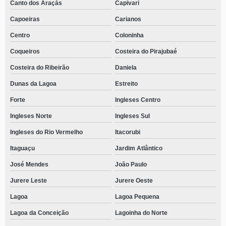
Canto dos Araçás
Capivari
Capoeiras
Carianos
Centro
Coloninha
Coqueiros
Costeira do Pirajubaé
Costeira do Ribeirão
Daniela
Dunas da Lagoa
Estreito
Forte
Ingleses Centro
Ingleses Norte
Ingleses Sul
Ingleses do Rio Vermelho
Itacorubi
Itaguaçu
Jardim Atlântico
José Mendes
João Paulo
Jurere Leste
Jurere Oeste
Lagoa
Lagoa Pequena
Lagoa da Conceição
Lagoinha do Norte