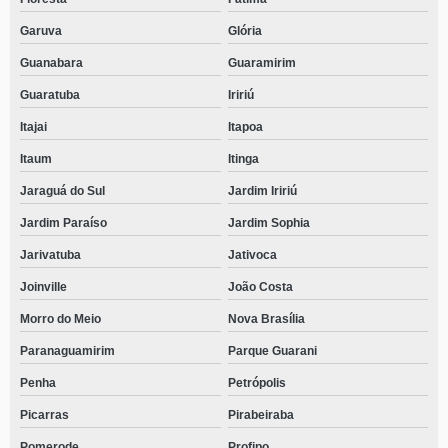
Garuva
Glória
Guanabara
Guaramirim
Guaratuba
Iririú
Itajai
Itapoa
Itaum
Itinga
Jaraguá do Sul
Jardim Iririú
Jardim Paraíso
Jardim Sophia
Jarivatuba
Jativoca
Joinville
João Costa
Morro do Meio
Nova Brasília
Paranaguamirim
Parque Guarani
Penha
Petrópolis
Picarras
Pirabeiraba
Pomerode
Profipo