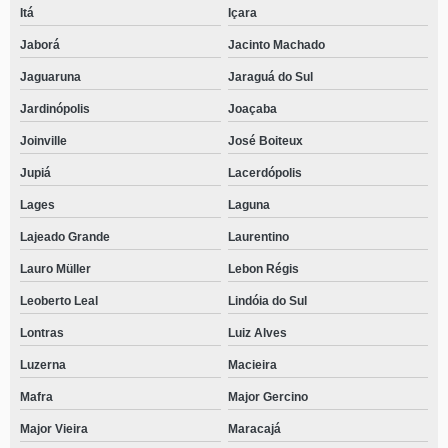
Itá
Içara
Jaborá
Jacinto Machado
Jaguaruna
Jaraguá do Sul
Jardinópolis
Joaçaba
Joinville
José Boiteux
Jupiá
Lacerdópolis
Lages
Laguna
Lajeado Grande
Laurentino
Lauro Müller
Lebon Régis
Leoberto Leal
Lindóia do Sul
Lontras
Luiz Alves
Luzerna
Macieira
Mafra
Major Gercino
Major Vieira
Maracajá