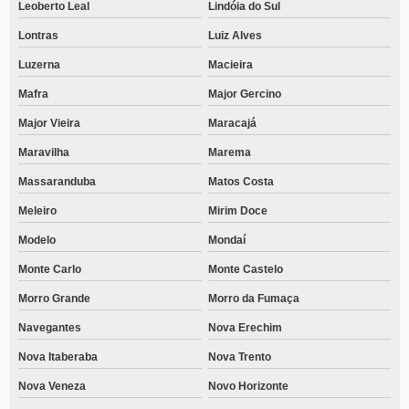
Leoberto Leal
Lindóia do Sul
Lontras
Luiz Alves
Luzerna
Macieira
Mafra
Major Gercino
Major Vieira
Maracajá
Maravilha
Marema
Massaranduba
Matos Costa
Meleiro
Mirim Doce
Modelo
Mondaí
Monte Carlo
Monte Castelo
Morro Grande
Morro da Fumaça
Navegantes
Nova Erechim
Nova Itaberaba
Nova Trento
Nova Veneza
Novo Horizonte