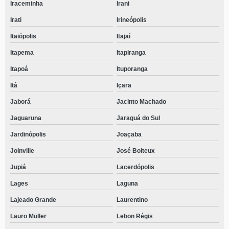
Iraceminha
Irani
Irati
Irineópolis
Itaiópolis
Itajaí
Itapema
Itapiranga
Itapoá
Ituporanga
Itá
Içara
Jaborá
Jacinto Machado
Jaguaruna
Jaraguá do Sul
Jardinópolis
Joaçaba
Joinville
José Boiteux
Jupiá
Lacerdópolis
Lages
Laguna
Lajeado Grande
Laurentino
Lauro Müller
Lebon Régis