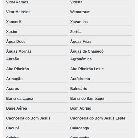
Vidal Ramos
Videira
Vitor Meireles
Witmarsum
Xanxerê
Xavantina
Xaxim
Zortéa
Água Doce
Águas Frias
Águas Mornas
Águas de Chapecó
Abraão
Agronômica
Alto Ribeirão
Alto Ribeirão Leste
Armação
Autódromo
Açores
Balneário
Barra da Lagoa
Barra do Sambaqui
Base Aérea
Bom Abrigo
Cachoeira do Bom Jesus
Cachoeira do Bom Jesus Leste
Cacupé
Caiacanga