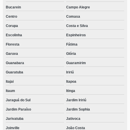
Bucarein
Campo Alegre
Centro
Comasa
Corupa
Costa e Silva
Escolinha
Espinheiros
Floresta
Fátima
Garuva
Glória
Guanabara
Guaramirim
Guaratuba
Iririú
Itajai
Itapoa
Itaum
Itinga
Jaraguá do Sul
Jardim Iririú
Jardim Paraíso
Jardim Sophia
Jarivatuba
Jativoca
Joinville
João Costa