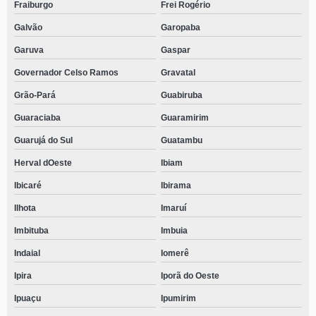
Fraiburgo
Frei Rogério
Galvão
Garopaba
Garuva
Gaspar
Governador Celso Ramos
Gravatal
Grão-Pará
Guabiruba
Guaraciaba
Guaramirim
Guarujá do Sul
Guatambu
Herval dOeste
Ibiam
Ibicaré
Ibirama
Ilhota
Imaruí
Imbituba
Imbuia
Indaial
Iomerê
Ipira
Iporã do Oeste
Ipuaçu
Ipumirim