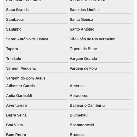
Rio Tavares Central
Rio Tavares do Norte
Saco Grande
Saco dos Limões
Sambaqui
Santa Mônica
Santinho
Santo Antônio
Santo Antônio de Lisboa
São João do Rio Vermelho
Tapera
Tapera da Base
Trindade
Vargem Grande
Vargem Pequena
Vargem de Fora
Vargem do Bom Jesus
Adhemar Garcia
América
Anita Garibaldi
Atiradores
Aventureiro
Balneário Camburiú
Barra Velha
Blumenau
Boa Vista
Boehmerwald
Bom Retiro
Brusque