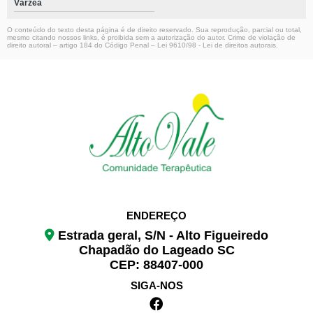
Várzea
O conteúdo do texto desta página é de direito reservado. Sua reprodução, parcial ou total,
mesmo citando nossos links, é proibida sem a autorização do autor. Crime de violação de
direito autoral – artigo 184 do Código Penal –
Lei 9610/98 - Lei de direitos autorais
.
ENDEREÇO
Estrada geral, S/N - Alto Figueiredo
Chapadão do Lageado SC
CEP: 88407-000
SIGA-NOS