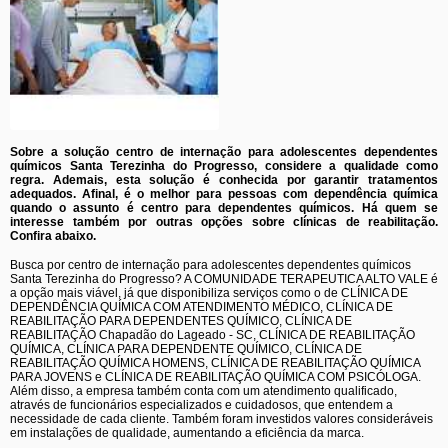
Sobre a solução centro de internação para adolescentes dependentes
químicos Santa Terezinha do Progresso, considere a qualidade como
regra. Ademais, esta solução é conhecida por garantir tratamentos
adequados. Afinal, é o melhor para pessoas com dependência química
quando o assunto é centro para dependentes químicos. Há quem se
interesse também por outras opções sobre clínicas de reabilitação.
Confira abaixo.
Busca por centro de internação para adolescentes dependentes químicos
Santa Terezinha do Progresso? A COMUNIDADE TERAPEUTICA ALTO VALE é
a opção mais viável, já que disponibiliza serviços como o de CLÍNICA DE
DEPENDÊNCIA QUÍMICA COM ATENDIMENTO MÉDICO, CLÍNICA DE
REABILITAÇÃO PARA DEPENDENTES QUÍMICO, CLÍNICA DE
REABILITAÇÃO Chapadão do Lageado - SC, CLÍNICA DE REABILITAÇÃO
QUÍMICA, CLÍNICA PARA DEPENDENTE QUÍMICO, CLÍNICA DE
REABILITAÇÃO QUÍMICA HOMENS, CLÍNICA DE REABILITAÇÃO QUÍMICA
PARA JOVENS e CLÍNICA DE REABILITAÇÃO QUÍMICA COM PSICÓLOGA.
Além disso, a empresa também conta com um atendimento qualificado,
através de funcionários especializados e cuidadosos, que entendem a
necessidade de cada cliente. Também foram investidos valores consideráveis
em instalações de qualidade, aumentando a eficiência da marca.