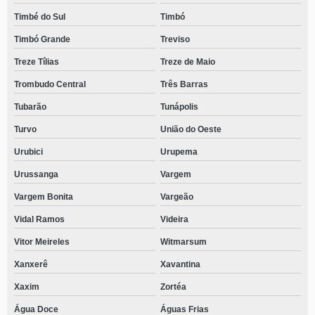
Timbé do Sul
Timbó
Timbó Grande
Treviso
Treze Tílias
Treze de Maio
Trombudo Central
Três Barras
Tubarão
Tunápolis
Turvo
União do Oeste
Urubici
Urupema
Urussanga
Vargem
Vargem Bonita
Vargeão
Vidal Ramos
Videira
Vitor Meireles
Witmarsum
Xanxerê
Xavantina
Xaxim
Zortéa
Água Doce
Águas Frias