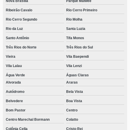
Nova Brasília
Parque Malwee
Ribeirão Cavalo
Rio Cerro Primeiro
Rio Cerro Segundo
Rio Molha
Rio da Luz
Santa Luzia
Santo Antônio
Tifa Monos
Três Rios do Norte
Três Rios do Sul
Vieira
Vila Baependi
Vila Lalau
Vila Lenzi
Água Verde
Águas Claras
Alvorada
Araras
Autódromo
Bela Vista
Belvedere
Boa Vista
Bom Pastor
Centro
Centro Marechal Bormann
Colatto
Colônia Cella
Cristo Rei