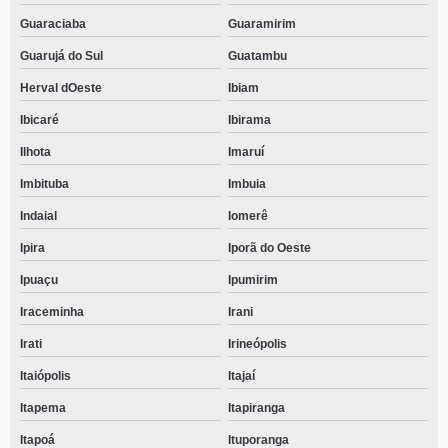
Guaraciaba
Guaramirim
Guarujá do Sul
Guatambu
Herval dOeste
Ibiam
Ibicaré
Ibirama
Ilhota
Imaruí
Imbituba
Imbuia
Indaial
Iomerê
Ipira
Iporã do Oeste
Ipuaçu
Ipumirim
Iraceminha
Irani
Irati
Irineópolis
Itaiópolis
Itajaí
Itapema
Itapiranga
Itapoá
Ituporanga