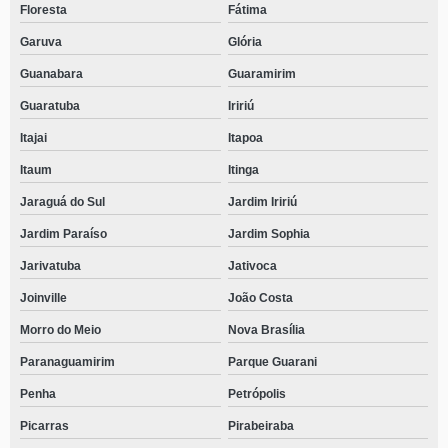
Floresta
Fátima
Garuva
Glória
Guanabara
Guaramirim
Guaratuba
Iririú
Itajai
Itapoa
Itaum
Itinga
Jaraguá do Sul
Jardim Iririú
Jardim Paraíso
Jardim Sophia
Jarivatuba
Jativoca
Joinville
João Costa
Morro do Meio
Nova Brasília
Paranaguamirim
Parque Guarani
Penha
Petrópolis
Picarras
Pirabeiraba