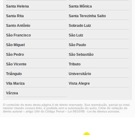
Santa Helena
Santa Mônica
Santa Rita
Santa Terezinha Salto
Santo Antônio
Sobrado Luiz
São Francisco
São Luiz
São Miguel
São Paulo
São Pedro
São Sebastião
São Vicente
Tributo
Triângulo
Universitário
Vila Mariza
Vista Alegre
Várzea
O conteúdo do texto desta página é de direito reservado. Sua reprodução, parcial ou total,
mesmo citando nossos links, é proibida sem a autorização do autor. Crime de violação de
direito autoral – artigo 184 do Código Penal –
Lei 9610/98 - Lei de direitos autorais
.