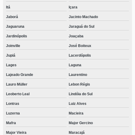
Itá
Içara
Jaborá
Jacinto Machado
Jaguaruna
Jaraguá do Sul
Jardinópolis
Joaçaba
Joinville
José Boiteux
Jupiá
Lacerdópolis
Lages
Laguna
Lajeado Grande
Laurentino
Lauro Müller
Lebon Régis
Leoberto Leal
Lindóia do Sul
Lontras
Luiz Alves
Luzerna
Macieira
Mafra
Major Gercino
Major Vieira
Maracajá