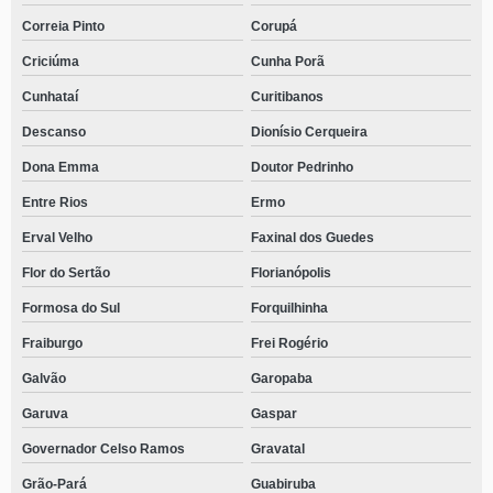
Correia Pinto
Corupá
Criciúma
Cunha Porã
Cunhataí
Curitibanos
Descanso
Dionísio Cerqueira
Dona Emma
Doutor Pedrinho
Entre Rios
Ermo
Erval Velho
Faxinal dos Guedes
Flor do Sertão
Florianópolis
Formosa do Sul
Forquilhinha
Fraiburgo
Frei Rogério
Galvão
Garopaba
Garuva
Gaspar
Governador Celso Ramos
Gravatal
Grão-Pará
Guabiruba