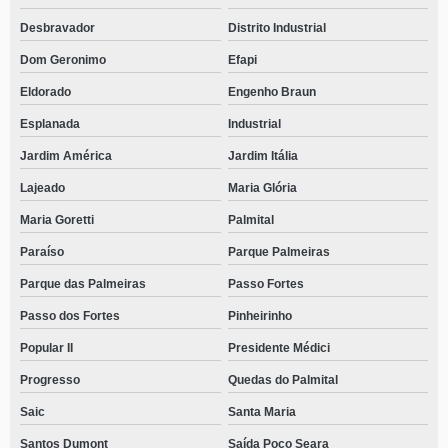
Desbravador
Distrito Industrial
Dom Geronimo
Efapi
Eldorado
Engenho Braun
Esplanada
Industrial
Jardim América
Jardim Itália
Lajeado
Maria Glória
Maria Goretti
Palmital
Paraíso
Parque Palmeiras
Parque das Palmeiras
Passo Fortes
Passo dos Fortes
Pinheirinho
Popular II
Presidente Médici
Progresso
Quedas do Palmital
Saic
Santa Maria
Santos Dumont
Saída Poço Seara