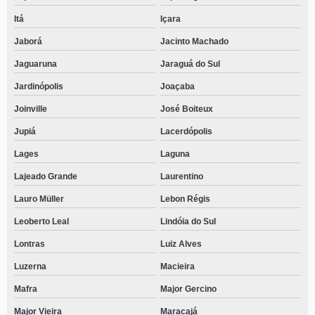
Itá
Içara
Jaborá
Jacinto Machado
Jaguaruna
Jaraguá do Sul
Jardinópolis
Joaçaba
Joinville
José Boiteux
Jupiá
Lacerdópolis
Lages
Laguna
Lajeado Grande
Laurentino
Lauro Müller
Lebon Régis
Leoberto Leal
Lindóia do Sul
Lontras
Luiz Alves
Luzerna
Macieira
Mafra
Major Gercino
Major Vieira
Maracajá