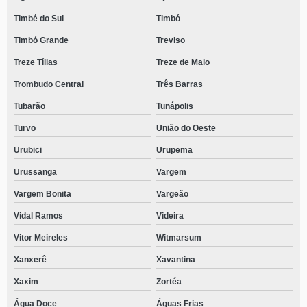
Timbé do Sul
Timbó
Timbó Grande
Treviso
Treze Tílias
Treze de Maio
Trombudo Central
Três Barras
Tubarão
Tunápolis
Turvo
União do Oeste
Urubici
Urupema
Urussanga
Vargem
Vargem Bonita
Vargeão
Vidal Ramos
Videira
Vitor Meireles
Witmarsum
Xanxerê
Xavantina
Xaxim
Zortéa
Água Doce
Águas Frias