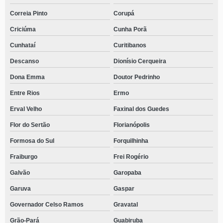
Correia Pinto
Corupá
Criciúma
Cunha Porã
Cunhataí
Curitibanos
Descanso
Dionísio Cerqueira
Dona Emma
Doutor Pedrinho
Entre Rios
Ermo
Erval Velho
Faxinal dos Guedes
Flor do Sertão
Florianópolis
Formosa do Sul
Forquilhinha
Fraiburgo
Frei Rogério
Galvão
Garopaba
Garuva
Gaspar
Governador Celso Ramos
Gravatal
Grão-Pará
Guabiruba