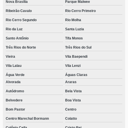
Nova Brasília
Parque Malwee
Ribeirão Cavalo
Rio Cerro Primeiro
Rio Cerro Segundo
Rio Molha
Rio da Luz
Santa Luzia
Santo Antônio
Tifa Monos
Três Rios do Norte
Três Rios do Sul
Vieira
Vila Baependi
Vila Lalau
Vila Lenzi
Água Verde
Águas Claras
Alvorada
Araras
Autódromo
Bela Vista
Belvedere
Boa Vista
Bom Pastor
Centro
Centro Marechal Bormann
Colatto
Colônia Cella
Cristo Rei