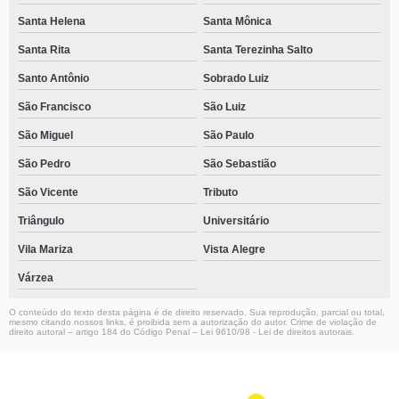
Santa Helena
Santa Mônica
Santa Rita
Santa Terezinha Salto
Santo Antônio
Sobrado Luiz
São Francisco
São Luiz
São Miguel
São Paulo
São Pedro
São Sebastião
São Vicente
Tributo
Triângulo
Universitário
Vila Mariza
Vista Alegre
Várzea
O conteúdo do texto desta página é de direito reservado. Sua reprodução, parcial ou total,
mesmo citando nossos links, é proibida sem a autorização do autor. Crime de violação de
direito autoral – artigo 184 do Código Penal –
Lei 9610/98 - Lei de direitos autorais
.