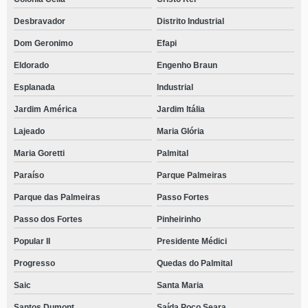
Desbravador
Distrito Industrial
Dom Geronimo
Efapi
Eldorado
Engenho Braun
Esplanada
Industrial
Jardim América
Jardim Itália
Lajeado
Maria Glória
Maria Goretti
Palmital
Paraíso
Parque Palmeiras
Parque das Palmeiras
Passo Fortes
Passo dos Fortes
Pinheirinho
Popular II
Presidente Médici
Progresso
Quedas do Palmital
Saic
Santa Maria
Santos Dumont
Saída Poço Seara