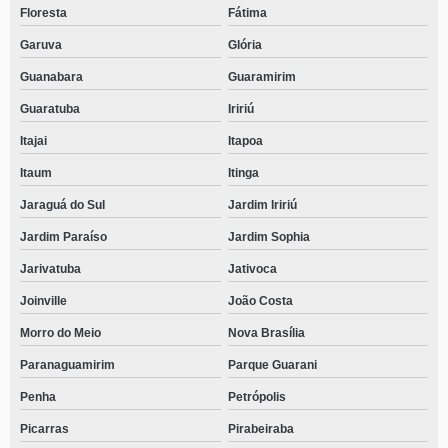
Floresta
Fátima
Garuva
Glória
Guanabara
Guaramirim
Guaratuba
Iririú
Itajai
Itapoa
Itaum
Itinga
Jaraguá do Sul
Jardim Iririú
Jardim Paraíso
Jardim Sophia
Jarivatuba
Jativoca
Joinville
João Costa
Morro do Meio
Nova Brasília
Paranaguamirim
Parque Guarani
Penha
Petrópolis
Picarras
Pirabeiraba