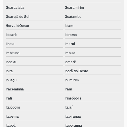
Guaraciaba
Guaramirim
Guarujá do Sul
Guatambu
Herval dOeste
Ibiam
Ibicaré
Ibirama
Ilhota
Imaruí
Imbituba
Imbuia
Indaial
Iomerê
Ipira
Iporã do Oeste
Ipuaçu
Ipumirim
Iraceminha
Irani
Irati
Irineópolis
Itaiópolis
Itajaí
Itapema
Itapiranga
Itapoá
Ituporanga