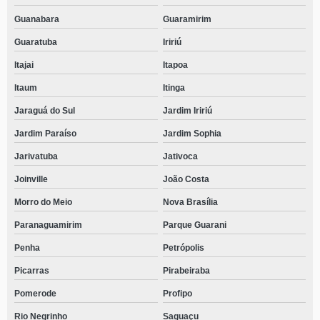
Guanabara
Guaramirim
Guaratuba
Iririú
Itajai
Itapoa
Itaum
Itinga
Jaraguá do Sul
Jardim Iririú
Jardim Paraíso
Jardim Sophia
Jarivatuba
Jativoca
Joinville
João Costa
Morro do Meio
Nova Brasília
Paranaguamirim
Parque Guarani
Penha
Petrópolis
Picarras
Pirabeiraba
Pomerode
Profipo
Rio Negrinho
Saguaçu