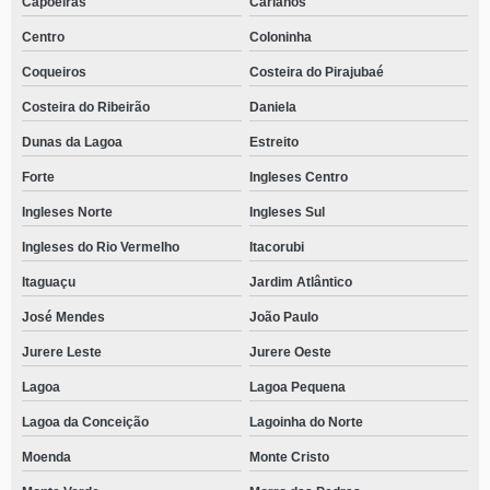
Capoeiras
Carianos
Centro
Coloninha
Coqueiros
Costeira do Pirajubaé
Costeira do Ribeirão
Daniela
Dunas da Lagoa
Estreito
Forte
Ingleses Centro
Ingleses Norte
Ingleses Sul
Ingleses do Rio Vermelho
Itacorubi
Itaguaçu
Jardim Atlântico
José Mendes
João Paulo
Jurere Leste
Jurere Oeste
Lagoa
Lagoa Pequena
Lagoa da Conceição
Lagoinha do Norte
Moenda
Monte Cristo