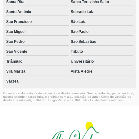
Santa Rita
Santa Terezinha Salto
Santo Antônio
Sobrado Luiz
São Francisco
São Luiz
São Miguel
São Paulo
São Pedro
São Sebastião
São Vicente
Tributo
Triângulo
Universitário
Vila Mariza
Vista Alegre
Várzea
O conteúdo do texto desta página é de direito reservado. Sua reprodução, parcial ou total,
mesmo citando nossos links, é proibida sem a autorização do autor. Crime de violação de
direito autoral – artigo 184 do Código Penal –
Lei 9610/98 - Lei de direitos autorais
.