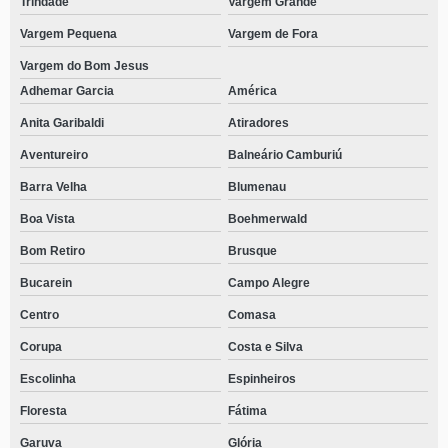
Trindade
Vargem Grande
Vargem Pequena
Vargem de Fora
Vargem do Bom Jesus
Adhemar Garcia
América
Anita Garibaldi
Atiradores
Aventureiro
Balneário Camburiú
Barra Velha
Blumenau
Boa Vista
Boehmerwald
Bom Retiro
Brusque
Bucarein
Campo Alegre
Centro
Comasa
Corupa
Costa e Silva
Escolinha
Espinheiros
Floresta
Fátima
Garuva
Glória