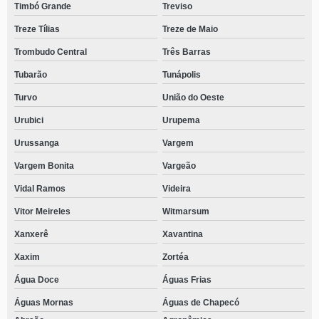
Timbó Grande
Treviso
Treze Tílias
Treze de Maio
Trombudo Central
Três Barras
Tubarão
Tunápolis
Turvo
União do Oeste
Urubici
Urupema
Urussanga
Vargem
Vargem Bonita
Vargeão
Vidal Ramos
Videira
Vitor Meireles
Witmarsum
Xanxerê
Xavantina
Xaxim
Zortéa
Água Doce
Águas Frias
Águas Mornas
Águas de Chapecó