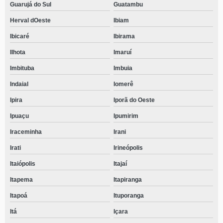
Guarujá do Sul
Guatambu
Herval dOeste
Ibiam
Ibicaré
Ibirama
Ilhota
Imaruí
Imbituba
Imbuia
Indaial
Iomerê
Ipira
Iporã do Oeste
Ipuaçu
Ipumirim
Iraceminha
Irani
Irati
Irineópolis
Itaiópolis
Itajaí
Itapema
Itapiranga
Itapoá
Ituporanga
Itá
Içara