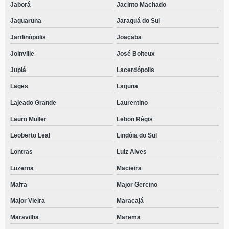
Jaborá
Jacinto Machado
Jaguaruna
Jaraguá do Sul
Jardinópolis
Joaçaba
Joinville
José Boiteux
Jupiá
Lacerdópolis
Lages
Laguna
Lajeado Grande
Laurentino
Lauro Müller
Lebon Régis
Leoberto Leal
Lindóia do Sul
Lontras
Luiz Alves
Luzerna
Macieira
Mafra
Major Gercino
Major Vieira
Maracajá
Maravilha
Marema