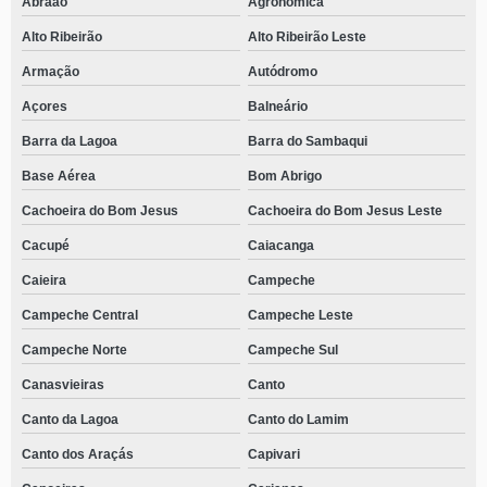
Abraão
Agronômica
Alto Ribeirão
Alto Ribeirão Leste
Armação
Autódromo
Açores
Balneário
Barra da Lagoa
Barra do Sambaqui
Base Aérea
Bom Abrigo
Cachoeira do Bom Jesus
Cachoeira do Bom Jesus Leste
Cacupé
Caiacanga
Caieira
Campeche
Campeche Central
Campeche Leste
Campeche Norte
Campeche Sul
Canasvieiras
Canto
Canto da Lagoa
Canto do Lamim
Canto dos Araçás
Capivari