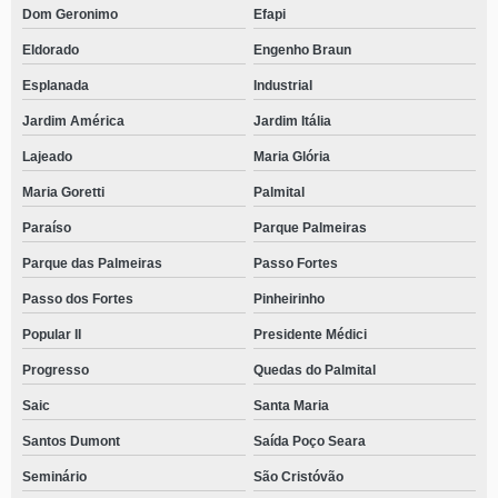
Dom Geronimo
Efapi
Eldorado
Engenho Braun
Esplanada
Industrial
Jardim América
Jardim Itália
Lajeado
Maria Glória
Maria Goretti
Palmital
Paraíso
Parque Palmeiras
Parque das Palmeiras
Passo Fortes
Passo dos Fortes
Pinheirinho
Popular II
Presidente Médici
Progresso
Quedas do Palmital
Saic
Santa Maria
Santos Dumont
Saída Poço Seara
Seminário
São Cristóvão