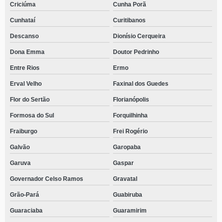
Criciúma
Cunha Porã
Cunhataí
Curitibanos
Descanso
Dionísio Cerqueira
Dona Emma
Doutor Pedrinho
Entre Rios
Ermo
Erval Velho
Faxinal dos Guedes
Flor do Sertão
Florianópolis
Formosa do Sul
Forquilhinha
Fraiburgo
Frei Rogério
Galvão
Garopaba
Garuva
Gaspar
Governador Celso Ramos
Gravatal
Grão-Pará
Guabiruba
Guaraciaba
Guaramirim