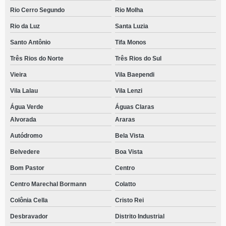
Rio Cerro Segundo
Rio Molha
Rio da Luz
Santa Luzia
Santo Antônio
Tifa Monos
Três Rios do Norte
Três Rios do Sul
Vieira
Vila Baependi
Vila Lalau
Vila Lenzi
Água Verde
Águas Claras
Alvorada
Araras
Autódromo
Bela Vista
Belvedere
Boa Vista
Bom Pastor
Centro
Centro Marechal Bormann
Colatto
Colônia Cella
Cristo Rei
Desbravador
Distrito Industrial