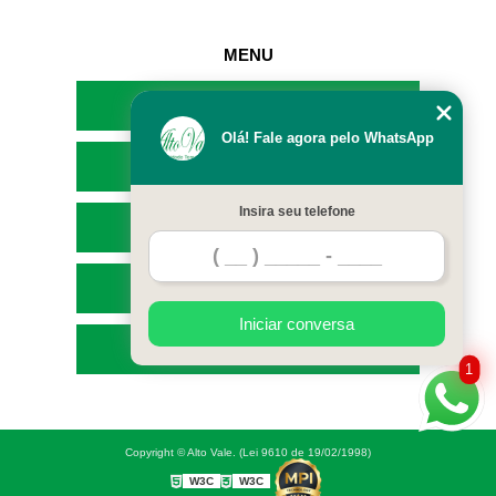
MENU
HOME
Olá! Fale agora pelo WhatsApp
EMPRESA
Insira seu telefone
SERVIÇOS
CONTATO
Iniciar conversa
MAPA DO SITE
1
Copyright © Alto Vale. (Lei 9610 de 19/02/1998)
W3C
W3C