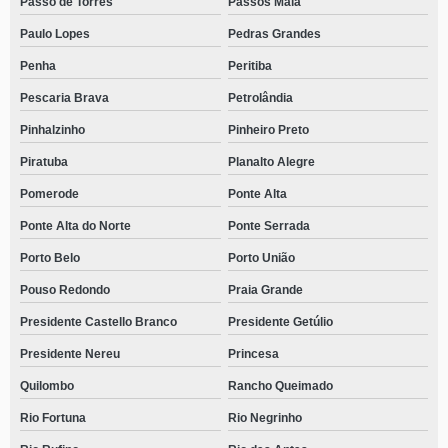
Passo de Torres
Passos Maia
Paulo Lopes
Pedras Grandes
Penha
Peritiba
Pescaria Brava
Petrolândia
Pinhalzinho
Pinheiro Preto
Piratuba
Planalto Alegre
Pomerode
Ponte Alta
Ponte Alta do Norte
Ponte Serrada
Porto Belo
Porto União
Pouso Redondo
Praia Grande
Presidente Castello Branco
Presidente Getúlio
Presidente Nereu
Princesa
Quilombo
Rancho Queimado
Rio Fortuna
Rio Negrinho