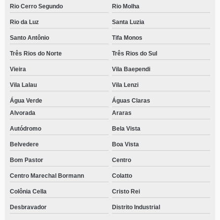
Rio Cerro Segundo
Rio Molha
Rio da Luz
Santa Luzia
Santo Antônio
Tifa Monos
Três Rios do Norte
Três Rios do Sul
Vieira
Vila Baependi
Vila Lalau
Vila Lenzi
Água Verde
Águas Claras
Alvorada
Araras
Autódromo
Bela Vista
Belvedere
Boa Vista
Bom Pastor
Centro
Centro Marechal Bormann
Colatto
Colônia Cella
Cristo Rei
Desbravador
Distrito Industrial