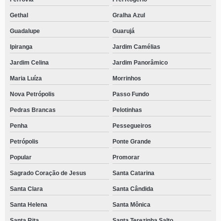
Gethal
Gralha Azul
Guadalupe
Guarujá
Ipiranga
Jardim Camélias
Jardim Celina
Jardim Panorâmico
Maria Luíza
Morrinhos
Nova Petrópolis
Passo Fundo
Pedras Brancas
Pelotinhas
Penha
Pessegueiros
Petrópolis
Ponte Grande
Popular
Promorar
Sagrado Coração de Jesus
Santa Catarina
Santa Clara
Santa Cândida
Santa Helena
Santa Mônica
Santa Rita
Santa Terezinha Salto