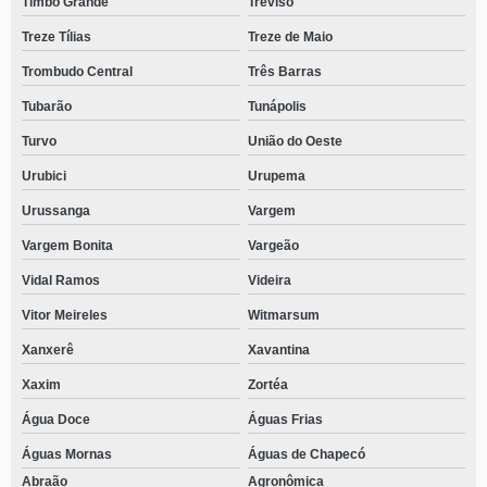
Timbó Grande
Treviso
Treze Tílias
Treze de Maio
Trombudo Central
Três Barras
Tubarão
Tunápolis
Turvo
União do Oeste
Urubici
Urupema
Urussanga
Vargem
Vargem Bonita
Vargeão
Vidal Ramos
Videira
Vitor Meireles
Witmarsum
Xanxerê
Xavantina
Xaxim
Zortéa
Água Doce
Águas Frias
Águas Mornas
Águas de Chapecó
Abraão
Agronômica