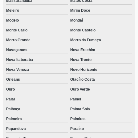
Massaranduba
Matos Costa
Meleiro
Mirim Doce
Modelo
Mondaí
Monte Carlo
Monte Castelo
Morro Grande
Morro da Fumaça
Navegantes
Nova Erechim
Nova Itaberaba
Nova Trento
Nova Veneza
Novo Horizonte
Orleans
Otacílio Costa
Ouro
Ouro Verde
Paial
Painel
Palhoça
Palma Sola
Palmeira
Palmitos
Papanduva
Paraíso