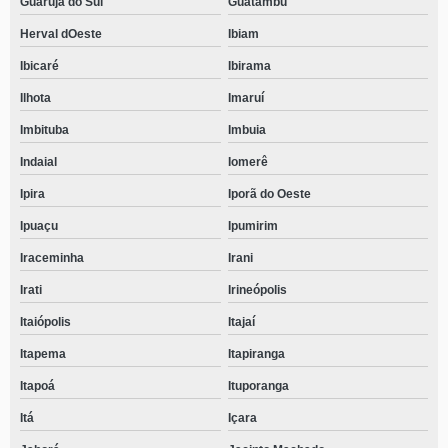
Guarujá do Sul
Guatambu
Herval dOeste
Ibiam
Ibicaré
Ibirama
Ilhota
Imaruí
Imbituba
Imbuia
Indaial
Iomerê
Ipira
Iporã do Oeste
Ipuaçu
Ipumirim
Iraceminha
Irani
Irati
Irineópolis
Itaiópolis
Itajaí
Itapema
Itapiranga
Itapoá
Ituporanga
Itá
Içara