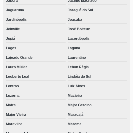
Jaborá
Jacinto Machado
Jaguaruna
Jaraguá do Sul
Jardinópolis
Joaçaba
Joinville
José Boiteux
Jupiá
Lacerdópolis
Lages
Laguna
Lajeado Grande
Laurentino
Lauro Müller
Lebon Régis
Leoberto Leal
Lindóia do Sul
Lontras
Luiz Alves
Luzerna
Macieira
Mafra
Major Gercino
Major Vieira
Maracajá
Maravilha
Marema