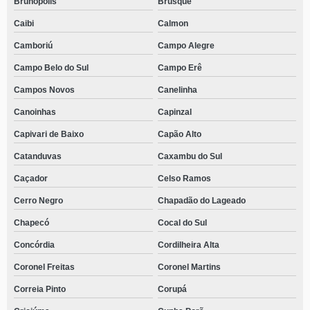
Brunópolis
Brusque
Caibi
Calmon
Camboriú
Campo Alegre
Campo Belo do Sul
Campo Erê
Campos Novos
Canelinha
Canoinhas
Capinzal
Capivari de Baixo
Capão Alto
Catanduvas
Caxambu do Sul
Caçador
Celso Ramos
Cerro Negro
Chapadão do Lageado
Chapecó
Cocal do Sul
Concórdia
Cordilheira Alta
Coronel Freitas
Coronel Martins
Correia Pinto
Corupá