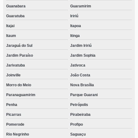
Guanabara
Guaramirim
Guaratuba
Iririú
Itajai
Itapoa
Itaum
Itinga
Jaraguá do Sul
Jardim Iririú
Jardim Paraíso
Jardim Sophia
Jarivatuba
Jativoca
Joinville
João Costa
Morro do Meio
Nova Brasília
Paranaguamirim
Parque Guarani
Penha
Petrópolis
Picarras
Pirabeiraba
Pomerode
Profipo
Rio Negrinho
Saguaçu