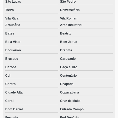
São Lucas
São Pedro
Trevo
Universitário
Vila Rica
Vila Roman
Araucária
Area Industrial
Bates
Beatriz
Bela Vista
Bom Jesus
Boqueirão
Brahma
Brusque
Caravágio
Caroba
Caça e Tiro
Cdl
Centenário
Centro
Chapada
Cidade Alta
Copacabana
Coral
Cruz de Malta
Dom Daniel
Entrada Campo
Ferrovia
Frei Rogério