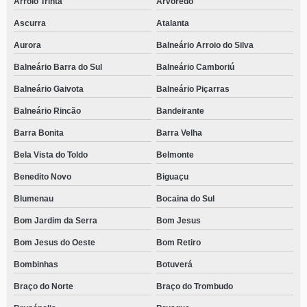
Arroio Trinta
Arvoredo
Ascurra
Atalanta
Aurora
Balneário Arroio do Silva
Balneário Barra do Sul
Balneário Camboriú
Balneário Gaivota
Balneário Piçarras
Balneário Rincão
Bandeirante
Barra Bonita
Barra Velha
Bela Vista do Toldo
Belmonte
Benedito Novo
Biguaçu
Blumenau
Bocaina do Sul
Bom Jardim da Serra
Bom Jesus
Bom Jesus do Oeste
Bom Retiro
Bombinhas
Botuverá
Braço do Norte
Braço do Trombudo