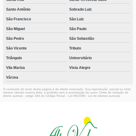
Santo Antônio
Sobrado Luiz
São Francisco
São Luiz
São Miguel
São Paulo
São Pedro
São Sebastião
São Vicente
Tributo
Triângulo
Universitário
Vila Mariza
Vista Alegre
Várzea
O conteúdo do texto desta página é de direito reservado. Sua reprodução, parcial ou total,
mesmo citando nossos links, é proibida sem a autorização do autor. Crime de violação de
direito autoral – artigo 184 do Código Penal –
Lei 9610/98 - Lei de direitos autorais
.