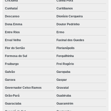
Criciúma
Cunha Porã
Cunhataí
Curitibanos
Descanso
Dionísio Cerqueira
Dona Emma
Doutor Pedrinho
Entre Rios
Ermo
Erval Velho
Faxinal dos Guedes
Flor do Sertão
Florianópolis
Formosa do Sul
Forquilhinha
Fraiburgo
Frei Rogério
Galvão
Garopaba
Garuva
Gaspar
Governador Celso Ramos
Gravatal
Grão-Pará
Guabiruba
Guaraciaba
Guaramirim