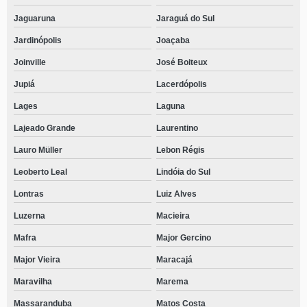
Jaguaruna
Jaraguá do Sul
Jardinópolis
Joaçaba
Joinville
José Boiteux
Jupiá
Lacerdópolis
Lages
Laguna
Lajeado Grande
Laurentino
Lauro Müller
Lebon Régis
Leoberto Leal
Lindóia do Sul
Lontras
Luiz Alves
Luzerna
Macieira
Mafra
Major Gercino
Major Vieira
Maracajá
Maravilha
Marema
Massaranduba
Matos Costa