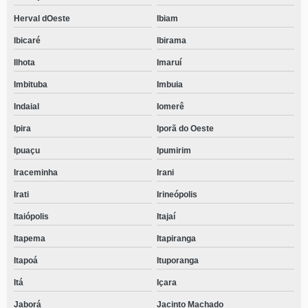
Herval dOeste
Ibiam
Ibicaré
Ibirama
Ilhota
Imaruí
Imbituba
Imbuia
Indaial
Iomerê
Ipira
Iporã do Oeste
Ipuaçu
Ipumirim
Iraceminha
Irani
Irati
Irineópolis
Itaiópolis
Itajaí
Itapema
Itapiranga
Itapoá
Ituporanga
Itá
Içara
Jaborá
Jacinto Machado