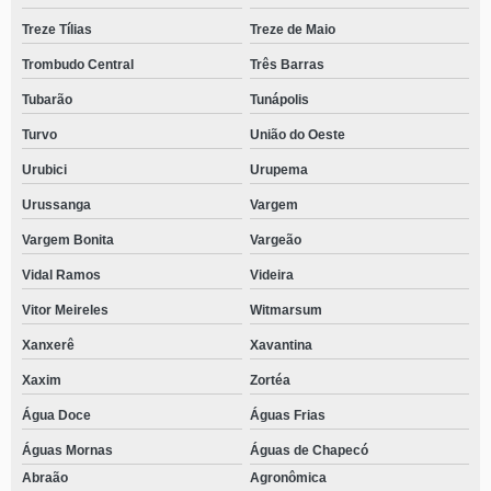
Treze Tílias
Treze de Maio
Trombudo Central
Três Barras
Tubarão
Tunápolis
Turvo
União do Oeste
Urubici
Urupema
Urussanga
Vargem
Vargem Bonita
Vargeão
Vidal Ramos
Videira
Vitor Meireles
Witmarsum
Xanxerê
Xavantina
Xaxim
Zortéa
Água Doce
Águas Frias
Águas Mornas
Águas de Chapecó
Abraão
Agronômica