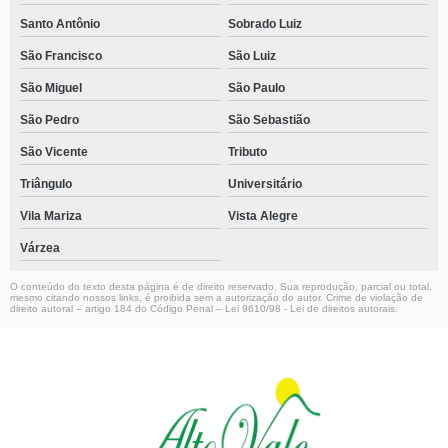
Santo Antônio
Sobrado Luiz
São Francisco
São Luiz
São Miguel
São Paulo
São Pedro
São Sebastião
São Vicente
Tributo
Triângulo
Universitário
Vila Mariza
Vista Alegre
Várzea
O conteúdo do texto desta página é de direito reservado. Sua reprodução, parcial ou total,
mesmo citando nossos links, é proibida sem a autorização do autor. Crime de violação de
direito autoral – artigo 184 do Código Penal –
Lei 9610/98 - Lei de direitos autorais
.