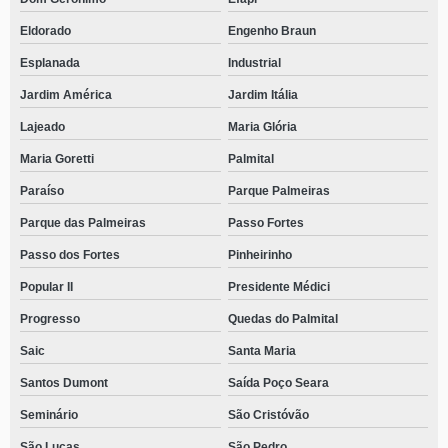
Eldorado
Engenho Braun
Esplanada
Industrial
Jardim América
Jardim Itália
Lajeado
Maria Glória
Maria Goretti
Palmital
Paraíso
Parque Palmeiras
Parque das Palmeiras
Passo Fortes
Passo dos Fortes
Pinheirinho
Popular II
Presidente Médici
Progresso
Quedas do Palmital
Saic
Santa Maria
Santos Dumont
Saída Poço Seara
Seminário
São Cristóvão
São Lucas
São Pedro