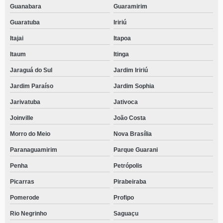
Guanabara
Guaramirim
Guaratuba
Iririú
Itajai
Itapoa
Itaum
Itinga
Jaraguá do Sul
Jardim Iririú
Jardim Paraíso
Jardim Sophia
Jarivatuba
Jativoca
Joinville
João Costa
Morro do Meio
Nova Brasília
Paranaguamirim
Parque Guarani
Penha
Petrópolis
Picarras
Pirabeiraba
Pomerode
Profipo
Rio Negrinho
Saguaçu