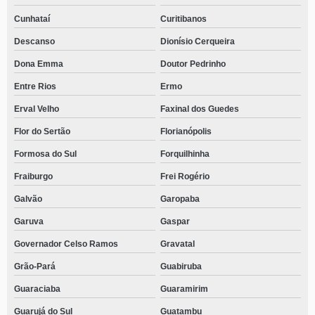
Cunhataí
Curitibanos
Descanso
Dionísio Cerqueira
Dona Emma
Doutor Pedrinho
Entre Rios
Ermo
Erval Velho
Faxinal dos Guedes
Flor do Sertão
Florianópolis
Formosa do Sul
Forquilhinha
Fraiburgo
Frei Rogério
Galvão
Garopaba
Garuva
Gaspar
Governador Celso Ramos
Gravatal
Grão-Pará
Guabiruba
Guaraciaba
Guaramirim
Guarujá do Sul
Guatambu