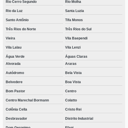
Rio Cerro Segundo
Rio Molha
Rio da Luz
Santa Luzia
Santo Antônio
Tifa Monos
Três Rios do Norte
Três Rios do Sul
Vieira
Vila Baependi
Vila Lalau
Vila Lenzi
Água Verde
Águas Claras
Alvorada
Araras
Autódromo
Bela Vista
Belvedere
Boa Vista
Bom Pastor
Centro
Centro Marechal Bormann
Colatto
Colônia Cella
Cristo Rei
Desbravador
Distrito Industrial
Dom Geronimo
Efapi