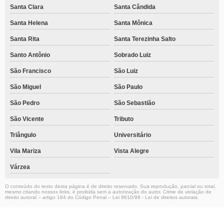
Santa Clara
Santa Cândida
Santa Helena
Santa Mônica
Santa Rita
Santa Terezinha Salto
Santo Antônio
Sobrado Luiz
São Francisco
São Luiz
São Miguel
São Paulo
São Pedro
São Sebastião
São Vicente
Tributo
Triângulo
Universitário
Vila Mariza
Vista Alegre
Várzea
O conteúdo do texto desta página é de direito reservado. Sua reprodução, parcial ou total,
mesmo citando nossos links, é proibida sem a autorização do autor. Crime de violação de
direito autoral – artigo 184 do Código Penal –
Lei 9610/98 - Lei de direitos autorais
.