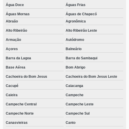
Água Doce
Águas Frias
Águas Mornas
Águas de Chapecó
Abraão
Agronômica
Alto Ribeirão
Alto Ribeirão Leste
Armação
Autódromo
Açores
Balneário
Barra da Lagoa
Barra do Sambaqui
Base Aérea
Bom Abrigo
Cachoeira do Bom Jesus
Cachoeira do Bom Jesus Leste
Cacupé
Caiacanga
Caieira
Campeche
Campeche Central
Campeche Leste
Campeche Norte
Campeche Sul
Canasvieiras
Canto