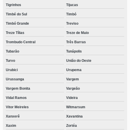
Tigrinhos
Tijucas
Timbé do Sul
Timbó
Timbó Grande
Treviso
Treze Tílias
Treze de Maio
Trombudo Central
Três Barras
Tubarão
Tunápolis
Turvo
União do Oeste
Urubici
Urupema
Urussanga
Vargem
Vargem Bonita
Vargeão
Vidal Ramos
Videira
Vitor Meireles
Witmarsum
Xanxerê
Xavantina
Xaxim
Zortéa