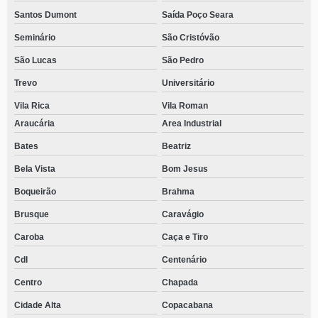
Santos Dumont
Saída Poço Seara
Seminário
São Cristóvão
São Lucas
São Pedro
Trevo
Universitário
Vila Rica
Vila Roman
Araucária
Area Industrial
Bates
Beatriz
Bela Vista
Bom Jesus
Boqueirão
Brahma
Brusque
Caravágio
Caroba
Caça e Tiro
Cdl
Centenário
Centro
Chapada
Cidade Alta
Copacabana