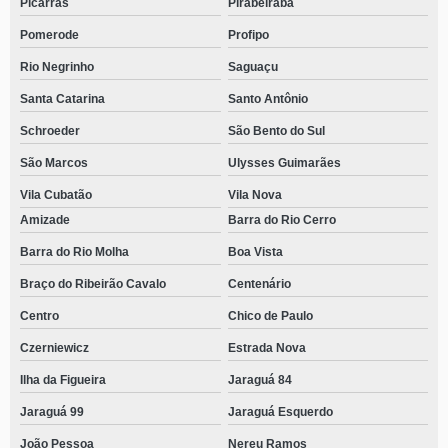
Picarras
Pirabeiraba
Pomerode
Profipo
Rio Negrinho
Saguaçu
Santa Catarina
Santo Antônio
Schroeder
São Bento do Sul
São Marcos
Ulysses Guimarães
Vila Cubatão
Vila Nova
Amizade
Barra do Rio Cerro
Barra do Rio Molha
Boa Vista
Braço do Ribeirão Cavalo
Centenário
Centro
Chico de Paulo
Czerniewicz
Estrada Nova
Ilha da Figueira
Jaraguá 84
Jaraguá 99
Jaraguá Esquerdo
João Pessoa
Nereu Ramos