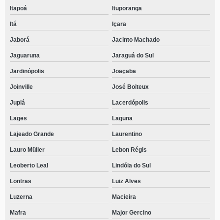
Itapoá
Ituporanga
Itá
Içara
Jaborá
Jacinto Machado
Jaguaruna
Jaraguá do Sul
Jardinópolis
Joaçaba
Joinville
José Boiteux
Jupiá
Lacerdópolis
Lages
Laguna
Lajeado Grande
Laurentino
Lauro Müller
Lebon Régis
Leoberto Leal
Lindóia do Sul
Lontras
Luiz Alves
Luzerna
Macieira
Mafra
Major Gercino