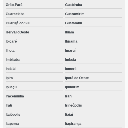
Grão-Pará
Guabiruba
Guaraciaba
Guaramirim
Guarujá do Sul
Guatambu
Herval dOeste
Ibiam
Ibicaré
Ibirama
Ilhota
Imaruí
Imbituba
Imbuia
Indaial
Iomerê
Ipira
Iporã do Oeste
Ipuaçu
Ipumirim
Iraceminha
Irani
Irati
Irineópolis
Itaiópolis
Itajaí
Itapema
Itapiranga