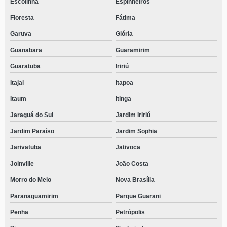
Escolinha
Espinheiros
Floresta
Fátima
Garuva
Glória
Guanabara
Guaramirim
Guaratuba
Iririú
Itajai
Itapoa
Itaum
Itinga
Jaraguá do Sul
Jardim Iririú
Jardim Paraíso
Jardim Sophia
Jarivatuba
Jativoca
Joinville
João Costa
Morro do Meio
Nova Brasília
Paranaguamirim
Parque Guarani
Penha
Petrópolis