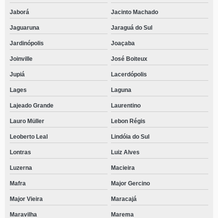
Jaborá
Jacinto Machado
Jaguaruna
Jaraguá do Sul
Jardinópolis
Joaçaba
Joinville
José Boiteux
Jupiá
Lacerdópolis
Lages
Laguna
Lajeado Grande
Laurentino
Lauro Müller
Lebon Régis
Leoberto Leal
Lindóia do Sul
Lontras
Luiz Alves
Luzerna
Macieira
Mafra
Major Gercino
Major Vieira
Maracajá
Maravilha
Marema