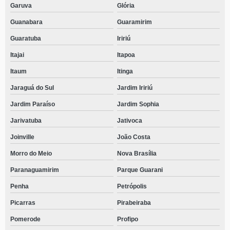
Garuva
Glória
Guanabara
Guaramirim
Guaratuba
Iririú
Itajai
Itapoa
Itaum
Itinga
Jaraguá do Sul
Jardim Iririú
Jardim Paraíso
Jardim Sophia
Jarivatuba
Jativoca
Joinville
João Costa
Morro do Meio
Nova Brasília
Paranaguamirim
Parque Guarani
Penha
Petrópolis
Picarras
Pirabeiraba
Pomerode
Profipo