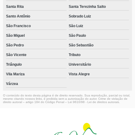
Santa Rita
Santa Terezinha Salto
Santo Antônio
Sobrado Luiz
São Francisco
São Luiz
São Miguel
São Paulo
São Pedro
São Sebastião
São Vicente
Tributo
Triângulo
Universitário
Vila Mariza
Vista Alegre
Várzea
O conteúdo do texto desta página é de direito reservado. Sua reprodução, parcial ou total,
mesmo citando nossos links, é proibida sem a autorização do autor. Crime de violação de
direito autoral – artigo 184 do Código Penal –
Lei 9610/98 - Lei de direitos autorais
.