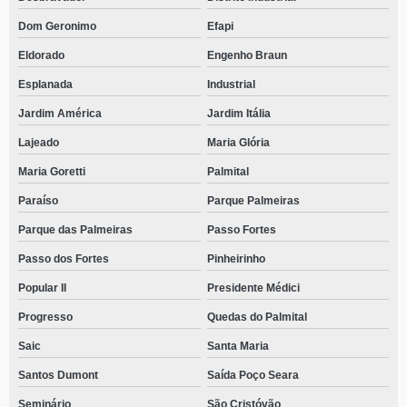
Dom Geronimo
Efapi
Eldorado
Engenho Braun
Esplanada
Industrial
Jardim América
Jardim Itália
Lajeado
Maria Glória
Maria Goretti
Palmital
Paraíso
Parque Palmeiras
Parque das Palmeiras
Passo Fortes
Passo dos Fortes
Pinheirinho
Popular II
Presidente Médici
Progresso
Quedas do Palmital
Saic
Santa Maria
Santos Dumont
Saída Poço Seara
Seminário
São Cristóvão