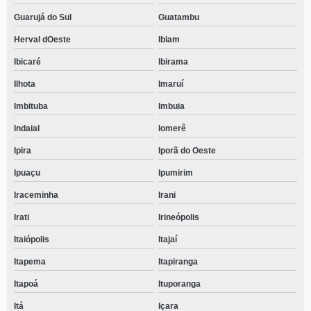
Guarujá do Sul
Guatambu
Herval dOeste
Ibiam
Ibicaré
Ibirama
Ilhota
Imaruí
Imbituba
Imbuia
Indaial
Iomerê
Ipira
Iporã do Oeste
Ipuaçu
Ipumirim
Iraceminha
Irani
Irati
Irineópolis
Itaiópolis
Itajaí
Itapema
Itapiranga
Itapoá
Ituporanga
Itá
Içara