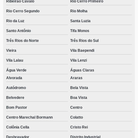
Ribeirão Cavalo
Rio Cerro Primeiro
Rio Cerro Segundo
Rio Molha
Rio da Luz
Santa Luzia
Santo Antônio
Tifa Monos
Três Rios do Norte
Três Rios do Sul
Vieira
Vila Baependi
Vila Lalau
Vila Lenzi
Água Verde
Águas Claras
Alvorada
Araras
Autódromo
Bela Vista
Belvedere
Boa Vista
Bom Pastor
Centro
Centro Marechal Bormann
Colatto
Colônia Cella
Cristo Rei
Desbravador
Distrito Industrial