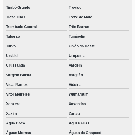
Timbó Grande
Treviso
Treze Tílias
Treze de Maio
Trombudo Central
Três Barras
Tubarão
Tunápolis
Turvo
União do Oeste
Urubici
Urupema
Urussanga
Vargem
Vargem Bonita
Vargeão
Vidal Ramos
Videira
Vitor Meireles
Witmarsum
Xanxerê
Xavantina
Xaxim
Zortéa
Água Doce
Águas Frias
Águas Mornas
Águas de Chapecó