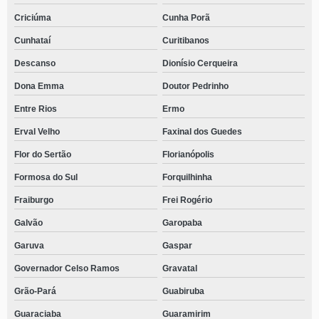
Criciúma
Cunha Porã
Cunhataí
Curitibanos
Descanso
Dionísio Cerqueira
Dona Emma
Doutor Pedrinho
Entre Rios
Ermo
Erval Velho
Faxinal dos Guedes
Flor do Sertão
Florianópolis
Formosa do Sul
Forquilhinha
Fraiburgo
Frei Rogério
Galvão
Garopaba
Garuva
Gaspar
Governador Celso Ramos
Gravatal
Grão-Pará
Guabiruba
Guaraciaba
Guaramirim