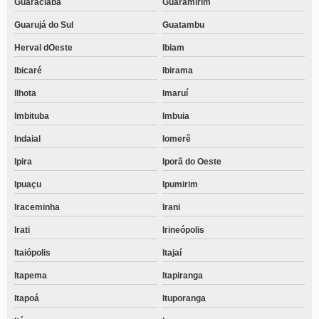
Guaraciaba
Guaramirim
Guarujá do Sul
Guatambu
Herval dOeste
Ibiam
Ibicaré
Ibirama
Ilhota
Imaruí
Imbituba
Imbuia
Indaial
Iomerê
Ipira
Iporã do Oeste
Ipuaçu
Ipumirim
Iraceminha
Irani
Irati
Irineópolis
Itaiópolis
Itajaí
Itapema
Itapiranga
Itapoá
Ituporanga