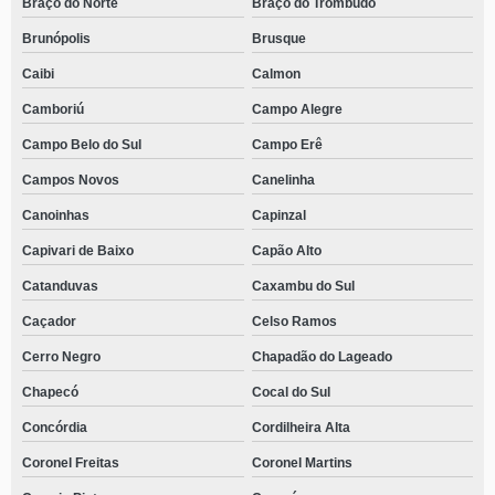
Braço do Norte
Braço do Trombudo
Brunópolis
Brusque
Caibi
Calmon
Camboriú
Campo Alegre
Campo Belo do Sul
Campo Erê
Campos Novos
Canelinha
Canoinhas
Capinzal
Capivari de Baixo
Capão Alto
Catanduvas
Caxambu do Sul
Caçador
Celso Ramos
Cerro Negro
Chapadão do Lageado
Chapecó
Cocal do Sul
Concórdia
Cordilheira Alta
Coronel Freitas
Coronel Martins