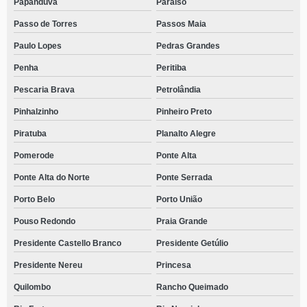
Papanduva
Paraíso
Passo de Torres
Passos Maia
Paulo Lopes
Pedras Grandes
Penha
Peritiba
Pescaria Brava
Petrolândia
Pinhalzinho
Pinheiro Preto
Piratuba
Planalto Alegre
Pomerode
Ponte Alta
Ponte Alta do Norte
Ponte Serrada
Porto Belo
Porto União
Pouso Redondo
Praia Grande
Presidente Castello Branco
Presidente Getúlio
Presidente Nereu
Princesa
Quilombo
Rancho Queimado