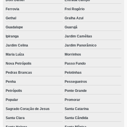
Dom Daniel
Entrada Campo
Ferrovia
Frei Rogério
Gethal
Gralha Azul
Guadalupe
Guarujá
Ipiranga
Jardim Camélias
Jardim Celina
Jardim Panorâmico
Maria Luíza
Morrinhos
Nova Petrópolis
Passo Fundo
Pedras Brancas
Pelotinhas
Penha
Pessegueiros
Petrópolis
Ponte Grande
Popular
Promorar
Sagrado Coração de Jesus
Santa Catarina
Santa Clara
Santa Cândida