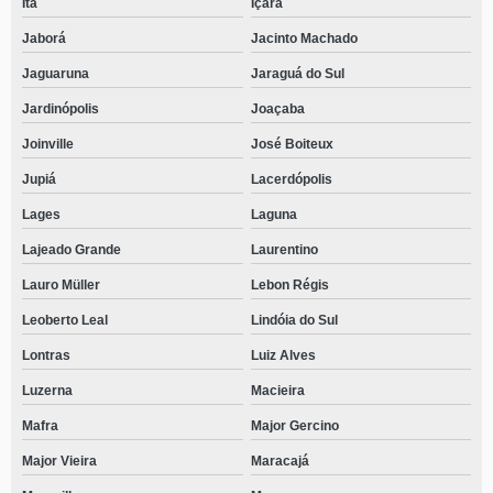
Itá
Içara
Jaborá
Jacinto Machado
Jaguaruna
Jaraguá do Sul
Jardinópolis
Joaçaba
Joinville
José Boiteux
Jupiá
Lacerdópolis
Lages
Laguna
Lajeado Grande
Laurentino
Lauro Müller
Lebon Régis
Leoberto Leal
Lindóia do Sul
Lontras
Luiz Alves
Luzerna
Macieira
Mafra
Major Gercino
Major Vieira
Maracajá