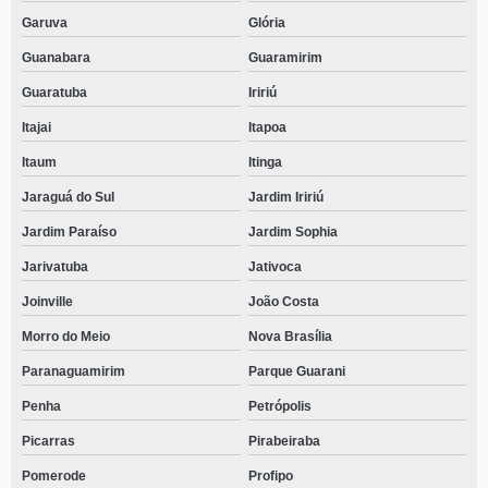
Garuva
Glória
Guanabara
Guaramirim
Guaratuba
Iririú
Itajai
Itapoa
Itaum
Itinga
Jaraguá do Sul
Jardim Iririú
Jardim Paraíso
Jardim Sophia
Jarivatuba
Jativoca
Joinville
João Costa
Morro do Meio
Nova Brasília
Paranaguamirim
Parque Guarani
Penha
Petrópolis
Picarras
Pirabeiraba
Pomerode
Profipo