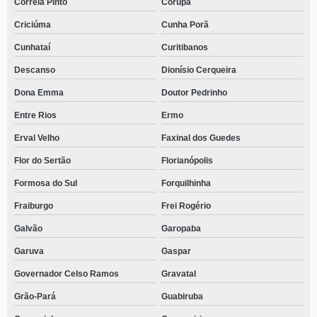
Correia Pinto
Corupá
Criciúma
Cunha Porã
Cunhataí
Curitibanos
Descanso
Dionísio Cerqueira
Dona Emma
Doutor Pedrinho
Entre Rios
Ermo
Erval Velho
Faxinal dos Guedes
Flor do Sertão
Florianópolis
Formosa do Sul
Forquilhinha
Fraiburgo
Frei Rogério
Galvão
Garopaba
Garuva
Gaspar
Governador Celso Ramos
Gravatal
Grão-Pará
Guabiruba