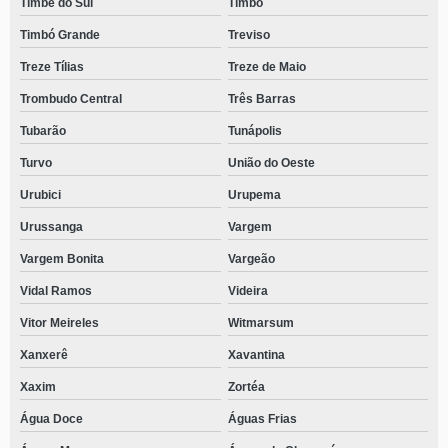
Timbé do Sul
Timbó
Timbó Grande
Treviso
Treze Tílias
Treze de Maio
Trombudo Central
Três Barras
Tubarão
Tunápolis
Turvo
União do Oeste
Urubici
Urupema
Urussanga
Vargem
Vargem Bonita
Vargeão
Vidal Ramos
Videira
Vitor Meireles
Witmarsum
Xanxerê
Xavantina
Xaxim
Zortéa
Água Doce
Águas Frias