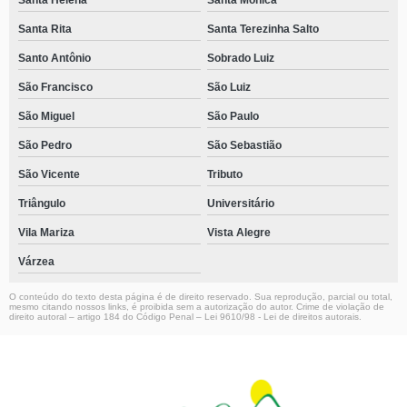
Santa Helena
Santa Mônica
Santa Rita
Santa Terezinha Salto
Santo Antônio
Sobrado Luiz
São Francisco
São Luiz
São Miguel
São Paulo
São Pedro
São Sebastião
São Vicente
Tributo
Triângulo
Universitário
Vila Mariza
Vista Alegre
Várzea
O conteúdo do texto desta página é de direito reservado. Sua reprodução, parcial ou total,
mesmo citando nossos links, é proibida sem a autorização do autor. Crime de violação de
direito autoral – artigo 184 do Código Penal –
Lei 9610/98 - Lei de direitos autorais
.