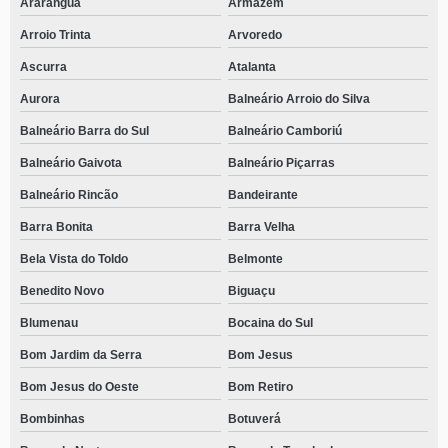
Araranguá
Armazém
Arroio Trinta
Arvoredo
Ascurra
Atalanta
Aurora
Balneário Arroio do Silva
Balneário Barra do Sul
Balneário Camboriú
Balneário Gaivota
Balneário Piçarras
Balneário Rincão
Bandeirante
Barra Bonita
Barra Velha
Bela Vista do Toldo
Belmonte
Benedito Novo
Biguaçu
Blumenau
Bocaina do Sul
Bom Jardim da Serra
Bom Jesus
Bom Jesus do Oeste
Bom Retiro
Bombinhas
Botuverá