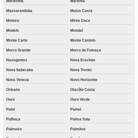
Maravilha
Marema
Massaranduba
Matos Costa
Meleiro
Mirim Doce
Modelo
Mondaí
Monte Carlo
Monte Castelo
Morro Grande
Morro da Fumaça
Navegantes
Nova Erechim
Nova Itaberaba
Nova Trento
Nova Veneza
Novo Horizonte
Orleans
Otacílio Costa
Ouro
Ouro Verde
Paial
Painel
Palhoça
Palma Sola
Palmeira
Palmitos