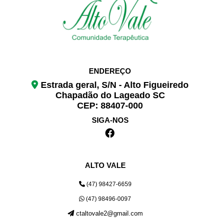
ENDEREÇO
Estrada geral, S/N - Alto Figueiredo
Chapadão do Lageado SC
CEP: 88407-000
SIGA-NOS
ALTO VALE
(47) 98427-6659
(47) 98496-0097
ctaltovale2@gmail.com