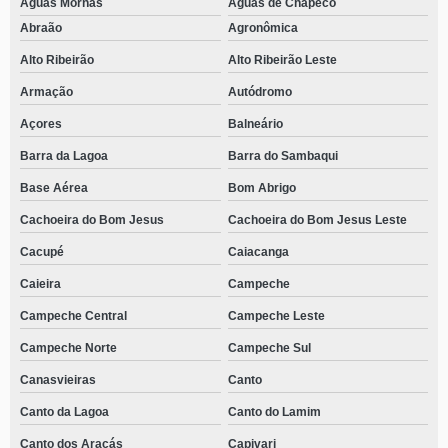
Águas Mornas
Águas de Chapecó
Abraão
Agronômica
Alto Ribeirão
Alto Ribeirão Leste
Armação
Autódromo
Açores
Balneário
Barra da Lagoa
Barra do Sambaqui
Base Aérea
Bom Abrigo
Cachoeira do Bom Jesus
Cachoeira do Bom Jesus Leste
Cacupé
Caiacanga
Caieira
Campeche
Campeche Central
Campeche Leste
Campeche Norte
Campeche Sul
Canasvieiras
Canto
Canto da Lagoa
Canto do Lamim
Canto dos Araçás
Capivari