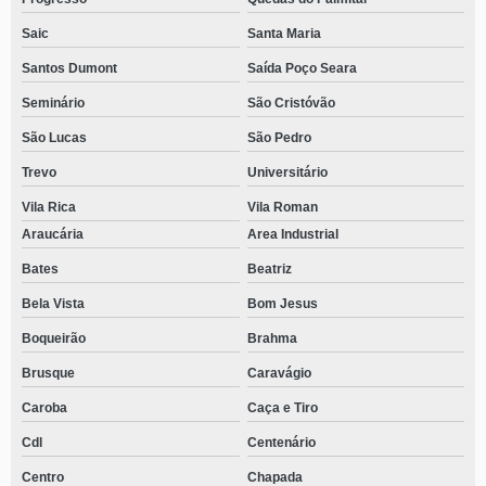
Saic
Santa Maria
Santos Dumont
Saída Poço Seara
Seminário
São Cristóvão
São Lucas
São Pedro
Trevo
Universitário
Vila Rica
Vila Roman
Araucária
Area Industrial
Bates
Beatriz
Bela Vista
Bom Jesus
Boqueirão
Brahma
Brusque
Caravágio
Caroba
Caça e Tiro
Cdl
Centenário
Centro
Chapada