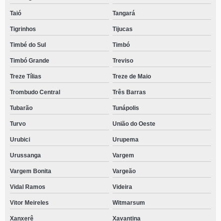
Taió
Tangará
Tigrinhos
Tijucas
Timbé do Sul
Timbó
Timbó Grande
Treviso
Treze Tílias
Treze de Maio
Trombudo Central
Três Barras
Tubarão
Tunápolis
Turvo
União do Oeste
Urubici
Urupema
Urussanga
Vargem
Vargem Bonita
Vargeão
Vidal Ramos
Videira
Vitor Meireles
Witmarsum
Xanxerê
Xavantina