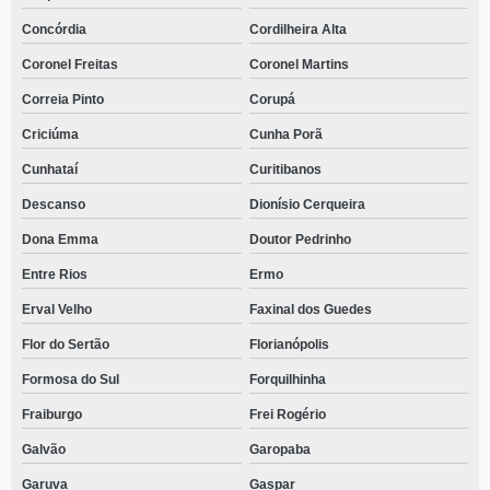
Concórdia
Cordilheira Alta
Coronel Freitas
Coronel Martins
Correia Pinto
Corupá
Criciúma
Cunha Porã
Cunhataí
Curitibanos
Descanso
Dionísio Cerqueira
Dona Emma
Doutor Pedrinho
Entre Rios
Ermo
Erval Velho
Faxinal dos Guedes
Flor do Sertão
Florianópolis
Formosa do Sul
Forquilhinha
Fraiburgo
Frei Rogério
Galvão
Garopaba
Garuva
Gaspar