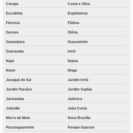
Corupa
Costa e Silva
Escolinha
Espinheiros
Floresta
Fátima
Garuva
Glória
Guanabara
Guaramirim
Guaratuba
Iririú
Itajai
Itapoa
Itaum
Itinga
Jaraguá do Sul
Jardim Iririú
Jardim Paraíso
Jardim Sophia
Jarivatuba
Jativoca
Joinville
João Costa
Morro do Meio
Nova Brasília
Paranaguamirim
Parque Guarani