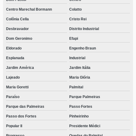
Centro Marechal Bormann
Colatto
Colônia Cella
Cristo Rei
Desbravador
Distrito Industrial
Dom Geronimo
Efapi
Eldorado
Engenho Braun
Esplanada
Industrial
Jardim América
Jardim Itália
Lajeado
Maria Glória
Maria Goretti
Palmital
Paraíso
Parque Palmeiras
Parque das Palmeiras
Passo Fortes
Passo dos Fortes
Pinheirinho
Popular II
Presidente Médici
Progresso
Quedas do Palmital