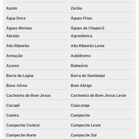
Xaxim
Zortéa
Água Doce
Águas Frias
Águas Mornas
Águas de Chapecó
Abraão
Agronômica
Alto Ribeirão
Alto Ribeirão Leste
Armação
Autódromo
Açores
Balneário
Barra da Lagoa
Barra do Sambaqui
Base Aérea
Bom Abrigo
Cachoeira do Bom Jesus
Cachoeira do Bom Jesus Leste
Cacupé
Caiacanga
Caieira
Campeche
Campeche Central
Campeche Leste
Campeche Norte
Campeche Sul