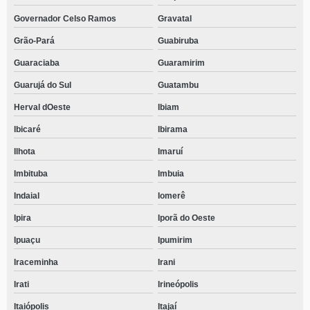
Governador Celso Ramos
Gravatal
Grão-Pará
Guabiruba
Guaraciaba
Guaramirim
Guarujá do Sul
Guatambu
Herval dOeste
Ibiam
Ibicaré
Ibirama
Ilhota
Imaruí
Imbituba
Imbuia
Indaial
Iomerê
Ipira
Iporã do Oeste
Ipuaçu
Ipumirim
Iraceminha
Irani
Irati
Irineópolis
Itaiópolis
Itajaí