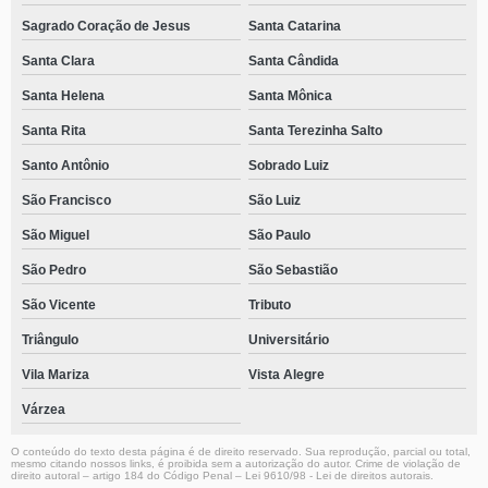
Sagrado Coração de Jesus
Santa Catarina
Santa Clara
Santa Cândida
Santa Helena
Santa Mônica
Santa Rita
Santa Terezinha Salto
Santo Antônio
Sobrado Luiz
São Francisco
São Luiz
São Miguel
São Paulo
São Pedro
São Sebastião
São Vicente
Tributo
Triângulo
Universitário
Vila Mariza
Vista Alegre
Várzea
O conteúdo do texto desta página é de direito reservado. Sua reprodução, parcial ou total,
mesmo citando nossos links, é proibida sem a autorização do autor. Crime de violação de
direito autoral – artigo 184 do Código Penal –
Lei 9610/98 - Lei de direitos autorais
.