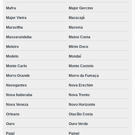
Mafra
Major Gercino
Major Vieira
Maracajá
Maravilha
Marema
Massaranduba
Matos Costa
Meleiro
Mirim Doce
Modelo
Mondaí
Monte Carlo
Monte Castelo
Morro Grande
Morro da Fumaça
Navegantes
Nova Erechim
Nova Itaberaba
Nova Trento
Nova Veneza
Novo Horizonte
Orleans
Otacílio Costa
Ouro
Ouro Verde
Paial
Painel