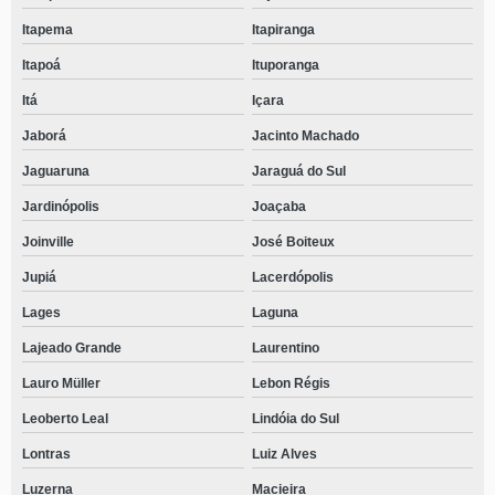
Itapema
Itapiranga
Itapoá
Ituporanga
Itá
Içara
Jaborá
Jacinto Machado
Jaguaruna
Jaraguá do Sul
Jardinópolis
Joaçaba
Joinville
José Boiteux
Jupiá
Lacerdópolis
Lages
Laguna
Lajeado Grande
Laurentino
Lauro Müller
Lebon Régis
Leoberto Leal
Lindóia do Sul
Lontras
Luiz Alves
Luzerna
Macieira