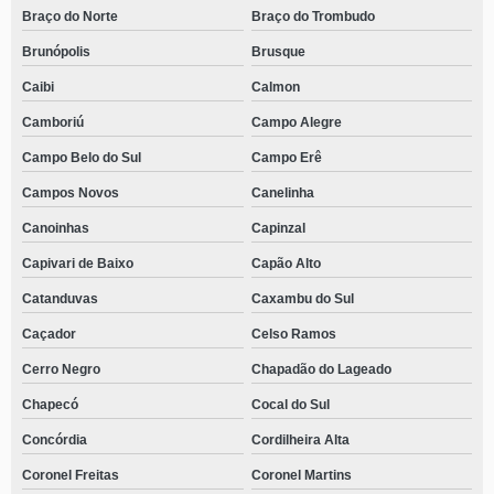
tratamento para dependente químico agendar Ulysses Guimarães
Braço do Norte
Braço do Trombudo
clínica especializada em tratamento para dependente químico Cunhataí
Brunópolis
Brusque
clínica especializada em tratamento de dependentes de drogas Joaçaba
Caibi
Calmon
tratamento para dependentes de drogas Alto Ribeirão
Camboriú
Campo Alegre
clínica especializada em tratamento para adolescentes dependentes
Campo Belo do Sul
Campo Erê
químicos Saguaçu
Campos Novos
Canelinha
clínica especializada em tratamento com internação para dependentes
químicos Cunhataí
Canoinhas
Capinzal
tratamento para usuários de drogas agendar Sambaqui
Capivari de Baixo
Capão Alto
tratamento da dependência química São Carlos
Catanduvas
Caxambu do Sul
onde faz tratamento para adolescentes dependentes químicos Santo
Caçador
Celso Ramos
Antônio
Cerro Negro
Chapadão do Lageado
tratamento para jovens dependentes químicos agendar Chapecó
Chapecó
Cocal do Sul
tratamento de dependência química Braço do Trombudo
Concórdia
Cordilheira Alta
tratamento terapêutico para dependentes químicos Governador Celso
Coronel Freitas
Coronel Martins
Ramos