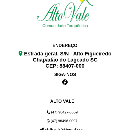
ENDEREÇO
Estrada geral, S/N - Alto Figueiredo
Chapadão do Lageado SC
CEP: 88407-000
SIGA-NOS
ALTO VALE
(47) 98427-6659
(47) 98496-0097
ctaltovale2@gmail.com