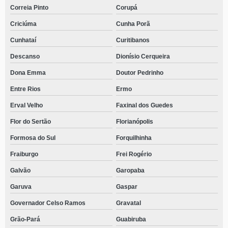
Correia Pinto
Corupá
tratamento da dependência química agendar Erval Velho
Criciúma
Cunha Porã
clínica especializada em tratamento para usuário de drogas Autódromo
Cunhataí
Curitibanos
onde faz tratamento de dependentes de drogas Campeche Leste
Descanso
Dionísio Cerqueira
tratamento para dependente químico Botuverá
Dona Emma
Doutor Pedrinho
tratamento para usuários de drogas Vargem Bonita
Entre Rios
Ermo
tratamento com internação para dependentes químicos Gethal
Erval Velho
Faxinal dos Guedes
clínica especializada em tratamento de dependentes de drogas Macieira
Flor do Sertão
Florianópolis
clínica especializada em tratamento para dependentes de drogas Tifa
Monos
Formosa do Sul
Forquilhinha
Fraiburgo
Frei Rogério
tratamento para usuário de drogas agendar Frei Rogério
Galvão
Garopaba
clínica especializada em tratamento de dependência química Adhemar
Garcia
Garuva
Gaspar
clínica especializada em tratamento da dependência química Tangará
Governador Celso Ramos
Gravatal
onde faz tratamento para dependentes de drogas Ponta das Canas
Grão-Pará
Guabiruba