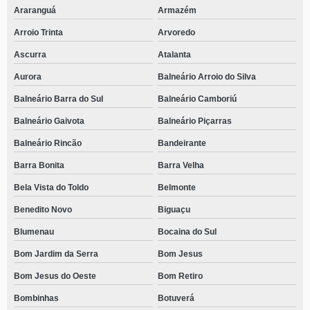
clínica especializada em tratamento com internação para dependentes
Araranguá
Armazém
químicos Moenda
Arroio Trinta
Arvoredo
clínica especializada em tratamento da dependência química Araucária
Ascurra
Atalanta
onde faz tratamento para dependentes de drogas Cunhataí
Aurora
Balneário Arroio do Silva
tratamento com internação para dependentes químicos agendar Rio Rufino
Balneário Barra do Sul
Balneário Camboriú
tratamento para dependentes de drogas agendar Araucária
Balneário Gaivota
Balneário Piçarras
onde faz tratamento com internação para dependentes químicos Descanso
Balneário Rincão
Bandeirante
tratamento terapêutico para dependentes químicos agendar Pinheiro Preto
Barra Bonita
Barra Velha
tratamento para usuários de drogas agendar Vista Alegre
Bela Vista do Toldo
Belmonte
onde faz tratamento para adolescentes dependentes químicos Arvoredo
Benedito Novo
Biguaçu
tratamento para adolescentes dependentes químicos Ponta das Canas
Blumenau
Bocaina do Sul
Bom Jardim da Serra
Bom Jesus
clínica especializada em tratamento para adolescentes dependentes
químicos Saudades
Bom Jesus do Oeste
Bom Retiro
onde faz tratamento para dependente químico Ituporanga
Bombinhas
Botuverá