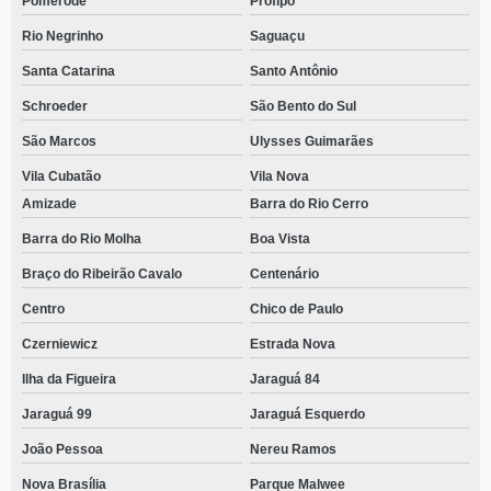
Pomerode
Profipo
Rio Negrinho
Saguaçu
Santa Catarina
Santo Antônio
Schroeder
São Bento do Sul
São Marcos
Ulysses Guimarães
Vila Cubatão
Vila Nova
Amizade
Barra do Rio Cerro
Barra do Rio Molha
Boa Vista
Braço do Ribeirão Cavalo
Centenário
Centro
Chico de Paulo
Czerniewicz
Estrada Nova
Ilha da Figueira
Jaraguá 84
Jaraguá 99
Jaraguá Esquerdo
João Pessoa
Nereu Ramos
Nova Brasília
Parque Malwee