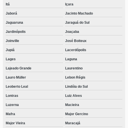
Itá
Içara
clínica especializada em tratamento para jovens dependentes químicos São
Miguel
Jaborá
Jacinto Machado
tratamento de dependência química agendar Apiúna
Jaguaruna
Jaraguá do Sul
tratamento terapêutico para dependentes químicos Sangão
Jardinópolis
Joaçaba
Joinville
José Boiteux
onde faz tratamento para dependente químico Treviso
Jupiá
Lacerdópolis
tratamento para jovens dependentes químicos Tifa Monos
Lages
Laguna
tratamento para usuário de drogas Santa Helena
Lajeado Grande
Laurentino
Lauro Müller
Lebon Régis
Leoberto Leal
Lindóia do Sul
Lontras
Luiz Alves
Luzerna
Macieira
Mafra
Major Gercino
Major Vieira
Maracajá