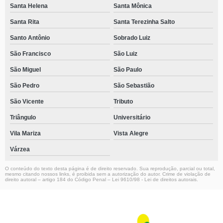
Santa Helena
Santa Mônica
Santa Rita
Santa Terezinha Salto
Santo Antônio
Sobrado Luiz
São Francisco
São Luiz
São Miguel
São Paulo
São Pedro
São Sebastião
São Vicente
Tributo
Triângulo
Universitário
Vila Mariza
Vista Alegre
Várzea
O conteúdo do texto desta página é de direito reservado. Sua reprodução, parcial ou total,
mesmo citando nossos links, é proibida sem a autorização do autor. Crime de violação de
direito autoral – artigo 184 do Código Penal –
Lei 9610/98 - Lei de direitos autorais
.