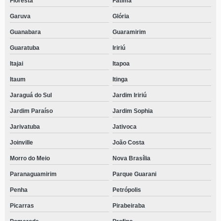
Floresta
Fátima
Garuva
Glória
Guanabara
Guaramirim
Guaratuba
Iririú
Itajai
Itapoa
Itaum
Itinga
Jaraguá do Sul
Jardim Iririú
Jardim Paraíso
Jardim Sophia
Jarivatuba
Jativoca
Joinville
João Costa
Morro do Meio
Nova Brasília
Paranaguamirim
Parque Guarani
Penha
Petrópolis
Picarras
Pirabeiraba