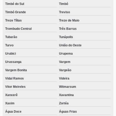
Timbé do Sul
Timbó
Timbó Grande
Treviso
Treze Tílias
Treze de Maio
Trombudo Central
Três Barras
Tubarão
Tunápolis
Turvo
União do Oeste
Urubici
Urupema
Urussanga
Vargem
Vargem Bonita
Vargeão
Vidal Ramos
Videira
Vitor Meireles
Witmarsum
Xanxerê
Xavantina
Xaxim
Zortéa
Água Doce
Águas Frias