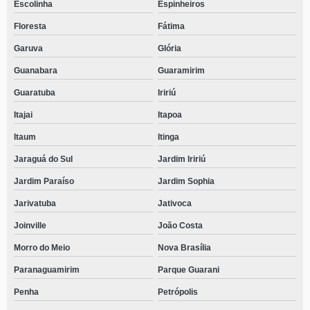
Escolinha
Espinheiros
Floresta
Fátima
Garuva
Glória
Guanabara
Guaramirim
Guaratuba
Iririú
Itajai
Itapoa
Itaum
Itinga
Jaraguá do Sul
Jardim Iririú
Jardim Paraíso
Jardim Sophia
Jarivatuba
Jativoca
Joinville
João Costa
Morro do Meio
Nova Brasília
Paranaguamirim
Parque Guarani
Penha
Petrópolis