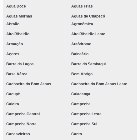
Água Doce
Águas Frias
Águas Mornas
Águas de Chapecó
Abraão
Agronômica
Alto Ribeirão
Alto Ribeirão Leste
Armação
Autódromo
Açores
Balneário
Barra da Lagoa
Barra do Sambaqui
Base Aérea
Bom Abrigo
Cachoeira do Bom Jesus
Cachoeira do Bom Jesus Leste
Cacupé
Caiacanga
Caieira
Campeche
Campeche Central
Campeche Leste
Campeche Norte
Campeche Sul
Canasvieiras
Canto