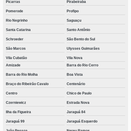
Picarras
Pirabeiraba
Pomerode
Profipo
Rio Negrinho
Saguaçu
Santa Catarina
Santo Antônio
Schroeder
São Bento do Sul
São Marcos
Ulysses Guimarães
Vila Cubatão
Vila Nova
Amizade
Barra do Rio Cerro
Barra do Rio Molha
Boa Vista
Braço do Ribeirão Cavalo
Centenário
Centro
Chico de Paulo
Czerniewicz
Estrada Nova
Ilha da Figueira
Jaraguá 84
Jaraguá 99
Jaraguá Esquerdo
João Pessoa
Nereu Ramos