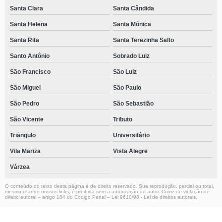
Santa Clara
Santa Cândida
Santa Helena
Santa Mônica
Santa Rita
Santa Terezinha Salto
Santo Antônio
Sobrado Luiz
São Francisco
São Luiz
São Miguel
São Paulo
São Pedro
São Sebastião
São Vicente
Tributo
Triângulo
Universitário
Vila Mariza
Vista Alegre
Várzea
O conteúdo do texto desta página é de direito reservado. Sua reprodução, parcial ou total,
mesmo citando nossos links, é proibida sem a autorização do autor. Crime de violação de
direito autoral – artigo 184 do Código Penal –
Lei 9610/98 - Lei de direitos autorais
.