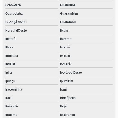
Grão-Pará
Guabiruba
Guaraciaba
Guaramirim
Guarujá do Sul
Guatambu
Herval dOeste
Ibiam
Ibicaré
Ibirama
Ilhota
Imaruí
Imbituba
Imbuia
Indaial
Iomerê
Ipira
Iporã do Oeste
Ipuaçu
Ipumirim
Iraceminha
Irani
Irati
Irineópolis
Itaiópolis
Itajaí
Itapema
Itapiranga