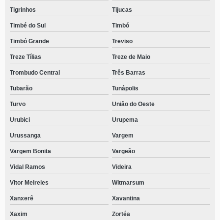
Tigrinhos
Tijucas
Timbé do Sul
Timbó
Timbó Grande
Treviso
Treze Tílias
Treze de Maio
Trombudo Central
Três Barras
Tubarão
Tunápolis
Turvo
União do Oeste
Urubici
Urupema
Urussanga
Vargem
Vargem Bonita
Vargeão
Vidal Ramos
Videira
Vitor Meireles
Witmarsum
Xanxerê
Xavantina
Xaxim
Zortéa