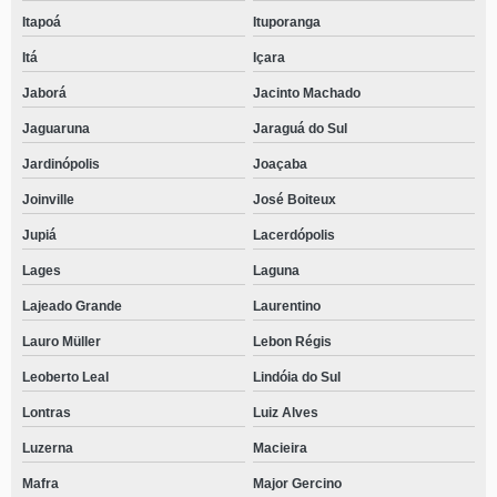
Itapoá
Ituporanga
Itá
Içara
Jaborá
Jacinto Machado
Jaguaruna
Jaraguá do Sul
Jardinópolis
Joaçaba
Joinville
José Boiteux
Jupiá
Lacerdópolis
Lages
Laguna
Lajeado Grande
Laurentino
Lauro Müller
Lebon Régis
Leoberto Leal
Lindóia do Sul
Lontras
Luiz Alves
Luzerna
Macieira
Mafra
Major Gercino