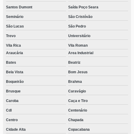
Santos Dumont
Saída Poço Seara
Seminário
São Cristóvão
São Lucas
São Pedro
Trevo
Universitário
Vila Rica
Vila Roman
Araucária
Area Industrial
Bates
Beatriz
Bela Vista
Bom Jesus
Boqueirão
Brahma
Brusque
Caravágio
Caroba
Caça e Tiro
Cdl
Centenário
Centro
Chapada
Cidade Alta
Copacabana