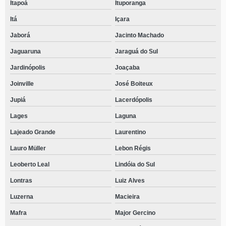
Itapoá
Ituporanga
Itá
Içara
Jaborá
Jacinto Machado
Jaguaruna
Jaraguá do Sul
Jardinópolis
Joaçaba
Joinville
José Boiteux
Jupiá
Lacerdópolis
Lages
Laguna
Lajeado Grande
Laurentino
Lauro Müller
Lebon Régis
Leoberto Leal
Lindóia do Sul
Lontras
Luiz Alves
Luzerna
Macieira
Mafra
Major Gercino