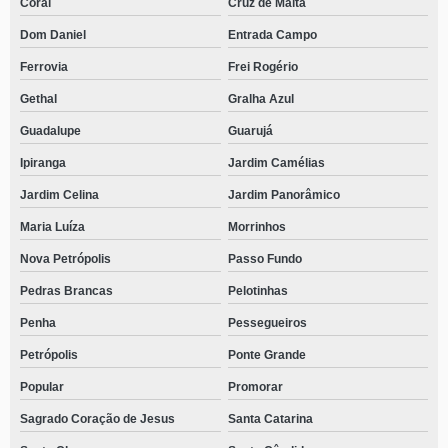
Coral
Cruz de Malta
Dom Daniel
Entrada Campo
Ferrovia
Frei Rogério
Gethal
Gralha Azul
Guadalupe
Guarujá
Ipiranga
Jardim Camélias
Jardim Celina
Jardim Panorâmico
Maria Luíza
Morrinhos
Nova Petrópolis
Passo Fundo
Pedras Brancas
Pelotinhas
Penha
Pessegueiros
Petrópolis
Ponte Grande
Popular
Promorar
Sagrado Coração de Jesus
Santa Catarina