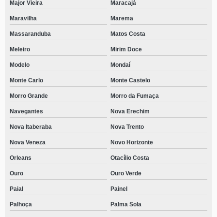
Major Vieira
Maracajá
Maravilha
Marema
Massaranduba
Matos Costa
Meleiro
Mirim Doce
Modelo
Mondaí
Monte Carlo
Monte Castelo
Morro Grande
Morro da Fumaça
Navegantes
Nova Erechim
Nova Itaberaba
Nova Trento
Nova Veneza
Novo Horizonte
Orleans
Otacílio Costa
Ouro
Ouro Verde
Paial
Painel
Palhoça
Palma Sola