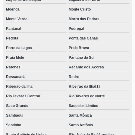
Moenda
Monte Cristo
Monte Verde
Morro das Pedras
Pantanal
Pedregal
Pedrita
Ponta das Canas
Porto da Lagoa
Praia Brava
Praia Mole
Pântano do Sul
Ratones
Recanto dos Açores
Ressacada
Retiro
Ribeirão da Ilha
Ribeirão da Ilha[1]
Rio Tavares Central
Rio Tavares do Norte
Saco Grande
Saco dos Limões
Sambaqui
Santa Mônica
Santinho
Santo Antônio
Santo Antônio de Lisboa
São João do Rio Vermelho