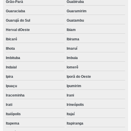
Grão-Pará
Guabiruba
Guaraciaba
Guaramirim
Guarujá do Sul
Guatambu
Herval dOeste
Ibiam
Ibicaré
Ibirama
Ilhota
Imaruí
Imbituba
Imbuia
Indaial
Iomerê
Ipira
Iporã do Oeste
Ipuaçu
Ipumirim
Iraceminha
Irani
Irati
Irineópolis
Itaiópolis
Itajaí
Itapema
Itapiranga