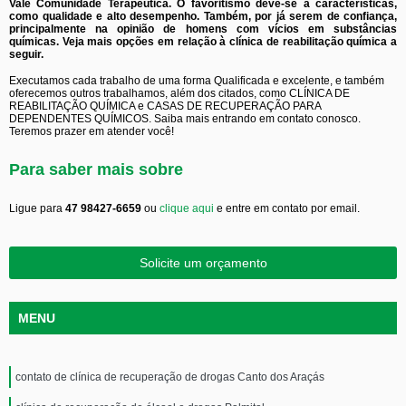
Vale Comunidade Terapêutica. O favoritismo deve-se a características,
como qualidade e alto desempenho. Também, por já serem de confiança,
principalmente na opinião de homens com vícios em substâncias
químicas. Veja mais opções em relação à clínica de reabilitação química a
seguir.
Executamos cada trabalho de uma forma Qualificada e excelente, e também
oferecemos outros trabalhamos, além dos citados, como CLÍNICA DE
REABILITAÇÃO QUÍMICA e CASAS DE RECUPERAÇÃO PARA
DEPENDENTES QUÍMICOS. Saiba mais entrando em contato conosco.
Teremos prazer em atender você!
Para saber mais sobre
Ligue para
47 98427-6659
ou
clique aqui
e entre em contato por email.
Solicite um orçamento
MENU
contato de clínica de recuperação de drogas Canto dos Araçás