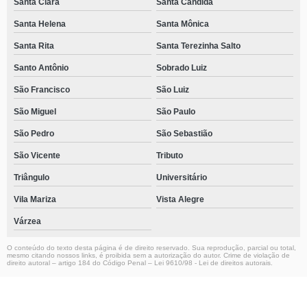
Santa Clara
Santa Cândida
Santa Helena
Santa Mônica
Santa Rita
Santa Terezinha Salto
Santo Antônio
Sobrado Luiz
São Francisco
São Luiz
São Miguel
São Paulo
São Pedro
São Sebastião
São Vicente
Tributo
Triângulo
Universitário
Vila Mariza
Vista Alegre
Várzea
O conteúdo do texto desta página é de direito reservado. Sua reprodução, parcial ou total,
mesmo citando nossos links, é proibida sem a autorização do autor. Crime de violação de
direito autoral – artigo 184 do Código Penal –
Lei 9610/98 - Lei de direitos autorais
.