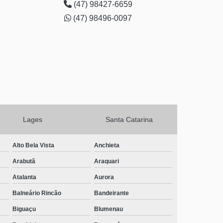
(47) 98427-6659
telefone de clínica de recuperação de drogas mais perto
(47) 98496-0097
de mim Guaramirim
Lages
Santa Catarina
Alto Bela Vista
Anchieta
Arabutã
Araquari
Atalanta
Aurora
Balneário Rincão
Bandeirante
Biguaçu
Blumenau