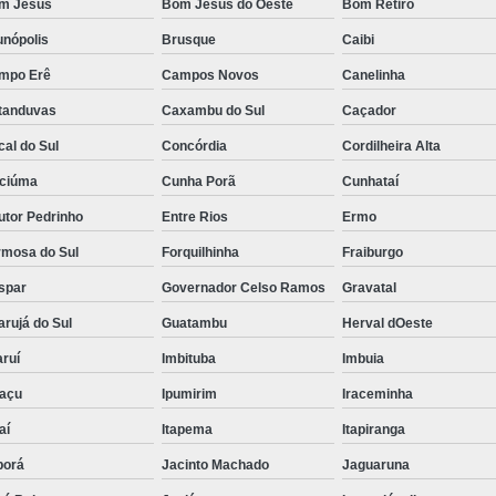
m Jesus
Bom Jesus do Oeste
Bom Retiro
unópolis
Brusque
Caibi
mpo Erê
Campos Novos
Canelinha
tanduvas
Caxambu do Sul
Caçador
al do Sul
Concórdia
Cordilheira Alta
iciúma
Cunha Porã
Cunhataí
utor Pedrinho
Entre Rios
Ermo
rmosa do Sul
Forquilhinha
Fraiburgo
spar
Governador Celso Ramos
Gravatal
rujá do Sul
Guatambu
Herval dOeste
ruí
Imbituba
Imbuia
uaçu
Ipumirim
Iraceminha
aí
Itapema
Itapiranga
borá
Jacinto Machado
Jaguaruna