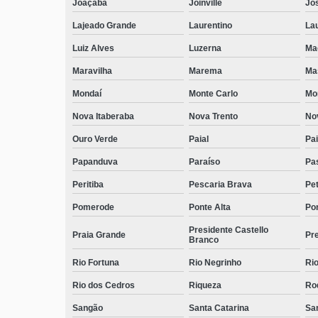
Joaçaba
Joinville
Jo
Lajeado Grande
Laurentino
Lau
Luiz Alves
Luzerna
Ma
Maravilha
Marema
Ma
Mondaí
Monte Carlo
Mo
Nova Itaberaba
Nova Trento
No
Ouro Verde
Paial
Pai
Papanduva
Paraíso
Pa
Peritiba
Pescaria Brava
Pet
Pomerode
Ponte Alta
Pon
Presidente Castello
Praia Grande
Pre
Branco
Rio Fortuna
Rio Negrinho
Rio
Rio dos Cedros
Riqueza
Ro
Sangão
Santa Catarina
San