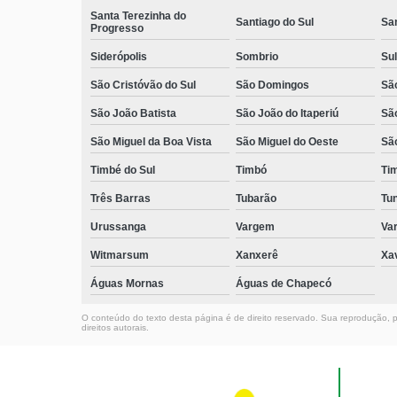
Santa Terezinha do
Santiago do Sul
Sa
Progresso
Siderópolis
Sombrio
Sul
São Cristóvão do Sul
São Domingos
São
São João Batista
São João do Itaperiú
Sã
São Miguel da Boa Vista
São Miguel do Oeste
Sã
Timbé do Sul
Timbó
Ti
Três Barras
Tubarão
Tun
Urussanga
Vargem
Va
Witmarsum
Xanxerê
Xa
Águas Mornas
Águas de Chapecó
O conteúdo do texto desta página é de direito reservado. Sua reprodução, pa
direitos autorais
.