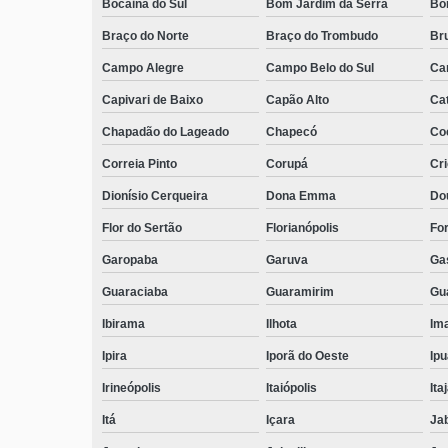
Bocaina do Sul
Bom Jardim da Serra
Bo
Braço do Norte
Braço do Trombudo
Br
Campo Alegre
Campo Belo do Sul
Ca
Capivari de Baixo
Capão Alto
Ca
Chapadão do Lageado
Chapecó
Coc
Correia Pinto
Corupá
Cr
Dionísio Cerqueira
Dona Emma
Do
Flor do Sertão
Florianópolis
Fo
Garopaba
Garuva
Ga
Guaraciaba
Guaramirim
Gua
Ibirama
Ilhota
Ima
Ipira
Iporã do Oeste
Ip
Irineópolis
Itaiópolis
Itaj
Itá
Içara
Ja