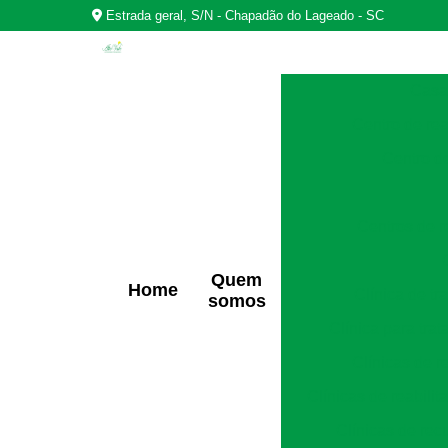
Estrada geral, S/N - Chapadão do Lageado - SC
Casas
Centro de rea
Centro d
Centros de r
Quem
Home
Clínica de t
somos
Clínica para tra
Clínicas de r
Clínicas de reabili
Clínicas de rec