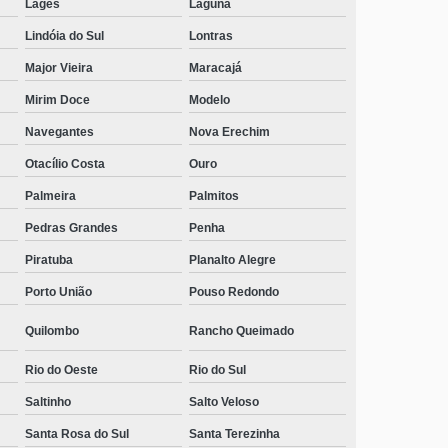
Lages
Laguna
Lindóia do Sul
Lontras
Major Vieira
Maracajá
Mirim Doce
Modelo
Navegantes
Nova Erechim
Otacílio Costa
Ouro
Palmeira
Palmitos
Pedras Grandes
Penha
Piratuba
Planalto Alegre
Porto União
Pouso Redondo
Quilombo
Rancho Queimado
Rio do Oeste
Rio do Sul
Saltinho
Salto Veloso
Santa Rosa do Sul
Santa Terezinha