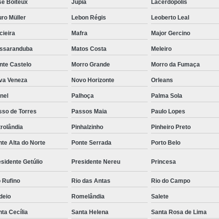
sé Boiteux
Jupiá
Lacerdópolis
ro Müller
Lebon Régis
Leoberto Leal
cieira
Mafra
Major Gercino
ssaranduba
Matos Costa
Meleiro
nte Castelo
Morro Grande
Morro da Fumaça
va Veneza
Novo Horizonte
Orleans
nel
Palhoça
Palma Sola
sso de Torres
Passos Maia
Paulo Lopes
rolândia
Pinhalzinho
Pinheiro Preto
te Alta do Norte
Ponte Serrada
Porto Belo
sidente Getúlio
Presidente Nereu
Princesa
 Rufino
Rio das Antas
Rio do Campo
deio
Romelândia
Salete
ta Cecília
Santa Helena
Santa Rosa de Lima