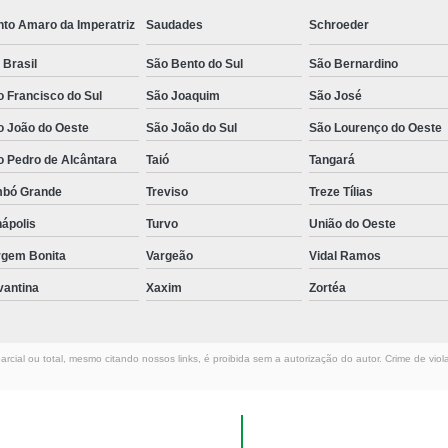
nto Amaro da Imperatriz
Saudades
Schroeder
 Brasil
São Bento do Sul
São Bernardino
 Francisco do Sul
São Joaquim
São José
o João do Oeste
São João do Sul
São Lourenço do Oeste
o Pedro de Alcântara
Taió
Tangará
mbó Grande
Treviso
Treze Tílias
ápolis
Turvo
União do Oeste
rgem Bonita
Vargeão
Vidal Ramos
vantina
Xaxim
Zortéa
rcial ou total, mesmo citando nossos links, é proibida sem a autorização do autor. Crime de viol