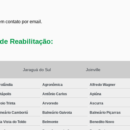
em contato por email.
de Reabilitação:
Jaraguá do Sul
Joinville
rolândia
Agronômica
Alfredo Wagner
tápolis
Antônio Carlos
Apiúna
oio Trinta
Arvoredo
Ascurra
lneário Camboriú
Balneário Gaivota
Balneário Piçarras
a Vista do Toldo
Belmonte
Benedito Novo