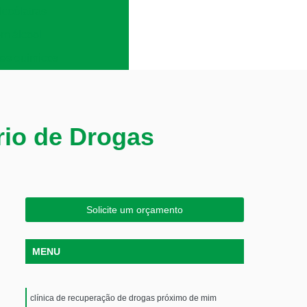
lcoólatras
em álcool
es químicos
rio de Drogas
Solicite um orçamento
MENU
clínica de recuperação de drogas próximo de mim