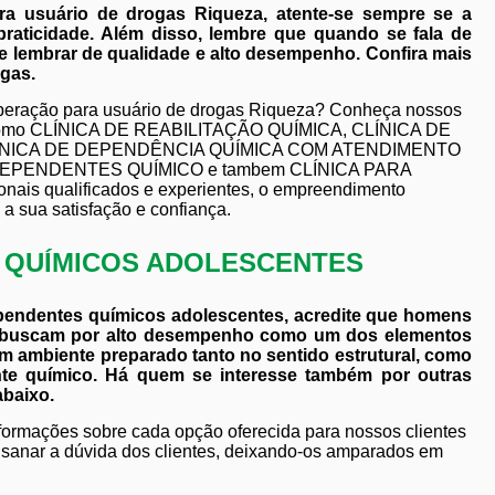
ara usuário de drogas Riqueza, atente-se sempre se a
aticidade. Além disso, lembre que quando se fala de
e lembrar de qualidade e alto desempenho. Confira mais
ogas.
cuperação para usuário de drogas Riqueza? Conheça nossos
s, como CLÍNICA DE REABILITAÇÃO QUÍMICA, CLÍNICA DE
CLÍNICA DE DEPENDÊNCIA QUÍMICA COM ATENDIMENTO
DEPENDENTES QUÍMICO e tambem CLÍNICA PARA
is qualificados e experientes, o empreendimento
a sua satisfação e confiança.
S QUÍMICOS ADOLESCENTES
ependentes químicos adolescentes, acredite que homens
e buscam por alto desempenho como um dos elementos
m ambiente preparado tanto no sentido estrutural, como
nte químico. Há quem se interesse também por outras
abaixo.
nformações sobre cada opção oferecida para nossos clientes
sanar a dúvida dos clientes, deixando-os amparados em