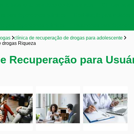
as de tratamento para dependentes químicos
Clínicas para a
cas para dependentes químicos
Reabilitação para viciados 
to para dependentes químicos
Tratamentos para dependent
rogas
clínica de recuperação de drogas para adolescente
de drogas Riqueza
 de Recuperação para Usuá