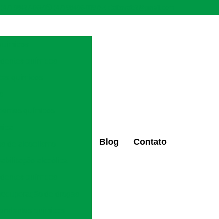
(47) 98427-6659
(47) 98496-0097
ctaltovale2@gmail.com
químicos
ndentes químicos
tes químicos
ão
dentes químicos
mica
Blog
Contato
os de alcoolismo
eabilitação alcoólica
ndentes químicos
 recuperação de drogas
pendentes químicos