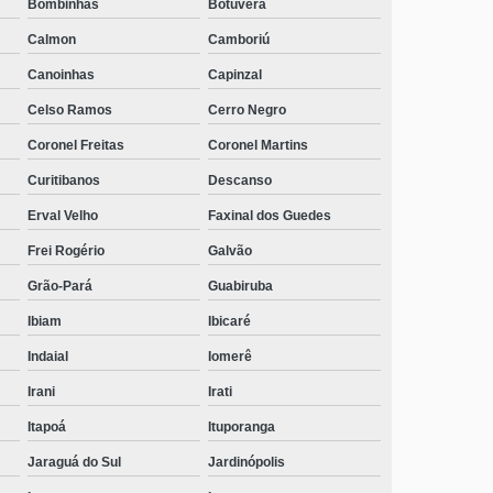
Bombinhas
Botuverá
Calmon
Camboriú
Canoinhas
Capinzal
Celso Ramos
Cerro Negro
Coronel Freitas
Coronel Martins
Curitibanos
Descanso
Erval Velho
Faxinal dos Guedes
Frei Rogério
Galvão
Grão-Pará
Guabiruba
Ibiam
Ibicaré
Indaial
Iomerê
Irani
Irati
Itapoá
Ituporanga
Jaraguá do Sul
Jardinópolis