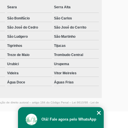
Seara
Serra Alta
São Bonifácio
São Carlos
São José do Cedro
São José do Cerrito
São Ludgero
São Martinho
Tigrinhos
Tijucas
Treze de Maio
Trombudo Central
Urubici
Urupema
Videira
Vitor Meireles
Água Doce
Águas Frias
ação de direito autoral – artigo 184 do Código Penal –
Lei 9610/98 - Lei de
Olá! Fale agora pelo WhatsApp