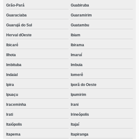
Grão-Pará
Guabiruba
Guaraciaba
Guaramirim
Guarujá do Sul
Guatambu
Herval dOeste
Ibiam
Ibicaré
Ibirama
Ilhota
Imaruí
Imbituba
Imbuia
Indaial
Iomerê
Ipira
Iporã do Oeste
Ipuaçu
Ipumirim
Iraceminha
Irani
Irati
Irineópolis
Itaiópolis
Itajaí
Itapema
Itapiranga