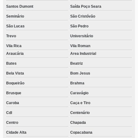
Santos Dumont
Saída Poço Seara
Seminário
São Cristóvão
São Lucas
São Pedro
Trevo
Universitário
Vila Rica
Vila Roman
Araucária
Area Industrial
Bates
Beatriz
Bela Vista
Bom Jesus
Boqueirão
Brahma
Brusque
Caravágio
Caroba
Caça e Tiro
Cdl
Centenário
Centro
Chapada
Cidade Alta
Copacabana