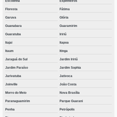
Escolinha
Espinheiros
Floresta
Fátima
Garuva
Glória
Guanabara
Guaramirim
Guaratuba
Iririú
Itajai
Itapoa
Itaum
Itinga
Jaraguá do Sul
Jardim Iririú
Jardim Paraíso
Jardim Sophia
Jarivatuba
Jativoca
Joinville
João Costa
Morro do Meio
Nova Brasília
Paranaguamirim
Parque Guarani
Penha
Petrópolis