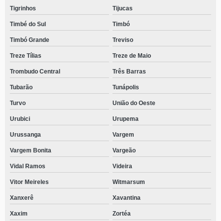
Tigrinhos
Tijucas
Timbé do Sul
Timbó
Timbó Grande
Treviso
Treze Tílias
Treze de Maio
Trombudo Central
Três Barras
Tubarão
Tunápolis
Turvo
União do Oeste
Urubici
Urupema
Urussanga
Vargem
Vargem Bonita
Vargeão
Vidal Ramos
Videira
Vitor Meireles
Witmarsum
Xanxerê
Xavantina
Xaxim
Zortéa