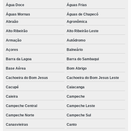
Água Doce
Águas Frias
Águas Mornas
Águas de Chapecó
Abraão
Agronômica
Alto Ribeirão
Alto Ribeirão Leste
Armação
Autódromo
Açores
Balneário
Barra da Lagoa
Barra do Sambaqui
Base Aérea
Bom Abrigo
Cachoeira do Bom Jesus
Cachoeira do Bom Jesus Leste
Cacupé
Caiacanga
Caieira
Campeche
Campeche Central
Campeche Leste
Campeche Norte
Campeche Sul
Canasvieiras
Canto