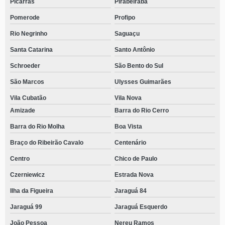
Picarras
Pirabeiraba
Pomerode
Profipo
Rio Negrinho
Saguaçu
Santa Catarina
Santo Antônio
Schroeder
São Bento do Sul
São Marcos
Ulysses Guimarães
Vila Cubatão
Vila Nova
Amizade
Barra do Rio Cerro
Barra do Rio Molha
Boa Vista
Braço do Ribeirão Cavalo
Centenário
Centro
Chico de Paulo
Czerniewicz
Estrada Nova
Ilha da Figueira
Jaraguá 84
Jaraguá 99
Jaraguá Esquerdo
João Pessoa
Nereu Ramos