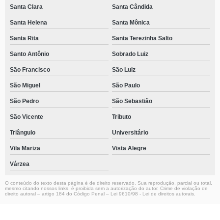
Santa Clara
Santa Cândida
Santa Helena
Santa Mônica
Santa Rita
Santa Terezinha Salto
Santo Antônio
Sobrado Luiz
São Francisco
São Luiz
São Miguel
São Paulo
São Pedro
São Sebastião
São Vicente
Tributo
Triângulo
Universitário
Vila Mariza
Vista Alegre
Várzea
O conteúdo do texto desta página é de direito reservado. Sua reprodução, parcial ou total,
mesmo citando nossos links, é proibida sem a autorização do autor. Crime de violação de
direito autoral – artigo 184 do Código Penal –
Lei 9610/98 - Lei de direitos autorais
.