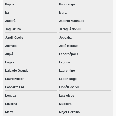
Itapoá
Ituporanga
Itá
Içara
Jaborá
Jacinto Machado
Jaguaruna
Jaraguá do Sul
Jardinópolis
Joaçaba
Joinville
José Boiteux
Jupiá
Lacerdópolis
Lages
Laguna
Lajeado Grande
Laurentino
Lauro Müller
Lebon Régis
Leoberto Leal
Lindóia do Sul
Lontras
Luiz Alves
Luzerna
Macieira
Mafra
Major Gercino