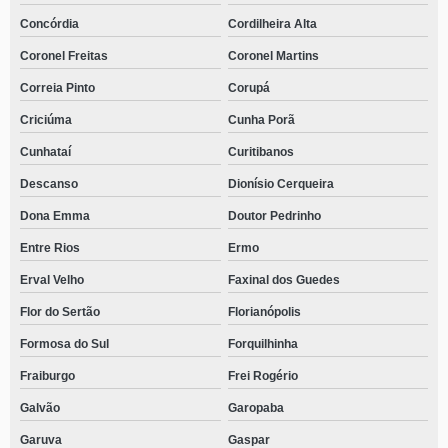
Concórdia
Cordilheira Alta
Coronel Freitas
Coronel Martins
Correia Pinto
Corupá
Criciúma
Cunha Porã
Cunhataí
Curitibanos
Descanso
Dionísio Cerqueira
Dona Emma
Doutor Pedrinho
Entre Rios
Ermo
Erval Velho
Faxinal dos Guedes
Flor do Sertão
Florianópolis
Formosa do Sul
Forquilhinha
Fraiburgo
Frei Rogério
Galvão
Garopaba
Garuva
Gaspar