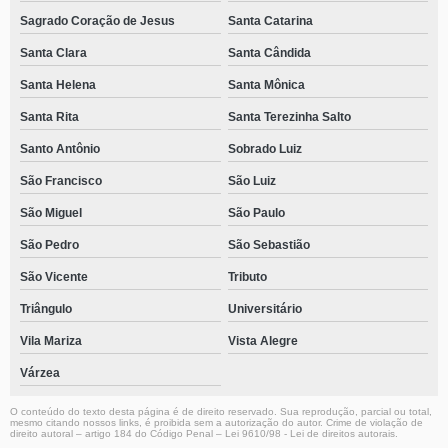
Sagrado Coração de Jesus
Santa Catarina
Santa Clara
Santa Cândida
Santa Helena
Santa Mônica
Santa Rita
Santa Terezinha Salto
Santo Antônio
Sobrado Luiz
São Francisco
São Luiz
São Miguel
São Paulo
São Pedro
São Sebastião
São Vicente
Tributo
Triângulo
Universitário
Vila Mariza
Vista Alegre
Várzea
O conteúdo do texto desta página é de direito reservado. Sua reprodução, parcial ou total,
mesmo citando nossos links, é proibida sem a autorização do autor. Crime de violação de
direito autoral – artigo 184 do Código Penal –
Lei 9610/98 - Lei de direitos autorais
.