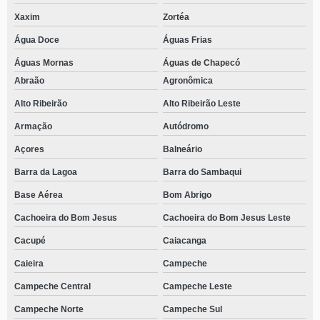
Xaxim
Zortéa
Água Doce
Águas Frias
Águas Mornas
Águas de Chapecó
Abraão
Agronômica
Alto Ribeirão
Alto Ribeirão Leste
Armação
Autódromo
Açores
Balneário
Barra da Lagoa
Barra do Sambaqui
Base Aérea
Bom Abrigo
Cachoeira do Bom Jesus
Cachoeira do Bom Jesus Leste
Cacupé
Caiacanga
Caieira
Campeche
Campeche Central
Campeche Leste
Campeche Norte
Campeche Sul