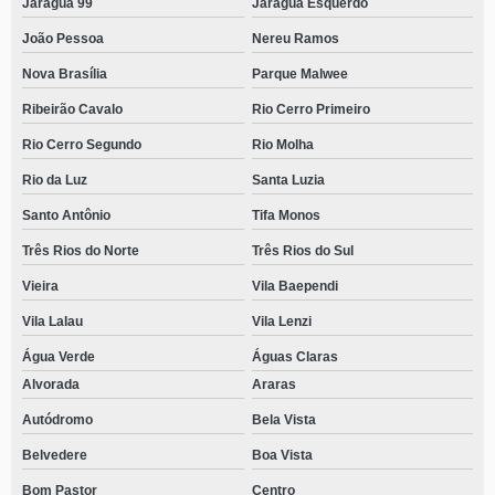
Jaraguá 99
Jaraguá Esquerdo
João Pessoa
Nereu Ramos
Nova Brasília
Parque Malwee
Ribeirão Cavalo
Rio Cerro Primeiro
Rio Cerro Segundo
Rio Molha
Rio da Luz
Santa Luzia
Santo Antônio
Tifa Monos
Três Rios do Norte
Três Rios do Sul
Vieira
Vila Baependi
Vila Lalau
Vila Lenzi
Água Verde
Águas Claras
Alvorada
Araras
Autódromo
Bela Vista
Belvedere
Boa Vista
Bom Pastor
Centro