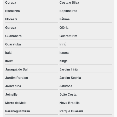
Corupa
Costa e Silva
Escolinha
Espinheiros
Floresta
Fátima
Garuva
Glória
Guanabara
Guaramirim
Guaratuba
Iririú
Itajai
Itapoa
Itaum
Itinga
Jaraguá do Sul
Jardim Iririú
Jardim Paraíso
Jardim Sophia
Jarivatuba
Jativoca
Joinville
João Costa
Morro do Meio
Nova Brasília
Paranaguamirim
Parque Guarani