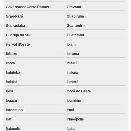
Governador Celso Ramos
Gravatal
Grão-Pará
Guabiruba
Guaraciaba
Guaramirim
Guarujá do Sul
Guatambu
Herval dOeste
Ibiam
Ibicaré
Ibirama
Ilhota
Imaruí
Imbituba
Imbuia
Indaial
Iomerê
Ipira
Iporã do Oeste
Ipuaçu
Ipumirim
Iraceminha
Irani
Irati
Irineópolis
Itaiópolis
Itajaí