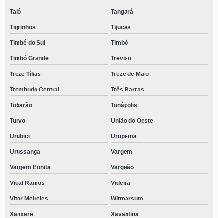
Taió
Tangará
Tigrinhos
Tijucas
Timbé do Sul
Timbó
Timbó Grande
Treviso
Treze Tílias
Treze de Maio
Trombudo Central
Três Barras
Tubarão
Tunápolis
Turvo
União do Oeste
Urubici
Urupema
Urussanga
Vargem
Vargem Bonita
Vargeão
Vidal Ramos
Videira
Vitor Meireles
Witmarsum
Xanxerê
Xavantina