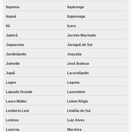
Itapema
Itapiranga
Itapoá
Ituporanga
Itá
Içara
Jaborá
Jacinto Machado
Jaguaruna
Jaraguá do Sul
Jardinópolis
Joaçaba
Joinville
José Boiteux
Jupiá
Lacerdópolis
Lages
Laguna
Lajeado Grande
Laurentino
Lauro Müller
Lebon Régis
Leoberto Leal
Lindóia do Sul
Lontras
Luiz Alves
Luzerna
Macieira