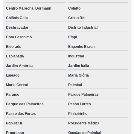
Centro Marechal Bormann
Colatto
Colônia Cella
Cristo Rei
Desbravador
Distrito Industrial
Dom Geronimo
Efapi
Eldorado
Engenho Braun
Esplanada
Industrial
Jardim América
Jardim Itália
Lajeado
Maria Glória
Maria Goretti
Palmital
Paraíso
Parque Palmeiras
Parque das Palmeiras
Passo Fortes
Passo dos Fortes
Pinheirinho
Popular II
Presidente Médici
Progresso
Quedas do Palmital