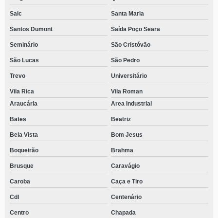
Saic
Santa Maria
Santos Dumont
Saída Poço Seara
Seminário
São Cristóvão
São Lucas
São Pedro
Trevo
Universitário
Vila Rica
Vila Roman
Araucária
Area Industrial
Bates
Beatriz
Bela Vista
Bom Jesus
Boqueirão
Brahma
Brusque
Caravágio
Caroba
Caça e Tiro
Cdl
Centenário
Centro
Chapada