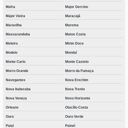
Mafra
Major Gercino
Major Vieira
Maracajá
Maravilha
Marema
Massaranduba
Matos Costa
Meleiro
Mirim Doce
Modelo
Mondaí
Monte Carlo
Monte Castelo
Morro Grande
Morro da Fumaça
Navegantes
Nova Erechim
Nova Itaberaba
Nova Trento
Nova Veneza
Novo Horizonte
Orleans
Otacílio Costa
Ouro
Ouro Verde
Paial
Painel