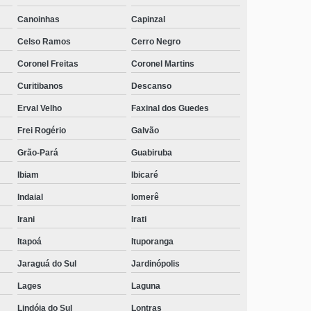
Canoinhas
Capinzal
Celso Ramos
Cerro Negro
Coronel Freitas
Coronel Martins
Curitibanos
Descanso
Erval Velho
Faxinal dos Guedes
Frei Rogério
Galvão
Grão-Pará
Guabiruba
Ibiam
Ibicaré
Indaial
Iomerê
Irani
Irati
Itapoá
Ituporanga
Jaraguá do Sul
Jardinópolis
Lages
Laguna
Lindóia do Sul
Lontras