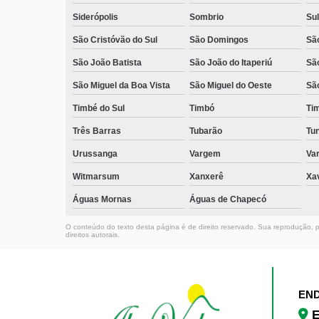
Siderópolis
Sombrio
Sul
São Cristóvão do Sul
São Domingos
São
São João Batista
São João do Itaperiú
Sã
São Miguel da Boa Vista
São Miguel do Oeste
Sã
Timbé do Sul
Timbó
Ti
Três Barras
Tubarão
Tun
Urussanga
Vargem
Va
Witmarsum
Xanxerê
Xa
Águas Mornas
Águas de Chapecó
O conteúdo do texto desta página é de direito reservado. Sua reprodução, pa
direitos autorais
.
EN
E