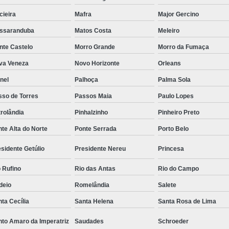
cieira
Mafra
Major Gercino
ssaranduba
Matos Costa
Meleiro
nte Castelo
Morro Grande
Morro da Fumaça
va Veneza
Novo Horizonte
Orleans
nel
Palhoça
Palma Sola
sso de Torres
Passos Maia
Paulo Lopes
rolândia
Pinhalzinho
Pinheiro Preto
te Alta do Norte
Ponte Serrada
Porto Belo
sidente Getúlio
Presidente Nereu
Princesa
 Rufino
Rio das Antas
Rio do Campo
deio
Romelândia
Salete
ta Cecília
Santa Helena
Santa Rosa de Lima
nto Amaro da Imperatriz
Saudades
Schroeder