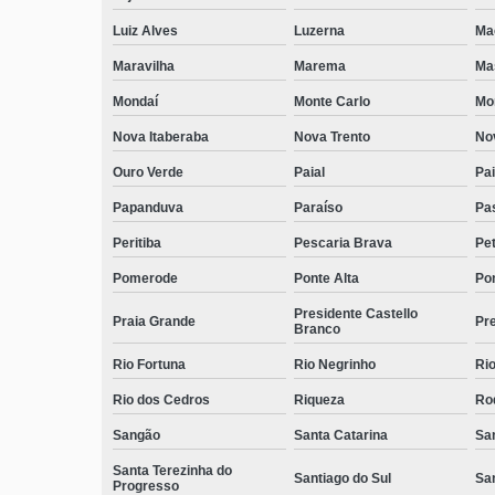
Luiz Alves
Luzerna
Ma
Maravilha
Marema
Ma
Mondaí
Monte Carlo
Mo
Nova Itaberaba
Nova Trento
No
Ouro Verde
Paial
Pai
Papanduva
Paraíso
Pa
Peritiba
Pescaria Brava
Pet
Pomerode
Ponte Alta
Pon
Presidente Castello
Praia Grande
Pre
Branco
Rio Fortuna
Rio Negrinho
Rio
Rio dos Cedros
Riqueza
Ro
Sangão
Santa Catarina
San
Santa Terezinha do
Santiago do Sul
Sa
Progresso