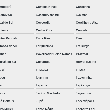
mpo Erê
Campos Novos
Canelinha
tanduvas
Caxambu do Sul
Caçador
al do Sul
Concórdia
Cordilheira Alta
iciúma
Cunha Porã
Cunhataí
utor Pedrinho
Entre Rios
Ermo
rmosa do Sul
Forquilhinha
Fraiburgo
spar
Governador Celso Ramos
Gravatal
rujá do Sul
Guatambu
Herval dOeste
ruí
Imbituba
Imbuia
uaçu
Ipumirim
Iraceminha
aí
Itapema
Itapiranga
borá
Jacinto Machado
Jaguaruna
sé Boiteux
Jupiá
Lacerdópolis
ro Müller
Lebon Régis
Leoberto Leal