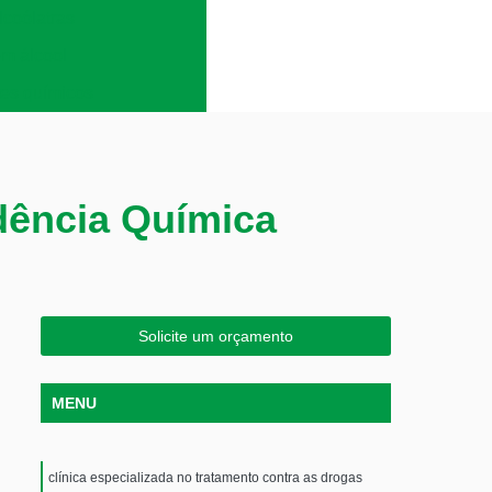
lcoólatras
em álcool
es químicos
dência Química
Solicite um orçamento
MENU
clínica especializada no tratamento contra as drogas