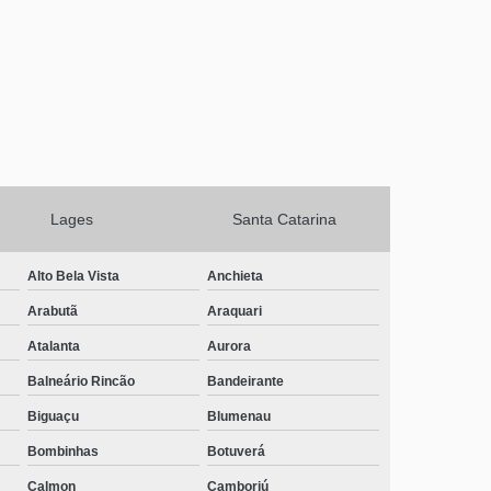
Lages
Santa Catarina
Alto Bela Vista
Anchieta
Arabutã
Araquari
Atalanta
Aurora
Balneário Rincão
Bandeirante
Biguaçu
Blumenau
Bombinhas
Botuverá
Calmon
Camboriú