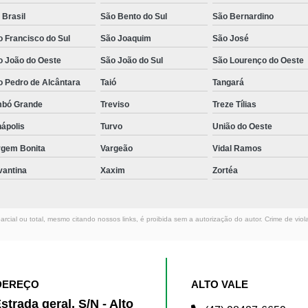
 Brasil
São Bento do Sul
São Bernardino
 Francisco do Sul
São Joaquim
São José
o João do Oeste
São João do Sul
São Lourenço do Oeste
o Pedro de Alcântara
Taió
Tangará
mbó Grande
Treviso
Treze Tílias
ápolis
Turvo
União do Oeste
rgem Bonita
Vargeão
Vidal Ramos
vantina
Xaxim
Zortéa
rcial ou total, mesmo citando nossos links, é proibida sem a autorização do autor. Crime de viol
DEREÇO
ALTO VALE
strada geral, S/N - Alto