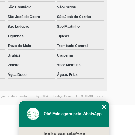
São Bonifácio
São Carlos
São José do Cedro
São José do Cerrito
São Ludgero
São Martinho
Tigrinhos
Tijucas
Treze de Maio
Trombudo Central
Urubici
Urupema
Videira
Vitor Meireles
Água Doce
Águas Frias
ação de direito autoral – artigo 184 do Código Penal –
Lei 9610/98 - Lei de
Olá! Fale agora pelo WhatsApp
MENU
HOME
Insira seu telefone