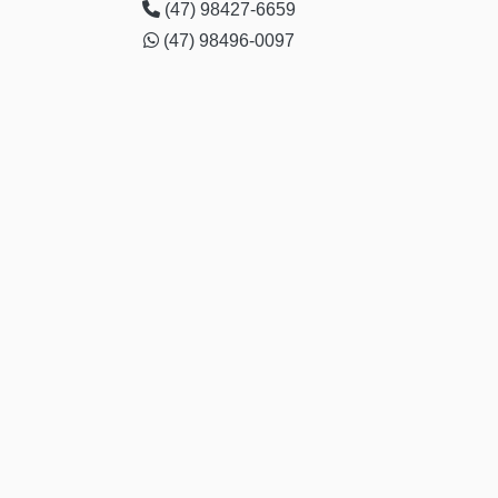
acolhimento masculino Jacinto Machado
(47) 98427-6659
(47) 98496-0097
telefone de clínica para tratamento para dependente de
drogas Urupema