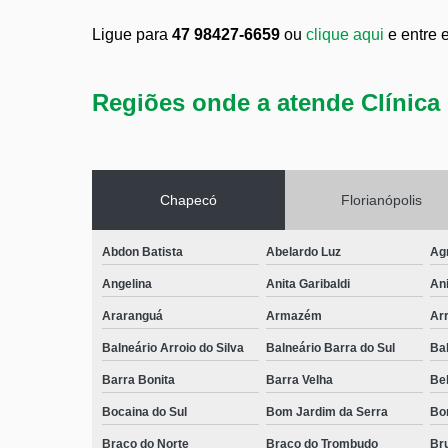
Ligue para
47 98427-6659
ou
clique aqui
e entre 
Regiões onde a atende Clínica 
Chapecó
Florianópolis
Abdon Batista
Abelardo Luz
Ag
Angelina
Anita Garibaldi
Ani
Araranguá
Armazém
Arr
Balneário Arroio do Silva
Balneário Barra do Sul
Ba
Barra Bonita
Barra Velha
Bel
Bocaina do Sul
Bom Jardim da Serra
Bo
Braço do Norte
Braço do Trombudo
Br