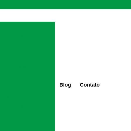
(47) 98427-6659
(47) 98496-0097
ctaltovale2@gmail.com
químicos
ndentes químicos
tes químicos
ão
dentes químicos
mica
Blog
Contato
os de alcoolismo
eabilitação alcoólica
ndentes químicos
 recuperação de drogas
pendentes químicos