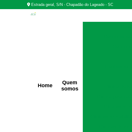
Estrada geral, S/N - Chapadão do Lageado - SC
Casas
Centro de rea
Centro d
Centros de r
Quem
Home
Clínica de t
somos
Clínica para tra
Clínicas de r
Clínicas de reabili
Clínicas de rec