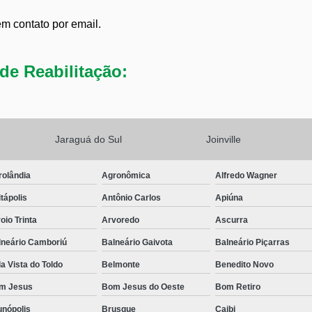
em contato por email.
de Reabilitação:
Jaraguá do Sul
Joinville
rolândia
Agronômica
Alfredo Wagner
tápolis
Antônio Carlos
Apiúna
oio Trinta
Arvoredo
Ascurra
lneário Camboriú
Balneário Gaivota
Balneário Piçarras
a Vista do Toldo
Belmonte
Benedito Novo
m Jesus
Bom Jesus do Oeste
Bom Retiro
unópolis
Brusque
Caibi