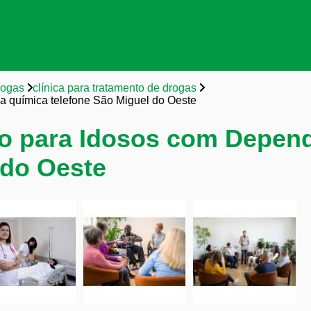
as de tratamento para dependentes químicos
Clínicas para a
cas para dependentes químicos
Reabilitação para viciados 
to para dependentes químicos
Tratamentos para dependent
rogas
clínica para tratamento de drogas
ia química telefone São Miguel do Oeste
to para Idosos com Depen
 do Oeste