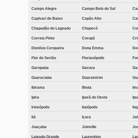
Campo Alegre
Campo Belo do Sul
Ca
Capivari de Baixo
Capão Alto
Ca
Chapadão do Lageado
Chapecó
Coc
Correia Pinto
Corupá
Cr
Dionísio Cerqueira
Dona Emma
Do
Flor do Sertão
Florianópolis
Fo
Garopaba
Garuva
Ga
Guaraciaba
Guaramirim
Gua
Ibirama
Ilhota
Ima
Ipira
Iporã do Oeste
Ip
Irineópolis
Itaiópolis
Itaj
Itá
Içara
Ja
Joaçaba
Joinville
Jo
Lajeado Grande
Laurentino
Lau