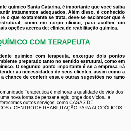
nte químico Santa Catarina, é importante que você saiba
antir tratamentos adequados. Além disso, é conhecido
re o que exatamente se trata, deve-se esclarecer que é
strutural, como em corpo clínico, para acolher um
s opções acerca de: clínica de reabilitação química.
QUÍMICO COM TERAPEUTA
dente químico com terapeuta, enxergue dois pontos
mbiente preparado tanto no sentido estrutural, como em
uímico. O segundo ponto importante é se a empresa irá
atender as necessidades de seus clientes, assim como a
 a chance de conferir essa e outras sugestões no ramo
Comunidade Terapêutica é melhorar a qualidade de vida dos
ma nova forma de pensar e agir, longe dos vícios., a
ferecemos outros serviços, como CASAS DE
S e CENTRO DE REABILITAÇÃO PARA ALCOÓLICOS.