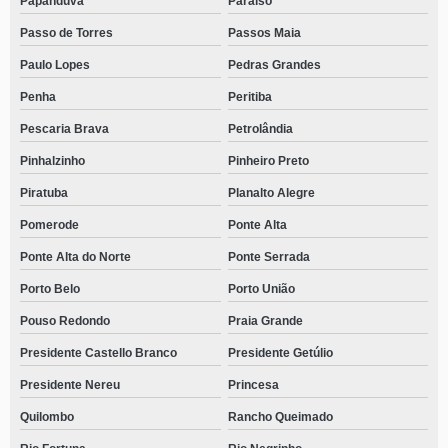
Papanduva
Paraíso
Passo de Torres
Passos Maia
Paulo Lopes
Pedras Grandes
Penha
Peritiba
Pescaria Brava
Petrolândia
Pinhalzinho
Pinheiro Preto
Piratuba
Planalto Alegre
Pomerode
Ponte Alta
Ponte Alta do Norte
Ponte Serrada
Porto Belo
Porto União
Pouso Redondo
Praia Grande
Presidente Castello Branco
Presidente Getúlio
Presidente Nereu
Princesa
Quilombo
Rancho Queimado