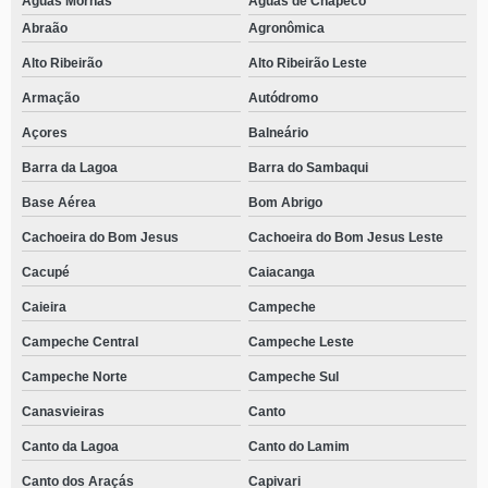
Águas Mornas
Águas de Chapecó
Abraão
Agronômica
Alto Ribeirão
Alto Ribeirão Leste
Armação
Autódromo
Açores
Balneário
Barra da Lagoa
Barra do Sambaqui
Base Aérea
Bom Abrigo
Cachoeira do Bom Jesus
Cachoeira do Bom Jesus Leste
Cacupé
Caiacanga
Caieira
Campeche
Campeche Central
Campeche Leste
Campeche Norte
Campeche Sul
Canasvieiras
Canto
Canto da Lagoa
Canto do Lamim
Canto dos Araçás
Capivari