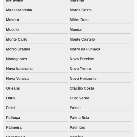
Maravilha
Marema
endereço de clínica de tratamento com acolhimento masculino Palmital
Massaranduba
Matos Costa
clínica de tratamento com acolhimento masculino telefone Santa Terezinha
Meleiro
Mirim Doce
do Progresso
Modelo
Mondaí
telefone de clínica de tratamento de alcoolismo Timbó Grande
Monte Carlo
Monte Castelo
endereço de clínica de tratamento de alcoolismo Itaiópolis
Morro Grande
Morro da Fumaça
clínica de tratamento para álcool Braço do Trombudo
Navegantes
Nova Erechim
Nova Itaberaba
Nova Trento
Nova Veneza
Novo Horizonte
Orleans
Otacílio Costa
Ouro
Ouro Verde
Paial
Painel
Palhoça
Palma Sola
Palmeira
Palmitos