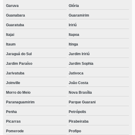
Garuva
Glória
Guanabara
Guaramirim
Guaratuba
Iririú
Itajai
Itapoa
Itaum
Itinga
Jaraguá do Sul
Jardim Iririú
Jardim Paraíso
Jardim Sophia
Jarivatuba
Jativoca
Joinville
João Costa
Morro do Meio
Nova Brasília
Paranaguamirim
Parque Guarani
Penha
Petrópolis
Picarras
Pirabeiraba
Pomerode
Profipo