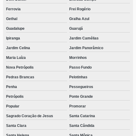
Ferrovia
Frei Rogério
Gethal
Gralha Azul
Guadalupe
Guarujá
Ipiranga
Jardim Camélias
Jardim Celina
Jardim Panorâmico
Maria Luíza
Morrinhos
Nova Petrópolis
Passo Fundo
Pedras Brancas
Pelotinhas
Penha
Pessegueiros
Petrópolis
Ponte Grande
Popular
Promorar
Sagrado Coração de Jesus
Santa Catarina
Santa Clara
Santa Cândida
Santa Helena
Santa Mônica