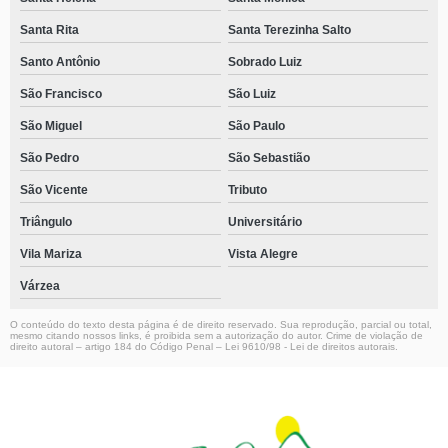
Santa Rita
Santa Terezinha Salto
Santo Antônio
Sobrado Luiz
São Francisco
São Luiz
São Miguel
São Paulo
São Pedro
São Sebastião
São Vicente
Tributo
Triângulo
Universitário
Vila Mariza
Vista Alegre
Várzea
O conteúdo do texto desta página é de direito reservado. Sua reprodução, parcial ou total,
mesmo citando nossos links, é proibida sem a autorização do autor. Crime de violação de
direito autoral – artigo 184 do Código Penal –
Lei 9610/98 - Lei de direitos autorais
.