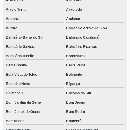
Araranguá
Armazém
clínica de tratamento com acolhimento masculino Frei Rogério
Arroio Trinta
Arvoredo
clínica de tratamento para álcool telefone Santa Luzia
Ascurra
Atalanta
clínica para tratamento com terapeutas Bom Retiro
Aurora
Balneário Arroio do Silva
clínica para tratamento com terapeutas contato Czerniewicz
Balneário Barra do Sul
Balneário Camboriú
telefone de clínica para tratamento de drogas e alcoolismo Cacupé
Balneário Gaivota
Balneário Piçarras
clínica para tratamento de alcoólatras terceira idade Carianos
Balneário Rincão
Bandeirante
clínica para tratamento de alcoólatras terceira idade telefone Dona Emma
Barra Bonita
Barra Velha
Bela Vista do Toldo
Belmonte
clínica de tratamento com acolhimento masculino telefone Guaramirim
Benedito Novo
Biguaçu
clínica para tratamento com atendimento médico telefone Tijucas
Blumenau
Bocaina do Sul
endereço de clínica para tratamento de drogas e alcoolismo Costeira do
Ribeirão
Bom Jardim da Serra
Bom Jesus
telefone de clínica para tratamento de alcoolismo Braço do Norte
Bom Jesus do Oeste
Bom Retiro
telefone de clínica para tratamento com atendimento médico Floresta
Bombinhas
Botuverá
telefone de clínica de tratamento para álcool Otacílio Costa