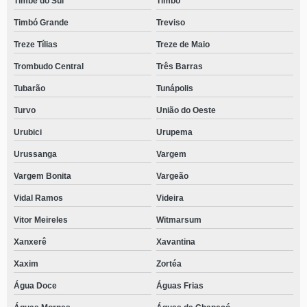
Timbé do Sul
Timbó
Timbó Grande
Treviso
Treze Tílias
Treze de Maio
Trombudo Central
Três Barras
Tubarão
Tunápolis
Turvo
União do Oeste
Urubici
Urupema
Urussanga
Vargem
Vargem Bonita
Vargeão
Vidal Ramos
Videira
Vitor Meireles
Witmarsum
Xanxerê
Xavantina
Xaxim
Zortéa
Água Doce
Águas Frias