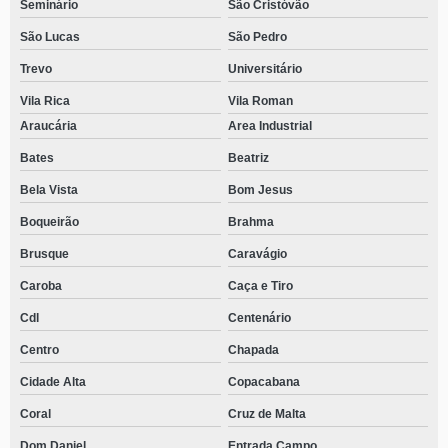
Seminário
São Cristóvão
São Lucas
São Pedro
Trevo
Universitário
Vila Rica
Vila Roman
Araucária
Area Industrial
Bates
Beatriz
Bela Vista
Bom Jesus
Boqueirão
Brahma
Brusque
Caravágio
Caroba
Caça e Tiro
Cdl
Centenário
Centro
Chapada
Cidade Alta
Copacabana
Coral
Cruz de Malta
Dom Daniel
Entrada Campo