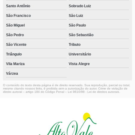
Santo Antônio
Sobrado Luiz
São Francisco
São Luiz
São Miguel
São Paulo
São Pedro
São Sebastião
São Vicente
Tributo
Triângulo
Universitário
Vila Mariza
Vista Alegre
Várzea
O conteúdo do texto desta página é de direito reservado. Sua reprodução, parcial ou total,
mesmo citando nossos links, é proibida sem a autorização do autor. Crime de violação de
direito autoral – artigo 184 do Código Penal –
Lei 9610/98 - Lei de direitos autorais
.