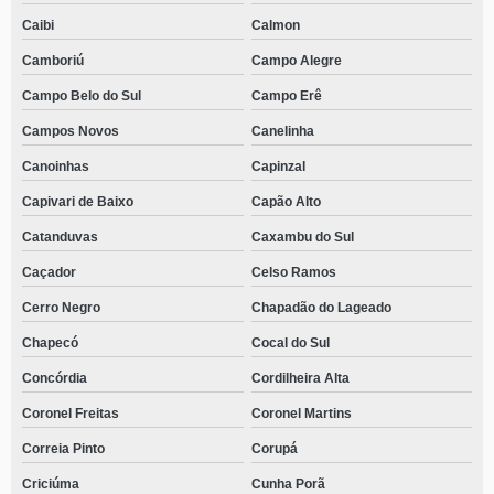
clínica particular para dependentes químicos telefone Irani
Caibi
Calmon
telefone de clínica para dependentes químicos mais perto de mim Gethal
Camboriú
Campo Alegre
contato de clínica de internação para dependente químico Erval Velho
Campo Belo do Sul
Campo Erê
telefone de clínica para dependentes químicos mais perto de mim
Campos Novos
Canelinha
Ituporanga
Canoinhas
Capinzal
clínica para dependentes químicos particular telefone Jardinópolis
Capivari de Baixo
Capão Alto
clínica para menores de idade com dependência química telefone São
Francisco
Catanduvas
Caxambu do Sul
clínica para dependentes químicos perto de mim Novo Horizonte
Caçador
Celso Ramos
Cerro Negro
Chapadão do Lageado
contato de clínica para dependente químico adolescente Boqueirão
Chapecó
Cocal do Sul
clínica para dependentes químicos e alcoólatras telefone Campo Belo do
Sul
Concórdia
Cordilheira Alta
clínica para adolescentes dependentes químicos Araquari
Coronel Freitas
Coronel Martins
telefone de clínica particular para dependentes químicos Jaraguá do Sul
Correia Pinto
Corupá
clínica para dependentes químicos telefone Tunápolis
Criciúma
Cunha Porã