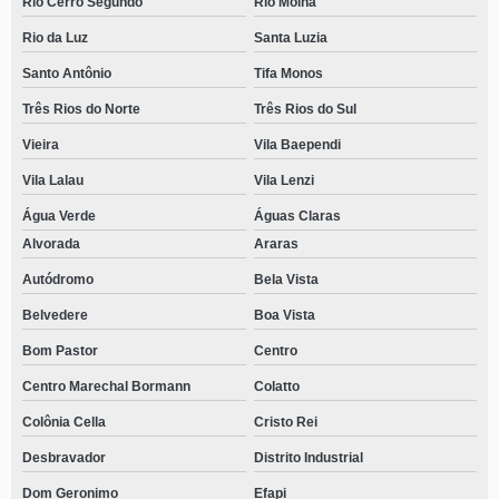
Rio Cerro Segundo
Rio Molha
Rio da Luz
Santa Luzia
Santo Antônio
Tifa Monos
Três Rios do Norte
Três Rios do Sul
Vieira
Vila Baependi
Vila Lalau
Vila Lenzi
Água Verde
Águas Claras
Alvorada
Araras
Autódromo
Bela Vista
Belvedere
Boa Vista
Bom Pastor
Centro
Centro Marechal Bormann
Colatto
Colônia Cella
Cristo Rei
Desbravador
Distrito Industrial
Dom Geronimo
Efapi