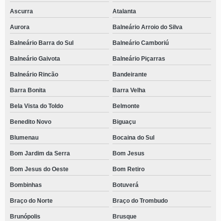
Itaberaba
Ascurra
Atalanta
contato de clínica para dependentes químicos particular Saic
Aurora
Balneário Arroio do Silva
clínica para dependentes químicos Santa Mônica
Balneário Barra do Sul
Balneário Camboriú
clínica particular para dependentes químicos telefone Rio Molha
Balneário Gaivota
Balneário Piçarras
contato de clínica para adolescentes dependentes químicos Gethal
Balneário Rincão
Bandeirante
clínica para dependentes químicos próximo de mim telefone Trevo
Barra Bonita
Barra Velha
clínica para dependentes químicos mais perto de mim telefone Pântano do
Bela Vista do Toldo
Belmonte
Sul
Benedito Novo
Biguaçu
telefone de clínica para dependentes químicos Doutor Pedrinho
Blumenau
Bocaina do Sul
clínica para dependentes químicos mais perto de mim Vargem
Bom Jardim da Serra
Bom Jesus
clínica para dependentes químicos perto de mim telefone Irati
Bom Jesus do Oeste
Bom Retiro
contato de clínica para dependentes químicos particular Araquari
Bombinhas
Botuverá
clínica para dependentes químicos particular telefone Saudades
Braço do Norte
Braço do Trombudo
telefone de clínica para dependentes químicos e alcoólatras Tifa Monos
Brunópolis
Brusque