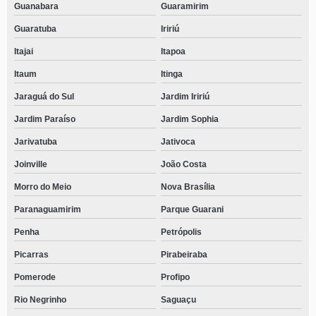
Guanabara
Guaramirim
Guaratuba
Iririú
Itajai
Itapoa
Itaum
Itinga
Jaraguá do Sul
Jardim Iririú
Jardim Paraíso
Jardim Sophia
Jarivatuba
Jativoca
Joinville
João Costa
Morro do Meio
Nova Brasília
Paranaguamirim
Parque Guarani
Penha
Petrópolis
Picarras
Pirabeiraba
Pomerode
Profipo
Rio Negrinho
Saguaçu