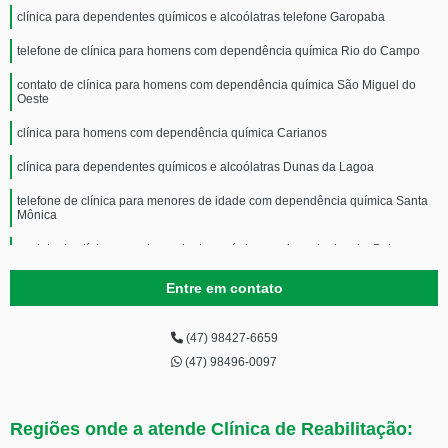
clínica para dependentes químicos e alcoólatras telefone Garopaba
telefone de clínica para homens com dependência química Rio do Campo
contato de clínica para homens com dependência química São Miguel do
Oeste
clínica para homens com dependência química Carianos
clínica para dependentes químicos e alcoólatras Dunas da Lagoa
telefone de clínica para menores de idade com dependência química Santa
Mônica
contato de clínica para dependentes químicos mais perto de mim Bates
contato de clínica para dependentes químicos Itaiópolis
Entre em contato
clínica particular para dependentes químicos Saída Poço Seara
(47) 98427-6659
telefone de clínica particular para dependentes químicos Cordilheira Alta
(47) 98496-0097
clínica para adolescentes dependentes químicos telefone Agronômica
telefone de clínica para dependente químico adolescente Tijucas
Regiões onde a atende Clínica de Reabilitação: