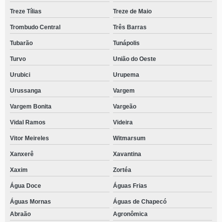
Treze Tílias
Treze de Maio
Trombudo Central
Três Barras
Tubarão
Tunápolis
Turvo
União do Oeste
Urubici
Urupema
Urussanga
Vargem
Vargem Bonita
Vargeão
Vidal Ramos
Videira
Vitor Meireles
Witmarsum
Xanxerê
Xavantina
Xaxim
Zortéa
Água Doce
Águas Frias
Águas Mornas
Águas de Chapecó
Abraão
Agronômica