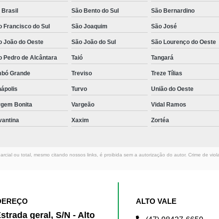
 Brasil
São Bento do Sul
São Bernardino
 Francisco do Sul
São Joaquim
São José
o João do Oeste
São João do Sul
São Lourenço do Oeste
o Pedro de Alcântara
Taió
Tangará
mbó Grande
Treviso
Treze Tílias
ápolis
Turvo
União do Oeste
rgem Bonita
Vargeão
Vidal Ramos
vantina
Xaxim
Zortéa
rcial ou total, mesmo citando nossos links, é proibida sem a autorização do autor. Crime de viol
DEREÇO
ALTO VALE
strada geral, S/N - Alto