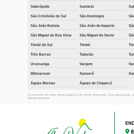
Siderópolis
Sombrio
Sul
São Cristóvão do Sul
São Domingos
São
São João Batista
São João do Itaperiú
Sã
São Miguel da Boa Vista
São Miguel do Oeste
Sã
Timbé do Sul
Timbó
Ti
Três Barras
Tubarão
Tun
Urussanga
Vargem
Va
Witmarsum
Xanxerê
Xa
Águas Mornas
Águas de Chapecó
O conteúdo do texto desta página é de direito reservado. Sua reprodução, pa
direitos autorais
.
EN
E