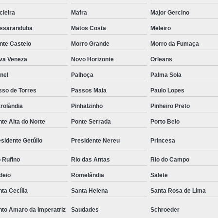
cieira
Mafra
Major Gercino
ssaranduba
Matos Costa
Meleiro
nte Castelo
Morro Grande
Morro da Fumaça
va Veneza
Novo Horizonte
Orleans
nel
Palhoça
Palma Sola
sso de Torres
Passos Maia
Paulo Lopes
rolândia
Pinhalzinho
Pinheiro Preto
te Alta do Norte
Ponte Serrada
Porto Belo
sidente Getúlio
Presidente Nereu
Princesa
 Rufino
Rio das Antas
Rio do Campo
deio
Romelândia
Salete
ta Cecília
Santa Helena
Santa Rosa de Lima
nto Amaro da Imperatriz
Saudades
Schroeder