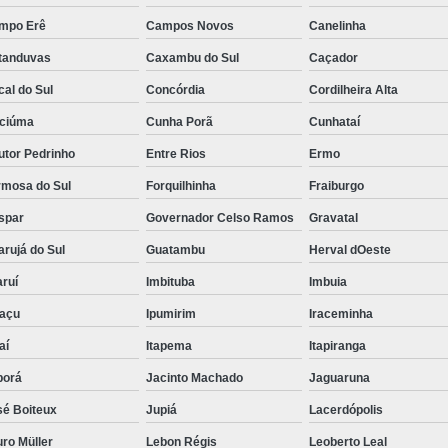
mpo Erê
Campos Novos
Canelinha
tanduvas
Caxambu do Sul
Caçador
al do Sul
Concórdia
Cordilheira Alta
iciúma
Cunha Porã
Cunhataí
utor Pedrinho
Entre Rios
Ermo
rmosa do Sul
Forquilhinha
Fraiburgo
spar
Governador Celso Ramos
Gravatal
rujá do Sul
Guatambu
Herval dOeste
ruí
Imbituba
Imbuia
uaçu
Ipumirim
Iraceminha
aí
Itapema
Itapiranga
borá
Jacinto Machado
Jaguaruna
sé Boiteux
Jupiá
Lacerdópolis
ro Müller
Lebon Régis
Leoberto Leal