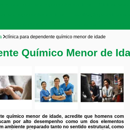
as de tratamento para dependentes químicos
Clínicas para a
cas para dependentes químicos
Reabilitação para viciados 
to para dependentes químicos
Tratamentos para dependent
a
clínica para dependente químico menor de idade
ente Químico Menor de Id
nte químico menor de idade, acredite que homens com
uscam por alto desempenho como um dos elementos
m ambiente preparado tanto no sentido estrutural, como