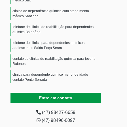
médico Saic
clínica de dependência química com atendimento
médico Santinho
telefone de clínica de reabilitação para dependentes
químico Balneário
telefone de clínica para dependentes químicos
adolescentes Saída Poço Seara
contato de clínica de reabilitação química para jovens
Ratones
clínica para dependente químico menor de idade
contato Ponte Serrada
clínica para dependente químico menor de idade
Jacinto Machado
Entre em contato
telefone de clínica para jovens dependentes químicos
com acolhimento masculino Tunápolis
(47) 98427-6659
(47) 98496-0097
clínica de reabilitação para dependentes químico Retiro