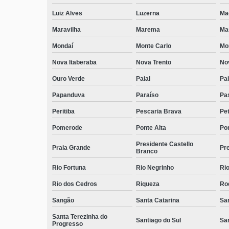
Luiz Alves
Luzerna
Ma
Maravilha
Marema
Ma
Mondaí
Monte Carlo
Mo
Nova Itaberaba
Nova Trento
No
Ouro Verde
Paial
Pai
Papanduva
Paraíso
Pa
Peritiba
Pescaria Brava
Pet
Pomerode
Ponte Alta
Pon
Presidente Castello
Praia Grande
Pre
Branco
Rio Fortuna
Rio Negrinho
Rio
Rio dos Cedros
Riqueza
Ro
Sangão
Santa Catarina
San
Santa Terezinha do
Santiago do Sul
Sa
Progresso