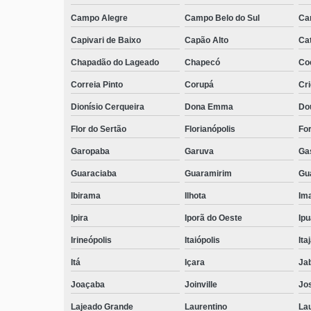
Campo Alegre
Campo Belo do Sul
Ca
Capivari de Baixo
Capão Alto
Ca
Chapadão do Lageado
Chapecó
Coc
Correia Pinto
Corupá
Cr
Dionísio Cerqueira
Dona Emma
Do
Flor do Sertão
Florianópolis
Fo
Garopaba
Garuva
Ga
Guaraciaba
Guaramirim
Gua
Ibirama
Ilhota
Ima
Ipira
Iporã do Oeste
Ip
Irineópolis
Itaiópolis
Itaj
Itá
Içara
Ja
Joaçaba
Joinville
Jo
Lajeado Grande
Laurentino
Lau