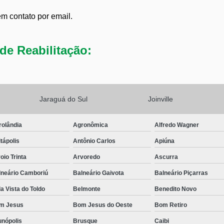
em contato por email.
de Reabilitação:
Jaraguá do Sul
Joinville
rolândia
Agronômica
Alfredo Wagner
tápolis
Antônio Carlos
Apiúna
oio Trinta
Arvoredo
Ascurra
lneário Camboriú
Balneário Gaivota
Balneário Piçarras
a Vista do Toldo
Belmonte
Benedito Novo
m Jesus
Bom Jesus do Oeste
Bom Retiro
unópolis
Brusque
Caibi