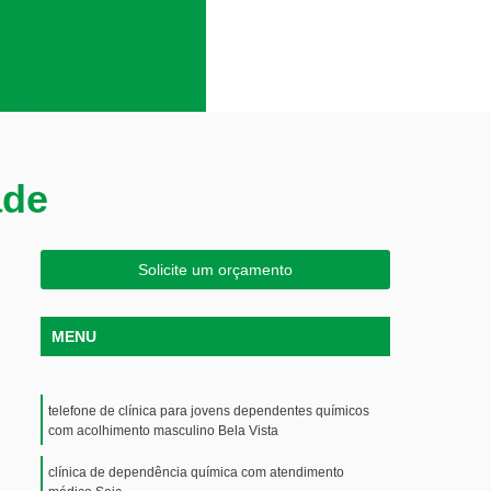
lcoólatras
em álcool
es químicos
ade
Solicite um orçamento
MENU
telefone de clínica para jovens dependentes químicos
com acolhimento masculino Bela Vista
clínica de dependência química com atendimento