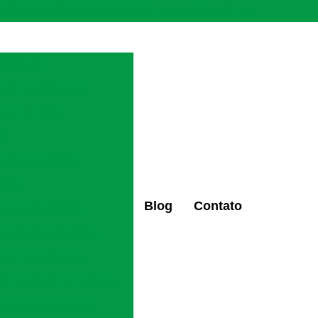
(47) 98427-6659
(47) 98496-0097
ctaltovale2@gmail.com
químicos
ndentes químicos
tes químicos
ão
dentes químicos
mica
Blog
Contato
os de alcoolismo
eabilitação alcoólica
ndentes químicos
 recuperação de drogas
pendentes químicos