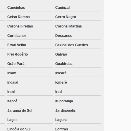
clínica para dependente químico menor de idade
Canoinhas
Capinzal
contato Várzea
Celso Ramos
Cerro Negro
telefone de clínica de reabilitação química homens
Coronel Freitas
Coronel Martins
Palmeira
Curitibanos
Descanso
clínica de reabilitação para dependentes químico Cdl
Erval Velho
Faxinal dos Guedes
clínica dependência química Jaraguá do Sul
Frei Rogério
Galvão
clínica para dependentes químicos adolescentes
Grão-Pará
Guabiruba
contato Vargeão
Ibiam
Ibicaré
clínica de reabilitação química com psicóloga contato
Indaial
Iomerê
Pedrita
Irani
Irati
clínica de reabilitação química mais perto contato
Campos Novos
Itapoá
Ituporanga
Jaraguá do Sul
Jardinópolis
contato de clínica de dependência química com
atendimento médico Monte Castelo
Lages
Laguna
contato de clínica de reabilitação química com psicóloga
Lindóia do Sul
Lontras