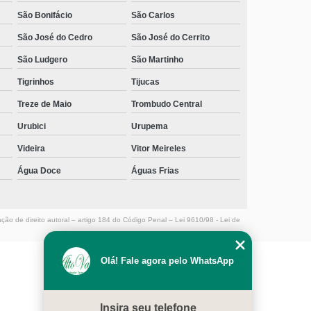
São Bonifácio
São Carlos
clínica de reabilitação para dependentes químico
contato Parque Guarani
São José do Cedro
São José do Cerrito
contato de clínica para dependente químico menor de
São Ludgero
São Martinho
idade Capivari
Tigrinhos
Tijucas
contato de clínica dependência química Benedito Novo
Treze de Maio
Trombudo Central
clínica de reabilitação química com psicóloga contato
Urubici
Urupema
São Carlos
Videira
Vitor Meireles
contato de clínica dependência química Ponte Alta do
Água Doce
Águas Frias
Norte
clínica dependência química Luiz Alves
ação de direito autoral – artigo 184 do Código Penal –
Lei 9610/98 - Lei de
clínica para dependente químico com terapeuta Ibiam
telefone de clínica para dependente químico com
Olá! Fale agora pelo WhatsApp
terapeuta Petrolândia
MENU
clínica de dependência química com atendimento
médico contato Saltinho
HOME
Insira seu telefone