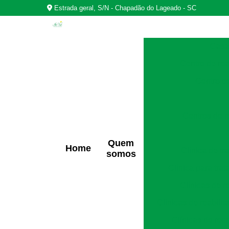
Estrada geral, S/N - Chapadão do Lageado - SC
Casas
Centro de rea
Centro d
Centros de r
Quem
Home
Clínica de t
somos
Clínica para tra
Clínicas de r
Clínicas de reabili
Clínicas de rec