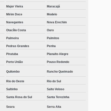
Passos Maia
Major Vieira
Maracajá
contato de clínica para dependente químico com
Mirim Doce
Modelo
terapeuta Cocal do Sul
Navegantes
Nova Erechim
clínica de reabilitação química homens São João do Sul
Otacílio Costa
Ouro
contato de clínica de reabilitação química homens
Palmeira
Palmitos
Saguaçu
Pedras Grandes
Penha
telefone de clínica de reabilitação química mais perto
Paial
Piratuba
Planalto Alegre
telefone de clínica para dependente químico Irani
Porto União
Pouso Redondo
clínica para dependente químico Estrada Nova
Quilombo
Rancho Queimado
clínica para dependente químico contato Sangão
Rio do Oeste
Rio do Sul
Saltinho
Salto Veloso
clínica para dependentes químicos adolescentes
Urupema
Santa Rosa do Sul
Santa Terezinha
clínica para dependente químico com terapeuta
Seara
Serra Alta
Sagrado Coração de Jesus