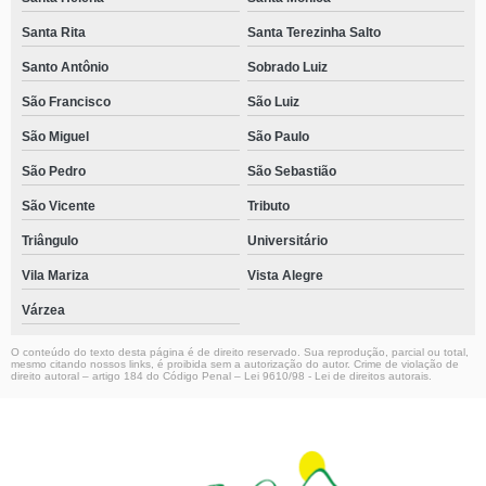
Santa Rita
Santa Terezinha Salto
Santo Antônio
Sobrado Luiz
São Francisco
São Luiz
São Miguel
São Paulo
São Pedro
São Sebastião
São Vicente
Tributo
Triângulo
Universitário
Vila Mariza
Vista Alegre
Várzea
O conteúdo do texto desta página é de direito reservado. Sua reprodução, parcial ou total,
mesmo citando nossos links, é proibida sem a autorização do autor. Crime de violação de
direito autoral – artigo 184 do Código Penal –
Lei 9610/98 - Lei de direitos autorais
.