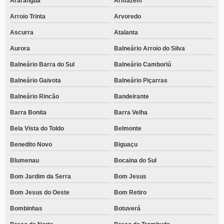
Araranguá
Armazém
clínica para dependentes alcoólicos Ulysses Guimarães
Arroio Trinta
Arvoredo
telefone de clínica especializada em recuperação para dependentes
alcoólicos Jaraguá do Sul
Ascurra
Atalanta
clínica para dependente de álcool telefone Armação
Aurora
Balneário Arroio do Silva
telefone de clínica para dependente alcoólico Ituporanga
Balneário Barra do Sul
Balneário Camboriú
telefone de clínica de reabilitação alcoólica Autódromo
Balneário Gaivota
Balneário Piçarras
telefone de clínica de reabilitação para alcoólicos Campeche Central
Balneário Rincão
Bandeirante
contato de clínica de reabilitação de alcoólicos Moenda
Barra Bonita
Barra Velha
Bela Vista do Toldo
Belmonte
telefone de clínica de reabilitação para alcoólicos Macieira
Benedito Novo
Biguaçu
contato de clínica para dependentes alcoólicos José Mendes
Blumenau
Bocaina do Sul
contato de clínica para dependente alcoólico José Boiteux
Bom Jardim da Serra
Bom Jesus
clínica especializada em reabilitação de alcoólicos contato Canto do Lamim
Bom Jesus do Oeste
Bom Retiro
clínica de reabilitação para alcoólicos telefone Santa Terezinha do
Progresso
Bombinhas
Botuverá
clínica de recuperação para dependente alcoólico Boqueirão