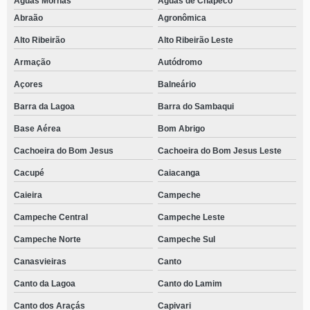
Águas Mornas
Águas de Chapecó
Abraão
Agronômica
Alto Ribeirão
Alto Ribeirão Leste
Armação
Autódromo
Açores
Balneário
Barra da Lagoa
Barra do Sambaqui
Base Aérea
Bom Abrigo
Cachoeira do Bom Jesus
Cachoeira do Bom Jesus Leste
Cacupé
Caiacanga
Caieira
Campeche
Campeche Central
Campeche Leste
Campeche Norte
Campeche Sul
Canasvieiras
Canto
Canto da Lagoa
Canto do Lamim
Canto dos Araçás
Capivari