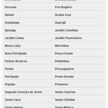
Ferrovia
Frei Rogério
Gethal
Gralha Azul
Guadalupe
Guarujá
Ipiranga
Jardim Camélias
Jardim Celina
Jardim Panorâmico
Maria Luíza
Morrinhos
Nova Petrópolis
Passo Fundo
Pedras Brancas
Pelotinhas
Penha
Pessegueiros
Petrópolis
Ponte Grande
Popular
Promorar
Sagrado Coração de Jesus
Santa Catarina
Santa Clara
Santa Cândida
Santa Helena
Santa Mônica