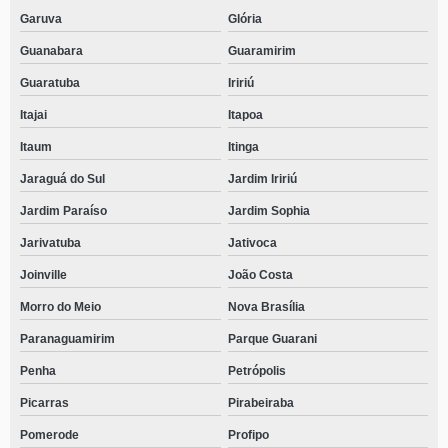
Garuva
Glória
Guanabara
Guaramirim
Guaratuba
Iririú
Itajai
Itapoa
Itaum
Itinga
Jaraguá do Sul
Jardim Iririú
Jardim Paraíso
Jardim Sophia
Jarivatuba
Jativoca
Joinville
João Costa
Morro do Meio
Nova Brasília
Paranaguamirim
Parque Guarani
Penha
Petrópolis
Picarras
Pirabeiraba
Pomerode
Profipo