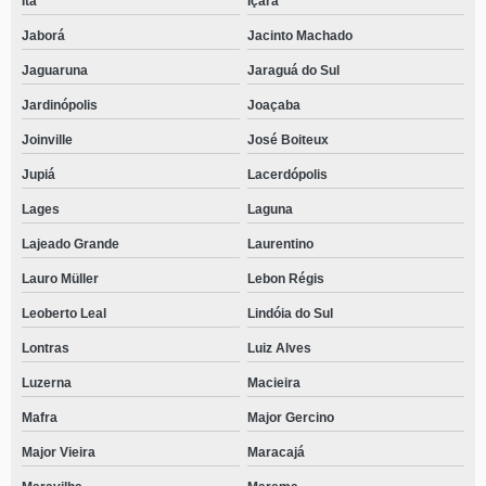
Itá
Içara
contato de clínica especializada em recuperação para dependentes
Jaborá
Jacinto Machado
alcoólicos Capinzal
Jaguaruna
Jaraguá do Sul
telefone de clínica para dependente de álcool Mafra
Jardinópolis
Joaçaba
clínica de recuperação para dependente alcoólico contato Anita Garibaldi
Joinville
José Boiteux
contato de clínica para dependente alcoólico Recanto dos Açores
Jupiá
Lacerdópolis
contato de clínica para dependente de álcool Riqueza
Lages
Laguna
clínica de reabilitação alcoólica telefone Boqueirão
Lajeado Grande
Laurentino
Lauro Müller
Lebon Régis
Leoberto Leal
Lindóia do Sul
Lontras
Luiz Alves
Luzerna
Macieira
Mafra
Major Gercino
Major Vieira
Maracajá