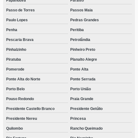
Papanduva
Paraíso
Passo de Torres
Passos Maia
Paulo Lopes
Pedras Grandes
Penha
Peritiba
Pescaria Brava
Petrolândia
Pinhalzinho
Pinheiro Preto
Piratuba
Planalto Alegre
Pomerode
Ponte Alta
Ponte Alta do Norte
Ponte Serrada
Porto Belo
Porto União
Pouso Redondo
Praia Grande
Presidente Castello Branco
Presidente Getúlio
Presidente Nereu
Princesa
Quilombo
Rancho Queimado