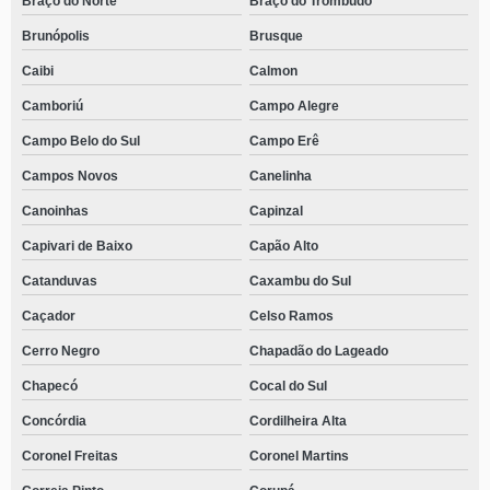
Braço do Norte
Braço do Trombudo
contato de clínica especializada em reabilitação de alcoólicos Araquari
Brunópolis
Brusque
telefone de clínica de reabilitação alcoólica Retiro
Caibi
Calmon
clínica de recuperação alcoólica telefone Arvoredo
Camboriú
Campo Alegre
Campo Belo do Sul
Campo Erê
telefone de clínica especializada em reabilitação de alcoólicos Sagrado
Coração de Jesus
Campos Novos
Canelinha
clínica especializada em reabilitação de alcoólicos contato Rio Negrinho
Canoinhas
Capinzal
telefone de clínica de reabilitação de alcoólicos Jaraguá do Sul
Capivari de Baixo
Capão Alto
clínica especializada em recuperação para dependentes alcoólicos telefone
Catanduvas
Caxambu do Sul
Criciúma
Caçador
Celso Ramos
clínica de reabilitação de alcoólicos telefone Sagrado Coração de Jesus
Cerro Negro
Chapadão do Lageado
clínica para dependente alcoólico telefone Bom Retiro
Chapecó
Cocal do Sul
clínica de reabilitação para alcoólicos Tunápolis
Concórdia
Cordilheira Alta
clínica especializada em recuperação para dependentes alcoólicos Santa
Luzia
Coronel Freitas
Coronel Martins
clínica de reabilitação para alcoólicos Catanduvas