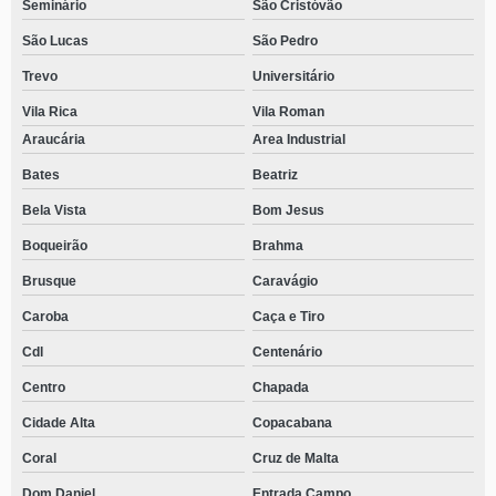
Seminário
São Cristóvão
São Lucas
São Pedro
Trevo
Universitário
Vila Rica
Vila Roman
Araucária
Area Industrial
Bates
Beatriz
Bela Vista
Bom Jesus
Boqueirão
Brahma
Brusque
Caravágio
Caroba
Caça e Tiro
Cdl
Centenário
Centro
Chapada
Cidade Alta
Copacabana
Coral
Cruz de Malta
Dom Daniel
Entrada Campo