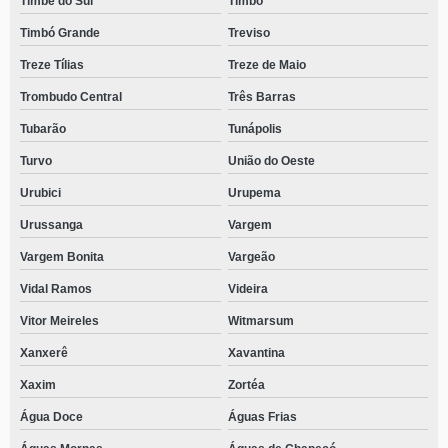
Timbé do Sul
Timbó
Timbó Grande
Treviso
Treze Tílias
Treze de Maio
Trombudo Central
Três Barras
Tubarão
Tunápolis
Turvo
União do Oeste
Urubici
Urupema
Urussanga
Vargem
Vargem Bonita
Vargeão
Vidal Ramos
Videira
Vitor Meireles
Witmarsum
Xanxerê
Xavantina
Xaxim
Zortéa
Água Doce
Águas Frias