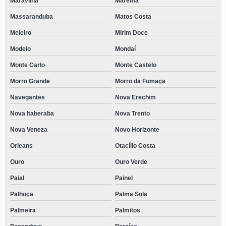
Maravilha
Marema
Massaranduba
Matos Costa
Meleiro
Mirim Doce
Modelo
Mondaí
Monte Carlo
Monte Castelo
Morro Grande
Morro da Fumaça
Navegantes
Nova Erechim
Nova Itaberaba
Nova Trento
Nova Veneza
Novo Horizonte
Orleans
Otacílio Costa
Ouro
Ouro Verde
Paial
Painel
Palhoça
Palma Sola
Palmeira
Palmitos