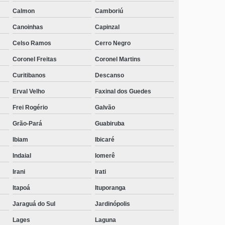
Retiro
Calmon
Camboriú
clínica de recuperação alcoólatras Vargem Bonita
Canoinhas
Capinzal
clínica de recuperação com atendimento médico contato
Celso Ramos
Cerro Negro
Campeche Central
Coronel Freitas
Coronel Martins
onde tem clínica de recuperação para terceira idade
Curitibanos
Descanso
Saudades
Erval Velho
Faxinal dos Guedes
clinica de recuperação de dependentes químicos
contato Tangará
Frei Rogério
Galvão
Grão-Pará
Guabiruba
onde tem clínica de recuperação para jovens drogados
Lauro Müller
Ibiam
Ibicaré
clinica de recuperação Palmital
Indaial
Iomerê
Irani
Irati
telefone de clínica de recuperação com atendimento
médico Chapadão do Lageado
Itapoá
Ituporanga
clínica de recuperação para jovens drogados Araucária
Jaraguá do Sul
Jardinópolis
Lages
Laguna
clínica de recuperação para jovens drogados contato