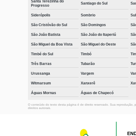
Santa Terezinha do
Santiago do Sul
Sa
Progresso
Siderópolis
Sombrio
Sul
São Cristóvão do Sul
São Domingos
São
São João Batista
São João do Itaperiú
Sã
São Miguel da Boa Vista
São Miguel do Oeste
Sã
Timbé do Sul
Timbó
Ti
Três Barras
Tubarão
Tun
Urussanga
Vargem
Va
Witmarsum
Xanxerê
Xa
Águas Mornas
Águas de Chapecó
O conteúdo do texto desta página é de direito reservado. Sua reprodução, pa
direitos autorais
.
EN