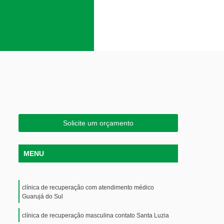
lcoólatras
em álcool
es químicos
Solicite um orçamento
MENU
clínica de recuperação com atendimento médico
Guarujá do Sul
clínica de recuperação masculina contato Santa Luzia