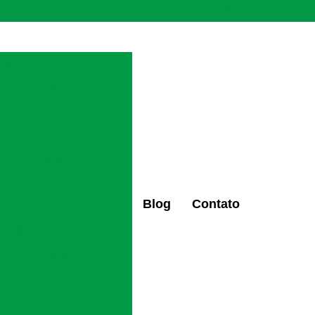
(47) 98427-6659
(47) 98496-0097
ctaltovale2@gmail.com
químicos
ndentes químicos
tes químicos
ão
dentes químicos
mica
Blog
Contato
os de alcoolismo
eabilitação alcoólica
ndentes químicos
 recuperação de drogas
pendentes químicos