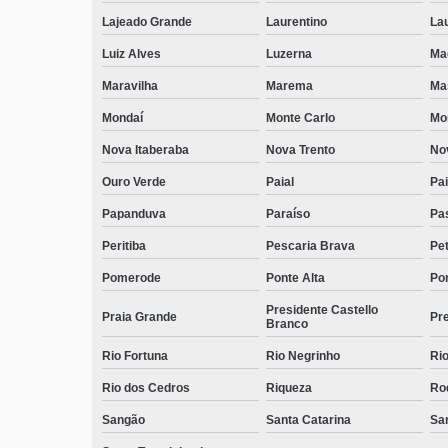
Lajeado Grande
Laurentino
Lau
Luiz Alves
Luzerna
Ma
Maravilha
Marema
Ma
Mondaí
Monte Carlo
Mo
Nova Itaberaba
Nova Trento
No
Ouro Verde
Paial
Pai
Papanduva
Paraíso
Pa
Peritiba
Pescaria Brava
Pet
Pomerode
Ponte Alta
Pon
Presidente Castello
Praia Grande
Pre
Branco
Rio Fortuna
Rio Negrinho
Rio
Rio dos Cedros
Riqueza
Ro
Sangão
Santa Catarina
San