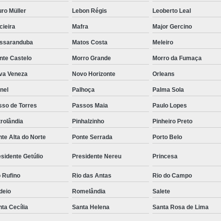
ro Müller
Lebon Régis
Leoberto Leal
cieira
Mafra
Major Gercino
ssaranduba
Matos Costa
Meleiro
nte Castelo
Morro Grande
Morro da Fumaça
va Veneza
Novo Horizonte
Orleans
nel
Palhoça
Palma Sola
sso de Torres
Passos Maia
Paulo Lopes
rolândia
Pinhalzinho
Pinheiro Preto
te Alta do Norte
Ponte Serrada
Porto Belo
sidente Getúlio
Presidente Nereu
Princesa
 Rufino
Rio das Antas
Rio do Campo
deio
Romelândia
Salete
ta Cecília
Santa Helena
Santa Rosa de Lima