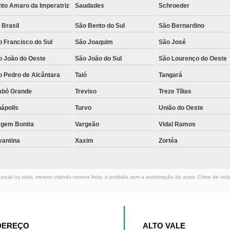
nto Amaro da Imperatriz
Saudades
Schroeder
 Brasil
São Bento do Sul
São Bernardino
 Francisco do Sul
São Joaquim
São José
o João do Oeste
São João do Sul
São Lourenço do Oeste
o Pedro de Alcântara
Taió
Tangará
mbó Grande
Treviso
Treze Tílias
ápolis
Turvo
União do Oeste
rgem Bonita
Vargeão
Vidal Ramos
vantina
Xaxim
Zortéa
rcial ou total, mesmo citando nossos links, é proibida sem a autorização do autor. Crime de viol
DEREÇO
ALTO VALE