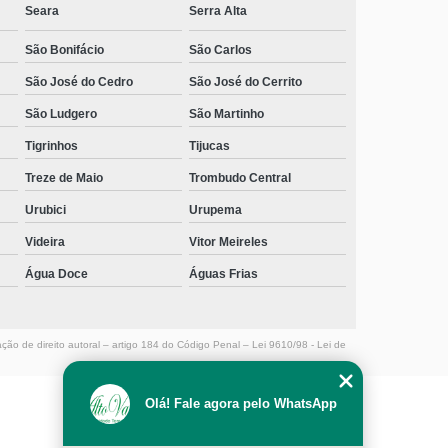
Seara
Serra Alta
clinica de recuperação para menores de idade Benedito
Novo
São Bonifácio
São Carlos
clinica de recuperação para menores de idade
São José do Cedro
São José do Cerrito
Morrinhos
São Ludgero
São Martinho
clínica de recuperação para terceira idade Mafra
Tigrinhos
Tijucas
clinica de recuperação de alcoólatras Pedregal
Treze de Maio
Trombudo Central
telefone de clinica de recuperação Jardinópolis
Urubici
Urupema
clínica de recuperação masculina Cachoeira do Bom
Videira
Vitor Meireles
Jesus
Água Doce
Águas Frias
onde tem clínica de recuperação para jovens drogados
Braço do Norte
ação de direito autoral – artigo 184 do Código Penal –
Lei 9610/98 - Lei de
telefone de clinica de recuperação de alcoólatras Ponta
das Canas
Olá! Fale agora pelo WhatsApp
telefone de clinica de recuperação de dependentes
químicos Pescaria Brava
MENU