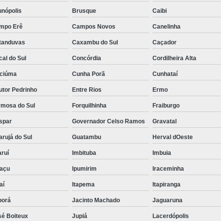
unópolis
Brusque
Caibi
mpo Erê
Campos Novos
Canelinha
tanduvas
Caxambu do Sul
Caçador
al do Sul
Concórdia
Cordilheira Alta
iciúma
Cunha Porã
Cunhataí
utor Pedrinho
Entre Rios
Ermo
rmosa do Sul
Forquilhinha
Fraiburgo
spar
Governador Celso Ramos
Gravatal
rujá do Sul
Guatambu
Herval dOeste
ruí
Imbituba
Imbuia
uaçu
Ipumirim
Iraceminha
aí
Itapema
Itapiranga
borá
Jacinto Machado
Jaguaruna
sé Boiteux
Jupiá
Lacerdópolis