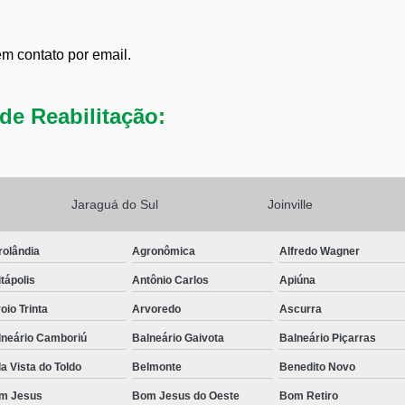
em contato por email.
de Reabilitação:
Jaraguá do Sul
Joinville
rolândia
Agronômica
Alfredo Wagner
tápolis
Antônio Carlos
Apiúna
oio Trinta
Arvoredo
Ascurra
lneário Camboriú
Balneário Gaivota
Balneário Piçarras
a Vista do Toldo
Belmonte
Benedito Novo
m Jesus
Bom Jesus do Oeste
Bom Retiro