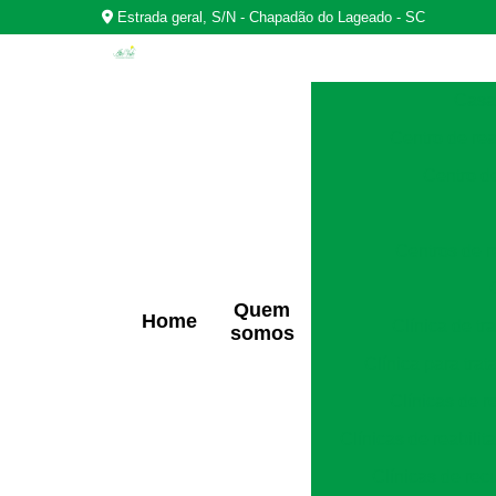
Estrada geral, S/N - Chapadão do Lageado - SC
Casas
Centro de rea
Centro d
Centros de r
Quem
Home
Clínica de t
somos
Clínica para tra
Clínicas de r
Clínicas de reabili
Clínicas de rec