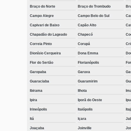
Braço do Norte
Braço do Trombudo
Br
Campo Alegre
Campo Belo do Sul
Ca
Capivari de Baixo
Capão Alto
Ca
Chapadão do Lageado
Chapecó
Coc
Correia Pinto
Corupá
Cr
Dionísio Cerqueira
Dona Emma
Do
Flor do Sertão
Florianópolis
Fo
Garopaba
Garuva
Ga
Guaraciaba
Guaramirim
Gua
Ibirama
Ilhota
Ima
Ipira
Iporã do Oeste
Ip
Irineópolis
Itaiópolis
Itaj
Itá
Içara
Ja
Joaçaba
Joinville
Jo