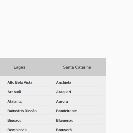
onde tem clínica de recuperação alcoólatras Tifa Monos
onde tem clinica de recuperação Dunas da Lagoa
telefone de clínica de recuperação para homem
dependente químico Orleans
clinica de recuperação contato Capinzal
telefone de clinica de recuperação de alcoólatras Bom
Abrigo
Lages
Santa Catarina
telefone de clinica de recuperação para menores de
idade Trevo
Alto Bela Vista
Anchieta
telefone de clinica de recuperação para menores de
idade Jacinto Machado
Arabutã
Araquari
Atalanta
Aurora
onde tem clínica de recuperação para homem
dependente químico Campos Novos
Balneário Rincão
Bandeirante
clínica de recuperação alcoólatras contato Ratones
Biguaçu
Blumenau
onde tem clínica de recuperação para terceira idade
Bombinhas
Botuverá