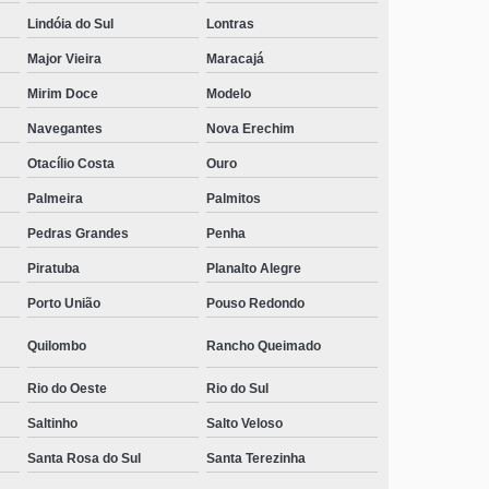
Saltinho
Lindóia do Sul
Lontras
telefone de clínica de recuperação para homem
Major Vieira
Maracajá
dependente químico Otacílio Costa
Mirim Doce
Modelo
clínica de recuperação para terceira idade contato
Navegantes
Nova Erechim
Autódromo
Otacílio Costa
Ouro
telefone de clínica de recuperação para jovens
drogados Autódromo
Palmeira
Palmitos
Pedras Grandes
Penha
onde tem clinica de recuperação para menores de
idade José Mendes
Piratuba
Planalto Alegre
onde tem clinica de recuperação de dependentes
Porto União
Pouso Redondo
químicos Santinho
Quilombo
Rancho Queimado
clínica de recuperação alcoólatras Descanso
Rio do Oeste
Rio do Sul
clínica de recuperação para terceira idade Autódromo
Saltinho
Salto Veloso
onde tem clinica de recuperação de alcoólatras Ponte
Santa Rosa do Sul
Santa Terezinha
Alta do Norte