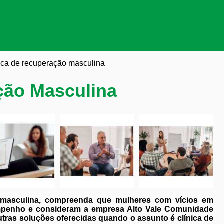
as de tratamento para dependentes químicos
Clínicas para a
cas para dependentes químicos
Reabilitação para viciados 
to para dependentes químicos
Tratamentos para dependent
nica de recuperação masculina
ção Masculina
o masculina, compreenda que mulheres com vícios em
mpenho e consideram a empresa Alto Vale Comunidade
tras soluções oferecidas quando o assunto é clínica de