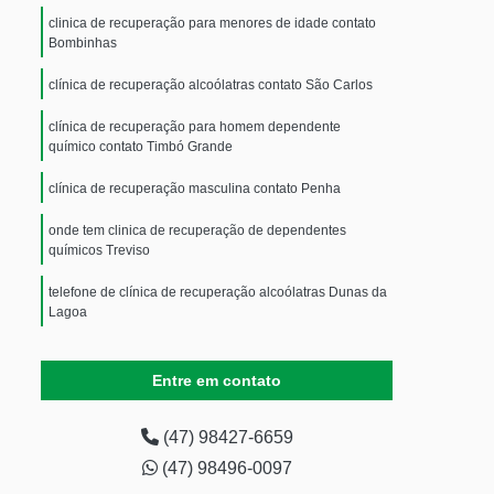
clinica de recuperação para menores de idade contato
Bombinhas
clínica de recuperação alcoólatras contato São Carlos
clínica de recuperação para homem dependente
químico contato Timbó Grande
clínica de recuperação masculina contato Penha
onde tem clinica de recuperação de dependentes
químicos Treviso
telefone de clínica de recuperação alcoólatras Dunas da
Lagoa
telefone de clínica de recuperação masculina Lauro
Müller
Entre em contato
onde tem clinica de recuperação João Costa
(47) 98427-6659
onde tem clínica de recuperação masculina Pantanal
(47) 98496-0097