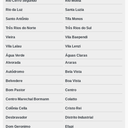
Rio Cerro Segundo
Rio Molha
Rio da Luz
Santa Luzia
Santo Antônio
Tifa Monos
Três Rios do Norte
Três Rios do Sul
Vieira
Vila Baependi
Vila Lalau
Vila Lenzi
Água Verde
Águas Claras
Alvorada
Araras
Autódromo
Bela Vista
Belvedere
Boa Vista
Bom Pastor
Centro
Centro Marechal Bormann
Colatto
Colônia Cella
Cristo Rei
Desbravador
Distrito Industrial
Dom Geronimo
Efapi