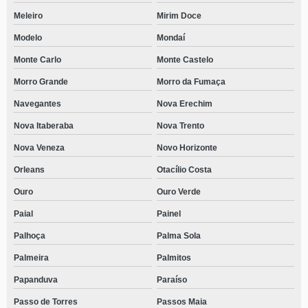
contato de clínica de reabilitação alcoólatra Palmeira
Meleiro
Mirim Doce
contato de clínica de reabilitação de alcoólatras Costeira do Ribeirão
Modelo
Mondaí
contato de clínica para recuperação de alcoólatras Tangará
Monte Carlo
Monte Castelo
Morro Grande
Morro da Fumaça
Navegantes
Nova Erechim
Nova Itaberaba
Nova Trento
Nova Veneza
Novo Horizonte
Orleans
Otacílio Costa
Ouro
Ouro Verde
Paial
Painel
Palhoça
Palma Sola
Palmeira
Palmitos
Papanduva
Paraíso
Passo de Torres
Passos Maia