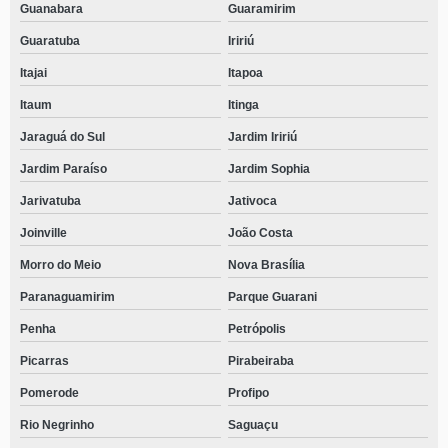
Guanabara
Guaramirim
Guaratuba
Iririú
Itajai
Itapoa
Itaum
Itinga
Jaraguá do Sul
Jardim Iririú
Jardim Paraíso
Jardim Sophia
Jarivatuba
Jativoca
Joinville
João Costa
Morro do Meio
Nova Brasília
Paranaguamirim
Parque Guarani
Penha
Petrópolis
Picarras
Pirabeiraba
Pomerode
Profipo
Rio Negrinho
Saguaçu