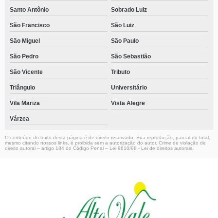
Santo Antônio
Sobrado Luiz
São Francisco
São Luiz
São Miguel
São Paulo
São Pedro
São Sebastião
São Vicente
Tributo
Triângulo
Universitário
Vila Mariza
Vista Alegre
Várzea
O conteúdo do texto desta página é de direito reservado. Sua reprodução, parcial ou total,
mesmo citando nossos links, é proibida sem a autorização do autor. Crime de violação de
direito autoral – artigo 184 do Código Penal –
Lei 9610/98 - Lei de direitos autorais
.