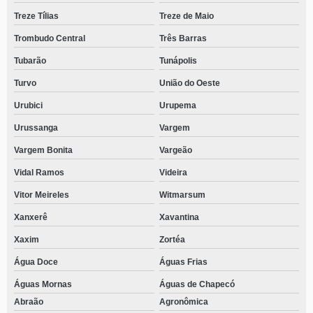
Treze Tílias
Treze de Maio
Trombudo Central
Três Barras
Tubarão
Tunápolis
Turvo
União do Oeste
Urubici
Urupema
Urussanga
Vargem
Vargem Bonita
Vargeão
Vidal Ramos
Videira
Vitor Meireles
Witmarsum
Xanxerê
Xavantina
Xaxim
Zortéa
Água Doce
Águas Frias
Águas Mornas
Águas de Chapecó
Abraão
Agronômica