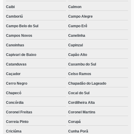
clínica para tratamento de alcoólatras Paulo Lopes
Caibi
Calmon
clínica de reabilitação de alcoólatras telefone Distrito Industrial
Camboriú
Campo Alegre
telefone de clínica para tratamento de alcoólatras Joaçaba
Campo Belo do Sul
Campo Erê
contato de clínica para alcoólatra com atendimento médico Cacupé
Campos Novos
Canelinha
clínica para recuperação de alcoólatras Centro
Canoinhas
Capinzal
clínica para alcoólatra com atendimento médico telefone Campeche Leste
Capivari de Baixo
Capão Alto
clínica de internação para alcoólatras telefone Centro
Catanduvas
Caxambu do Sul
clínica para alcoólatra com psicoterapia individual Gethal
Caçador
Celso Ramos
clínica para alcoólatra com psicoterapia individual Araucária
Cerro Negro
Chapadão do Lageado
Chapecó
Cocal do Sul
clínica de internação para alcoólatras Braço do Trombudo
Concórdia
Cordilheira Alta
clínica para alcoólatra com psicoterapia individual telefone Morrinhos
Coronel Freitas
Coronel Martins
telefone de clínica de reabilitação alcoólatra Saltinho
Correia Pinto
Corupá
clínica de reabilitação para dependentes químicos e alcoólatras Jaraguá 84
Criciúma
Cunha Porã