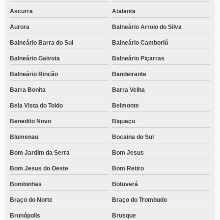
Ascurra
Atalanta
telefone de clínica de reabilitação para dependentes químicos e alcoólatras
Pomerode
Aurora
Balneário Arroio do Silva
clínica para tratamento de alcoólatras telefone Costeira do Ribeirão
Balneário Barra do Sul
Balneário Camboriú
contato de clínica de recuperação para alcoólatra Modelo
Balneário Gaivota
Balneário Piçarras
clínica de reabilitação para dependentes químicos e alcoólatras Balneário
Balneário Rincão
Bandeirante
contato de clínica para tratamento de alcoólatras Descanso
Barra Bonita
Barra Velha
Bela Vista do Toldo
Belmonte
contato de clínica para alcoólatra com psicoterapia individual Santo Antônio
Benedito Novo
Biguaçu
clínica para alcoólatras telefone São João do Rio Vermelho
Blumenau
Bocaina do Sul
clínica de reabilitação de alcoólatras Gethal
Bom Jardim da Serra
Bom Jesus
contato de clínica de alcoólatras Frei Rogério
Bom Jesus do Oeste
Bom Retiro
clínica para recuperação de alcoólatras telefone Caiacanga
Bombinhas
Botuverá
clínica de alcoólatras telefone Agrolândia
Braço do Norte
Braço do Trombudo
contato de clínica de recuperação para alcoólatra São Bento do Sul
Brunópolis
Brusque