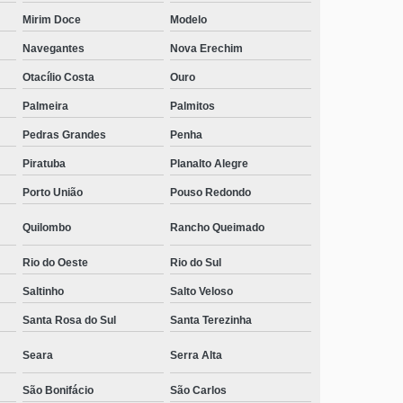
Mirim Doce
Modelo
telefone de clínica de internação para alcoólatras Braço
do Trombudo
Navegantes
Nova Erechim
telefone de clínica de alcoólatras Itacorubi
Otacílio Costa
Ouro
Palmeira
Palmitos
clínica para alcoólatra com psicoterapia individual
Palmital
Pedras Grandes
Penha
clínica de internação para alcoólatras Palmeira
Piratuba
Planalto Alegre
clínica para recuperação de alcoólatras Colatto
Porto União
Pouso Redondo
telefone de clínica de reabilitação de alcoólatras Palma
Quilombo
Rancho Queimado
Sola
Rio do Oeste
Rio do Sul
contato de clínica de alcoólatras Seminário
Saltinho
Salto Veloso
contato de clínica para recuperação de alcoólatras Boa
Santa Rosa do Sul
Santa Terezinha
Vista
Seara
Serra Alta
clínica de recuperação para alcoólatra telefone
Czerniewicz
São Bonifácio
São Carlos