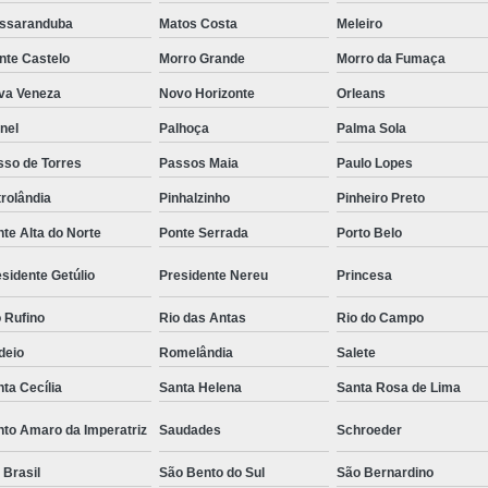
ssaranduba
Matos Costa
Meleiro
nte Castelo
Morro Grande
Morro da Fumaça
va Veneza
Novo Horizonte
Orleans
nel
Palhoça
Palma Sola
sso de Torres
Passos Maia
Paulo Lopes
rolândia
Pinhalzinho
Pinheiro Preto
te Alta do Norte
Ponte Serrada
Porto Belo
sidente Getúlio
Presidente Nereu
Princesa
 Rufino
Rio das Antas
Rio do Campo
deio
Romelândia
Salete
ta Cecília
Santa Helena
Santa Rosa de Lima
nto Amaro da Imperatriz
Saudades
Schroeder
 Brasil
São Bento do Sul
São Bernardino