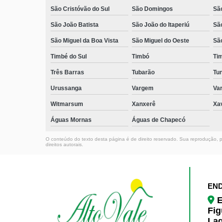
São Cristóvão do Sul
São Domingos
São
São João Batista
São João do Itaperiú
Sã
São Miguel da Boa Vista
São Miguel do Oeste
Sã
Timbé do Sul
Timbó
Ti
Três Barras
Tubarão
Tun
Urussanga
Vargem
Va
Witmarsum
Xanxerê
Xa
Águas Mornas
Águas de Chapecó
O conteúdo do texto desta página é de direito reservado. Sua reprodução, pa
direitos autorais
.
EN
E
Fig
La