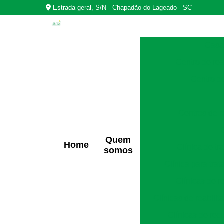
Estrada geral, S/N - Chapadão do Lageado - SC
Casas
Centro de rea
Centro d
Centros de r
Quem
Home
Clínica de t
somos
Clínica para tra
Clínicas de r
Clínicas de reabili
Clínicas de rec