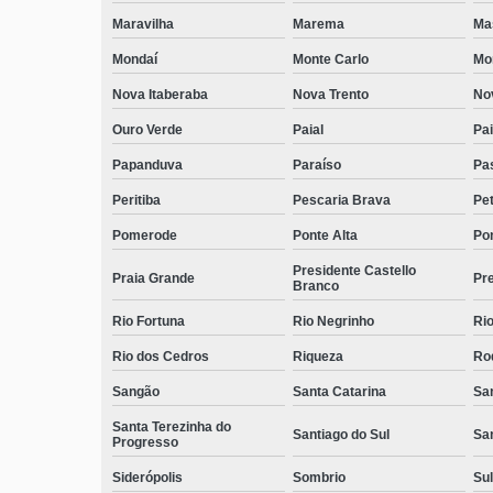
Maravilha
Marema
Ma
Mondaí
Monte Carlo
Mo
Nova Itaberaba
Nova Trento
No
Ouro Verde
Paial
Pai
Papanduva
Paraíso
Pa
Peritiba
Pescaria Brava
Pet
Pomerode
Ponte Alta
Pon
Presidente Castello
Praia Grande
Pre
Branco
Rio Fortuna
Rio Negrinho
Rio
Rio dos Cedros
Riqueza
Ro
Sangão
Santa Catarina
San
Santa Terezinha do
Santiago do Sul
Sa
Progresso
Siderópolis
Sombrio
Sul