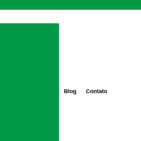
(47) 98427-6659
(47) 98496-0097
ctaltovale2@gmail.com
químicos
ndentes químicos
tes químicos
ão
dentes químicos
mica
Blog
Contato
os de alcoolismo
eabilitação alcoólica
ndentes químicos
 recuperação de drogas
pendentes químicos