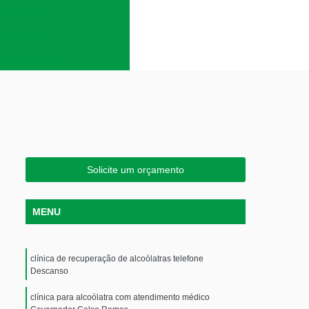
lcoólatras
em álcool
es químicos
Solicite um orçamento
MENU
clínica de recuperação de alcoólatras telefone
Descanso
clínica para alcoólatra com atendimento médico