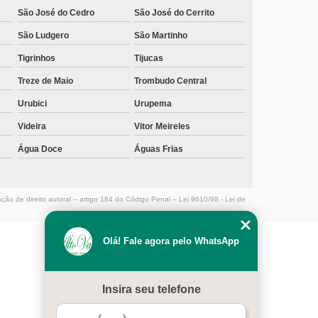
telefone de clínica de reabilitação de alcoólatras
São José do Cedro
São José do Cerrito
Costeira do Ribeirão
São Ludgero
São Martinho
clínica de reabilitação de alcoólatras Boa Vista
Tigrinhos
Tijucas
contato de clínica de reabilitação alcoólatra Apiúna
Treze de Maio
Trombudo Central
clínica para recuperação de alcoólatras telefone Boa
Urubici
Urupema
Vista
Videira
Vitor Meireles
clínica para alcoólatras telefone Cachoeira do Bom
Água Doce
Águas Frias
Jesus
telefone de clínica para tratamento de alcoólatras
Sambaqui
ação de direito autoral – artigo 184 do Código Penal –
Lei 9610/98 - Lei de
contato de clínica para tratamento de alcoólatras São
Francisco
Olá! Fale agora pelo WhatsApp
clínica para alcoólatras telefone Cocal do Sul
MENU
contato de clínica de recuperação de alcoólatras
HOME
Insira seu telefone
Saguaçu
EMPRESA