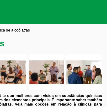
as de tratamento para dependentes químicos
Clínicas para a
cas para dependentes químicos
Reabilitação para viciados 
to para dependentes químicos
Tratamentos para dependent
nica de alcoólatras
as
redite que mulheres com vícios em substâncias químicas
dos elementos principais. É importante saber também
ólatras. Veja mais opções em relação à clínicas para