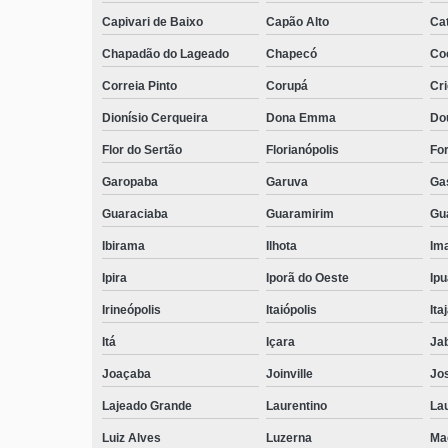
Capivari de Baixo
Capão Alto
Ca
Chapadão do Lageado
Chapecó
Coc
Correia Pinto
Corupá
Cr
Dionísio Cerqueira
Dona Emma
Do
Flor do Sertão
Florianópolis
Fo
Garopaba
Garuva
Ga
Guaraciaba
Guaramirim
Gua
Ibirama
Ilhota
Ima
Ipira
Iporã do Oeste
Ip
Irineópolis
Itaiópolis
Itaj
Itá
Içara
Ja
Joaçaba
Joinville
Jo
Lajeado Grande
Laurentino
Lau
Luiz Alves
Luzerna
Ma