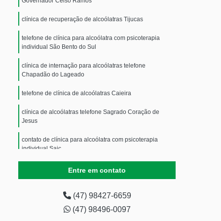
Governador Celso Ramos
clínica de recuperação de alcoólatras Tijucas
telefone de clínica para alcoólatra com psicoterapia
individual São Bento do Sul
clínica de internação para alcoólatras telefone
Chapadão do Lageado
telefone de clínica de alcoólatras Caieira
clínica de alcoólatras telefone Sagrado Coração de
Jesus
contato de clínica para alcoólatra com psicoterapia
individual Saic
telefone de clínica de recuperação de alcoólatras Santa
Entre em contato
Mônica
telefone de clínica de reabilitação alcoólatra Centro
(47) 98427-6659
(47) 98496-0097
telefone de clínica de recuperação de alcoólatras