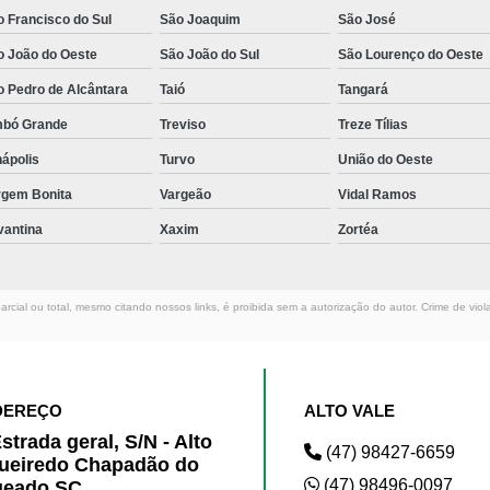
 Francisco do Sul
São Joaquim
São José
o João do Oeste
São João do Sul
São Lourenço do Oeste
o Pedro de Alcântara
Taió
Tangará
mbó Grande
Treviso
Treze Tílias
ápolis
Turvo
União do Oeste
rgem Bonita
Vargeão
Vidal Ramos
vantina
Xaxim
Zortéa
rcial ou total, mesmo citando nossos links, é proibida sem a autorização do autor. Crime de viol
DEREÇO
ALTO VALE
strada geral, S/N - Alto
(47) 98427-6659
ueiredo Chapadão do
(47) 98496-0097
geado SC