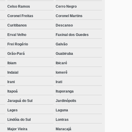
Celso Ramos
Cerro Negro
telefone de clínica para alcoólatra com atendimento
médico Agronômica
Coronel Freitas
Coronel Martins
clínica para tratamento de alcoólatras telefone Campo
Curitibanos
Descanso
Belo do Sul
Erval Velho
Faxinal dos Guedes
contato de clínica de recuperação para alcoólatra Nova
Frei Rogério
Galvão
Itaberaba
Grão-Pará
Guabiruba
clínica de reabilitação de alcoólatras telefone Jardim
Iririú
Ibiam
Ibicaré
Indaial
Iomerê
contato de clínica de recuperação de alcoólatras Alto
Ribeirão Leste
Irani
Irati
contato de clínica para alcoólatras Guaramirim
Itapoá
Ituporanga
clínica para tratamento de alcoólatras contato Campo
Jaraguá do Sul
Jardinópolis
Erê
Lages
Laguna
contato de clínica para alcoólatras Paial
Lindóia do Sul
Lontras
clínica para alcoólatra com atendimento médico Várzea
Major Vieira
Maracajá