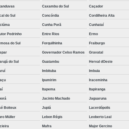
tanduvas
Caxambu do Sul
Caçador
al do Sul
Concórdia
Cordilheira Alta
iciúma
Cunha Porã
Cunhataí
utor Pedrinho
Entre Rios
Ermo
rmosa do Sul
Forquilhinha
Fraiburgo
spar
Governador Celso Ramos
Gravatal
rujá do Sul
Guatambu
Herval dOeste
ruí
Imbituba
Imbuia
uaçu
Ipumirim
Iraceminha
aí
Itapema
Itapiranga
borá
Jacinto Machado
Jaguaruna
sé Boiteux
Jupiá
Lacerdópolis
ro Müller
Lebon Régis
Leoberto Leal
cieira
Mafra
Major Gercino