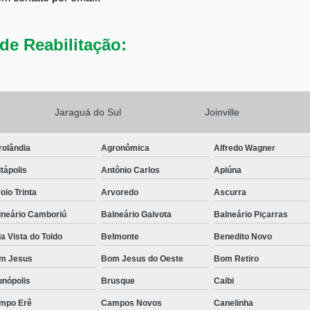
de Reabilitação:
Jaraguá do Sul
Joinville
rolândia
Agronômica
Alfredo Wagner
tápolis
Antônio Carlos
Apiúna
oio Trinta
Arvoredo
Ascurra
lneário Camboriú
Balneário Gaivota
Balneário Piçarras
a Vista do Toldo
Belmonte
Benedito Novo
m Jesus
Bom Jesus do Oeste
Bom Retiro
unópolis
Brusque
Caibi
mpo Erê
Campos Novos
Canelinha