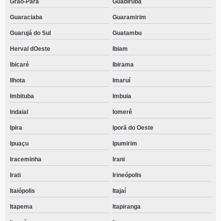
Grão-Pará
Guabiruba
Guaraciaba
Guaramirim
Guarujá do Sul
Guatambu
Herval dOeste
Ibiam
Ibicaré
Ibirama
Ilhota
Imaruí
Imbituba
Imbuia
Indaial
Iomerê
Ipira
Iporã do Oeste
Ipuaçu
Ipumirim
Iraceminha
Irani
Irati
Irineópolis
Itaiópolis
Itajaí
Itapema
Itapiranga