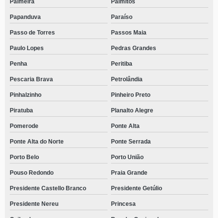
Palmeira
Palmitos
Papanduva
Paraíso
Passo de Torres
Passos Maia
Paulo Lopes
Pedras Grandes
Penha
Peritiba
Pescaria Brava
Petrolândia
Pinhalzinho
Pinheiro Preto
Piratuba
Planalto Alegre
Pomerode
Ponte Alta
Ponte Alta do Norte
Ponte Serrada
Porto Belo
Porto União
Pouso Redondo
Praia Grande
Presidente Castello Branco
Presidente Getúlio
Presidente Nereu
Princesa