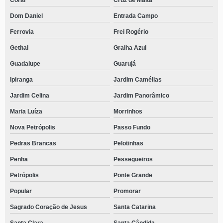
Coral
Cruz de Malta
Dom Daniel
Entrada Campo
Ferrovia
Frei Rogério
Gethal
Gralha Azul
Guadalupe
Guarujá
Ipiranga
Jardim Camélias
Jardim Celina
Jardim Panorâmico
Maria Luíza
Morrinhos
Nova Petrópolis
Passo Fundo
Pedras Brancas
Pelotinhas
Penha
Pessegueiros
Petrópolis
Ponte Grande
Popular
Promorar
Sagrado Coração de Jesus
Santa Catarina