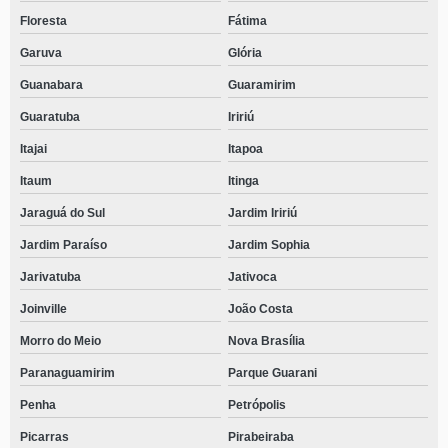
Floresta
Fátima
Garuva
Glória
Guanabara
Guaramirim
Guaratuba
Iririú
Itajai
Itapoa
Itaum
Itinga
Jaraguá do Sul
Jardim Iririú
Jardim Paraíso
Jardim Sophia
Jarivatuba
Jativoca
Joinville
João Costa
Morro do Meio
Nova Brasília
Paranaguamirim
Parque Guarani
Penha
Petrópolis
Picarras
Pirabeiraba