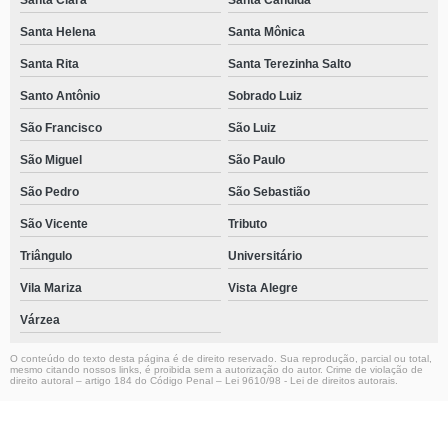
Santa Clara
Santa Cândida
Santa Helena
Santa Mônica
Santa Rita
Santa Terezinha Salto
Santo Antônio
Sobrado Luiz
São Francisco
São Luiz
São Miguel
São Paulo
São Pedro
São Sebastião
São Vicente
Tributo
Triângulo
Universitário
Vila Mariza
Vista Alegre
Várzea
O conteúdo do texto desta página é de direito reservado. Sua reprodução, parcial ou total,
mesmo citando nossos links, é proibida sem a autorização do autor. Crime de violação de
direito autoral – artigo 184 do Código Penal –
Lei 9610/98 - Lei de direitos autorais
.