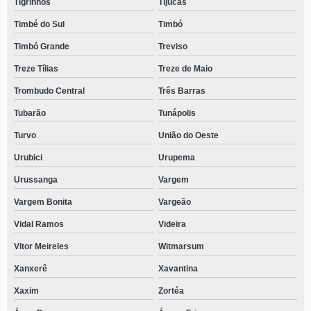
Tigrinhos
Tijucas
Timbé do Sul
Timbó
Timbó Grande
Treviso
Treze Tílias
Treze de Maio
Trombudo Central
Três Barras
Tubarão
Tunápolis
Turvo
União do Oeste
Urubici
Urupema
Urussanga
Vargem
Vargem Bonita
Vargeão
Vidal Ramos
Videira
Vitor Meireles
Witmarsum
Xanxerê
Xavantina
Xaxim
Zortéa