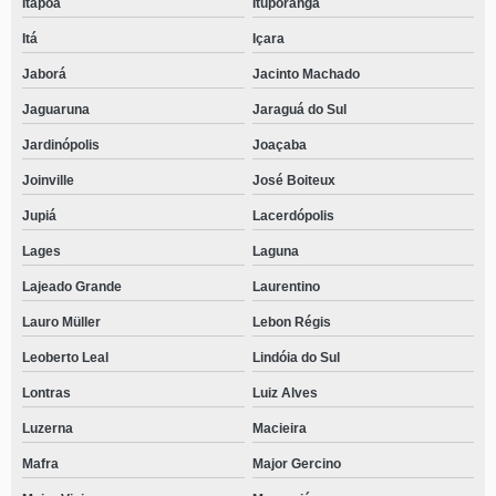
Itapoá
Ituporanga
Itá
Içara
Jaborá
Jacinto Machado
Jaguaruna
Jaraguá do Sul
Jardinópolis
Joaçaba
Joinville
José Boiteux
Jupiá
Lacerdópolis
Lages
Laguna
Lajeado Grande
Laurentino
Lauro Müller
Lebon Régis
Leoberto Leal
Lindóia do Sul
Lontras
Luiz Alves
Luzerna
Macieira
Mafra
Major Gercino