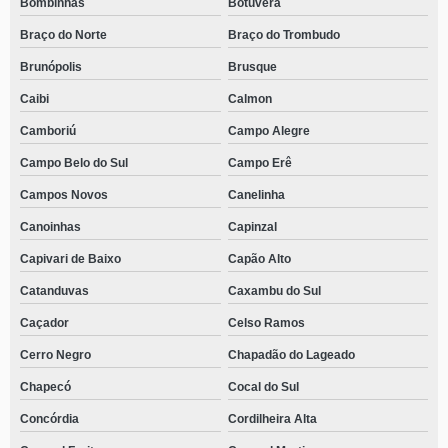
Bombinhas
Botuverá
Braço do Norte
Braço do Trombudo
Brunópolis
Brusque
Caibi
Calmon
Camboriú
Campo Alegre
Campo Belo do Sul
Campo Erê
Campos Novos
Canelinha
Canoinhas
Capinzal
Capivari de Baixo
Capão Alto
Catanduvas
Caxambu do Sul
Caçador
Celso Ramos
Cerro Negro
Chapadão do Lageado
Chapecó
Cocal do Sul
Concórdia
Cordilheira Alta