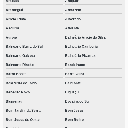
Arabutã
Araquari
Araranguá
Armazém
Arroio Trinta
Arvoredo
Ascurra
Atalanta
Aurora
Balneário Arroio do Silva
Balneário Barra do Sul
Balneário Camboriú
Balneário Gaivota
Balneário Piçarras
Balneário Rincão
Bandeirante
Barra Bonita
Barra Velha
Bela Vista do Toldo
Belmonte
Benedito Novo
Biguaçu
Blumenau
Bocaina do Sul
Bom Jardim da Serra
Bom Jesus
Bom Jesus do Oeste
Bom Retiro