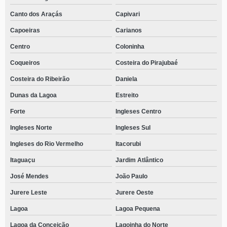
Canto dos Araçás
Capivari
Capoeiras
Carianos
Centro
Coloninha
Coqueiros
Costeira do Pirajubaé
Costeira do Ribeirão
Daniela
Dunas da Lagoa
Estreito
Forte
Ingleses Centro
Ingleses Norte
Ingleses Sul
Ingleses do Rio Vermelho
Itacorubi
Itaguaçu
Jardim Atlântico
José Mendes
João Paulo
Jurere Leste
Jurere Oeste
Lagoa
Lagoa Pequena
Lagoa da Conceição
Lagoinha do Norte