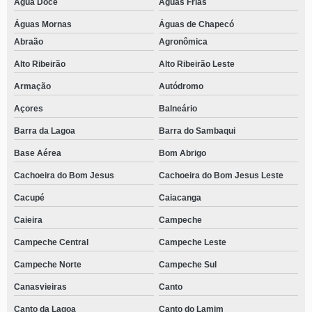
Água Doce
Águas Frias
Águas Mornas
Águas de Chapecó
Abraão
Agronômica
Alto Ribeirão
Alto Ribeirão Leste
Armação
Autódromo
Açores
Balneário
Barra da Lagoa
Barra do Sambaqui
Base Aérea
Bom Abrigo
Cachoeira do Bom Jesus
Cachoeira do Bom Jesus Leste
Cacupé
Caiacanga
Caieira
Campeche
Campeche Central
Campeche Leste
Campeche Norte
Campeche Sul
Canasvieiras
Canto
Canto da Lagoa
Canto do Lamim