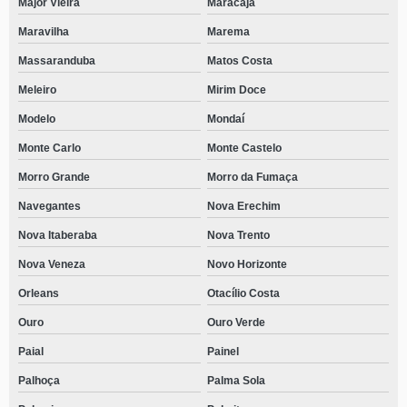
Major Vieira
Maracajá
Maravilha
Marema
Massaranduba
Matos Costa
Meleiro
Mirim Doce
Modelo
Mondaí
Monte Carlo
Monte Castelo
Morro Grande
Morro da Fumaça
Navegantes
Nova Erechim
Nova Itaberaba
Nova Trento
Nova Veneza
Novo Horizonte
Orleans
Otacílio Costa
Ouro
Ouro Verde
Paial
Painel
Palhoça
Palma Sola