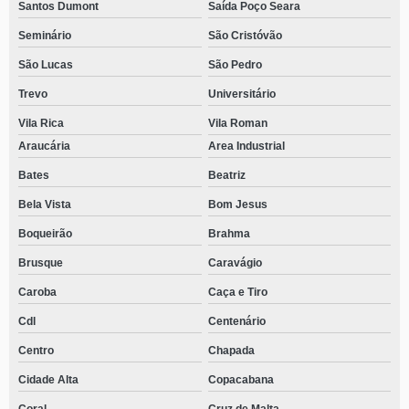
Santos Dumont
Saída Poço Seara
Seminário
São Cristóvão
São Lucas
São Pedro
Trevo
Universitário
Vila Rica
Vila Roman
Araucária
Area Industrial
Bates
Beatriz
Bela Vista
Bom Jesus
Boqueirão
Brahma
Brusque
Caravágio
Caroba
Caça e Tiro
Cdl
Centenário
Centro
Chapada
Cidade Alta
Copacabana