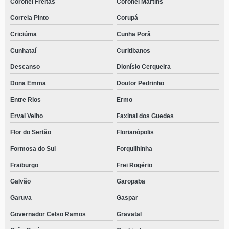
Coronel Freitas
Coronel Martins
Correia Pinto
Corupá
Criciúma
Cunha Porã
Cunhataí
Curitibanos
Descanso
Dionísio Cerqueira
Dona Emma
Doutor Pedrinho
Entre Rios
Ermo
Erval Velho
Faxinal dos Guedes
Flor do Sertão
Florianópolis
Formosa do Sul
Forquilhinha
Fraiburgo
Frei Rogério
Galvão
Garopaba
Garuva
Gaspar
Governador Celso Ramos
Gravatal