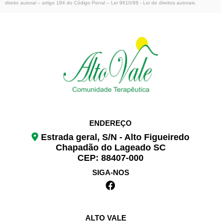
direito autoral – artigo 184 do Código Penal –
Lei 9610/98 - Lei de direitos autorais
.
ENDEREÇO
Estrada geral, S/N - Alto Figueiredo
Chapadão do Lageado SC
CEP: 88407-000
SIGA-NOS
ALTO VALE