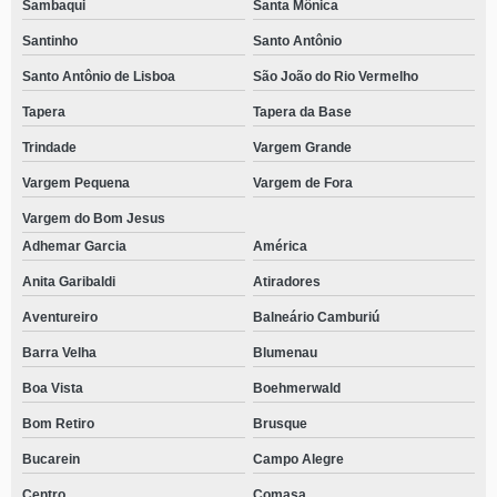
Sambaqui
Santa Mônica
Santinho
Santo Antônio
Santo Antônio de Lisboa
São João do Rio Vermelho
Tapera
Tapera da Base
Trindade
Vargem Grande
Vargem Pequena
Vargem de Fora
Vargem do Bom Jesus
Adhemar Garcia
América
Anita Garibaldi
Atiradores
Aventureiro
Balneário Camburiú
Barra Velha
Blumenau
Boa Vista
Boehmerwald
Bom Retiro
Brusque
Bucarein
Campo Alegre
Centro
Comasa