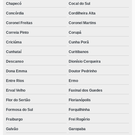
Chapecó
Cocal do Sul
Concórdia
Cordilheira Alta
Coronel Freitas
Coronel Martins
Correia Pinto
Corupá
Criciúma
Cunha Porã
Cunhataí
Curitibanos
Descanso
Dionísio Cerqueira
Dona Emma
Doutor Pedrinho
Entre Rios
Ermo
Erval Velho
Faxinal dos Guedes
Flor do Sertão
Florianópolis
Formosa do Sul
Forquilhinha
Fraiburgo
Frei Rogério
Galvão
Garopaba