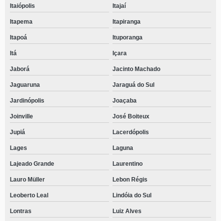
Itaiópolis
Itajaí
Itapema
Itapiranga
Itapoá
Ituporanga
Itá
Içara
Jaborá
Jacinto Machado
Jaguaruna
Jaraguá do Sul
Jardinópolis
Joaçaba
Joinville
José Boiteux
Jupiá
Lacerdópolis
Lages
Laguna
Lajeado Grande
Laurentino
Lauro Müller
Lebon Régis
Leoberto Leal
Lindóia do Sul
Lontras
Luiz Alves