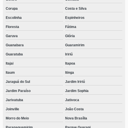
Corupa
Costa e Silva
Escolinha
Espinheiros
Floresta
Fátima
Garuva
Glória
Guanabara
Guaramirim
Guaratuba
Iririú
Itajai
Itapoa
Itaum
Itinga
Jaraguá do Sul
Jardim Iririú
Jardim Paraíso
Jardim Sophia
Jarivatuba
Jativoca
Joinville
João Costa
Morro do Meio
Nova Brasília
Paranaguamirim
Parque Guarani