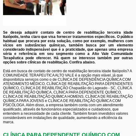
Se deseja adquirir contato de centro de reabilitação terceira idade
Itaiópolis, tenha claro que visa fornecer tratamentos específicos. O público
habitual que procura por esta solução, como por exemplo, mulheres com
vícios em substâncias químicas, também busca por um elemento
considerado indispensável que é a praticidade, que apenas uma empresa
séria e referência em seu segmento como a Alto Vale Comunidade
Terapêutica pode oferecer. Há quem se interesse também por outras
opções sobre clínicas de reabilitação. Confira abaixo.
Está em busca de contato de centro de reabilitação terceira idade Itaiópolis? A
COMUNIDADE TERAPEUTICA ALTO VALE é a opção mais viável, já que
disponibiliza serviços como o de CLÍNICA DE DEPENDÊNCIA QUÍMICA COM
ATENDIMENTO MÉDICO, CLÍNICA DE REABILITAÇÃO PARA DEPENDENTES
QUÍMICO, CLÍNICA DE REABILITAÇÃO Chapadão do Lageado - SC, CLÍNICA
DE REABILITAÇÃO QUÍMICA, CLÍNICA PARA DEPENDENTE QUÍMICO,
CLÍNICA DE REABILITAÇÃO QUÍMICA HOMENS, CLÍNICA DE REABILITAÇÃO
QUÍMICA PARA JOVENS e CLÍNICA DE REABILITAÇÃO QUÍMICA COM
PSICÓLOGA. Além disso, a empresa também conta com um atendimento
qualificado, através de funcionários especializados e cuidadosos, que
entendem a necessidade de cada cliente. Também foram investidos valores
consideráveis em instalações de qualidade, aumentando a eficiência da
marca.
CLÍNICA PARA DEPENDENTE QUÍMICO COM