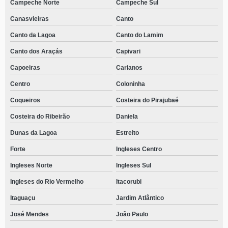
Campeche Norte
Campeche Sul
Canasvieiras
Canto
Canto da Lagoa
Canto do Lamim
Canto dos Araçás
Capivari
Capoeiras
Carianos
Centro
Coloninha
Coqueiros
Costeira do Pirajubaé
Costeira do Ribeirão
Daniela
Dunas da Lagoa
Estreito
Forte
Ingleses Centro
Ingleses Norte
Ingleses Sul
Ingleses do Rio Vermelho
Itacorubi
Itaguaçu
Jardim Atlântico
José Mendes
João Paulo