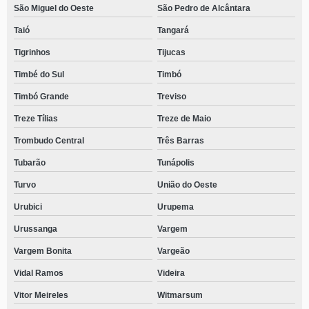
São Miguel do Oeste
São Pedro de Alcântara
Taió
Tangará
Tigrinhos
Tijucas
Timbé do Sul
Timbó
Timbó Grande
Treviso
Treze Tílias
Treze de Maio
Trombudo Central
Três Barras
Tubarão
Tunápolis
Turvo
União do Oeste
Urubici
Urupema
Urussanga
Vargem
Vargem Bonita
Vargeão
Vidal Ramos
Videira
Vitor Meireles
Witmarsum