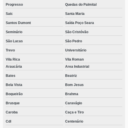
Progresso
Quedas do Palmital
Saic
Santa Maria
Santos Dumont
Saída Poço Seara
Seminário
São Cristóvão
São Lucas
São Pedro
Trevo
Universitário
Vila Rica
Vila Roman
Araucária
Area Industrial
Bates
Beatriz
Bela Vista
Bom Jesus
Boqueirão
Brahma
Brusque
Caravágio
Caroba
Caça e Tiro
Cdl
Centenário