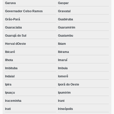
Garuva
Gaspar
Governador Celso Ramos
Gravatal
Grão-Pará
Guabiruba
Guaraciaba
Guaramirim
Guarujá do Sul
Guatambu
Herval dOeste
Ibiam
Ibicaré
Ibirama
Ilhota
Imaruí
Imbituba
Imbuia
Indaial
Iomerê
Ipira
Iporã do Oeste
Ipuaçu
Ipumirim
Iraceminha
Irani
Irati
Irineópolis