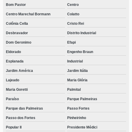
Bom Pastor
Centro
Centro Marechal Bormann
Colatto
Colônia Cella
Cristo Rei
Desbravador
Distrito Industrial
Dom Geronimo
Efapi
Eldorado
Engenho Braun
Esplanada
Industrial
Jardim América
Jardim Itália
Lajeado
Maria Glória
Maria Goretti
Palmital
Paraíso
Parque Palmeiras
Parque das Palmeiras
Passo Fortes
Passo dos Fortes
Pinheirinho
Popular II
Presidente Médici