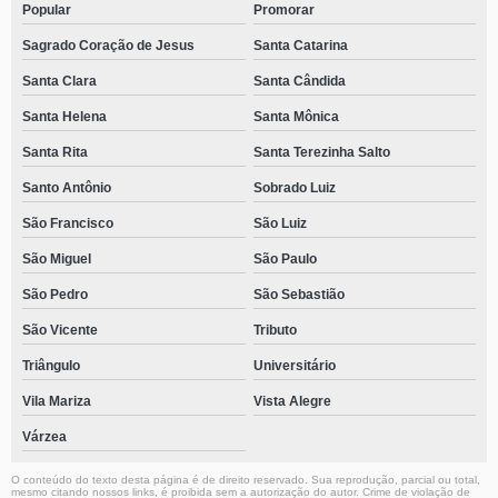
Popular
Promorar
Sagrado Coração de Jesus
Santa Catarina
Santa Clara
Santa Cândida
Santa Helena
Santa Mônica
Santa Rita
Santa Terezinha Salto
Santo Antônio
Sobrado Luiz
São Francisco
São Luiz
São Miguel
São Paulo
São Pedro
São Sebastião
São Vicente
Tributo
Triângulo
Universitário
Vila Mariza
Vista Alegre
Várzea
O conteúdo do texto desta página é de direito reservado. Sua reprodução, parcial ou total,
mesmo citando nossos links, é proibida sem a autorização do autor. Crime de violação de