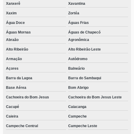
Xanxerê
Xavantina
Xaxim
Zortéa
Água Doce
Águas Frias
Águas Mornas
Águas de Chapecó
Abraão
Agronômica
Alto Ribeirão
Alto Ribeirão Leste
Armação
Autódromo
Açores
Balneário
Barra da Lagoa
Barra do Sambaqui
Base Aérea
Bom Abrigo
Cachoeira do Bom Jesus
Cachoeira do Bom Jesus Leste
Cacupé
Caiacanga
Caieira
Campeche
Campeche Central
Campeche Leste