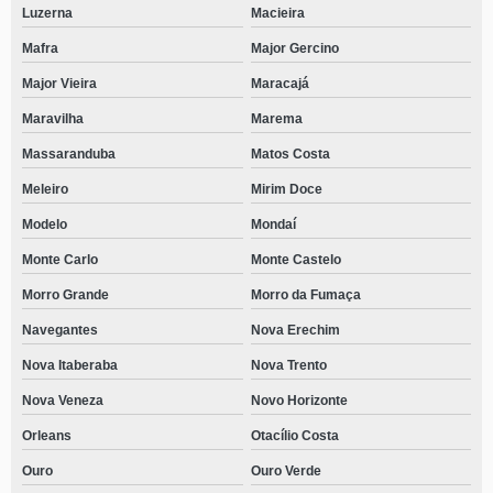
Luzerna
Macieira
Mafra
Major Gercino
Major Vieira
Maracajá
Maravilha
Marema
Massaranduba
Matos Costa
Meleiro
Mirim Doce
Modelo
Mondaí
Monte Carlo
Monte Castelo
Morro Grande
Morro da Fumaça
Navegantes
Nova Erechim
Nova Itaberaba
Nova Trento
Nova Veneza
Novo Horizonte
Orleans
Otacílio Costa
Ouro
Ouro Verde