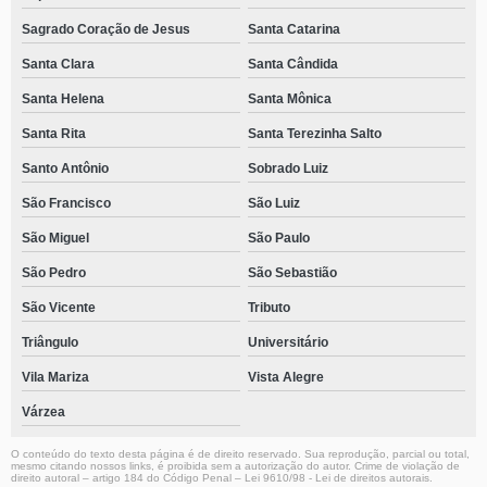
Sagrado Coração de Jesus
Santa Catarina
Santa Clara
Santa Cândida
Santa Helena
Santa Mônica
Santa Rita
Santa Terezinha Salto
Santo Antônio
Sobrado Luiz
São Francisco
São Luiz
São Miguel
São Paulo
São Pedro
São Sebastião
São Vicente
Tributo
Triângulo
Universitário
Vila Mariza
Vista Alegre
Várzea
O conteúdo do texto desta página é de direito reservado. Sua reprodução, parcial ou total,
mesmo citando nossos links, é proibida sem a autorização do autor. Crime de violação de
direito autoral – artigo 184 do Código Penal –
Lei 9610/98 - Lei de direitos autorais
.