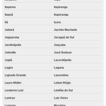
Itapema
Itapiranga
Itapoá
Ituporanga
Itá
Içara
Jaborá
Jacinto Machado
Jaguaruna
Jaraguá do Sul
Jardinópolis
Joaçaba
Joinville
José Boiteux
Jupiá
Lacerdópolis
Lages
Laguna
Lajeado Grande
Laurentino
Lauro Müller
Lebon Régis
Leoberto Leal
Lindóia do Sul
Lontras
Luiz Alves
Luzerna
Macieira