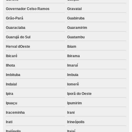
Governador Celso Ramos
Gravatal
Grão-Pará
Guabiruba
Guaraciaba
Guaramirim
Guarujá do Sul
Guatambu
Herval dOeste
Ibiam
Ibicaré
Ibirama
Ilhota
Imaruí
Imbituba
Imbuia
Indaial
Iomerê
Ipira
Iporã do Oeste
Ipuaçu
Ipumirim
Iraceminha
Irani
Irati
Irineópolis
Itaiópolis
Itajaí