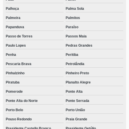
Palhoça
Palma Sola
Palmeira
Palmitos
Papanduva
Paraíso
Passo de Torres
Passos Maia
Paulo Lopes
Pedras Grandes
Penha
Peritiba
Pescaria Brava
Petrolândia
Pinhalzinho
Pinheiro Preto
Piratuba
Planalto Alegre
Pomerode
Ponte Alta
Ponte Alta do Norte
Ponte Serrada
Porto Belo
Porto União
Pouso Redondo
Praia Grande
Presidente Castello Branco
Presidente Getúlio