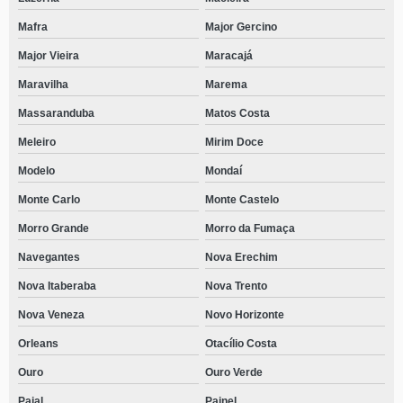
Mafra
Major Gercino
Major Vieira
Maracajá
Maravilha
Marema
Massaranduba
Matos Costa
Meleiro
Mirim Doce
Modelo
Mondaí
Monte Carlo
Monte Castelo
Morro Grande
Morro da Fumaça
Navegantes
Nova Erechim
Nova Itaberaba
Nova Trento
Nova Veneza
Novo Horizonte
Orleans
Otacílio Costa
Ouro
Ouro Verde
Paial
Painel