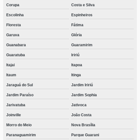
Corupa
Costa e Silva
Escolinha
Espinheiros
Floresta
Fátima
Garuva
Glória
Guanabara
Guaramirim
Guaratuba
Iririú
Itajai
Itapoa
Itaum
Itinga
Jaraguá do Sul
Jardim Iririú
Jardim Paraíso
Jardim Sophia
Jarivatuba
Jativoca
Joinville
João Costa
Morro do Meio
Nova Brasília
Paranaguamirim
Parque Guarani