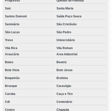
Progresso
Quedas do Palmital
Saic
Santa Maria
Santos Dumont
Saída Poço Seara
Seminário
São Cristóvão
São Lucas
São Pedro
Trevo
Universitário
Vila Rica
Vila Roman
Araucária
Area Industrial
Bates
Beatriz
Bela Vista
Bom Jesus
Boqueirão
Brahma
Brusque
Caravágio
Caroba
Caça e Tiro
Cdl
Centenário
Centro
Chapada