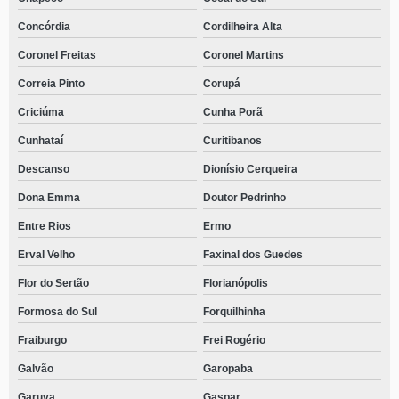
Concórdia
Cordilheira Alta
Coronel Freitas
Coronel Martins
Correia Pinto
Corupá
Criciúma
Cunha Porã
Cunhataí
Curitibanos
Descanso
Dionísio Cerqueira
Dona Emma
Doutor Pedrinho
Entre Rios
Ermo
Erval Velho
Faxinal dos Guedes
Flor do Sertão
Florianópolis
Formosa do Sul
Forquilhinha
Fraiburgo
Frei Rogério
Galvão
Garopaba
Garuva
Gaspar