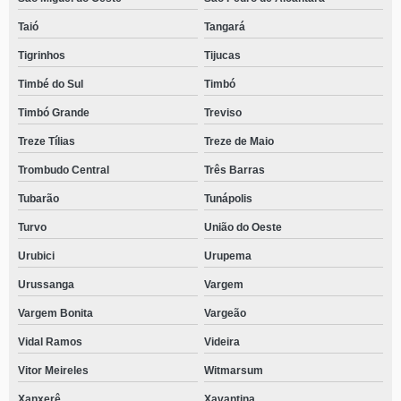
Taió
Tangará
Tigrinhos
Tijucas
Timbé do Sul
Timbó
Timbó Grande
Treviso
Treze Tílias
Treze de Maio
Trombudo Central
Três Barras
Tubarão
Tunápolis
Turvo
União do Oeste
Urubici
Urupema
Urussanga
Vargem
Vargem Bonita
Vargeão
Vidal Ramos
Videira
Vitor Meireles
Witmarsum
Xanxerê
Xavantina