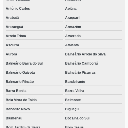
Antônio Carlos
Apiúna
Arabutã
Araquari
Araranguá
Armazém
Arroio Trinta
Arvoredo
Ascurra
Atalanta
Aurora
Balneário Arroio do Silva
Balneário Barra do Sul
Balneário Camboriú
Balneário Gaivota
Balneário Piçarras
Balneário Rincão
Bandeirante
Barra Bonita
Barra Velha
Bela Vista do Toldo
Belmonte
Benedito Novo
Biguaçu
Blumenau
Bocaina do Sul
Bom Jardim da Serra
Bom Jesus