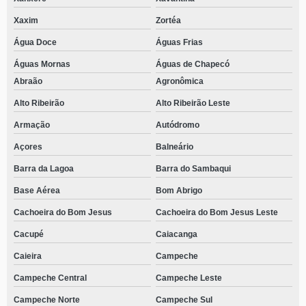
Xaxim
Zortéa
Água Doce
Águas Frias
Águas Mornas
Águas de Chapecó
Abraão
Agronômica
Alto Ribeirão
Alto Ribeirão Leste
Armação
Autódromo
Açores
Balneário
Barra da Lagoa
Barra do Sambaqui
Base Aérea
Bom Abrigo
Cachoeira do Bom Jesus
Cachoeira do Bom Jesus Leste
Cacupé
Caiacanga
Caieira
Campeche
Campeche Central
Campeche Leste
Campeche Norte
Campeche Sul