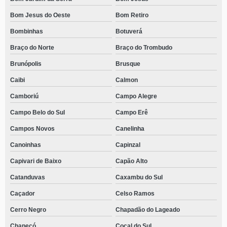
Bom Jesus do Oeste
Bom Retiro
Bombinhas
Botuverá
Braço do Norte
Braço do Trombudo
Brunópolis
Brusque
Caibi
Calmon
Camboriú
Campo Alegre
Campo Belo do Sul
Campo Erê
Campos Novos
Canelinha
Canoinhas
Capinzal
Capivari de Baixo
Capão Alto
Catanduvas
Caxambu do Sul
Caçador
Celso Ramos
Cerro Negro
Chapadão do Lageado
Chapecó
Cocal do Sul