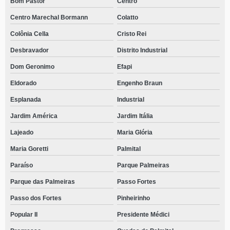
Bom Pastor
Centro
Centro Marechal Bormann
Colatto
Colônia Cella
Cristo Rei
Desbravador
Distrito Industrial
Dom Geronimo
Efapi
Eldorado
Engenho Braun
Esplanada
Industrial
Jardim América
Jardim Itália
Lajeado
Maria Glória
Maria Goretti
Palmital
Paraíso
Parque Palmeiras
Parque das Palmeiras
Passo Fortes
Passo dos Fortes
Pinheirinho
Popular II
Presidente Médici