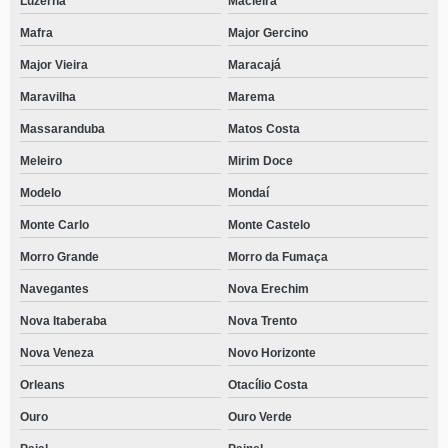
Luzerna
Macieira
Mafra
Major Gercino
Major Vieira
Maracajá
Maravilha
Marema
Massaranduba
Matos Costa
Meleiro
Mirim Doce
Modelo
Mondaí
Monte Carlo
Monte Castelo
Morro Grande
Morro da Fumaça
Navegantes
Nova Erechim
Nova Itaberaba
Nova Trento
Nova Veneza
Novo Horizonte
Orleans
Otacílio Costa
Ouro
Ouro Verde