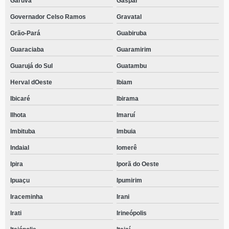
Garuva
Gaspar
Governador Celso Ramos
Gravatal
Grão-Pará
Guabiruba
Guaraciaba
Guaramirim
Guarujá do Sul
Guatambu
Herval dOeste
Ibiam
Ibicaré
Ibirama
Ilhota
Imaruí
Imbituba
Imbuia
Indaial
Iomerê
Ipira
Iporã do Oeste
Ipuaçu
Ipumirim
Iraceminha
Irani
Irati
Irineópolis