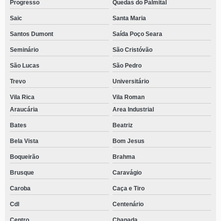
Progresso
Quedas do Palmital
Saic
Santa Maria
Santos Dumont
Saída Poço Seara
Seminário
São Cristóvão
São Lucas
São Pedro
Trevo
Universitário
Vila Rica
Vila Roman
Araucária
Area Industrial
Bates
Beatriz
Bela Vista
Bom Jesus
Boqueirão
Brahma
Brusque
Caravágio
Caroba
Caça e Tiro
Cdl
Centenário
Centro
Chapada