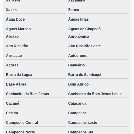
Xanxerê
Xavantina
Xaxim
Zortéa
Água Doce
Águas Frias
Águas Mornas
Águas de Chapecó
Abraão
Agronômica
Alto Ribeirão
Alto Ribeirão Leste
Armação
Autódromo
Açores
Balneário
Barra da Lagoa
Barra do Sambaqui
Base Aérea
Bom Abrigo
Cachoeira do Bom Jesus
Cachoeira do Bom Jesus Leste
Cacupé
Caiacanga
Caieira
Campeche
Campeche Central
Campeche Leste
Campeche Norte
Campeche Sul