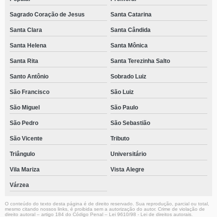
Sagrado Coração de Jesus
Santa Catarina
Santa Clara
Santa Cândida
Santa Helena
Santa Mônica
Santa Rita
Santa Terezinha Salto
Santo Antônio
Sobrado Luiz
São Francisco
São Luiz
São Miguel
São Paulo
São Pedro
São Sebastião
São Vicente
Tributo
Triângulo
Universitário
Vila Mariza
Vista Alegre
Várzea
O conteúdo do texto desta página é de direito reservado. Sua reprodução, parcial ou total,
mesmo citando nossos links, é proibida sem a autorização do autor. Crime de violação de
direito autoral – artigo 184 do Código Penal –
Lei 9610/98 - Lei de direitos autorais
.