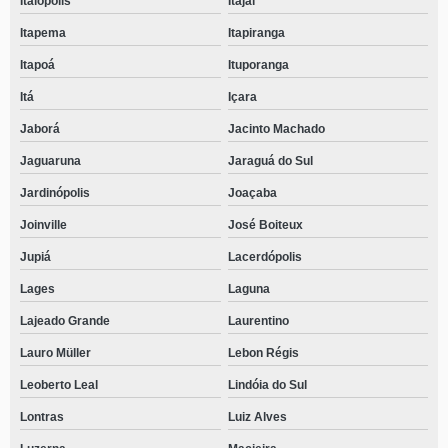
Itaiópolis
Itajaí
Itapema
Itapiranga
Itapoá
Ituporanga
Itá
Içara
Jaborá
Jacinto Machado
Jaguaruna
Jaraguá do Sul
Jardinópolis
Joaçaba
Joinville
José Boiteux
Jupiá
Lacerdópolis
Lages
Laguna
Lajeado Grande
Laurentino
Lauro Müller
Lebon Régis
Leoberto Leal
Lindóia do Sul
Lontras
Luiz Alves