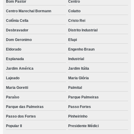
Bom Pastor
Centro
Centro Marechal Bormann
Colatto
Colônia Cella
Cristo Rei
Desbravador
Distrito Industrial
Dom Geronimo
Efapi
Eldorado
Engenho Braun
Esplanada
Industrial
Jardim América
Jardim Itália
Lajeado
Maria Glória
Maria Goretti
Palmital
Paraíso
Parque Palmeiras
Parque das Palmeiras
Passo Fortes
Passo dos Fortes
Pinheirinho
Popular II
Presidente Médici