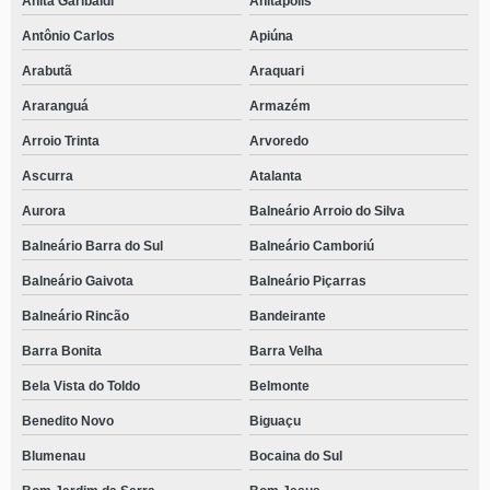
Anita Garibaldi
Anitápolis
Antônio Carlos
Apiúna
Arabutã
Araquari
Araranguá
Armazém
Arroio Trinta
Arvoredo
Ascurra
Atalanta
Aurora
Balneário Arroio do Silva
Balneário Barra do Sul
Balneário Camboriú
Balneário Gaivota
Balneário Piçarras
Balneário Rincão
Bandeirante
Barra Bonita
Barra Velha
Bela Vista do Toldo
Belmonte
Benedito Novo
Biguaçu
Blumenau
Bocaina do Sul