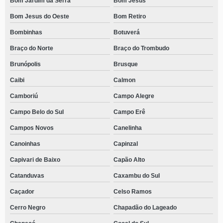
Bom Jardim da Serra
Bom Jesus
Bom Jesus do Oeste
Bom Retiro
Bombinhas
Botuverá
Braço do Norte
Braço do Trombudo
Brunópolis
Brusque
Caibi
Calmon
Camboriú
Campo Alegre
Campo Belo do Sul
Campo Erê
Campos Novos
Canelinha
Canoinhas
Capinzal
Capivari de Baixo
Capão Alto
Catanduvas
Caxambu do Sul
Caçador
Celso Ramos
Cerro Negro
Chapadão do Lageado