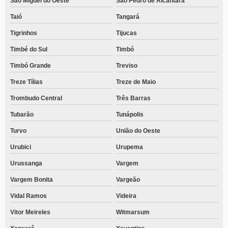
São Miguel do Oeste
São Pedro de Alcântara
Taió
Tangará
Tigrinhos
Tijucas
Timbé do Sul
Timbó
Timbó Grande
Treviso
Treze Tílias
Treze de Maio
Trombudo Central
Três Barras
Tubarão
Tunápolis
Turvo
União do Oeste
Urubici
Urupema
Urussanga
Vargem
Vargem Bonita
Vargeão
Vidal Ramos
Videira
Vitor Meireles
Witmarsum