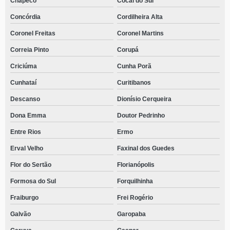
Chapecó
Cocal do Sul
Concórdia
Cordilheira Alta
Coronel Freitas
Coronel Martins
Correia Pinto
Corupá
Criciúma
Cunha Porã
Cunhataí
Curitibanos
Descanso
Dionísio Cerqueira
Dona Emma
Doutor Pedrinho
Entre Rios
Ermo
Erval Velho
Faxinal dos Guedes
Flor do Sertão
Florianópolis
Formosa do Sul
Forquilhinha
Fraiburgo
Frei Rogério
Galvão
Garopaba