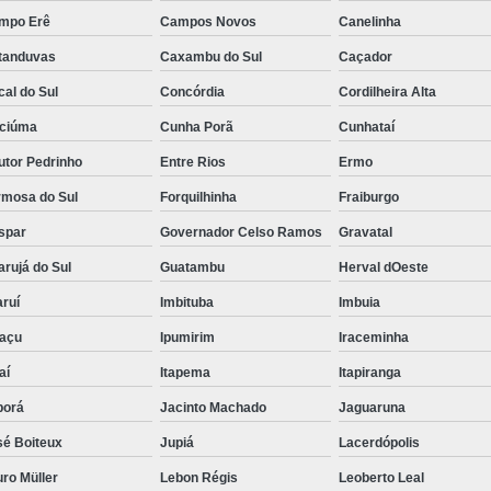
mpo Erê
Campos Novos
Canelinha
tanduvas
Caxambu do Sul
Caçador
al do Sul
Concórdia
Cordilheira Alta
iciúma
Cunha Porã
Cunhataí
utor Pedrinho
Entre Rios
Ermo
rmosa do Sul
Forquilhinha
Fraiburgo
spar
Governador Celso Ramos
Gravatal
rujá do Sul
Guatambu
Herval dOeste
ruí
Imbituba
Imbuia
uaçu
Ipumirim
Iraceminha
aí
Itapema
Itapiranga
borá
Jacinto Machado
Jaguaruna
sé Boiteux
Jupiá
Lacerdópolis
ro Müller
Lebon Régis
Leoberto Leal