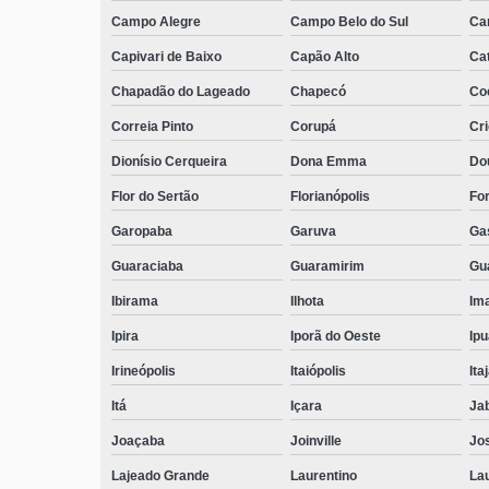
Campo Alegre
Campo Belo do Sul
Ca
Capivari de Baixo
Capão Alto
Ca
Chapadão do Lageado
Chapecó
Coc
Correia Pinto
Corupá
Cr
Dionísio Cerqueira
Dona Emma
Do
Flor do Sertão
Florianópolis
Fo
Garopaba
Garuva
Ga
Guaraciaba
Guaramirim
Gua
Ibirama
Ilhota
Ima
Ipira
Iporã do Oeste
Ip
Irineópolis
Itaiópolis
Itaj
Itá
Içara
Ja
Joaçaba
Joinville
Jo
Lajeado Grande
Laurentino
Lau