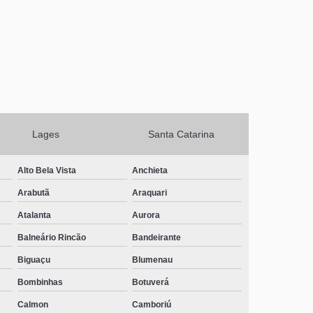
Lages
Santa Catarina
Alto Bela Vista
Anchieta
Arabutã
Araquari
Atalanta
Aurora
Balneário Rincão
Bandeirante
Biguaçu
Blumenau
Bombinhas
Botuverá
Calmon
Camboriú