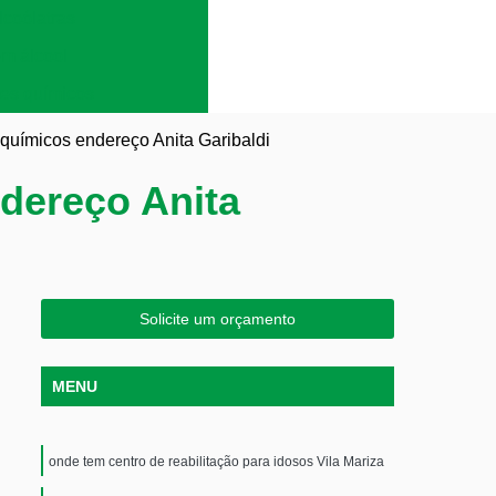
lcoólatras
em álcool
es químicos
 químicos endereço Anita Garibaldi
dereço Anita
Solicite um orçamento
MENU
onde tem centro de reabilitação para idosos Vila Mariza