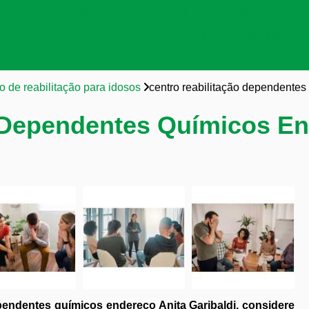
as de tratamento para dependentes químicos
Clínicas para a
cas para dependentes químicos
Reabilitação para viciados 
to para dependentes químicos
Tratamentos para dependent
o de reabilitação para idosos
centro reabilitação dependentes
 Dependentes Químicos En
pendentes químicos endereço Anita Garibaldi, considere