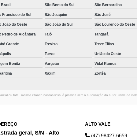
 Brasil
São Bento do Sul
São Bernardino
 Francisco do Sul
São Joaquim
São José
o João do Oeste
São João do Sul
São Lourenço do Oeste
o Pedro de Alcântara
Taió
Tangará
mbó Grande
Treviso
Treze Tílias
ápolis
Turvo
União do Oeste
rgem Bonita
Vargeão
Vidal Ramos
vantina
Xaxim
Zortéa
rcial ou total, mesmo citando nossos links, é proibida sem a autorização do autor. Crime de viol
DEREÇO
ALTO VALE
strada geral, S/N - Alto
(47) 98427-6659