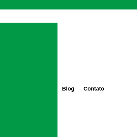
(47) 98427-6659
(47) 98496-0097
ctaltovale2@gmail.com
químicos
ndentes químicos
tes químicos
ão
dentes químicos
mica
Blog
Contato
os de alcoolismo
eabilitação alcoólica
ndentes químicos
 recuperação de drogas
pendentes químicos