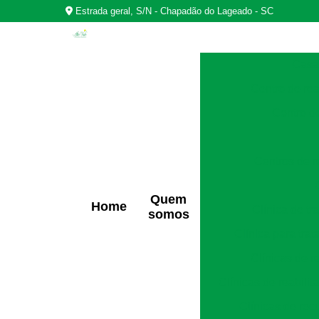
Estrada geral, S/N - Chapadão do Lageado - SC
Casas
Centro de rea
Centro d
Centros de r
Quem
Home
Clínica de t
somos
Clínica para tra
Clínicas de r
Clínicas de reabili
Clínicas de rec