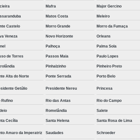
cieira
Mafra
Major Gercino
ssaranduba
Matos Costa
Meleiro
nte Castelo
Morro Grande
Morro da Fumaça
va Veneza
Novo Horizonte
Orleans
nel
Palhoça
Palma Sola
sso de Torres
Passos Maia
Paulo Lopes
rolândia
Pinhalzinho
Pinheiro Preto
te Alta do Norte
Ponte Serrada
Porto Belo
sidente Getúlio
Presidente Nereu
Princesa
 Rufino
Rio das Antas
Rio do Campo
deio
Romelândia
Salete
ta Cecília
Santa Helena
Santa Rosa de Lima
nto Amaro da Imperatriz
Saudades
Schroeder