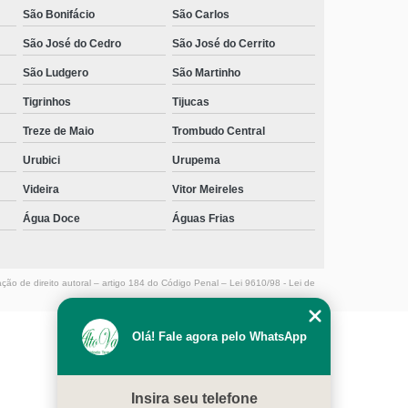
São Bonifácio
São Carlos
São José do Cedro
São José do Cerrito
São Ludgero
São Martinho
Tigrinhos
Tijucas
Treze de Maio
Trombudo Central
Urubici
Urupema
Videira
Vitor Meireles
Água Doce
Águas Frias
ação de direito autoral – artigo 184 do Código Penal –
Lei 9610/98 - Lei de
Olá! Fale agora pelo WhatsApp
MENU
HOME
Insira seu telefone