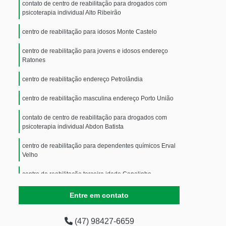
contato de centro de reabilitação para drogados com
psicoterapia individual Alto Ribeirão
centro de reabilitação para idosos Monte Castelo
centro de reabilitação para jovens e idosos endereço
Ratones
centro de reabilitação endereço Petrolândia
centro de reabilitação masculina endereço Porto União
contato de centro de reabilitação para drogados com
psicoterapia individual Abdon Batista
centro de reabilitação para dependentes químicos Erval
Velho
centro de reabilitação terceira idade Canelinha
centro de reabilitação para dependentes químicos
Entre em contato
endereço Jativoca
(47) 98427-6659