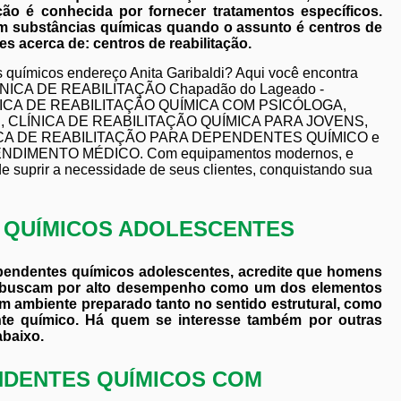
ão é conhecida por fornecer tratamentos específicos.
em substâncias químicas quando o assunto é centros de
s acerca de: centros de reabilitação.
 químicos endereço Anita Garibaldi? Aqui você encontra
 CLÍNICA DE REABILITAÇÃO Chapadão do Lageado -
NICA DE REABILITAÇÃO QUÍMICA COM PSICÓLOGA,
, CLÍNICA DE REABILITAÇÃO QUÍMICA PARA JOVENS,
ICA DE REABILITAÇÃO PARA DEPENDENTES QUÍMICO e
DIMENTO MÉDICO. Com equipamentos modernos, e
e suprir a necessidade de seus clientes, conquistando sua
S QUÍMICOS ADOLESCENTES
ependentes químicos adolescentes, acredite que homens
e buscam por alto desempenho como um dos elementos
m ambiente preparado tanto no sentido estrutural, como
nte químico. Há quem se interesse também por outras
abaixo.
NDENTES QUÍMICOS COM