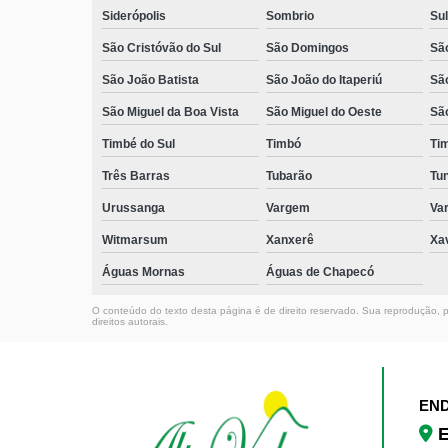
Siderópolis
Sombrio
Sul
São Cristóvão do Sul
São Domingos
São
São João Batista
São João do Itaperiú
Sã
São Miguel da Boa Vista
São Miguel do Oeste
Sã
Timbé do Sul
Timbó
Ti
Três Barras
Tubarão
Tun
Urussanga
Vargem
Va
Witmarsum
Xanxerê
Xa
Águas Mornas
Águas de Chapecó
O conteúdo do texto desta página é de direito reservado. Sua reprodução, pa
direitos autorais
.
EN
E