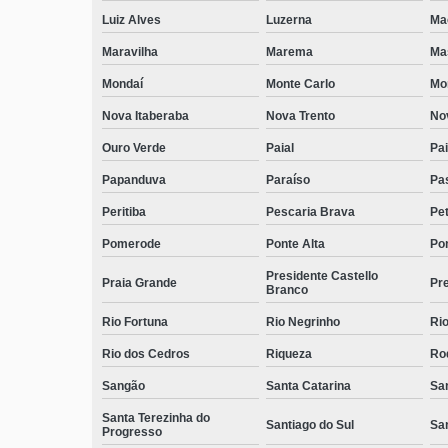
Luiz Alves
Luzerna
Ma
Maravilha
Marema
Ma
Mondaí
Monte Carlo
Mo
Nova Itaberaba
Nova Trento
No
Ouro Verde
Paial
Pai
Papanduva
Paraíso
Pa
Peritiba
Pescaria Brava
Pet
Pomerode
Ponte Alta
Pon
Presidente Castello
Praia Grande
Pre
Branco
Rio Fortuna
Rio Negrinho
Rio
Rio dos Cedros
Riqueza
Ro
Sangão
Santa Catarina
San
Santa Terezinha do
Santiago do Sul
Sa
Progresso