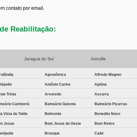
em contato por email.
de Reabilitação:
Jaraguá do Sul
Joinville
rolândia
Agronômica
Alfredo Wagner
tápolis
Antônio Carlos
Apiúna
oio Trinta
Arvoredo
Ascurra
lneário Camboriú
Balneário Gaivota
Balneário Piçarras
a Vista do Toldo
Belmonte
Benedito Novo
m Jesus
Bom Jesus do Oeste
Bom Retiro
unópolis
Brusque
Caibi