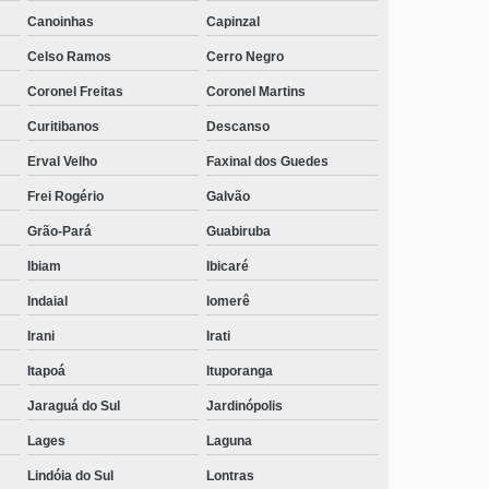
Canoinhas
Capinzal
Celso Ramos
Cerro Negro
Coronel Freitas
Coronel Martins
Curitibanos
Descanso
Erval Velho
Faxinal dos Guedes
Frei Rogério
Galvão
Grão-Pará
Guabiruba
Ibiam
Ibicaré
Indaial
Iomerê
Irani
Irati
Itapoá
Ituporanga
Jaraguá do Sul
Jardinópolis
Lages
Laguna
Lindóia do Sul
Lontras