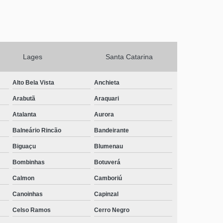
Lages
Santa Catarina
Alto Bela Vista
Anchieta
Arabutã
Araquari
Atalanta
Aurora
Balneário Rincão
Bandeirante
Biguaçu
Blumenau
Bombinhas
Botuverá
Calmon
Camboriú
Canoinhas
Capinzal
Celso Ramos
Cerro Negro