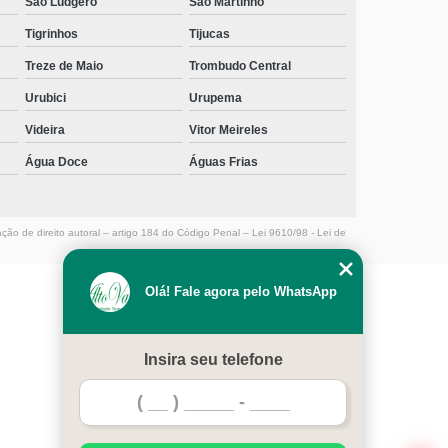
São Ludgero
São Martinho
Tigrinhos
Tijucas
Treze de Maio
Trombudo Central
Urubici
Urupema
Videira
Vitor Meireles
Água Doce
Águas Frias
ação de direito autoral – artigo 184 do Código Penal –
Lei 9610/98 - Lei de
Olá! Fale agora pelo WhatsApp
MENU
HOME
Insira seu telefone
EMPRESA
SERVIÇOS
CONTATO