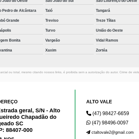
o João do Oeste
São João do Sul
São Lourenço do Oeste
o Pedro de Alcântara
Taió
Tangará
mbó Grande
Treviso
Treze Tílias
ápolis
Turvo
União do Oeste
rgem Bonita
Vargeão
Vidal Ramos
vantina
Xaxim
Zortéa
rcial ou total, mesmo citando nossos links, é proibida sem a autorização do autor. Crime de viol
DEREÇO
ALTO VALE
strada geral, S/N - Alto
(47) 98427-6659
ueiredo Chapadão do
(47) 98496-0097
geado SC
: 88407-000
ctaltovale2@gmail.com