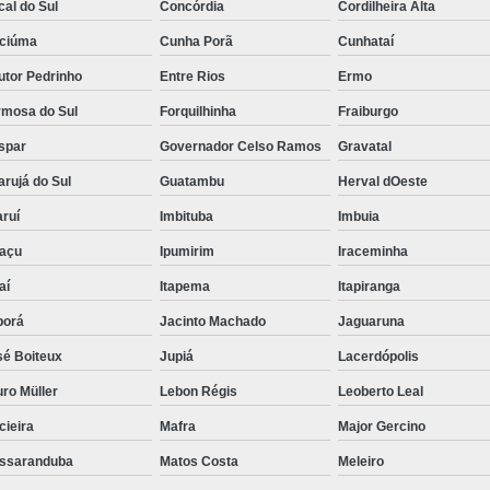
al do Sul
Concórdia
Cordilheira Alta
iciúma
Cunha Porã
Cunhataí
utor Pedrinho
Entre Rios
Ermo
rmosa do Sul
Forquilhinha
Fraiburgo
spar
Governador Celso Ramos
Gravatal
rujá do Sul
Guatambu
Herval dOeste
ruí
Imbituba
Imbuia
uaçu
Ipumirim
Iraceminha
aí
Itapema
Itapiranga
borá
Jacinto Machado
Jaguaruna
sé Boiteux
Jupiá
Lacerdópolis
ro Müller
Lebon Régis
Leoberto Leal
cieira
Mafra
Major Gercino
ssaranduba
Matos Costa
Meleiro