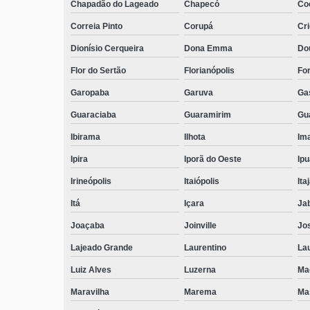
Chapadão do Lageado
Chapecó
Coc
Correia Pinto
Corupá
Cr
Dionísio Cerqueira
Dona Emma
Do
Flor do Sertão
Florianópolis
Fo
Garopaba
Garuva
Ga
Guaraciaba
Guaramirim
Gua
Ibirama
Ilhota
Ima
Ipira
Iporã do Oeste
Ip
Irineópolis
Itaiópolis
Itaj
Itá
Içara
Ja
Joaçaba
Joinville
Jo
Lajeado Grande
Laurentino
Lau
Luiz Alves
Luzerna
Ma
Maravilha
Marema
Ma