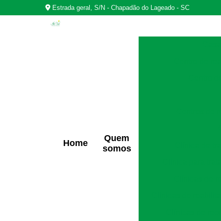
Estrada geral, S/N - Chapadão do Lageado - SC
Casas
Centro de rea
Centro d
Centros de r
Quem
Home
Clínica de t
somos
Clínica para tra
Clínicas de r
Clínicas de reabili
Clínicas de rec