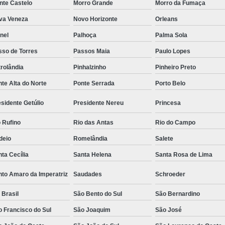
nte Castelo
Morro Grande
Morro da Fumaça
va Veneza
Novo Horizonte
Orleans
nel
Palhoça
Palma Sola
sso de Torres
Passos Maia
Paulo Lopes
rolândia
Pinhalzinho
Pinheiro Preto
te Alta do Norte
Ponte Serrada
Porto Belo
sidente Getúlio
Presidente Nereu
Princesa
 Rufino
Rio das Antas
Rio do Campo
deio
Romelândia
Salete
ta Cecília
Santa Helena
Santa Rosa de Lima
nto Amaro da Imperatriz
Saudades
Schroeder
 Brasil
São Bento do Sul
São Bernardino
 Francisco do Sul
São Joaquim
São José