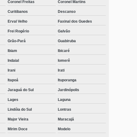
Coronel Freitas
Coronel Martins
Curitibanos
Descanso
Erval Velho
Faxinal dos Guedes
Frei Rogério
Galvão
Grão-Pará
Guabiruba
Ibiam
Ibicaré
Indaial
Iomerê
Irani
Irati
Itapoá
Ituporanga
Jaraguá do Sul
Jardinópolis
Lages
Laguna
Lindóia do Sul
Lontras
Major Vieira
Maracajá
Mirim Doce
Modelo