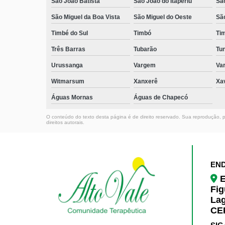
São João Batista
São João do Itaperiú
Sã
São Miguel da Boa Vista
São Miguel do Oeste
Sã
Timbé do Sul
Timbó
Ti
Três Barras
Tubarão
Tun
Urussanga
Vargem
Va
Witmarsum
Xanxerê
Xa
Águas Mornas
Águas de Chapecó
O conteúdo do texto desta página é de direito reservado. Sua reprodução, pa
direitos autorais
.
EN
E
Fig
La
CEP