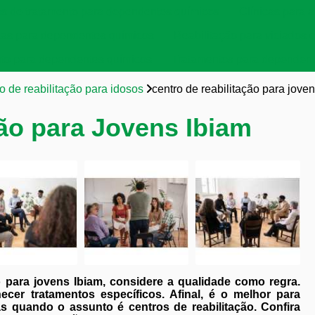
as de tratamento para dependentes químicos
Clínicas para a
cas para dependentes químicos
Reabilitação para viciados 
to para dependentes químicos
Tratamentos para dependent
o de reabilitação para idosos
centro de reabilitação para jove
ção para Jovens Ibiam
o para jovens Ibiam, considere a qualidade como regra.
cer tratamentos específicos. Afinal, é o melhor para
 quando o assunto é centros de reabilitação. Confira