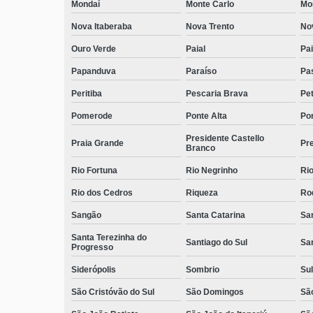
Mondaí
Monte Carlo
Mo
Nova Itaberaba
Nova Trento
No
Ouro Verde
Paial
Pai
Papanduva
Paraíso
Pa
Peritiba
Pescaria Brava
Pet
Pomerode
Ponte Alta
Pon
Presidente Castello
Praia Grande
Pre
Branco
Rio Fortuna
Rio Negrinho
Rio
Rio dos Cedros
Riqueza
Ro
Sangão
Santa Catarina
San
Santa Terezinha do
Santiago do Sul
Sa
Progresso
Siderópolis
Sombrio
Sul
São Cristóvão do Sul
São Domingos
São