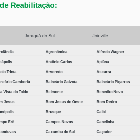
de Reabilitação:
Jaraguá do Sul
Joinville
rolândia
Agronômica
Alfredo Wagner
tápolis
Antônio Carlos
Apiúna
oio Trinta
Arvoredo
Ascurra
lneário Camboriú
Balneário Gaivota
Balneário Piçarras
a Vista do Toldo
Belmonte
Benedito Novo
m Jesus
Bom Jesus do Oeste
Bom Retiro
unópolis
Brusque
Caibi
mpo Erê
Campos Novos
Canelinha
tanduvas
Caxambu do Sul
Caçador