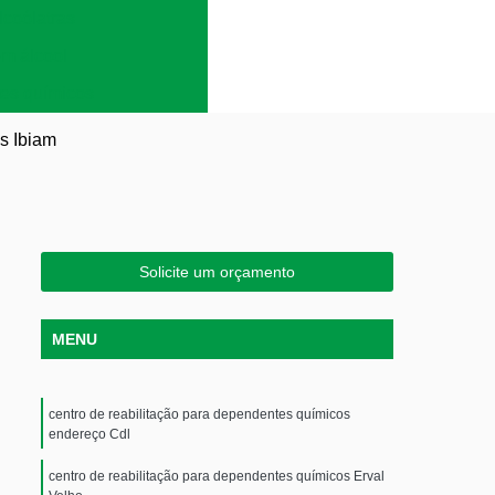
lcoólatras
em álcool
es químicos
ns Ibiam
Solicite um orçamento
MENU
centro de reabilitação para dependentes químicos
endereço Cdl
centro de reabilitação para dependentes químicos Erval