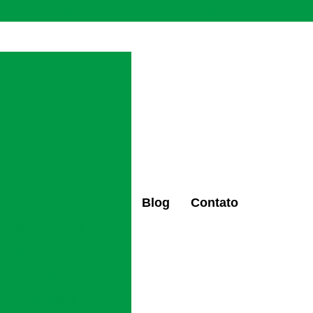
(47) 98427-6659
(47) 98496-0097
ctaltovale2@gmail.com
químicos
ndentes químicos
tes químicos
ão
dentes químicos
mica
Blog
Contato
os de alcoolismo
eabilitação alcoólica
ndentes químicos
 recuperação de drogas
pendentes químicos