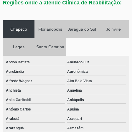
Regiões onde a atende Clínica de Reabilitação:
Presidente Getúlio
contato de centro de internação para dependente químico Catanduvas
centro particular para dependentes químicos Botuverá
Chapecó
Florianópolis
Jaraguá do Sul
Joinville
contato de centro para dependentes químicos particular Chapecó
contato de centro de internação para adolescentes dependentes químicos
Seara
Lages
Santa Catarina
centro de internação para dependente químico telefone Chapadão do
Lageado
Abdon Batista
Abelardo Luz
centro para dependentes químicos próximo de mim Retiro
Agrolândia
Agronômica
centro de internação para adolescentes dependentes químicos Pântano do
Alfredo Wagner
Alto Bela Vista
Sul
Anchieta
Angelina
centro para dependentes químicos e alcoólatras telefone Recanto dos
Açores
Anita Garibaldi
Anitápolis
centro de internação para adolescentes dependentes químicos Rio
Antônio Carlos
Apiúna
Negrinho
Arabutã
Araquari
centro para dependentes químicos com acolhimento masculino Agrolândia
Araranguá
Armazém