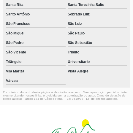
Santa Rita
Santa Terezinha Salto
Santo Antônio
Sobrado Luiz
São Francisco
São Luiz
São Miguel
São Paulo
São Pedro
São Sebastião
São Vicente
Tributo
Triângulo
Universitário
Vila Mariza
Vista Alegre
Várzea
O conteúdo do texto desta página é de direito reservado. Sua reprodução, parcial ou total,
mesmo citando nossos links, é proibida sem a autorização do autor. Crime de violação de
direito autoral – artigo 184 do Código Penal –
Lei 9610/98 - Lei de direitos autorais
.