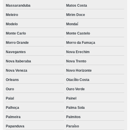
centro particular para dependentes químicos telefone Monte Castelo
Massaranduba
Matos Costa
contato de centro para dependentes químicos perto de mim Erval Velho
Meleiro
Mirim Doce
centro para dependentes químicos próximo de mim telefone Cacupé
Modelo
Mondaí
centro para dependentes químicos com atendimento médico Bela Vista
Monte Carlo
Monte Castelo
contato de centro para dependentes químicos e alcoólatras São Miguel do
Morro Grande
Morro da Fumaça
Oeste
Navegantes
Nova Erechim
telefone de centro de internação para homens dependentes químicos
Cacupé
Nova Itaberaba
Nova Trento
Nova Veneza
Novo Horizonte
Orleans
Otacílio Costa
Ouro
Ouro Verde
Paial
Painel
Palhoça
Palma Sola
Palmeira
Palmitos
Papanduva
Paraíso