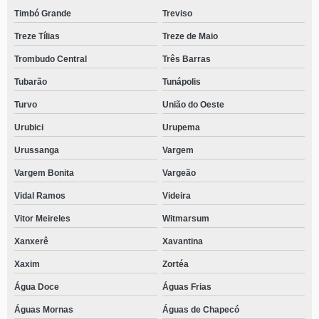
Timbó Grande
Treviso
Treze Tílias
Treze de Maio
Trombudo Central
Três Barras
Tubarão
Tunápolis
Turvo
União do Oeste
Urubici
Urupema
Urussanga
Vargem
Vargem Bonita
Vargeão
Vidal Ramos
Videira
Vitor Meireles
Witmarsum
Xanxerê
Xavantina
Xaxim
Zortéa
Água Doce
Águas Frias
Águas Mornas
Águas de Chapecó