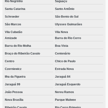
Rio Negrinho
Saguaçu
Santa Catarina
Santo Antônio
Schroeder
São Bento do Sul
São Marcos
Ulysses Guimarães
Vila Cubatão
Vila Nova
Amizade
Barra do Rio Cerro
Barra do Rio Molha
Boa Vista
Braço do Ribeirão Cavalo
Centenário
Centro
Chico de Paulo
Czerniewicz
Estrada Nova
Ilha da Figueira
Jaraguá 84
Jaraguá 99
Jaraguá Esquerdo
João Pessoa
Nereu Ramos
Nova Brasília
Parque Malwee
Ribeirão Cavalo
Rio Cerro Primeiro