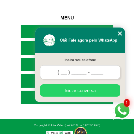
MENU
HOME
Olá! Fale agora pelo WhatsApp
EMPRESA
Insira seu telefone
SERVIÇOS
CONTATO
Iniciar conversa
MAPA DO SITE
1
Copyright © Alto Vale. (Lei 9610 de 19/02/1998)
W3C
W3C