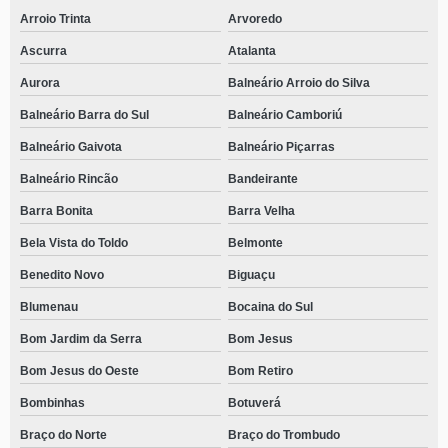
telefone de centro para dependentes químicos mais perto de mim João
Costa
Arroio Trinta
Arvoredo
centro de internação para adolescentes dependentes químicos telefone
Ascurra
Atalanta
Governador Celso Ramos
Aurora
Balneário Arroio do Silva
contato de centro para dependentes químicos com acolhimento masculino
Alto Ribeirão
Balneário Barra do Sul
Balneário Camboriú
centro para dependentes químicos com atendimento médico Ponta das
Balneário Gaivota
Balneário Piçarras
Canas
Balneário Rincão
Bandeirante
contato de centro para dependentes químicos perto Jaraguá Esquerdo
Barra Bonita
Barra Velha
centro particular para dependentes químicos Abdon Batista
Bela Vista do Toldo
Belmonte
contato de centro para dependentes químicos particular São Miguel do
Benedito Novo
Biguaçu
Oeste
Blumenau
Bocaina do Sul
centro para dependentes químicos mais perto de mim telefone Bela Vista
Bom Jardim da Serra
Bom Jesus
centro de internação para homens dependentes químicos telefone Itaiópolis
Bom Jesus do Oeste
Bom Retiro
centro para dependentes químicos com atendimento médico telefone
Joaçaba
Bombinhas
Botuverá
contato de centro para dependentes químicos próximo de mim Maria Luíza
Braço do Norte
Braço do Trombudo