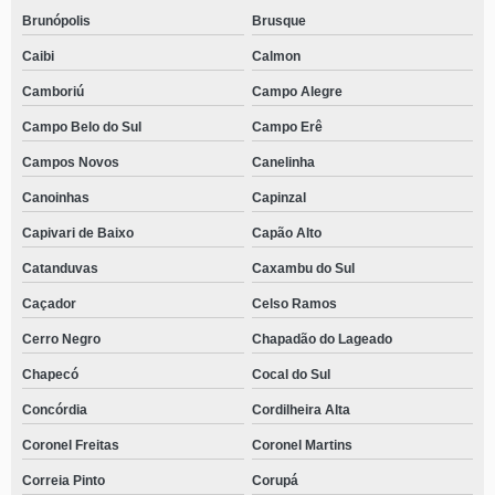
contato de centro para dependentes químicos próximo de mim Schroeder
Brunópolis
Brusque
centro para dependentes químicos particular Apiúna
Caibi
Calmon
centro para dependentes químicos perto telefone Vieira
Camboriú
Campo Alegre
telefone de centro para dependentes químicos perto de mim Moenda
Campo Belo do Sul
Campo Erê
Campos Novos
Canelinha
centro para dependentes químicos com atendimento médico telefone
Ratones
Canoinhas
Capinzal
centro para dependentes químicos com acolhimento masculino telefone
Palmital
Capivari de Baixo
Capão Alto
Catanduvas
Caxambu do Sul
centro para dependentes químicos particular telefone Industrial
Caçador
Celso Ramos
centro para dependentes químicos próximo de mim telefone Otacílio Costa
Cerro Negro
Chapadão do Lageado
contato de centro particular para dependentes químicos Catanduvas
Chapecó
Cocal do Sul
contato de centro para dependentes químicos perto de mim Pedregal
Concórdia
Cordilheira Alta
centro para dependentes químicos e alcoólatras Cachoeira do Bom Jesus
Coronel Freitas
Coronel Martins
centro para dependentes químicos perto de mim Luiz Alves
Correia Pinto
Corupá