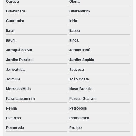
Garuva
Glória
Guanabara
Guaramirim
Guaratuba
Iririú
Itajai
Itapoa
Itaum
Itinga
Jaraguá do Sul
Jardim Iririú
Jardim Paraíso
Jardim Sophia
Jarivatuba
Jativoca
Joinville
João Costa
Morro do Meio
Nova Brasília
Paranaguamirim
Parque Guarani
Penha
Petrópolis
Picarras
Pirabeiraba
Pomerode
Profipo