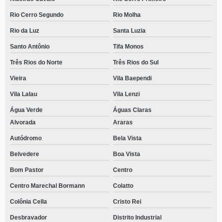
Rio Cerro Segundo
Rio Molha
Rio da Luz
Santa Luzia
Santo Antônio
Tifa Monos
Três Rios do Norte
Três Rios do Sul
Vieira
Vila Baependi
Vila Lalau
Vila Lenzi
Água Verde
Águas Claras
Alvorada
Araras
Autódromo
Bela Vista
Belvedere
Boa Vista
Bom Pastor
Centro
Centro Marechal Bormann
Colatto
Colônia Cella
Cristo Rei
Desbravador
Distrito Industrial