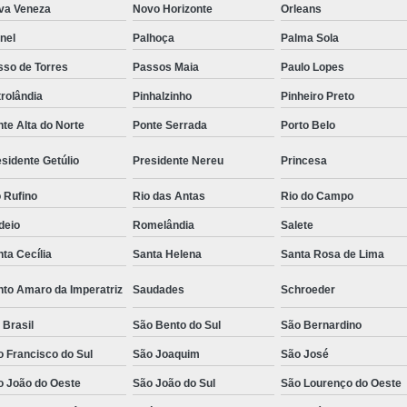
va Veneza
Novo Horizonte
Orleans
nel
Palhoça
Palma Sola
sso de Torres
Passos Maia
Paulo Lopes
rolândia
Pinhalzinho
Pinheiro Preto
te Alta do Norte
Ponte Serrada
Porto Belo
sidente Getúlio
Presidente Nereu
Princesa
 Rufino
Rio das Antas
Rio do Campo
deio
Romelândia
Salete
ta Cecília
Santa Helena
Santa Rosa de Lima
nto Amaro da Imperatriz
Saudades
Schroeder
 Brasil
São Bento do Sul
São Bernardino
 Francisco do Sul
São Joaquim
São José
o João do Oeste
São João do Sul
São Lourenço do Oeste