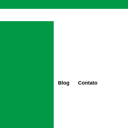
(47) 98427-6659
(47) 98496-0097
ctaltovale2@gmail.com
químicos
ndentes químicos
tes químicos
ão
dentes químicos
mica
Blog
Contato
os de alcoolismo
eabilitação alcoólica
ndentes químicos
 recuperação de drogas
pendentes químicos