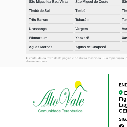
São Miguel da Boa Vista
São Miguel do Oeste
Sã
Timbé do Sul
Timbó
Ti
Três Barras
Tubarão
Tun
Urussanga
Vargem
Va
Witmarsum
Xanxerê
Xa
Águas Mornas
Águas de Chapecó
O conteúdo do texto desta página é de direito reservado. Sua reprodução, pa
direitos autorais
.
EN
E
Fig
La
CEP
SIG