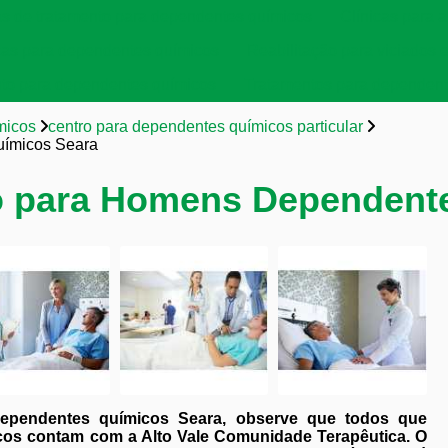
as de tratamento para dependentes químicos
Clínicas para a
cas para dependentes químicos
Reabilitação para viciados 
to para dependentes químicos
Tratamentos para dependent
micos
centro para dependentes químicos particular
uímicos Seara
ão para Homens Dependent
ependentes químicos Seara, observe que todos que
cos contam com a Alto Vale Comunidade Terapêutica. O