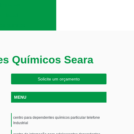
lcoólatras
em álcool
es químicos
es Químicos Seara
Solicite um orçamento
MENU
centro para dependentes químicos particular telefone
Industrial