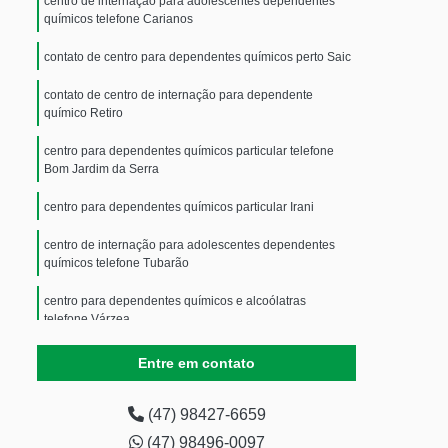
centro de internação para adolescentes dependentes
químicos telefone Carianos
contato de centro para dependentes químicos perto Saic
contato de centro de internação para dependente
químico Retiro
centro para dependentes químicos particular telefone
Bom Jardim da Serra
centro para dependentes químicos particular Irani
centro de internação para adolescentes dependentes
químicos telefone Tubarão
centro para dependentes químicos e alcoólatras
telefone Várzea
contato de centro para dependentes químicos com
Entre em contato
atendimento médico Anita Garibaldi
centro para dependentes químicos perto Sagrado
(47) 98427-6659
Coração de Jesus
(47) 98496-0097