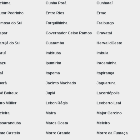
iciúma
Cunha Porã
Cunhataí
utor Pedrinho
Entre Rios
Ermo
rmosa do Sul
Forquilhinha
Fraiburgo
spar
Governador Celso Ramos
Gravatal
rujá do Sul
Guatambu
Herval dOeste
ruí
Imbituba
Imbuia
uaçu
Ipumirim
Iraceminha
aí
Itapema
Itapiranga
borá
Jacinto Machado
Jaguaruna
sé Boiteux
Jupiá
Lacerdópolis
ro Müller
Lebon Régis
Leoberto Leal
cieira
Mafra
Major Gercino
ssaranduba
Matos Costa
Meleiro
nte Castelo
Morro Grande
Morro da Fumaça