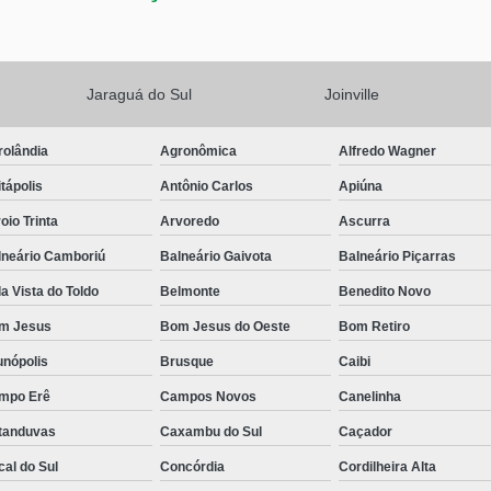
Jaraguá do Sul
Joinville
rolândia
Agronômica
Alfredo Wagner
tápolis
Antônio Carlos
Apiúna
oio Trinta
Arvoredo
Ascurra
lneário Camboriú
Balneário Gaivota
Balneário Piçarras
a Vista do Toldo
Belmonte
Benedito Novo
m Jesus
Bom Jesus do Oeste
Bom Retiro
unópolis
Brusque
Caibi
mpo Erê
Campos Novos
Canelinha
tanduvas
Caxambu do Sul
Caçador
al do Sul
Concórdia
Cordilheira Alta