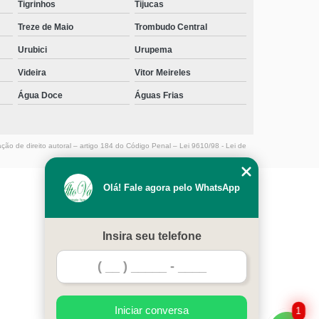
Tigrinhos
Tijucas
Treze de Maio
Trombudo Central
Urubici
Urupema
Videira
Vitor Meireles
Água Doce
Águas Frias
ação de direito autoral – artigo 184 do Código Penal –
Lei 9610/98 - Lei de
Olá! Fale agora pelo WhatsApp
MENU
HOME
Insira seu telefone
EMPRESA
SERVIÇOS
CONTATO
MAPA DO SITE
Iniciar conversa
1