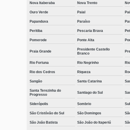
Nova Itaberaba
Nova Trento
No
Ouro Verde
Paial
Pai
Papanduva
Paraíso
Pa
Peritiba
Pescaria Brava
Pet
Pomerode
Ponte Alta
Pon
Presidente Castello
Praia Grande
Pre
Branco
Rio Fortuna
Rio Negrinho
Rio
Rio dos Cedros
Riqueza
Ro
Sangão
Santa Catarina
San
Santa Terezinha do
Santiago do Sul
Sa
Progresso
Siderópolis
Sombrio
Sul
São Cristóvão do Sul
São Domingos
São
São João Batista
São João do Itaperiú
Sã