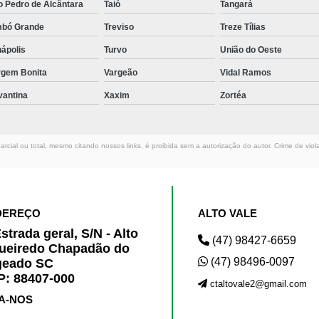
o Pedro de Alcântara
Taió
Tangará
mbó Grande
Treviso
Treze Tílias
ápolis
Turvo
União do Oeste
rgem Bonita
Vargeão
Vidal Ramos
vantina
Xaxim
Zortéa
rcial ou total, mesmo citando nossos links, é proibida sem a autorização do autor. Crime de viol
DEREÇO
ALTO VALE
strada geral, S/N - Alto
(47) 98427-6659
ueiredo Chapadão do
(47) 98496-0097
geado SC
: 88407-000
ctaltovale2@gmail.com
A-NOS