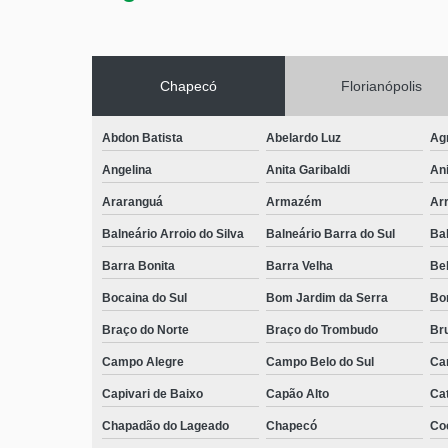
Chapecó
Florianópolis
Abdon Batista
Abelardo Luz
Ag
Angelina
Anita Garibaldi
Ani
Araranguá
Armazém
Arr
Balneário Arroio do Silva
Balneário Barra do Sul
Ba
Barra Bonita
Barra Velha
Bel
Bocaina do Sul
Bom Jardim da Serra
Bo
Braço do Norte
Braço do Trombudo
Br
Campo Alegre
Campo Belo do Sul
Ca
Capivari de Baixo
Capão Alto
Ca
Chapadão do Lageado
Chapecó
Coc