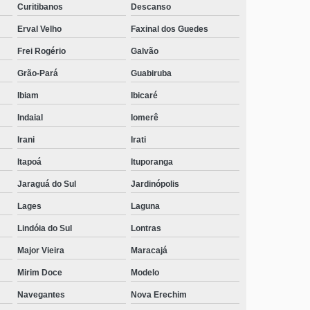
Curitibanos
Descanso
Erval Velho
Faxinal dos Guedes
Frei Rogério
Galvão
Grão-Pará
Guabiruba
Ibiam
Ibicaré
Indaial
Iomerê
Irani
Irati
Itapoá
Ituporanga
Jaraguá do Sul
Jardinópolis
Lages
Laguna
Lindóia do Sul
Lontras
Major Vieira
Maracajá
Mirim Doce
Modelo
Navegantes
Nova Erechim