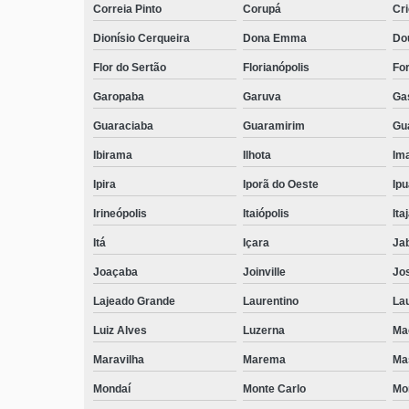
Correia Pinto
Corupá
Cr
Dionísio Cerqueira
Dona Emma
Do
Flor do Sertão
Florianópolis
Fo
Garopaba
Garuva
Ga
Guaraciaba
Guaramirim
Gua
Ibirama
Ilhota
Ima
Ipira
Iporã do Oeste
Ip
Irineópolis
Itaiópolis
Itaj
Itá
Içara
Ja
Joaçaba
Joinville
Jo
Lajeado Grande
Laurentino
Lau
Luiz Alves
Luzerna
Ma
Maravilha
Marema
Ma
Mondaí
Monte Carlo
Mo