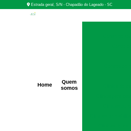
Estrada geral, S/N - Chapadão do Lageado - SC
Casas
Centro de rea
Centro d
Centros de r
Quem
Home
Clínica de t
somos
Clínica para tra
Clínicas de r
Clínicas de reabili
Clínicas de rec