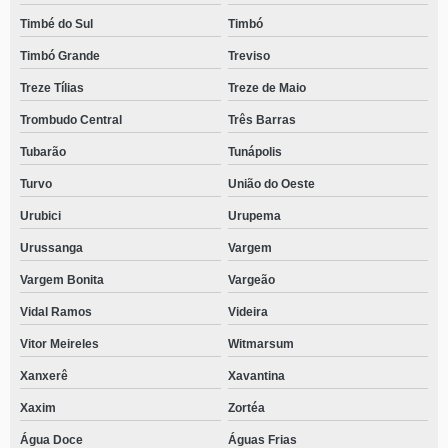
Timbé do Sul
Timbó
Timbó Grande
Treviso
Treze Tílias
Treze de Maio
Trombudo Central
Três Barras
Tubarão
Tunápolis
Turvo
União do Oeste
Urubici
Urupema
Urussanga
Vargem
Vargem Bonita
Vargeão
Vidal Ramos
Videira
Vitor Meireles
Witmarsum
Xanxerê
Xavantina
Xaxim
Zortéa
Água Doce
Águas Frias