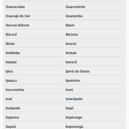
Guaraciaba
Guaramirim
Guarujá do Sul
Guatambu
Herval dOeste
Ibiam
Ibicaré
Ibirama
Ilhota
Imaruí
Imbituba
Imbuia
Indaial
Iomerê
Ipira
Iporã do Oeste
Ipuaçu
Ipumirim
Iraceminha
Irani
Irati
Irineópolis
Itaiópolis
Itajaí
Itapema
Itapiranga
Itapoá
Ituporanga