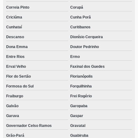
Correia Pinto
Corupá
Criciúma
Cunha Porã
Cunhataí
Curitibanos
Descanso
Dionísio Cerqueira
Dona Emma
Doutor Pedrinho
Entre Rios
Ermo
Erval Velho
Faxinal dos Guedes
Flor do Sertão
Florianópolis
Formosa do Sul
Forquilhinha
Fraiburgo
Frei Rogério
Galvão
Garopaba
Garuva
Gaspar
Governador Celso Ramos
Gravatal
Grão-Pará
Guabiruba