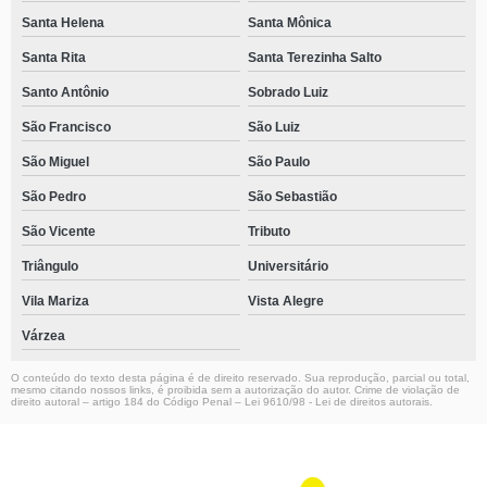
Santa Helena
Santa Mônica
Santa Rita
Santa Terezinha Salto
Santo Antônio
Sobrado Luiz
São Francisco
São Luiz
São Miguel
São Paulo
São Pedro
São Sebastião
São Vicente
Tributo
Triângulo
Universitário
Vila Mariza
Vista Alegre
Várzea
O conteúdo do texto desta página é de direito reservado. Sua reprodução, parcial ou total,
mesmo citando nossos links, é proibida sem a autorização do autor. Crime de violação de
direito autoral – artigo 184 do Código Penal –
Lei 9610/98 - Lei de direitos autorais
.