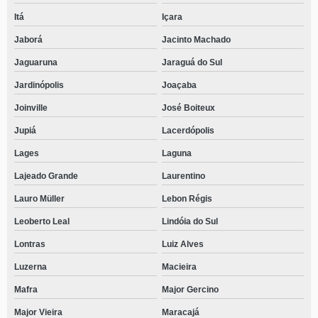
Itá
Içara
Jaborá
Jacinto Machado
Jaguaruna
Jaraguá do Sul
Jardinópolis
Joaçaba
Joinville
José Boiteux
Jupiá
Lacerdópolis
Lages
Laguna
Lajeado Grande
Laurentino
Lauro Müller
Lebon Régis
Leoberto Leal
Lindóia do Sul
Lontras
Luiz Alves
Luzerna
Macieira
Mafra
Major Gercino
Major Vieira
Maracajá