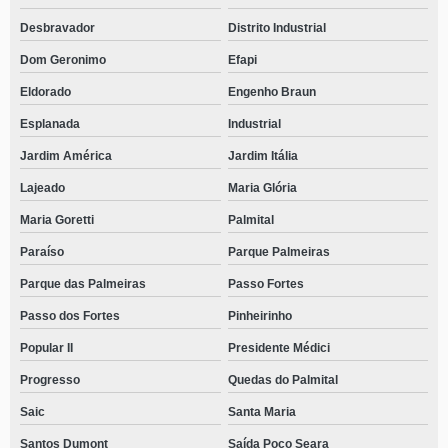
Desbravador
Distrito Industrial
Dom Geronimo
Efapi
Eldorado
Engenho Braun
Esplanada
Industrial
Jardim América
Jardim Itália
Lajeado
Maria Glória
Maria Goretti
Palmital
Paraíso
Parque Palmeiras
Parque das Palmeiras
Passo Fortes
Passo dos Fortes
Pinheirinho
Popular II
Presidente Médici
Progresso
Quedas do Palmital
Saic
Santa Maria
Santos Dumont
Saída Poço Seara