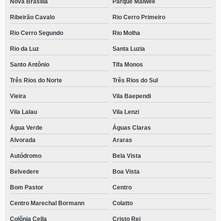
Nova Brasília
Parque Malwee
Ribeirão Cavalo
Rio Cerro Primeiro
Rio Cerro Segundo
Rio Molha
Rio da Luz
Santa Luzia
Santo Antônio
Tifa Monos
Três Rios do Norte
Três Rios do Sul
Vieira
Vila Baependi
Vila Lalau
Vila Lenzi
Água Verde
Águas Claras
Alvorada
Araras
Autódromo
Bela Vista
Belvedere
Boa Vista
Bom Pastor
Centro
Centro Marechal Bormann
Colatto
Colônia Cella
Cristo Rei