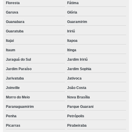
Floresta
Fátima
Garuva
Glória
Guanabara
Guaramirim
Guaratuba
Iririú
Itajai
Itapoa
Itaum
Itinga
Jaraguá do Sul
Jardim Iririú
Jardim Paraíso
Jardim Sophia
Jarivatuba
Jativoca
Joinville
João Costa
Morro do Meio
Nova Brasília
Paranaguamirim
Parque Guarani
Penha
Petrópolis
Picarras
Pirabeiraba