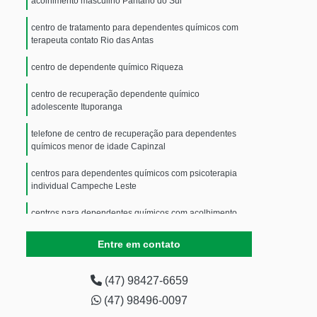
acolhimento masculino Pântano do Sul
centro de tratamento para dependentes químicos com
terapeuta contato Rio das Antas
centro de dependente químico Riqueza
centro de recuperação dependente químico
adolescente Ituporanga
telefone de centro de recuperação para dependentes
químicos menor de idade Capinzal
centros para dependentes químicos com psicoterapia
individual Campeche Leste
centros para dependentes químicos com acolhimento
masculino Campo Erê
Entre em contato
contato de centros para dependentes químicos com
atendimento médico Monte Castelo
(47) 98427-6659
centros para dependentes químicos com acolhimento
(47) 98496-0097
masculino contato Santinho