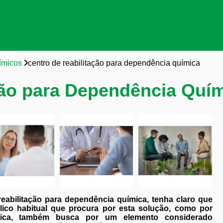
as de tratamento para dependentes químicos
Clínicas para a
cas para dependentes químicos
Reabilitação para viciados 
to para dependentes químicos
Tratamentos para dependent
ímicos
centro de reabilitação para dependência química
ção para Dependência Quí
abilitação para dependência química, tenha claro que
blico habitual que procura por esta solução, como por
ica, também busca por um elemento considerado