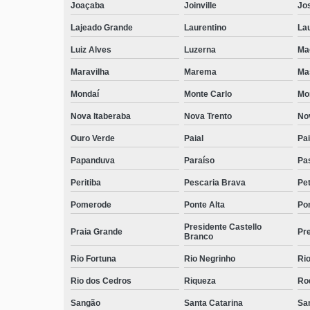
Joaçaba
Joinville
Jo
Lajeado Grande
Laurentino
Lau
Luiz Alves
Luzerna
Ma
Maravilha
Marema
Ma
Mondaí
Monte Carlo
Mo
Nova Itaberaba
Nova Trento
No
Ouro Verde
Paial
Pai
Papanduva
Paraíso
Pa
Peritiba
Pescaria Brava
Pet
Pomerode
Ponte Alta
Pon
Presidente Castello
Praia Grande
Pre
Branco
Rio Fortuna
Rio Negrinho
Rio
Rio dos Cedros
Riqueza
Ro
Sangão
Santa Catarina
San