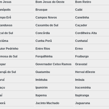
m Jesus
Bom Jesus do Oeste
Bom Retiro
unópolis
Brusque
Caibi
mpo Erê
Campos Novos
Canelinha
tanduvas
Caxambu do Sul
Caçador
al do Sul
Concórdia
Cordilheira Alta
iciúma
Cunha Porã
Cunhataí
utor Pedrinho
Entre Rios
Ermo
rmosa do Sul
Forquilhinha
Fraiburgo
spar
Governador Celso Ramos
Gravatal
rujá do Sul
Guatambu
Herval dOeste
ruí
Imbituba
Imbuia
uaçu
Ipumirim
Iraceminha
aí
Itapema
Itapiranga
borá
Jacinto Machado
Jaguaruna