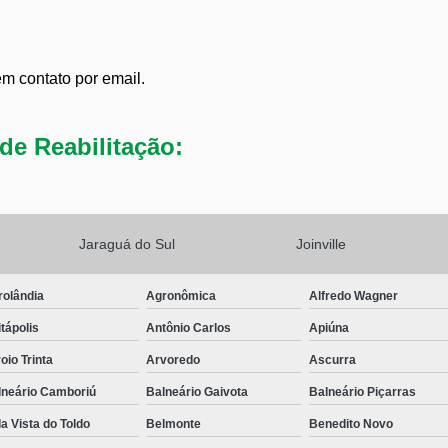
em contato por email.
de Reabilitação:
Jaraguá do Sul
Joinville
rolândia
Agronômica
Alfredo Wagner
tápolis
Antônio Carlos
Apiúna
oio Trinta
Arvoredo
Ascurra
lneário Camboriú
Balneário Gaivota
Balneário Piçarras
a Vista do Toldo
Belmonte
Benedito Novo