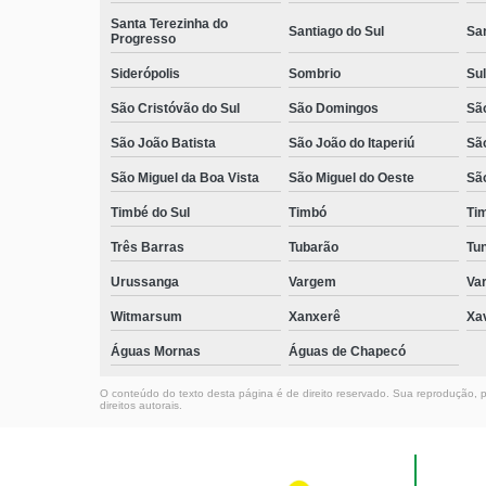
Santa Terezinha do
Santiago do Sul
Sa
Progresso
Siderópolis
Sombrio
Sul
São Cristóvão do Sul
São Domingos
São
São João Batista
São João do Itaperiú
Sã
São Miguel da Boa Vista
São Miguel do Oeste
Sã
Timbé do Sul
Timbó
Ti
Três Barras
Tubarão
Tun
Urussanga
Vargem
Va
Witmarsum
Xanxerê
Xa
Águas Mornas
Águas de Chapecó
O conteúdo do texto desta página é de direito reservado. Sua reprodução, pa
direitos autorais
.