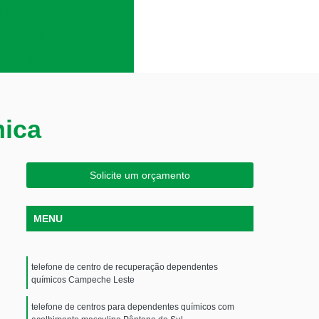
lcoólatras
em álcool
es químicos
mica
Solicite um orçamento
MENU
telefone de centro de recuperação dependentes
químicos Campeche Leste
telefone de centros para dependentes químicos com