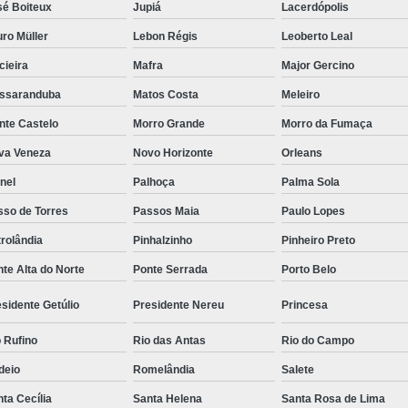
sé Boiteux
Jupiá
Lacerdópolis
ro Müller
Lebon Régis
Leoberto Leal
cieira
Mafra
Major Gercino
ssaranduba
Matos Costa
Meleiro
nte Castelo
Morro Grande
Morro da Fumaça
va Veneza
Novo Horizonte
Orleans
nel
Palhoça
Palma Sola
sso de Torres
Passos Maia
Paulo Lopes
rolândia
Pinhalzinho
Pinheiro Preto
te Alta do Norte
Ponte Serrada
Porto Belo
sidente Getúlio
Presidente Nereu
Princesa
 Rufino
Rio das Antas
Rio do Campo
deio
Romelândia
Salete
ta Cecília
Santa Helena
Santa Rosa de Lima