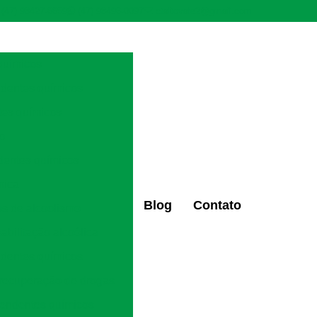
(47) 98427-6659
(47) 98496-0097
ctaltovale2@gmail.com
químicos
ndentes químicos
tes químicos
ão
dentes químicos
mica
Blog
Contato
os de alcoolismo
eabilitação alcoólica
ndentes químicos
 recuperação de drogas
pendentes químicos