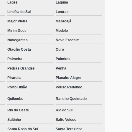
masculino Tubarão
Lages
Laguna
Lindóia do Sul
Lontras
telefone de centro de dependente químico Abdon
Batista
Major Vieira
Maracajá
centro de recuperação para dependentes químicos
Mirim Doce
Modelo
menor de idade Ituporanga
Navegantes
Nova Erechim
centro de recuperação dependente químico
Otacílio Costa
Ouro
adolescente contato Vargem Bonita
Palmeira
Palmitos
centros para dependentes químicos com psicoterapia
individual contato Apiúna
Pedras Grandes
Penha
Piratuba
Planalto Alegre
telefone de centro de reabilitação para dependência
química Governador Celso Ramos
Porto União
Pouso Redondo
telefone de centros para dependentes químicos com
Quilombo
Rancho Queimado
acolhimento masculino Gethal
Rio do Oeste
Rio do Sul
telefone de centros para dependentes químicos com
atendimento médico Nova Erechim
Saltinho
Salto Veloso
centros para dependentes químicos com atendimento
Santa Rosa do Sul
Santa Terezinha