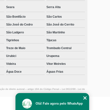
médico Tangará
Seara
Serra Alta
centro de recuperação dependentes químicos contato
Boqueirão
São Bonifácio
São Carlos
telefone de centro para dependente químico Bom Abrigo
São José do Cedro
São José do Cerrito
São Ludgero
São Martinho
telefone de centro de dependente químico Saudades
Tigrinhos
Tijucas
centros para dependentes químicos com atendimento
médico contato Colatto
Treze de Maio
Trombudo Central
Urubici
Urupema
telefone de centro para dependente químico Descanso
Videira
Vitor Meireles
centro de tratamento para dependentes químicos com
terapeuta São Carlos
Água Doce
Águas Frias
centro para dependente químico Guaramirim
centro para dependente químico contato Ponta das
ação de direito autoral – artigo 184 do Código Penal –
Lei 9610/98 - Lei de
Canas
centro de recuperação dependente químico
Olá! Fale agora pelo WhatsApp
adolescente contato Ponta das Canas