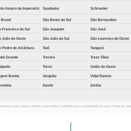
nto Amaro da Imperatriz
Saudades
Schroeder
 Brasil
São Bento do Sul
São Bernardino
 Francisco do Sul
São Joaquim
São José
o João do Oeste
São João do Sul
São Lourenço do Oeste
o Pedro de Alcântara
Taió
Tangará
mbó Grande
Treviso
Treze Tílias
ápolis
Turvo
União do Oeste
rgem Bonita
Vargeão
Vidal Ramos
vantina
Xaxim
Zortéa
rcial ou total, mesmo citando nossos links, é proibida sem a autorização do autor. Crime de viol