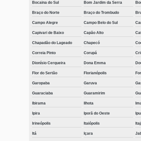
Bocaina do Sul
Bom Jardim da Serra
Bo
Braço do Norte
Braço do Trombudo
Br
Campo Alegre
Campo Belo do Sul
Ca
Capivari de Baixo
Capão Alto
Ca
Chapadão do Lageado
Chapecó
Coc
Correia Pinto
Corupá
Cr
Dionísio Cerqueira
Dona Emma
Do
Flor do Sertão
Florianópolis
Fo
Garopaba
Garuva
Ga
Guaraciaba
Guaramirim
Gua
Ibirama
Ilhota
Ima
Ipira
Iporã do Oeste
Ip
Irineópolis
Itaiópolis
Itaj
Itá
Içara
Ja