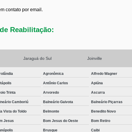
em contato por email.
de Reabilitação:
Jaraguá do Sul
Joinville
rolândia
Agronômica
Alfredo Wagner
tápolis
Antônio Carlos
Apiúna
oio Trinta
Arvoredo
Ascurra
lneário Camboriú
Balneário Gaivota
Balneário Piçarras
a Vista do Toldo
Belmonte
Benedito Novo
m Jesus
Bom Jesus do Oeste
Bom Retiro
unópolis
Brusque
Caibi