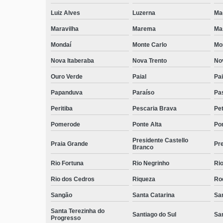
Luiz Alves
Luzerna
Ma
Maravilha
Marema
Ma
Mondaí
Monte Carlo
Mo
Nova Itaberaba
Nova Trento
No
Ouro Verde
Paial
Pai
Papanduva
Paraíso
Pa
Peritiba
Pescaria Brava
Pet
Pomerode
Ponte Alta
Pon
Presidente Castello
Praia Grande
Pre
Branco
Rio Fortuna
Rio Negrinho
Rio
Rio dos Cedros
Riqueza
Ro
Sangão
Santa Catarina
San
Santa Terezinha do
Santiago do Sul
Sa
Progresso