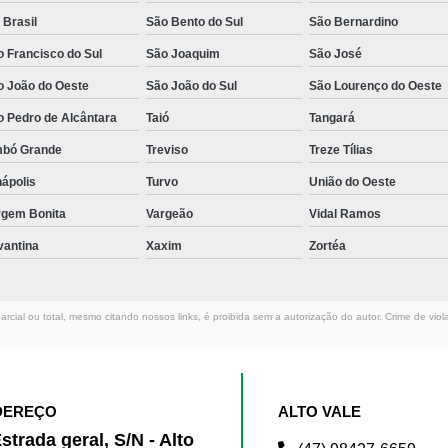
 Brasil
São Bento do Sul
São Bernardino
 Francisco do Sul
São Joaquim
São José
o João do Oeste
São João do Sul
São Lourenço do Oeste
o Pedro de Alcântara
Taió
Tangará
mbó Grande
Treviso
Treze Tílias
ápolis
Turvo
União do Oeste
rgem Bonita
Vargeão
Vidal Ramos
vantina
Xaxim
Zortéa
rcial ou total, mesmo citando nossos links, é proibida sem a autorização do autor. Crime de viol
DEREÇO
ALTO VALE
strada geral, S/N - Alto