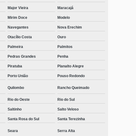
centro de dependência química Caieira
Major Vieira
Maracajá
Mirim Doce
Modelo
telefone de centro de dependência química Jaraguá 84
Navegantes
Nova Erechim
centros para dependentes químicos com psicoterapia
individual Timbó Grande
Otacílio Costa
Ouro
Palmeira
Palmitos
telefone de centro de recuperação dependente químico
adolescente Lajeado Grande
Pedras Grandes
Penha
contato de centro de recuperação dependentes
Piratuba
Planalto Alegre
químicos Agronômica
Porto União
Pouso Redondo
telefone de centros para dependentes químicos com
acolhimento masculino Jardim Iririú
Quilombo
Rancho Queimado
centro para dependente químico Estrada Nova
Rio do Oeste
Rio do Sul
Saltinho
Salto Veloso
centro de reabilitação para dependência química
contato Ponte Serrada
Santa Rosa do Sul
Santa Terezinha
centros para dependentes químicos com acolhimento
Seara
Serra Alta
masculino contato Araquari