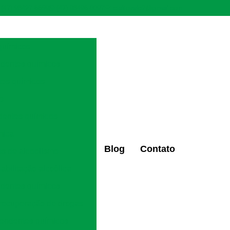
(47) 98427-6659
(47) 98496-0097
ctaltovale2@gmail.com
químicos
ndentes químicos
tes químicos
ão
dentes químicos
mica
Blog
Contato
os de alcoolismo
eabilitação alcoólica
ndentes químicos
 recuperação de drogas
pendentes químicos