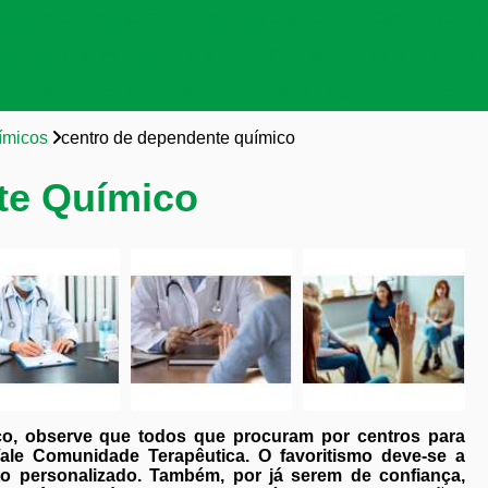
as de tratamento para dependentes químicos
Clínicas para a
cas para dependentes químicos
Reabilitação para viciados 
to para dependentes químicos
Tratamentos para dependent
ímicos
centro de dependente químico
te Químico
co, observe que todos que procuram por centros para
le Comunidade Terapêutica. O favoritismo deve-se a
to personalizado. Também, por já serem de confiança,