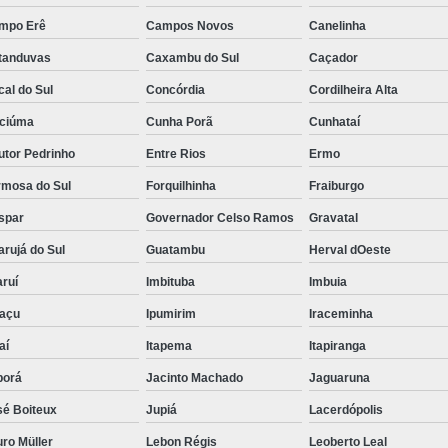
mpo Erê
Campos Novos
Canelinha
tanduvas
Caxambu do Sul
Caçador
al do Sul
Concórdia
Cordilheira Alta
iciúma
Cunha Porã
Cunhataí
utor Pedrinho
Entre Rios
Ermo
rmosa do Sul
Forquilhinha
Fraiburgo
spar
Governador Celso Ramos
Gravatal
rujá do Sul
Guatambu
Herval dOeste
ruí
Imbituba
Imbuia
uaçu
Ipumirim
Iraceminha
aí
Itapema
Itapiranga
borá
Jacinto Machado
Jaguaruna
sé Boiteux
Jupiá
Lacerdópolis
ro Müller
Lebon Régis
Leoberto Leal