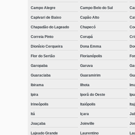
Campo Alegre
Campo Belo do Sul
Ca
Capivari de Baixo
Capão Alto
Ca
Chapadão do Lageado
Chapecó
Coc
Correia Pinto
Corupá
Cr
Dionísio Cerqueira
Dona Emma
Do
Flor do Sertão
Florianópolis
Fo
Garopaba
Garuva
Ga
Guaraciaba
Guaramirim
Gua
Ibirama
Ilhota
Ima
Ipira
Iporã do Oeste
Ip
Irineópolis
Itaiópolis
Itaj
Itá
Içara
Ja
Joaçaba
Joinville
Jo
Lajeado Grande
Laurentino
Lau