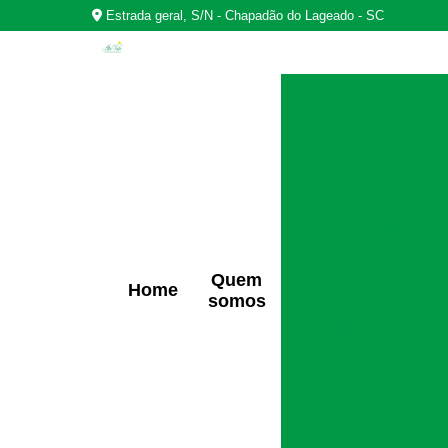
Estrada geral, S/N - Chapadão do Lageado - SC
Casas
Centro de rea
Centro d
Centros de r
Quem
Home
Clínica de t
somos
Clínica para tra
Clínicas de r
Clínicas de reabili
Clínicas de rec