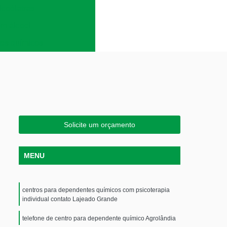
lcoólatras
em álcool
es químicos
Solicite um orçamento
MENU
centros para dependentes químicos com psicoterapia
individual contato Lajeado Grande
telefone de centro para dependente químico Agrolândia