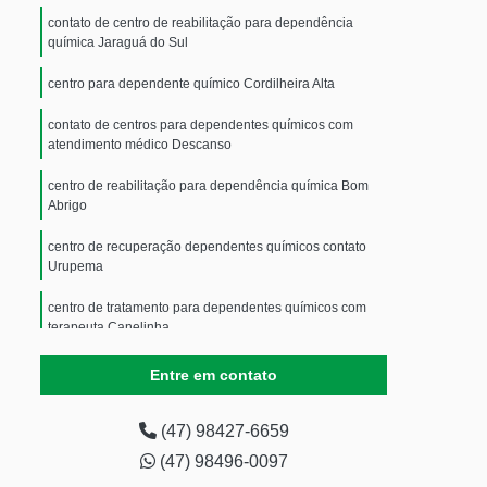
contato de centro de reabilitação para dependência
química Jaraguá do Sul
centro para dependente químico Cordilheira Alta
contato de centros para dependentes químicos com
atendimento médico Descanso
centro de reabilitação para dependência química Bom
Abrigo
centro de recuperação dependentes químicos contato
Urupema
centro de tratamento para dependentes químicos com
terapeuta Canelinha
centros para dependentes químicos com atendimento
Entre em contato
médico contato Pinheiro Preto
telefone de centro para dependente químico Vargeão
(47) 98427-6659
(47) 98496-0097
telefone de centro de reabilitação para dependência