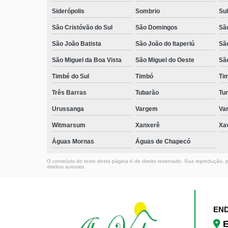
Siderópolis
Sombrio
Sul
São Cristóvão do Sul
São Domingos
São
São João Batista
São João do Itaperiú
Sã
São Miguel da Boa Vista
São Miguel do Oeste
Sã
Timbé do Sul
Timbó
Ti
Três Barras
Tubarão
Tun
Urussanga
Vargem
Va
Witmarsum
Xanxerê
Xa
Águas Mornas
Águas de Chapecó
O conteúdo do texto desta página é de direito reservado. Sua reprodução, pa
direitos autorais
.
EN
E