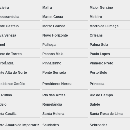
cieira
Mafra
Major Gercino
ssaranduba
Matos Costa
Meleiro
nte Castelo
Morro Grande
Morro da Fumaça
va Veneza
Novo Horizonte
Orleans
nel
Palhoça
Palma Sola
sso de Torres
Passos Maia
Paulo Lopes
rolândia
Pinhalzinho
Pinheiro Preto
te Alta do Norte
Ponte Serrada
Porto Belo
sidente Getúlio
Presidente Nereu
Princesa
 Rufino
Rio das Antas
Rio do Campo
deio
Romelândia
Salete
ta Cecília
Santa Helena
Santa Rosa de Lima
nto Amaro da Imperatriz
Saudades
Schroeder