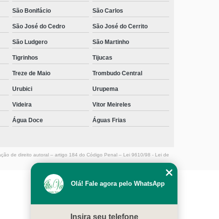
São Bonifácio
São Carlos
telefone de centro de recuperação dependentes
químicos Garopaba
São José do Cedro
São José do Cerrito
centro de recuperação dependentes químicos Ponte
São Ludgero
São Martinho
Alta do Norte
Tigrinhos
Tijucas
centro de recuperação para dependentes químicos
Treze de Maio
Trombudo Central
menor de idade São Francisco
Urubici
Urupema
centro de dependência química contato São Carlos
Videira
Vitor Meireles
contato de centros para dependentes químicos com
Água Doce
Águas Frias
acolhimento masculino Caiacanga
contato de centro de recuperação para dependentes
químicos menor de idade Cunhataí
ação de direito autoral – artigo 184 do Código Penal –
Lei 9610/98 - Lei de
centro de dependente químico Ratones
Olá! Fale agora pelo WhatsApp
telefone de centros para dependentes químicos com
atendimento médico Pomerode
MENU
contato de centro de dependência química Rio Rufino
HOME
Insira seu telefone