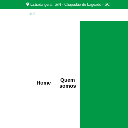
Estrada geral, S/N - Chapadão do Lageado - SC
Casas
Centro de rea
Centro d
Centros de r
Quem
Home
Clínica de t
somos
Clínica para tra
Clínicas de r
Clínicas de reabili
Clínicas de rec