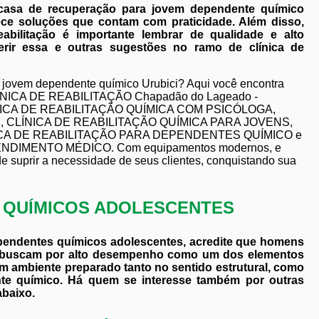
 casa de recuperação para jovem dependente químico
ece soluções que contam com praticidade. Além disso,
bilitação é importante lembrar de qualidade e alto
ir essa e outras sugestões no ramo de clínica de
 jovem dependente químico Urubici? Aqui você encontra
 CLÍNICA DE REABILITAÇÃO Chapadão do Lageado -
NICA DE REABILITAÇÃO QUÍMICA COM PSICÓLOGA,
, CLÍNICA DE REABILITAÇÃO QUÍMICA PARA JOVENS,
ICA DE REABILITAÇÃO PARA DEPENDENTES QUÍMICO e
DIMENTO MÉDICO. Com equipamentos modernos, e
e suprir a necessidade de seus clientes, conquistando sua
S QUÍMICOS ADOLESCENTES
ependentes químicos adolescentes, acredite que homens
e buscam por alto desempenho como um dos elementos
m ambiente preparado tanto no sentido estrutural, como
nte químico. Há quem se interesse também por outras
abaixo.