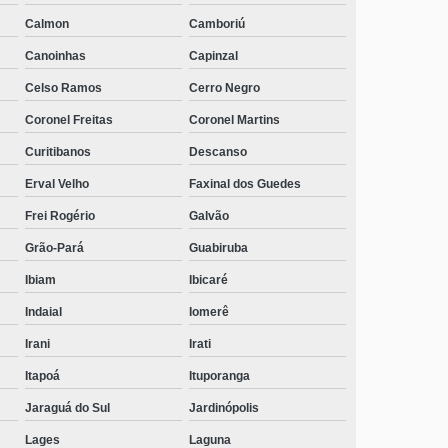
Calmon
Camboriú
Canoinhas
Capinzal
Celso Ramos
Cerro Negro
Coronel Freitas
Coronel Martins
Curitibanos
Descanso
Erval Velho
Faxinal dos Guedes
Frei Rogério
Galvão
Grão-Pará
Guabiruba
Ibiam
Ibicaré
Indaial
Iomerê
Irani
Irati
Itapoá
Ituporanga
Jaraguá do Sul
Jardinópolis
Lages
Laguna