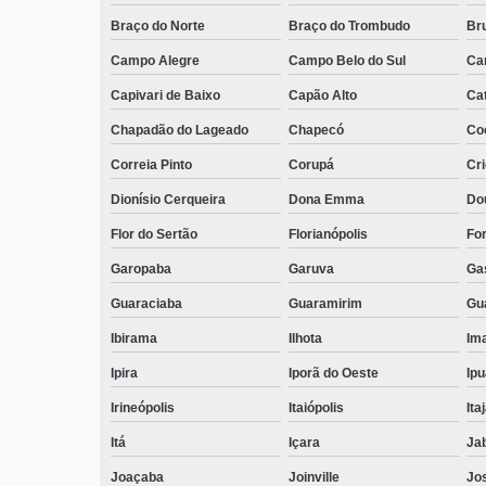
Braço do Norte
Braço do Trombudo
Br
Campo Alegre
Campo Belo do Sul
Ca
Capivari de Baixo
Capão Alto
Ca
Chapadão do Lageado
Chapecó
Coc
Correia Pinto
Corupá
Cr
Dionísio Cerqueira
Dona Emma
Do
Flor do Sertão
Florianópolis
Fo
Garopaba
Garuva
Ga
Guaraciaba
Guaramirim
Gua
Ibirama
Ilhota
Ima
Ipira
Iporã do Oeste
Ip
Irineópolis
Itaiópolis
Itaj
Itá
Içara
Ja
Joaçaba
Joinville
Jo