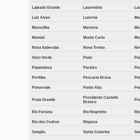
Lajeado Grande
Laurentino
Lau
Luiz Alves
Luzerna
Ma
Maravilha
Marema
Ma
Mondaí
Monte Carlo
Mo
Nova Itaberaba
Nova Trento
No
Ouro Verde
Paial
Pai
Papanduva
Paraíso
Pa
Peritiba
Pescaria Brava
Pet
Pomerode
Ponte Alta
Pon
Presidente Castello
Praia Grande
Pre
Branco
Rio Fortuna
Rio Negrinho
Rio
Rio dos Cedros
Riqueza
Ro
Sangão
Santa Catarina
San