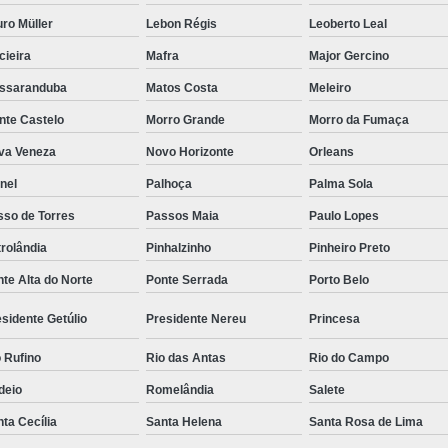
ro Müller
Lebon Régis
Leoberto Leal
cieira
Mafra
Major Gercino
ssaranduba
Matos Costa
Meleiro
nte Castelo
Morro Grande
Morro da Fumaça
va Veneza
Novo Horizonte
Orleans
nel
Palhoça
Palma Sola
sso de Torres
Passos Maia
Paulo Lopes
rolândia
Pinhalzinho
Pinheiro Preto
te Alta do Norte
Ponte Serrada
Porto Belo
sidente Getúlio
Presidente Nereu
Princesa
 Rufino
Rio das Antas
Rio do Campo
deio
Romelândia
Salete
ta Cecília
Santa Helena
Santa Rosa de Lima