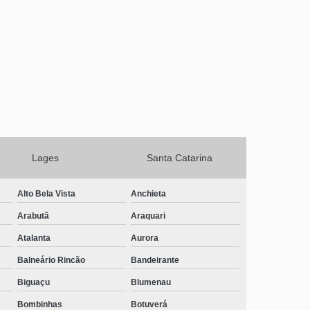
Lages
Santa Catarina
Alto Bela Vista
Anchieta
Arabutã
Araquari
Atalanta
Aurora
Balneário Rincão
Bandeirante
Biguaçu
Blumenau
Bombinhas
Botuverá