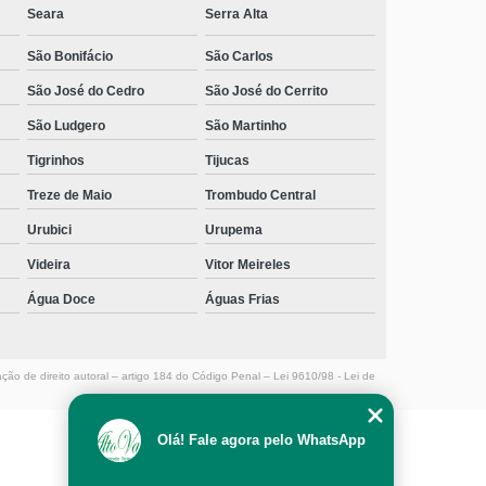
Seara
Serra Alta
São Bonifácio
São Carlos
São José do Cedro
São José do Cerrito
São Ludgero
São Martinho
Tigrinhos
Tijucas
Treze de Maio
Trombudo Central
Urubici
Urupema
Videira
Vitor Meireles
Água Doce
Águas Frias
ação de direito autoral – artigo 184 do Código Penal –
Lei 9610/98 - Lei de
Olá! Fale agora pelo WhatsApp
MENU