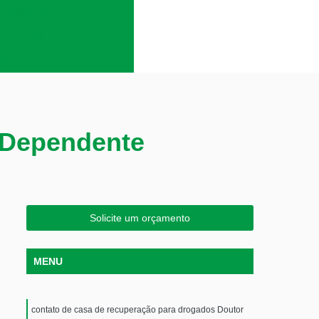
lcoólatras
em álcool
es químicos
 Dependente
Solicite um orçamento
MENU
contato de casa de recuperação para drogados Doutor