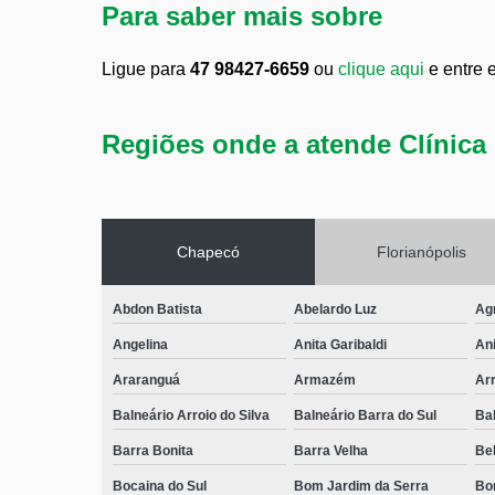
Para saber mais sobre
Ligue para
47 98427-6659
ou
clique aqui
e entre 
Regiões onde a atende Clínica 
Chapecó
Florianópolis
Abdon Batista
Abelardo Luz
Ag
Angelina
Anita Garibaldi
Ani
Araranguá
Armazém
Arr
Balneário Arroio do Silva
Balneário Barra do Sul
Ba
Barra Bonita
Barra Velha
Bel
Bocaina do Sul
Bom Jardim da Serra
Bo