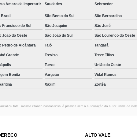
nto Amaro da Imperatriz
Saudades
Schroeder
 Brasil
São Bento do Sul
São Bernardino
 Francisco do Sul
São Joaquim
São José
o João do Oeste
São João do Sul
São Lourenço do Oeste
o Pedro de Alcântara
Taió
Tangará
mbó Grande
Treviso
Treze Tílias
ápolis
Turvo
União do Oeste
rgem Bonita
Vargeão
Vidal Ramos
vantina
Xaxim
Zortéa
rcial ou total, mesmo citando nossos links, é proibida sem a autorização do autor. Crime de viol
DEREÇO
ALTO VALE