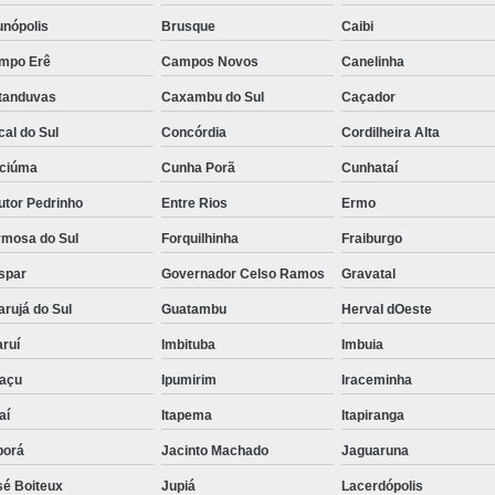
unópolis
Brusque
Caibi
mpo Erê
Campos Novos
Canelinha
tanduvas
Caxambu do Sul
Caçador
al do Sul
Concórdia
Cordilheira Alta
iciúma
Cunha Porã
Cunhataí
utor Pedrinho
Entre Rios
Ermo
rmosa do Sul
Forquilhinha
Fraiburgo
spar
Governador Celso Ramos
Gravatal
rujá do Sul
Guatambu
Herval dOeste
ruí
Imbituba
Imbuia
uaçu
Ipumirim
Iraceminha
aí
Itapema
Itapiranga
borá
Jacinto Machado
Jaguaruna
sé Boiteux
Jupiá
Lacerdópolis