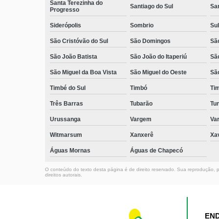
Santa Terezinha do
Santiago do Sul
Sa
Progresso
Siderópolis
Sombrio
Sul
São Cristóvão do Sul
São Domingos
São
São João Batista
São João do Itaperiú
Sã
São Miguel da Boa Vista
São Miguel do Oeste
Sã
Timbé do Sul
Timbó
Ti
Três Barras
Tubarão
Tun
Urussanga
Vargem
Va
Witmarsum
Xanxerê
Xa
Águas Mornas
Águas de Chapecó
O conteúdo do texto desta página é de direito reservado. Sua reprodução, pa
direitos autorais
.
EN