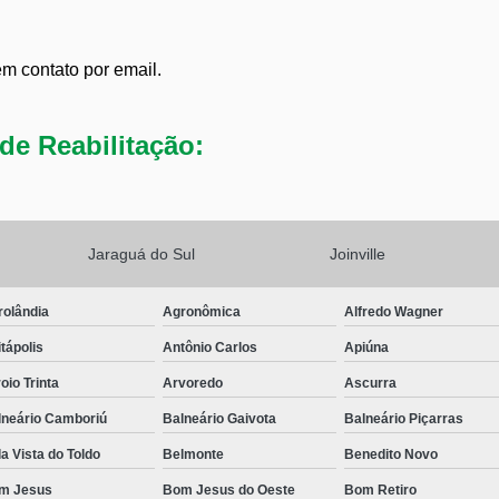
em contato por email.
de Reabilitação:
Jaraguá do Sul
Joinville
rolândia
Agronômica
Alfredo Wagner
tápolis
Antônio Carlos
Apiúna
oio Trinta
Arvoredo
Ascurra
lneário Camboriú
Balneário Gaivota
Balneário Piçarras
a Vista do Toldo
Belmonte
Benedito Novo
m Jesus
Bom Jesus do Oeste
Bom Retiro