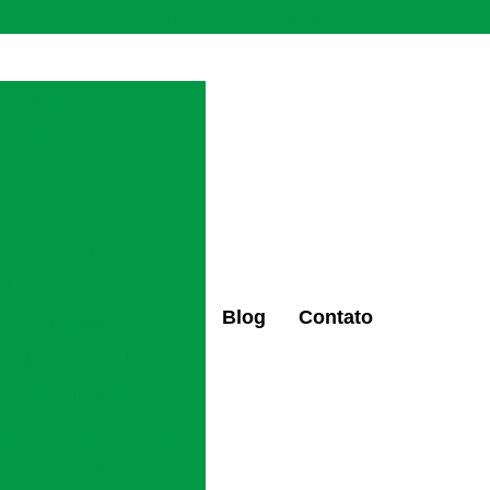
(47) 98427-6659
(47) 98496-0097
ctaltovale2@gmail.com
químicos
ndentes químicos
tes químicos
ão
dentes químicos
mica
Blog
Contato
os de alcoolismo
eabilitação alcoólica
ndentes químicos
 recuperação de drogas
pendentes químicos